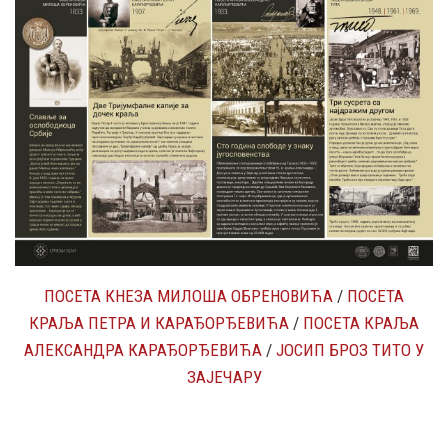
ПОСЕТА КНЕЗА МИЛОША ОБРЕНОВИЋА
/
ПОСЕТА
КРАЉА ПЕТРА И КАРАЂОРЂЕВИЋА
/
ПОСЕТА КРАЉА
АЛЕКСАНДРА КАРАЂОРЂЕВИЋА
/
ЈОСИП БРОЗ ТИТО У
ЗАЈЕЧАРУ