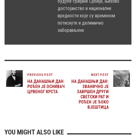
будуће грађане Србије, њихово
достојанство и националне
вредности које су временом
потиснуте и делимично
заборављене.
PREVIOUS POST
NEXT POST
НА ДАНАШЊИ ДАН:
НА ДАНАШЊИ ДАН:
РОЂЕН ЈЕ ОСНИВАЧ
ЗВАНИЧНО ЈЕ
ЦРВЕНОГ КРСТА
ЗАВРШЕН ДРУГИ
СВЕТСКИ РАТ И
РОЂЕН ЈЕ ЂОКО
ВЈЕШТИЦА
YOU MIGHT ALSO LIKE