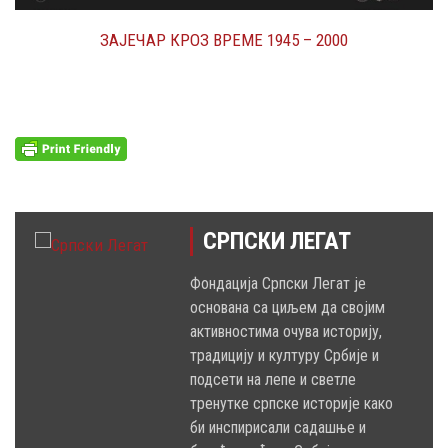
ЗАЈЕЧАР КРОЗ ВРЕМЕ 1945 – 2000
СРПСКИ ЛЕГАТ
Фондација Српски Легат је
основана са циљем да својим
активностима очува историју,
традицију и културу Србије и
подсети на лепе и светле
тренутке српске историје како
би инспирисали садашње и