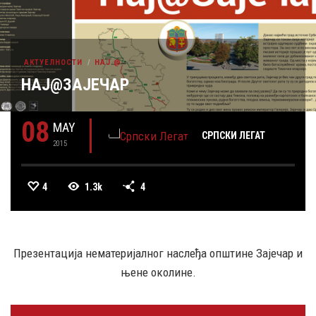
АКТУЕЛНОСТИ
НАЈ @
НАЈ@ЗАЈЕЧАР
08
MAY
СРПСКИ ЛЕГАТ
2015
4
1.3k
4
Презентација нематеријалног наслеђа општине Зајечар и
њене околине.