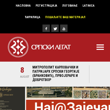
НАСЛОВНА
РЕГИСТРАЦИЈА
ЛОГОВАЊЕ
LATINICA
ЋИРИЛИЦА
ПОШАЉИТЕ ВАШ МАТЕРИЈАЛ
И И
8
МИТРОПОЛИТ КАРЛОВАЧКИ И
8
МИ
ГИЈЕ
ПАТРИЈАРХ СРПСКИ ГЕОРГИЈЕ
ПА
Х И
(БРАНКОВИЋ), ПРВОЈЕРАРХ И
(Б
AUGUST
AUGUST
ДОБРОТВОР
ДО