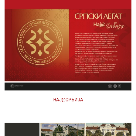
НАЈ@СРБИЈА