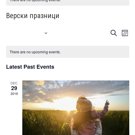
Верски празници
2026-08-08
Events
Even
SEARCH
MONT
Vie
Search
Select
Navi
date.
and
There are no upcoming events.
Views
Latest Past Events
Navigat
DEC
29
2019