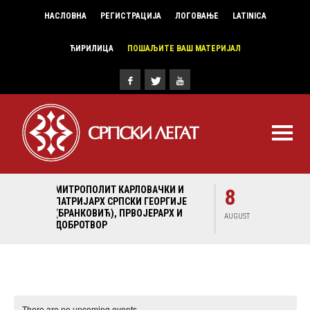
НАСЛОВНА
РЕГИСТРАЦИЈА
ЛОГОВАЊЕ
LATINICA
ЋИРИЛИЦА
ПОШАЉИТЕ ВАШ МАТЕРИЈАЛ
КИ И
8
МИТРОПОЛИТ КАРЛОВАЧКИ И
РГИЈЕ
ПАТРИЈАРХ СРПСКИ ГЕОРГИЈЕ
РХ И
(БРАНКОВИЋ), ПРВОЈЕРАРХ И
AUGUST
ДОБРОТВОР
There are no upcoming events.