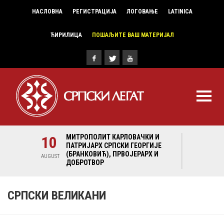
НАСЛОВНА
РЕГИСТРАЦИЈА
ЛОГОВАЊЕ
LATINICA
ЋИРИЛИЦА
ПОШАЉИТЕ ВАШ МАТЕРИЈАЛ
И И
10
МИТРОПОЛИТ КАРЛОВАЧКИ И
10
МИ
ГИЈЕ
ПАТРИЈАРХ СРПСКИ ГЕОРГИЈЕ
ПА
Х И
(БРАНКОВИЋ), ПРВОЈЕРАРХ И
(Б
AUGUST
AUGUST
ДОБРОТВОР
ДО
СРПСКИ ВЕЛИКАНИ