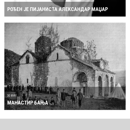
РОЂЕН ЈЕ ПИЈАНИСТА АЛЕКСАНДАР МАЏАР
30 MAY
МАНАСТИР БАЊА