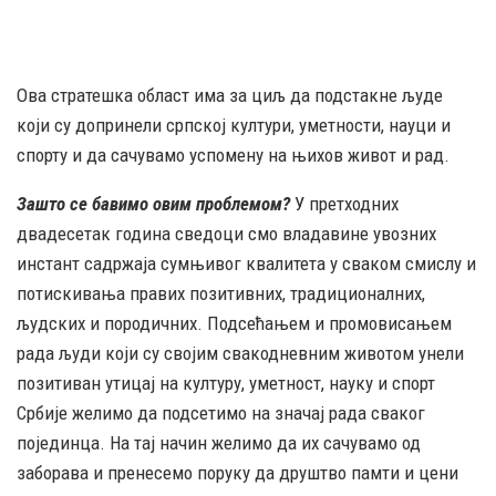
Ова стратешка област има за циљ да подстакне људе
који су допринели српској култури, уметности, науци и
спорту и да сачувамо успомену на њихов живот и рад.
Зашто се бавимо овим проблемом?
У претходних
двадесетак година сведоци смо владавине увозних
инстант садржаја сумњивог квалитета у сваком смислу и
потискивања правих позитивних, традиционалних,
људских и породичних. Подсећањем и промовисањем
рада људи који су својим свакодневним животом унели
позитиван утицај на културу, уметност, науку и спорт
Србије желимо да подсетимо на значај рада сваког
појединца. На тај начин желимо да их сачувамо од
заборава и пренесемо поруку да друштво памти и цени