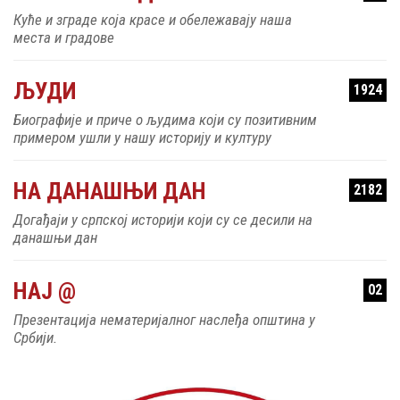
Куће и зграде која красе и обележавају наша
места и градове
ЉУДИ
1924
Биографије и приче о људима који су позитивним
примером ушли у нашу историју и културу
НА ДАНАШЊИ ДАН
2182
Догађаји у српској историји који су се десили на
данашњи дан
НАЈ @
02
Презентација нематеријалног наслеђа општина у
Србији.