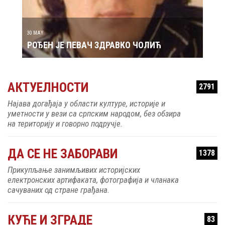
РОЂ
30 MAY
РОЂЕН ЈЕ ПЕВАЧ ЗДРАВКО ЧОЛИЋ
АКТУЕЛНОСТИ
2791
Најава догађаја у области културе, историје и
уметности у вези са српским народом, без обзира
на територију и говорно подручје.
ДА СЕ НЕ ЗАБОРАВИ
1378
Прикупљање занимљивих историјских
електронских артифаката, фотографија и чланака
сачуваних од стране грађана.
КУЋЕ И ЗГРАДЕ
83