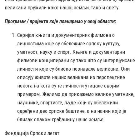
великани пружили како нашој земљи, тако и свету.
Програми / пројекти које планирамо у овој области:
Серијал књига и документарних филмова о
личностима које су обележиле српску културу,
уметност, науку и спорт. Књиге и документарни
филмови конципирани су тако што су интервјуисане
личности које су блиско познавале великане. Они
описују животе наших великана из перспективе
некога на кога су те личности утицале својим
примером. Желимо да прикажемо велике уметнике,
научнике, спортисте, људе који су обележили
одређени део српске баштине, а на начин који је
близак сваком грађанину наше земље.
Фондација Српски легат