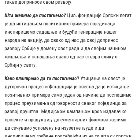
такве доприносе свом развоју.
Шта желимо да постигнемо?
Циљ фондације Српски легат
је да истицањем позитивних примера појединаца
инспиришемо садашње и будуће генерације нашег
народа на акцију, да свако од нас да свој допринос
развоју Србије у домену свог рада и да својим начином
живљења и понашања свако од нас ствара слику о
Србији у свету.
Како планирамо да то постигнемо
?
Утицање на свест је
дугорочан процес и Фондација је свесна да је истицање
позитивних примера само један од начина да поспешимо
процес преузимања одговорности сваког појединца за
развој друштва. Медијском кампањом кроз издавачке
пројекте и продукцију документарних филмова желимо
да сачувамо успомену на изузетне људе и да
инспиришемо грађане подсећајући их на то шта су српски