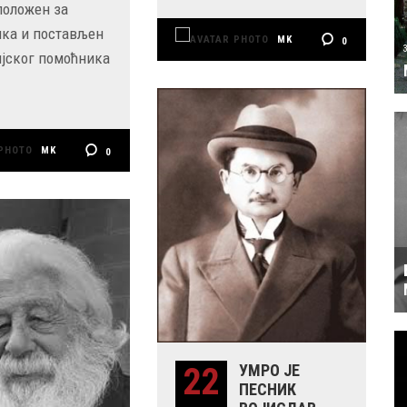
положен за
ка и постављен
MK
0
ијског помоћника
MK
0
22
УМРО ЈЕ
ПЕСНИК