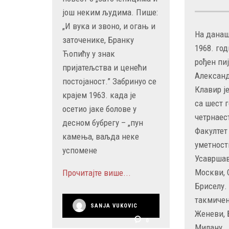
још неким људима. Пише:
„И вука и звоно, и огањ и
На данаш
заточенике, Бранку
1968. год
Ћопићу у знак
рођен пи
пријатељства и ценећи
Александ
постојаност.” Забринуо се
Клавир ј
крајем 1963. када је
са шест г
осетио јаке болове у
четрнаест
десном бубрегу – „пун
Факултет
камења, ваљда неке
уметност
успомене
Усавршав
Москви, 
Прочитајте више...
Бриселу.
такмичењ
SANJA VUKOVIC
Женеви, 
0
Милану,