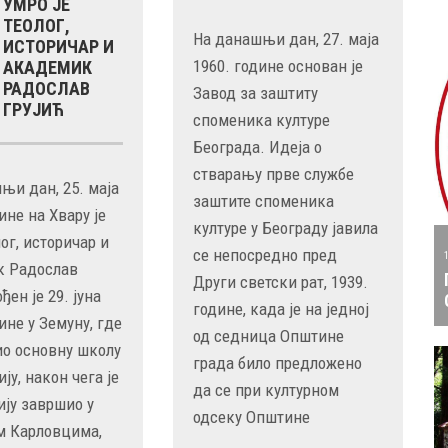
УМРО ЈЕ
ТЕОЛОГ,
На данашњи дан, 27. маја
ИСТОРИЧАР И
1960. године основан је
АКАДЕМИК
РАДОСЛАВ
Завод за заштиту
ГРУЈИЋ
споменика културе
Београда. Идеја о
стварању прве службе
њи дан, 25. маја
заштите споменика
ине на Хвару је
културе у Београду јавила
ог, историчар и
се непосредно пред
к Радослав
Други светски рат, 1939.
ођен је 29. јуна
године, када је на једној
ине у Земуну, где
од седница Општине
ио основну школу
града било предложено
ју, након чега је
да се при културном
ију завршио у
одсеку Општине
м Карловцима,