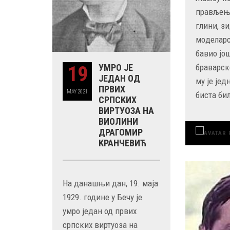
прављењ
глини, з
мoделарс
бавио јо
19
УМРО ЈЕ
брaварск
ЈЕДАН ОД
му је јед
ПРВИХ
MAY
2021
биста би
СРПСКИХ
ВИРТУОЗА НА
ВИОЛИНИ
ДРАГОМИР
КРАНЧЕВИЋ
На данашњи дан, 19. маја
1929. године у Бечу је
умро један од првих
српских виртуоза на