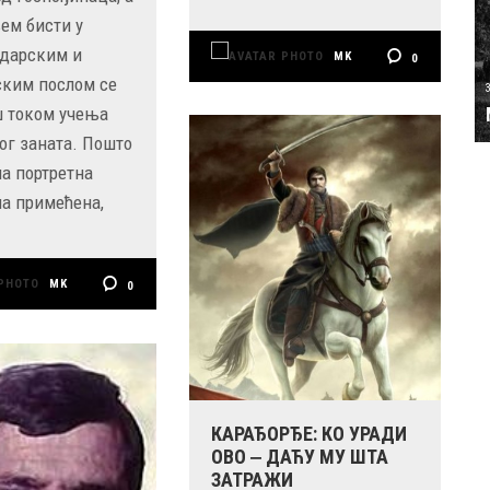
ем бисти у
идарским и
MK
0
ким послом се
ш током учења
ог заната. Пошто
на портретна
ла примећена,
MK
0
КАРАЂОРЂЕ: КО УРАДИ
ОВО ‒ ДАЋУ МУ ШТА
ЗАТРАЖИ