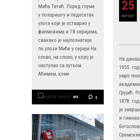
25
Мића Татић. Поред глуме
у позоришту и педесетак
MAY
2021
улога које је остварио у
филмовима и ТВ серијама,
свакако је најпознатији
по улози Миће у серији На
слово, на слово, у којој је
На данаш
наступао са лутком
1955. год
Аћимом, коме
умро теол
академи
Грујић. Р
MK
0
1878. год
је заврш
и гимнази
богослов
Сремски