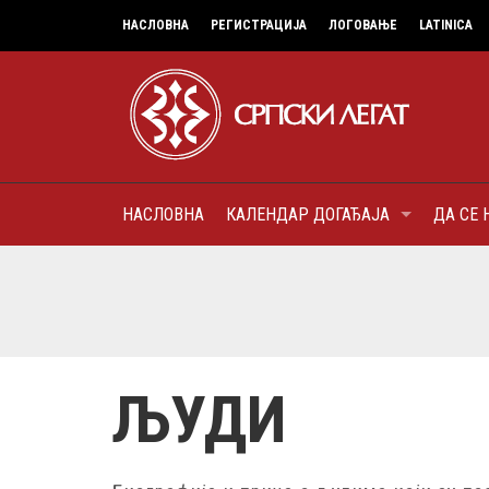
НАСЛОВНА
РЕГИСТРАЦИЈА
ЛОГОВАЊЕ
LATINICA
НАСЛОВНА
КАЛЕНДАР ДОГАЂАЈА
ДА СЕ 
6
МИТРОПОЛИТ КАРЛОВАЧК
ПАТРИЈАРХ СРПСКИ ГЕОР
(БРАНКОВИЋ), ПРВОЈЕРАР
AUGUST
ДОБРОТВОР
ЉУДИ