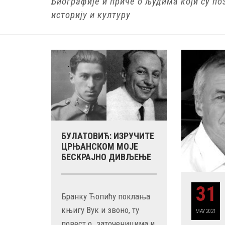
Биографије и приче о људима који су п
историју и културу
БУЛАТОВИЋ: ИЗРУЧИТЕ
ЦРЊАНСКОМ МОЈЕ
БЕСКРАЈНО ДИВЉЕЊЕ
31
Бранку Ћопићу поклања
29 MAY
књигу Вук и звоно, ту
РОЂЕН ЈЕ ГЛУМАЦ МИЛУТИН МИЋ
MAY
2021
повест о „заточеницима и