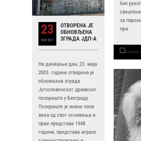
био руко
свештени
за парох
23
ОТВОРЕНА ЈЕ
при
ОБНОВЉЕНА
ЗГРАДА ЈДП-А
MAY
2021
На данашњи дан, 23. маја
2003. године отворена је
обновљена зграда
Југословенског драмског
позоришта у Београду.
Позориште је иначе пола
века од свог оснивања и
прве представе 1948.
године, представе играло
у реконструисаној и