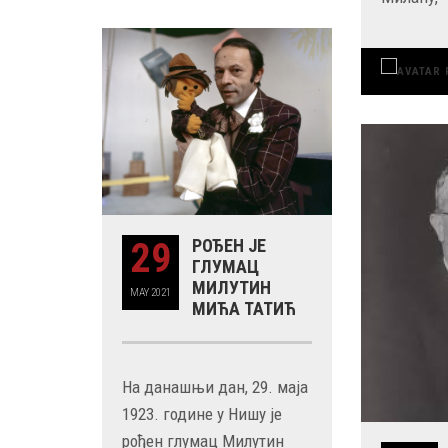
29
РОЂЕН ЈЕ
ГЛУМАЦ
МИЛУТИН
MAY
2021
МИЋА ТАТИЋ
На данашњи дан, 29. маја
1923. године у Нишу је
рођен глумац Милутин