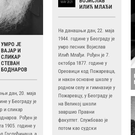
ВОЈИСЛАВ
MAY
2021
ИЛИЋ МЛАЂИ
На данашњи дан, 22. маја
1944. године у Београду је
УМРО ЈЕ
умро песник Војислав
ВАЈАР И
Илић Млађи. Рођен је 7.
СЛИКАР
октобра 1877. године у
СТЕВАН
БОДНАРОВ
Ореовици код Пожаревца,
и након основне школе у
родном селу и гимназије у
њи дан, 20. маја
Пожаревцу, у Београду је
ине у Београду је
на Великој школи
ар и сликар
завршио Правни
однаров. Рођен је
факултет. Службовао је
та 1905. године у
потом као судски
д Госпођинаца, а