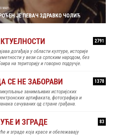
30 MAY
РОЂЕН ЈЕ ПЕВАЧ ЗДРАВКО ЧОЛИЋ
АКТУЕЛНОСТИ
2791
ајава догађаја у области културе, историје
 уметности у вези са српским народом, без
зира на територију и говорно подручје.
А СЕ НЕ ЗАБОРАВИ
1378
рикупљање занимљивих историјских
лектронских артифаката, фотографија и
ланака сачуваних од стране грађана.
УЋЕ И ЗГРАДЕ
83
уће и зграде која красе и обележавају