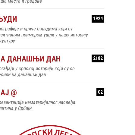
аша места и градове
ЉУДИ
1924
иографије и приче о људима који су
озитивним примером ушли у нашу историју
 културу
НА ДАНАШЊИ ДАН
2182
гађаји у српској историји који су се
есили на данашњи дан
АЈ @
02
резентација нематеријалног наслеђа
пштина у Србији.