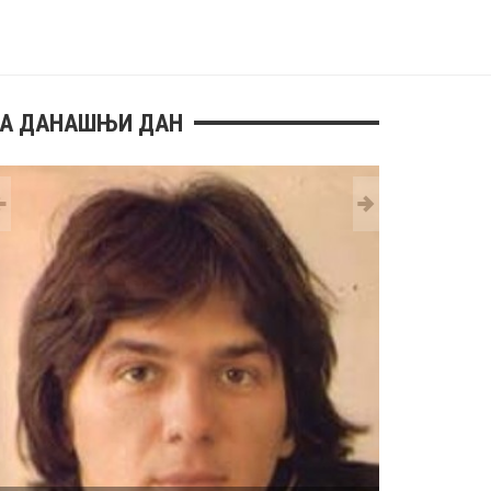
А ДАНАШЊИ ДАН
29 MAY
РОЂЕН ЈЕ 