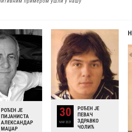
озитивним примером ушли у нашу
Н
30
РОЂЕН ЈЕ
РОЂЕН ЈЕ
ПЕВАЧ
ПИЈАНИСТА
ЗДРАВКО
АЛЕКСАНДАР
MAY
2021
А ТАТИЋ
ЧОЛИЋ
МАЏАР