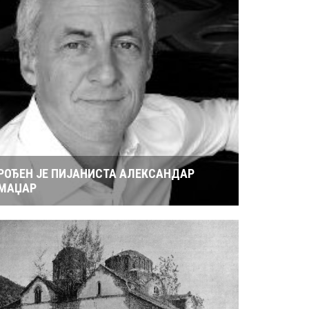
РОЂЕН ЈЕ ПИЈАНИСТА АЛЕКСАНДАР
МАЏАР