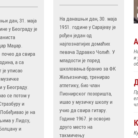
31 MAY
РОЂЕН ЈЕ ПИЈАНИСТА АЛЕКСАНДАР
МАЏАР
На данашњи дан, 30. маја
њи дан, 31. маја
1951. године у Сарајеву је
ине у Београду је
рођен један од
јаниста
најпознатијих домаћих
ар Маџар.
Н
певача Здравко Чолић. У
е почео да свира
и
младости је поред
одина, а са
об
школовања бранио за ФК
 је уписао
Жељезничар, тренирао
 музичке
Д
атлетику, био члан
и у Београду.
П
Пионирског позоришта,
ао се потом у
е
ишао у музичку школу и
Стразбуру и
ч
учио да свира гитару.
 Побеђивао је на
Године 1967. је освојио
има у Лидсу,
К
друго место на
Болцану и
К
такмичењу