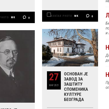
н
MK
0
MK
0
Б
п
и
До
д
Н
27
ОСНОВАН ЈЕ
ЗАВОД ЗА
П
ЗАШТИТУ
MAY
2021
о
СПОМЕНИКА
КУЛТУРЕ
БЕОГРАДА