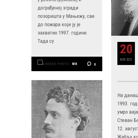
дограђеној згради
позоришта у Мањежу, све
до пожара који ју је
захватио 1997. године.
Тада су
20
MAY
2021
MK
0
На данаш
1993. год
умро вај
Стеван Б
12. авгус
Жабљу ко