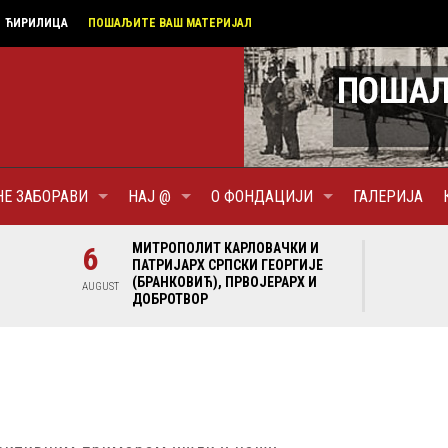
ЋИРИЛИЦА
ПОШАЉИТЕ ВАШ МАТЕРИЈАЛ
НЕ ЗАБОРАВИ
НАЈ @
О ФОНДАЦИЈИ
ГАЛЕРИЈА
И И
6
МИТРОПОЛИТ КАРЛОВАЧКИ И
6
МИ
ГИЈЕ
ПАТРИЈАРХ СРПСКИ ГЕОРГИЈЕ
ПА
Х И
(БРАНКОВИЋ), ПРВОЈЕРАРХ И
(Б
AUGUST
AUGUST
ДОБРОТВОР
ДО