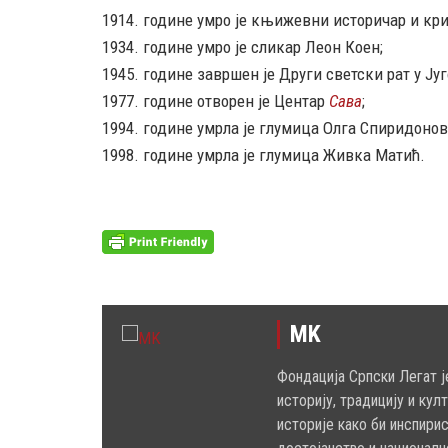
1914. године умро је књижевни историчар и кри
1934. године умро је сликар Леон Коен;
1945. године завршен је Други светски рат у Југ
1977. године отворен је Центар
Сава
;
1994. године умрла је глумица Олга Спиридонов
1998. године умрла је глумица Живка Матић.
MK
Фондација Српски Легат ј
историју, традицију и кул
историје како би инспири