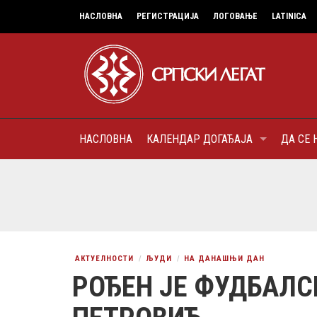
НАСЛОВНА
РЕГИСТРАЦИЈА
ЛОГОВАЊЕ
LATINICA
НАСЛОВНА
КАЛЕНДАР ДОГАЂАЈА
ДА СЕ 
7
МИТРОПОЛИТ КАРЛОВАЧК
ПАТРИЈАРХ СРПСКИ ГЕОР
(БРАНКОВИЋ), ПРВОЈЕРАР
AUGUST
ДОБРОТВОР
АКТУЕЛНОСТИ
ЉУДИ
НА ДАНАШЊИ ДАН
РОЂЕН ЈЕ ФУДБАЛС