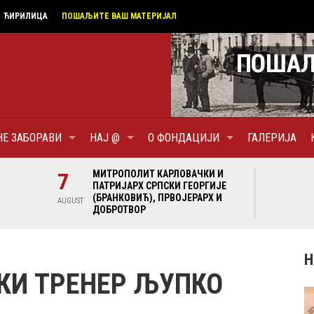
ЋИРИЛИЦА
ПОШАЉИТЕ ВАШ МАТЕРИЈАЛ
НЕ ЗАБОРАВИ
НАЈ @
О ФОНДАЦИЈИ
ГАЛЕРИЈА
И И
7
МИТРОПОЛИТ КАРЛОВАЧКИ И
7
МИ
ГИЈЕ
ПАТРИЈАРХ СРПСКИ ГЕОРГИЈЕ
ПА
Х И
(БРАНКОВИЋ), ПРВОЈЕРАРХ И
(Б
AUGUST
AUGUST
ДОБРОТВОР
ДО
Н
КИ ТРЕНЕР ЉУПКО