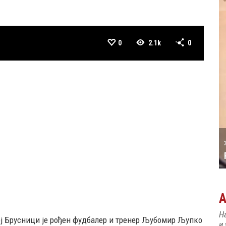
0
2.1k
0
А ТАТИЋ
31 MAY
РОЂЕН ЈЕ ПИЈАНИСТА АЛЕКСАНДАР
МАЏАР
Н
кој Брусници је рођен фудбалер и тренер Љубомир Љупко
и