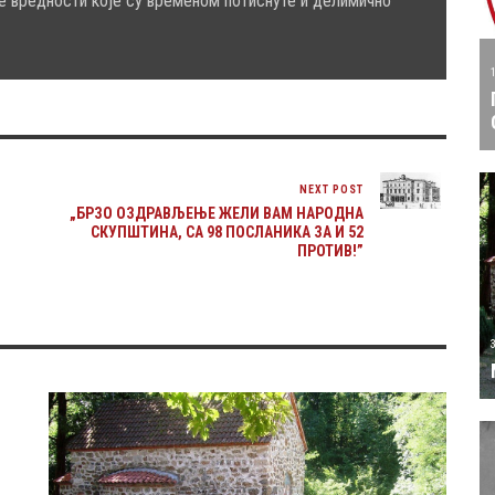
е вредности које су временом потиснуте и делимично
NEXT POST
„БРЗО ОЗДРАВЉЕЊЕ ЖЕЛИ ВАМ НАРОДНА
СКУПШТИНА, СА 98 ПОСЛАНИКА ЗА И 52
ПРОТИВ!”