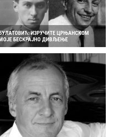
БУЛАТОВИЋ: ИЗРУЧИТЕ ЦРЊАНСКОМ
МОЈЕ БЕСКРАЈНО ДИВЉЕЊЕ