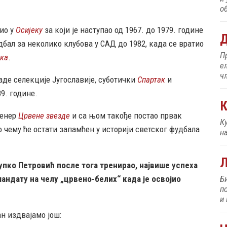
об
ио у
Осијеку
за који је наступао од 1967. до 1979. године
Д
дбал за неколико клубова у САД до 1982, када се вратио
П
ека
.
е
ч
ладе селекције Југославије, суботички
Спартак
и
9. године.
К
тренер
Црвене звезде
и са њом такође постао првак
К
по чему ће остати запамћен у историји светског фудбала
н
упко Петровић после тога тренирао, највише успеха
 мандату на челу „црвено-белих“ када је освојио
Б
п
и
ан издвајамо још: