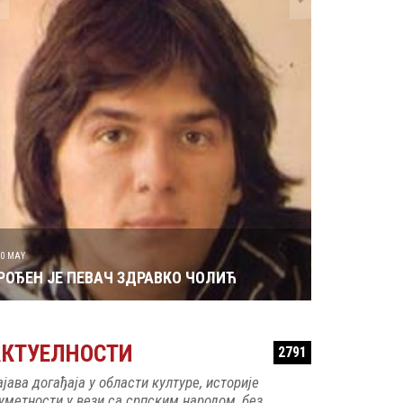
29 MAY
РОЂЕН ЈЕ 
30 MAY
РОЂЕН ЈЕ ПЕВАЧ ЗДРАВКО ЧОЛИЋ
АКТУЕЛНОСТИ
2791
ајава догађаја у области културе, историје
 уметности у вези са српским народом, без