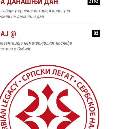
НА ДАНАШЊИ ДАН
2182
гађаји у српској историји који су се
есили на данашњи дан
АЈ @
02
резентација нематеријалног наслеђа
пштина у Србији.