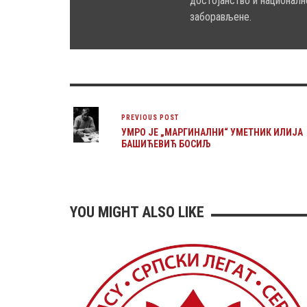
достојанство и националн
заборављене.
PREVIOUS POST
УМРО ЈЕ „МАРГИНАЛНИ“ УМЕТНИК ИЛИЈА
БАШИЋЕВИЋ БОСИЉ
YOU MIGHT ALSO LIKE