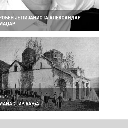
РОЂЕН ЈЕ ПИЈАНИСТА АЛЕКСАНДАР
МАЏАР
30 MAY
МАНАСТИР БАЊА