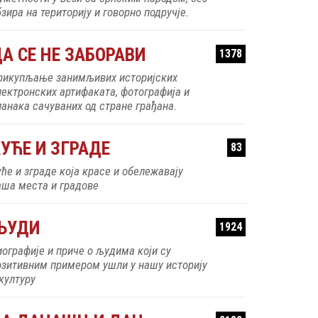
зира на територију и говорно подручје.
А СЕ НЕ ЗАБОРАВИ
1378
рикупљање занимљивих историјских
лектронских артифаката, фотографија и
ланака сачуваних од стране грађана.
УЋЕ И ЗГРАДЕ
83
уће и зграде која красе и обележавају
аша места и градове
ЉУДИ
1924
иографије и приче о људима који су
озитивним примером ушли у нашу историју
 културу