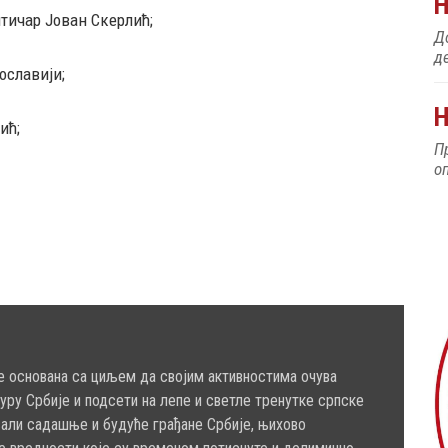
тичар Јован Скерлић;
До
д
ославији;
Н
ић;
П
о
е основана са циљем да својим активностима очува
туру Србије и подсети на лепе и светле тренутке српске
сали садашње и будуће грађане Србије, њихово