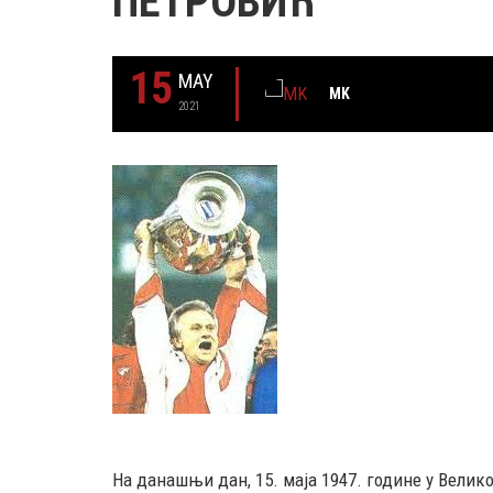
ПЕТРОВИЋ
15
MAY
MK
2021
29 MAY
РОЂЕН ЈЕ ГЛУМАЦ МИЛУТИН МИЋ
На данашњи дан, 15. маја 1947. године у Вели