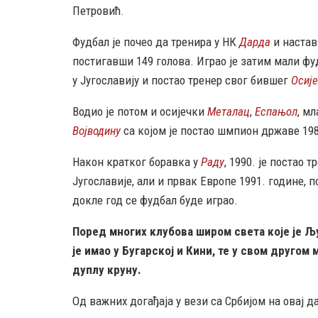
Петровић.
Фудбал је почео да тренира у НК
Дарда
и настав
постигавши 149 голова. Играо је затим мали фу
у Југославију и постао тренер свог бившег
Осиј
Водио је потом и осијечки
Металац
,
Еспањол
, м
Војводину
са којом је постао шмпион државе 198
Након кратког боравка у
Раду
, 1990. је постао 
Југославије, али и првак Европе 1991. године, 
докле год се фудбал буде играо.
Поред многих клубова широм света које је Љ
је имао у Бугарској и Кини, те у свом другом
дуплу круну.
Од важних догађаја у вези са Србијом на овај д