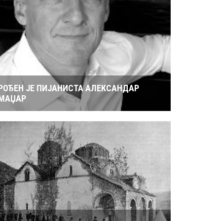
РОЂЕН ЈЕ ПИЈАНИСТА АЛЕКСАНДАР
МАЏАР