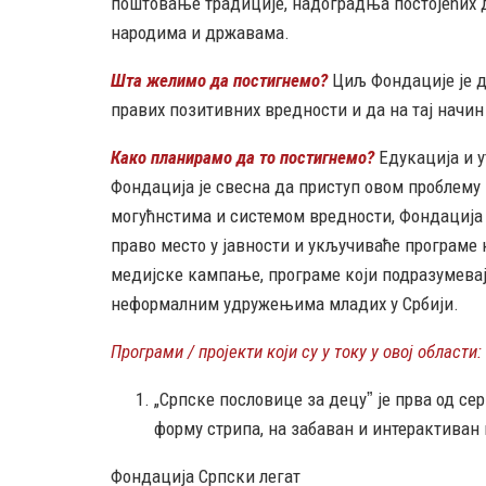
поштовање традиције, надоградња постојећих 
народима и државама.
Шта желимо да постигнемо?
Циљ Фондације је 
правих позитивних вредности и да на тај начи
Како планирамо да то постигнемо?
Едукација и у
Фондација је свесна да приступ овом проблему 
могућнстима и системом вредности, Фондација 
право место у јавности и укључиваће програме 
медијске кампање, програме који подразумева
неформалним удружењима младих у Србији.
Програми / пројекти који су у току у овој области:
„Српске пословице за децуˮ је прва од сер
форму стрипа, на забаван и интерактиван 
Фондација Српски легат