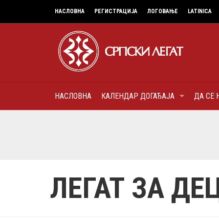
НАСЛОВНА
РЕГИСТРАЦИЈА
ЛОГОВАЊЕ
LATINICA
НАСЛОВНА
КАЛЕНДАР ДОГАЂАЈА
ДА СЕ 
8
МИТРОПОЛИТ КАРЛОВАЧК
ПАТРИЈАРХ СРПСКИ ГЕОР
(БРАНКОВИЋ), ПРВОЈЕРАР
AUGUST
ДОБРОТВОР
ЛЕГАТ ЗА ДЕ