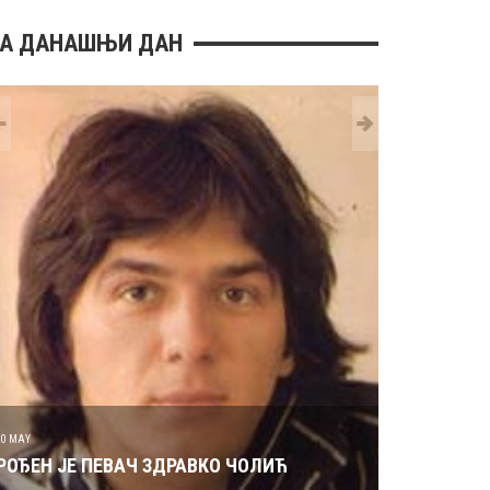
А ДАНАШЊИ ДАН
29 MAY
РОЂЕН ЈЕ 
30 MAY
РОЂЕН ЈЕ ПЕВАЧ ЗДРАВКО ЧОЛИЋ