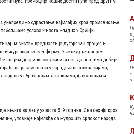
достигнућа, промоција наших достигнућа пред другим
да унапредимо одрастање најмлађих кроз промовисање
Н
н побољшамо услове живота младих у Србији.
и
об
тицај на систем вредности је дугорочан процес и
изискује широку платформу. У складу са својим
Д
ће својим доприносом учинити све да ова тема добије
који ће се реализовати у сарадњи са компанијама,
П
е
ју подршку образовним установама, формалним и
ч
К
К
ије књига за децу узраста 5–9 година. Oва серија кроз
н
начин, упознаје најмлађе са мудрошћу српског народа.