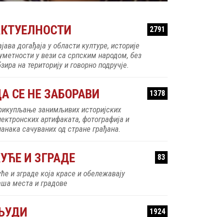
АКТУЕЛНОСТИ
2791
ајава догађаја у области културе, историје
 уметности у вези са српским народом, без
зира на територију и говорно подручје.
А СЕ НЕ ЗАБОРАВИ
1378
рикупљање занимљивих историјских
лектронских артифаката, фотографија и
ланака сачуваних од стране грађана.
УЋЕ И ЗГРАДЕ
83
уће и зграде која красе и обележавају
аша места и градове
ЉУДИ
1924