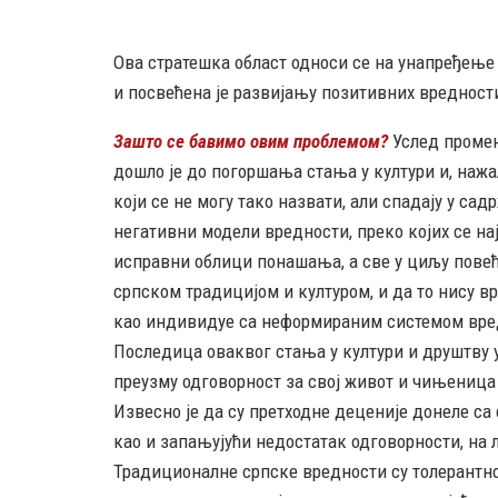
Ова стратешка област односи се на унапређење 
и посвећена је развијању позитивних вредности
Зашто се бавимо овим проблемом?
Услед промен
дошло је до погоршања стања у култури и, наж
који се не могу тако назвати, али спадају у са
негативни модели вредности, преко којих се на
исправни облици понашања, а све у циљу повећа
српском традицијом и културом, и да то нису в
као индивидуе са неформираним системом вред
Последица оваквог стања у култури и друштву у
29 MAY
преузму одговорност за свој живот и чињеница 
РОЂЕН ЈЕ ГЛУМАЦ МИЛУТИН МИЋ
Извесно је да су претходне деценије донеле са
као и запањујући недостатак одговорности, на
Традиционалне српске вредности су толерантно