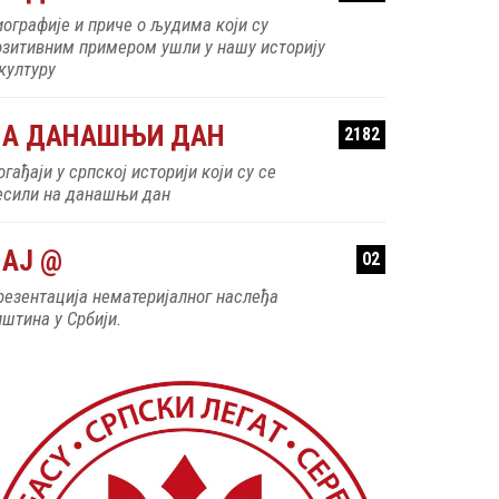
иографије и приче о људима који су
озитивним примером ушли у нашу историју
 културу
НА ДАНАШЊИ ДАН
2182
гађаји у српској историји који су се
есили на данашњи дан
АЈ @
02
резентација нематеријалног наслеђа
пштина у Србији.