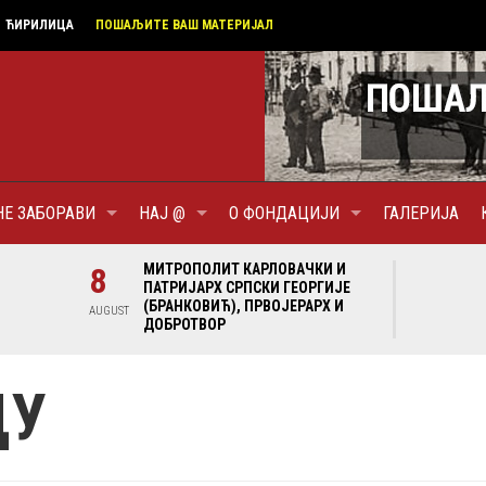
ЋИРИЛИЦА
ПОШАЉИТЕ ВАШ МАТЕРИЈАЛ
НЕ ЗАБОРАВИ
НАЈ @
О ФОНДАЦИЈИ
ГАЛЕРИЈА
И И
8
МИТРОПОЛИТ КАРЛОВАЧКИ И
8
МИ
ГИЈЕ
ПАТРИЈАРХ СРПСКИ ГЕОРГИЈЕ
ПА
Х И
(БРАНКОВИЋ), ПРВОЈЕРАРХ И
(Б
AUGUST
AUGUST
ДОБРОТВОР
ДО
ЦУ