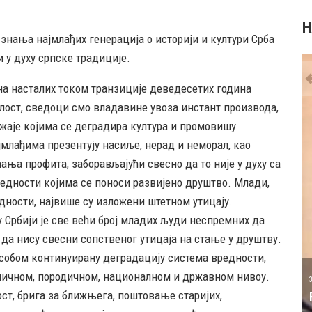
Н
знања најмлађих генерација о историји и култури Срба
 у духу српске традиције.
а насталих током транзиције деведесетих година
алост, сведоци смо владавине увоза инстант производа,
држаје којима се деградира култура и промовишу
јмлађима презентују насиље, нерад и неморал, као
ња профита, заборављајући свесно да то није у духу са
редности којима се поноси развијено друштво. Млади,
ности, највише су изложени штетном утицају.
 Србији је све већи број младих људи неспремних да
да нису свесни сопственог утицаја на стање у друштву.
А ТАТИЋ
 собом континуирану деградацију система вредности,
31 MAY
 личном, породичном, националном и државном нивоу.
РОЂЕН ЈЕ ПИЈАНИСТА АЛЕКСАНДАР
ст, брига за ближњега, поштовање старијих,
МАЏАР