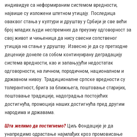
индивидуе са неформираним системом вредности,
највише су изложени штетном утицају. Последица
оваквог стања у култури и друштву у Србији је све већи
број младих људи неспремних да преузму одговорност за
свој живот и чињеница да нису свесни сопственог
утицаја на стање у друштву. Извесно је да су претходне
деценије донеле са собом континуирану деградацију
система вредности, као и запањујући недостатак
одговорности, на личном, породичном, националном и
државном нивоу. Традиционалне српске вредности су
толерантност, брига за ближњега, поштовање старијих,
поштовање традиције, надоградња постојећих
достигнућа, промоција наших достигнућа пред другим
народима и државама.
Шта желимо да постигнемо?
Циљ Фондације је да
унапредимо одрастање најмлађих кроз промовисање