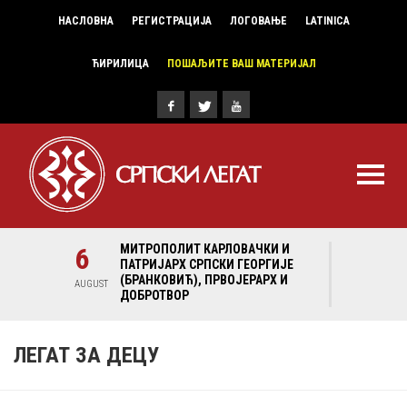
НАСЛОВНА
РЕГИСТРАЦИЈА
ЛОГОВАЊЕ
LATINICA
ЋИРИЛИЦА
ПОШАЉИТЕ ВАШ МАТЕРИЈАЛ
И И
6
МИТРОПОЛИТ КАРЛОВАЧКИ И
6
МИ
ГИЈЕ
ПАТРИЈАРХ СРПСКИ ГЕОРГИЈЕ
ПА
Х И
(БРАНКОВИЋ), ПРВОЈЕРАРХ И
(Б
AUGUST
AUGUST
ДОБРОТВОР
ДО
ЛЕГАТ ЗА ДЕЦУ