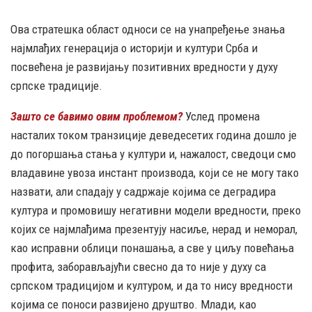
Ова стратешка област односи се на унапређење знања
најмлађих генерација о историји и култури Срба и
посвећена је развијању позитивних вредности у духу
српске традиције.
Зашто се бавимо овим проблемом?
Услед промена
насталих током транзиције деведесетих година дошло је
до погоршања стања у култури и, нажалост, сведоци смо
владавине увоза инстант производа, који се не могу тако
назвати, али спадају у садржаје којима се деградира
култура и промовишу негативни модели вредности, преко
којих се најмлађима презентују насиље, нерад и неморал,
као исправни облици понашања, а све у циљу повећања
профита, заборављајући свесно да то није у духу са
српском традицијом и културом, и да то нису вредности
којима се поноси развијено друштво. Млади, као