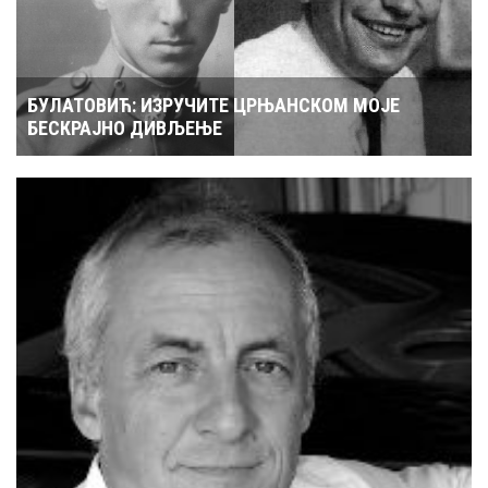
БУЛАТОВИЋ: ИЗРУЧИТЕ ЦРЊАНСКОМ МОЈЕ
БЕСКРАЈНО ДИВЉЕЊЕ