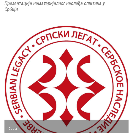
Презентација нематеријалног наслеђа општина у
Србији.
10 JULY