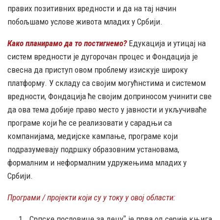
правих позитивних вредности и да на тај начин
побољшамо услове живота младих у Србији.
Како планирамо да то постигнемо?
Едукација и утицај на
систем вредности је дугорочан процес и Фондација је
свесна да приступ овом проблему изискује широку
платформу. У складу са својим могућнстима и системом
вредности, Фондација ће својим доприносом учинити све
да ова тема добије право место у јавности и укључиваће
програме који ће се реализовати у сарадњи са
компанијама, медијске кампање, програме који
подразумевају подршку образовним установама,
формалним и неформалним удружењима младих у
Србији.
Програми / пројекти који су у току у овој области:
„Српске пословице за децуˮ је прва од серије књига