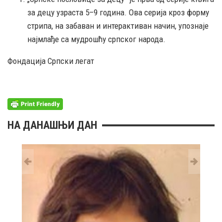
за децу узраста 5–9 година. Oва серија кроз форму
стрипа, на забаван и интерактиван начин, упознаје
најмлађе са мудрошћу српског народа.
Фондација Српски легат
НА ДАНАШЊИ ДАН