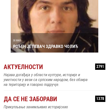
29 MAY
РОЂ
30 MAY
РОЂЕН ЈЕ ПЕВАЧ ЗДРАВКО ЧОЛИЋ
АКТУЕЛНОСТИ
2791
Најава догађаја у области културе, историје и
уметности у вези са српским народом, без обзира
на територију и говорно подручје.
ДА СЕ НЕ ЗАБОРАВИ
1378
Прикупљање занимљивих историјских