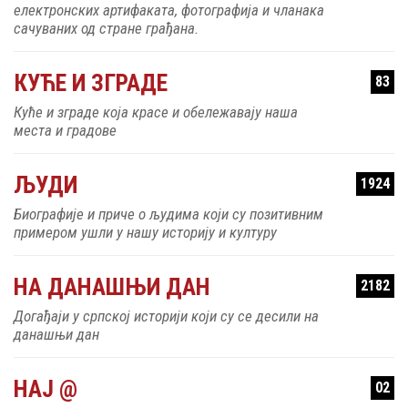
електронских артифаката, фотографија и чланака
сачуваних од стране грађана.
КУЋЕ И ЗГРАДЕ
83
Куће и зграде која красе и обележавају наша
места и градове
ЉУДИ
1924
Биографије и приче о људима који су позитивним
примером ушли у нашу историју и културу
НА ДАНАШЊИ ДАН
2182
Догађаји у српској историји који су се десили на
данашњи дан
НАЈ @
02