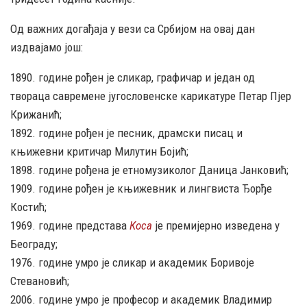
Од важних догађаја у вези са Србијом на овај дан
издвајамо још:
1890. године рођен је сликар, графичар и један од
твораца савремене југословенске карикатуре Петар Пјер
Крижанић;
1892. године рођен је песник, драмски писац и
књижевни критичар Милутин Бојић;
1898. године рођена је етномузиколог Даница Јанковић;
1909. године рођен је књижевник и лингвиста Ђорђе
Костић;
1969. године представа
Коса
је премијерно изведена у
Београду;
1976. године умро је сликар и академик Боривоје
Стевановић;
2006. године умро је професор и академик Владимир