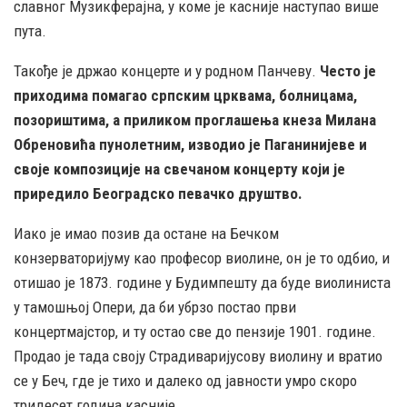
славног Музикферајна, у коме је касније наступао више
пута.
Такође је држао концерте и у родном Панчеву.
Често је
приходима помагао српским црквама, болницама,
позориштима, а приликом проглашења кнеза Милана
Обреновића пунолетним, изводио је Паганинијеве и
своје композиције на свечаном концерту који је
приредило Београдско певачко друштво.
Иако је имао позив да остане на Бечком
конзерваторијуму као професор виолине, он је то одбио, и
отишао је 1873. године у Будимпешту да буде виолиниста
у тамошњој Опери, да би убрзо постао први
концертмајстор, и ту остао све до пензије 1901. године.
Продао је тада своју Страдиваријусову виолину и вратио
се у Беч, где је тихо и далеко од јавности умро скоро
тридесет година касније.