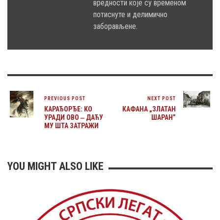
вредности које су временом
потиснуте и делимично
заборављене.
PREVIOUS POST
NEXT POST
КАРАЂОРЂЕ: КО
КАФАНА „ЗЛАТАН
УРАДИ ОВО ‒ ДАЋУ
ШАРАН”
МУ ШТА ЗАТРАЖИ
YOU MIGHT ALSO LIKE