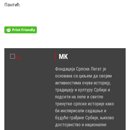
Пантић.
MK
Фондација Српски Легат је
основана са циљем да својим
активностима очува историју,
традицију и културу Србије и
подсети на лепе и светле
тренутке српске историје како
би инспирисали садашње и
будуће грађане Србије, њихово
достојанство и националне