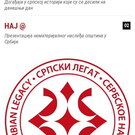
Догађаји у српској историји који су се десили на
данашњи дан
НАЈ @
02
Презентација нематеријалног наслеђа општина у
Србији.