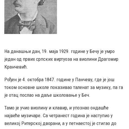
На данашњи дан, 19. маја 1929. године у Бечу је умро
један од првих српских виртуоза на виолини Драгомир
Кранчевић.
Рођен је 4. октобра 1847. године у Панчеву, где је још
током основне школе показивао таленат за музику, па га
је отац послао на даље школовање у Беч.
Тамо је учио виолину и клавир, и упознао ондашће
највеће музичаре. Са четранест година је наступио у
великој Ритерској дворани, а у петнаестој је стигао до