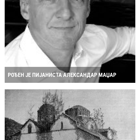
РОЂЕН ЈЕ ПИЈАНИСТА АЛЕКСАНДАР МАЏАР