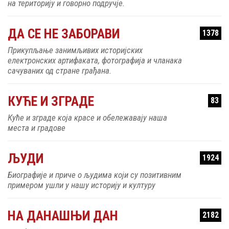
на територију и говорно подручје.
ДА СЕ НЕ ЗАБОРАВИ
1378
Прикупљање занимљивих историјских
електронских артифаката, фотографија и чланака
сачуваних од стране грађана.
КУЋЕ И ЗГРАДЕ
83
Куће и зграде која красе и обележавају наша
места и градове
ЉУДИ
1924
Биографије и приче о људима који су позитивним
примером ушли у нашу историју и културу
НА ДАНАШЊИ ДАН
2182