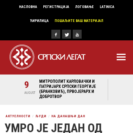
НАСЛОВНА
РЕГИСТРАЦИЈА
ЛОГОВАЊЕ
LATINICA
ЋИРИЛИЦА
ПОШАЉИТЕ ВАШ МАТЕРИЈАЛ
И И
9
МИТРОПОЛИТ КАРЛОВАЧКИ И
9
МИ
ГИЈЕ
ПАТРИЈАРХ СРПСКИ ГЕОРГИЈЕ
ПА
Х И
(БРАНКОВИЋ), ПРВОЈЕРАРХ И
(Б
AUGUST
AUGUST
ДОБРОТВОР
ДО
АКТУЕЛНОСТИ
ЉУДИ
НА ДАНАШЊИ ДАН
УМРО ЈЕ ЈЕДАН ОД