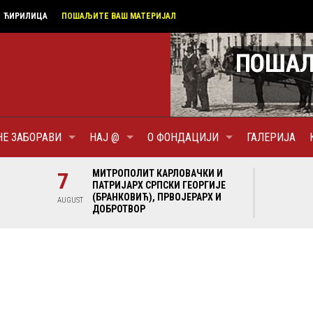
ЋИРИЛИЦА
ПОШАЉИТЕ ВАШ МАТЕРИЈАЛ
НЕ ЗАБОРАВИ
НАЈ @
О ФОНДАЦИЈИ
ГАЛЕРИЈА
И И
7
МИТРОПОЛИТ КАРЛОВАЧКИ И
7
МИ
ГИЈЕ
ПАТРИЈАРХ СРПСКИ ГЕОРГИЈЕ
ПА
Х И
(БРАНКОВИЋ), ПРВОЈЕРАРХ И
(Б
AUGUST
AUGUST
ДОБРОТВОР
ДО