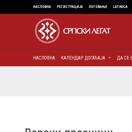
НАСЛОВНА
РЕГИСТРАЦИЈА
ЛОГОВАЊЕ
LATINICA
НАСЛОВНА
КАЛЕНДАР ДОГАЂАЈА
ДА СЕ 
7
МИТРОПОЛИТ КАРЛОВАЧК
ПАТРИЈАРХ СРПСКИ ГЕОР
(БРАНКОВИЋ), ПРВОЈЕРАР
AUGUST
ДОБРОТВОР