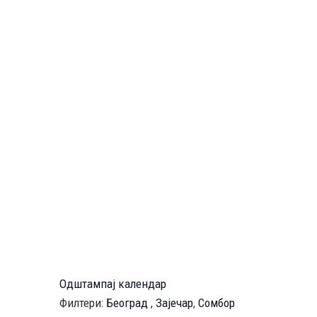
Одштампај календар
Филтери:
Београд
,
Зајечар
,
Сомбор