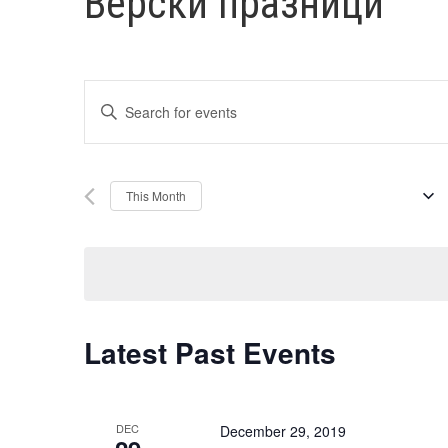
Верски празници
Events
Enter
Search
Keyword.
and
Search
Views
AUGUST 2026
for
This Month
Events
Navigation
Select
by
date.
Keyword.
Latest Past Events
DEC
December 29, 2019