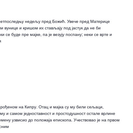
претпоследњу недељу пред Божић. Увече пред Материце
 вунице и кришом их стављају под јастук да не би
 се буде пре мајке, па је везују поспану; неки се врте и
и
рођеном на Кипру. Отац и мајка су му били сељаци,
 му и самом једноставност и простодушност остале врлине
ремену узвисио до положаја епископа. Учествовао је на првом
асним