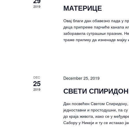
29
МАТЕРИЦЕ
2019
Овај благи дан обавезно пада у 
деца припреме парчиће канапа или
заборавила сутрашњи празник. Неки
траже прилику да изненаде мајку 
DEC
December 25, 2019
25
СВЕТИ СПИРИДОН
2019
Дан посвећен Светом Спиридону, 
једноставни и простодушни, па су
до краја живота, иако се у међув
Сабору у Никеји и ту се истакао ј