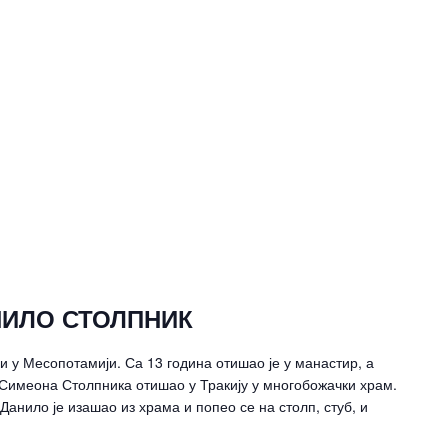
ИЛО СТОЛПНИК
ри у Месопотамији. Са 13 година отишао је у манастир, а
а Симеона Столпника отишао у Тракију у многобожачки храм.
 Данило је изашао из храма и попео се на столп, стуб, и