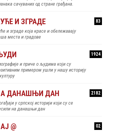
ланака сачуваних од стране грађана.
УЋЕ И ЗГРАДЕ
83
уће и зграде која красе и обележавају
аша места и градове
ЉУДИ
1924
иографије и приче о људима који су
озитивним примером ушли у нашу историју
 културу
НА ДАНАШЊИ ДАН
2182
гађаји у српској историји који су се
есили на данашњи дан
АЈ @
02