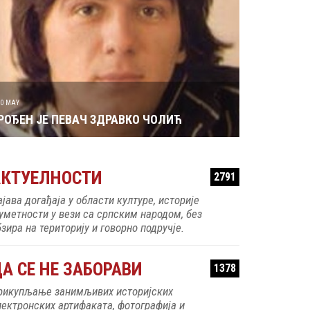
29 MAY
РОЂЕН ЈЕ 
30 MAY
РОЂЕН ЈЕ ПЕВАЧ ЗДРАВКО ЧОЛИЋ
АКТУЕЛНОСТИ
2791
ајава догађаја у области културе, историје
 уметности у вези са српским народом, без
зира на територију и говорно подручје.
А СЕ НЕ ЗАБОРАВИ
1378
рикупљање занимљивих историјских
лектронских артифаката, фотографија и