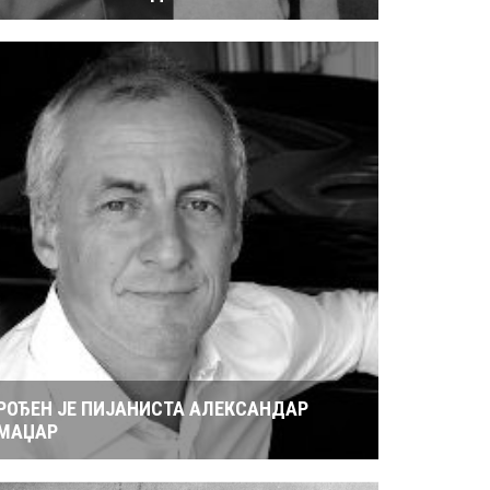
РОЂЕН ЈЕ ПИЈАНИСТА АЛЕКСАНДАР
МАЏАР