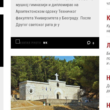
ч
мушкој гимназији и дипломирао на
Архитектонском одсеку Техничког
К
факултета Универзитета у Београду. После
Другог светског рата је у
К
н
MK
0
Б
п
и
До
д
Н