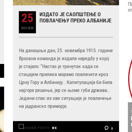
П
о
25
ИЗДАТО ЈЕ САОПШТЕЊЕ О
ПОВЛАЧЕЊУ ПРЕКО АЛБАНИЈЕ
NOV
2020
На данашњи дан, 25. новембра 1915. године
Врховна команда је издала наредбу у којој
је стајало: “Настао је тренутак када се
стицајем прилика морамо повлачити кроз
Црну Гору и Албанију… Капитулација би била
најгоре решење, јер се њоме губи држава…
Једини спас из ове ситуације је повлачење
на јадранско приморје.
MK
0