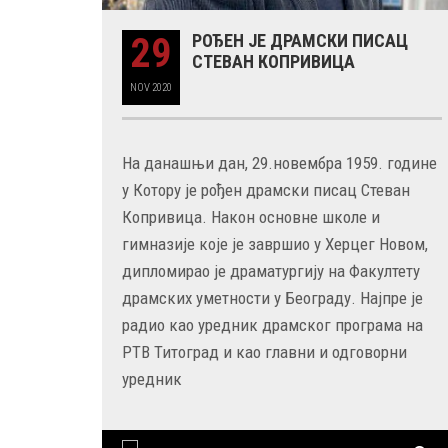
29
РОЂЕН ЈЕ ДРАМСКИ ПИСАЦ
СТЕВАН КОПРИВИЦА
29 MAY
NOV
2020
РОЂЕН ЈЕ ГЛУМАЦ МИЛУТИН МИЋ
На данашњи дан, 29.новембра 1959. године
у Котору је рођен драмски писац Стеван
Копривица. Након основне школе и
гимназије које је завршио у Херцег Новом,
дипломирао је драматургију на Факултету
драмских уметности у Београду. Најпре је
радио као уредник драмског програма на
РТВ Титоград и као главни и одговорни
уредник