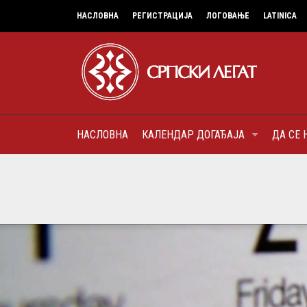
НАСЛОВНА
РЕГИСТРАЦИЈА
ЛОГОВАЊЕ
LATINICA
НАСЛОВНА
КАЛЕНДАР ДОГАЂАЈА
ДА СЕ 
6
МИТРОПОЛИТ КАРЛОВАЧК
ПАТРИЈАРХ СРПСКИ ГЕОР
(БРАНКОВИЋ), ПРВОЈЕРАР
AUGUST
ДОБРОТВОР