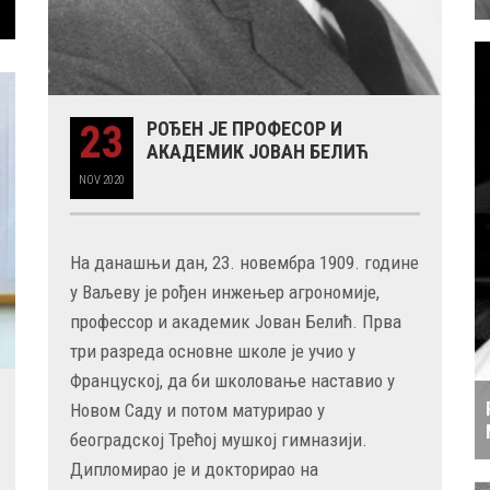
23
РОЂЕН ЈЕ ПРОФЕСОР И
АКАДЕМИК ЈОВАН БЕЛИЋ
NOV
2020
На данашњи дан, 23. новембра 1909. године
у Ваљеву је рођен инжењер агрономије,
профессор и академик Јован Белић. Прва
три разреда основне школе је учио у
Француској, да би школовање наставио у
Новом Саду и потом матурирао у
београдској Трећој мушкој гимназији.
Дипломирао је и докторирао на