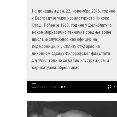
На данашњи дан, 22. новембра 2016. године
у Београду је умро карикатуриста Никола
Оташ. Рођен је 1960. године у Делиблату, а
након морнаричко-техничке средње војне
школе је службовао као официр на
подморници, и у Сплиту студирао на
ликовном одсеку Филозофског факултета.
Од 1980. године се бавио илустрацијом и
карикатуром, објављивао
MK
0