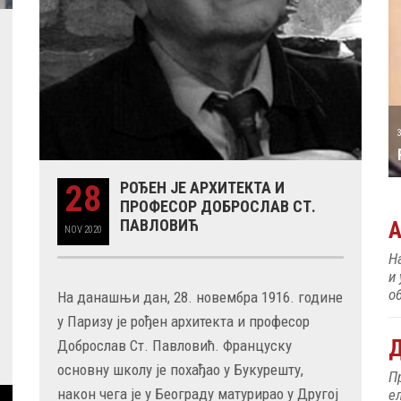
А ТАТИЋ
31 MAY
РОЂЕН ЈЕ ПИЈАНИСТА АЛЕКСАНДАР
МАЏАР
28
РОЂЕН ЈЕ АРХИТЕКТА И
ПРОФЕСОР ДОБРОСЛАВ СТ.
ПАВЛОВИЋ
NOV
2020
Н
и
об
На данашњи дан, 28. новембра 1916. године
у Паризу је рођен архитекта и професор
Д
Доброслав Ст. Павловић. Француску
основну школу је похађао у Букурешту,
П
након чега је у Београду матурирао у Другој
е