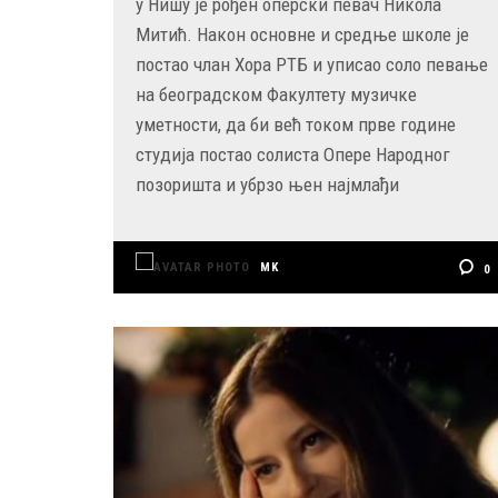
у Нишу је рођен оперски певач Никола
Митић. Након основне и средње школе је
постао члан Хора РТБ и уписао соло певање
на београдском Факултету музичке
уметности, да би већ током прве године
студија постао солиста Опере Народног
позоришта и убрзо њен најмлађи
MK
0