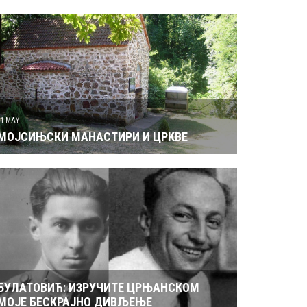
31 MAY
МОЈСИЊСКИ МАНАСТИРИ И ЦРКВЕ
БУЛАТОВИЋ: ИЗРУЧИТЕ ЦРЊАНСКОМ
МОЈЕ БЕСКРАЈНО ДИВЉЕЊЕ