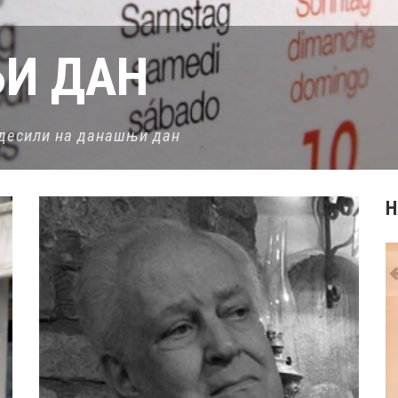
И ДАН
е десили на данашњи дан
Н