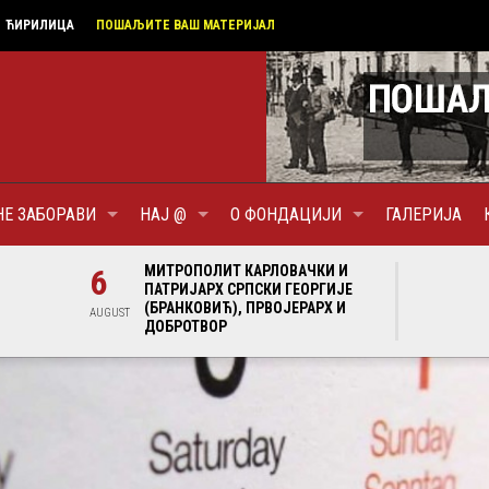
ЋИРИЛИЦА
ПОШАЉИТЕ ВАШ МАТЕРИЈАЛ
НЕ ЗАБОРАВИ
НАЈ @
О ФОНДАЦИЈИ
ГАЛЕРИЈА
И И
6
МИТРОПОЛИТ КАРЛОВАЧКИ И
6
МИ
ГИЈЕ
ПАТРИЈАРХ СРПСКИ ГЕОРГИЈЕ
ПА
Х И
(БРАНКОВИЋ), ПРВОЈЕРАРХ И
(Б
AUGUST
AUGUST
ДОБРОТВОР
ДО