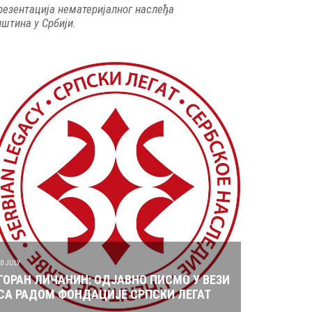
резентација нематеријалног наслеђа
пштина у Србији.
10 JULY
ГОРАН ЛИЧАНИН: ОДЈАВНО ПИСМО У ВЕЗИ
СА РАДОМ ФОНДАЦИЈЕ СРПСКИ ЛЕГАТ