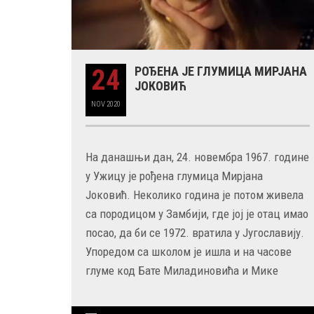
24
РОЂЕНА ЈЕ ГЛУМИЦА МИРЈАНА
ЈОКОВИЋ
NOV
2020
На данашњи дан, 24. новембра 1967. године
у Ужицу је рођена глумица Мирјана
Јоковић. Неколико година је потом живела
са породицом у Замбији, где јој је отац имао
посао, да би се 1972. вратила у Југославију.
Упоредом са школом је ишла и на часове
глуме код Бате Миладиновића и Мике