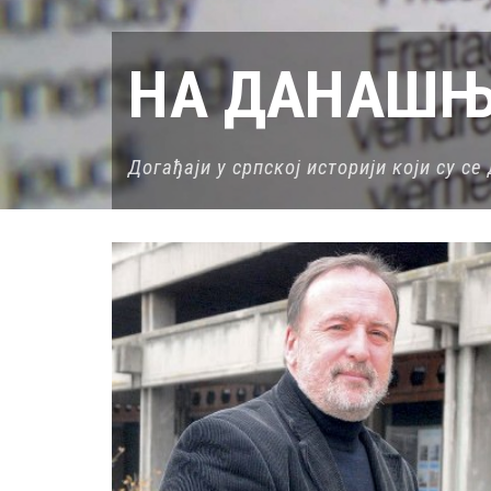
НА ДАНАШЊ
Догађаји у српској историји који су с