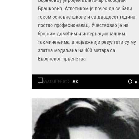
Бранковић. Атлетиком је почео да се бави
током основне школе и са двадесет година
постао професионалац. Учествовао је на
бројним домаћим и интернационалним
такмичењима, а најважнији резултати су му
златна медаљана на 400 метара са
Европског првенства
MK
0