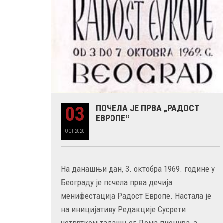
03
ПОЧЕЛА ЈЕ ПРВА „РАДОСТ
ЕВРОПЕˮ
OCT
2020
На данашњи дан, 3. октобра 1969. године у
Београду је почела прва дечија
менифестација Радост Европе. Настала је
на иницијативу Редакције Сусрети
четвртком тадашњег Дома пионира, а