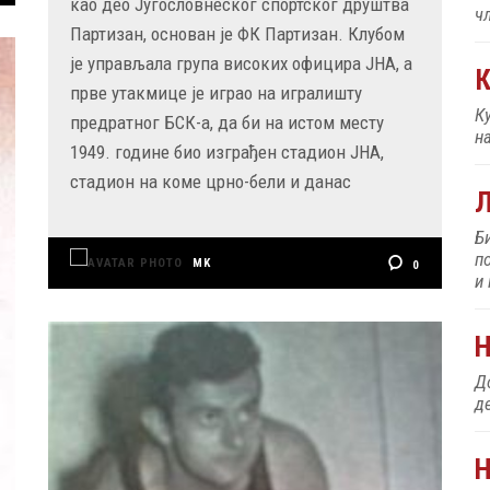
као део Југословнеског спортског друштва
ч
Партизан, основан је ФК Партизан. Клубом
је управљала група високих официра ЈНА, а
К
прве утакмице је играо на игралишту
К
предратног БСК-а, да би на истом месту
н
1949. године био изграђен стадион ЈНА,
стадион на коме црно-бели и данас
Б
п
MK
0
и
До
д
Н