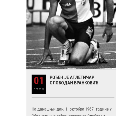
01
РОЂЕН ЈЕ АТЛЕТИЧАР
СЛОБОДАН БРАНКОВИЋ
OCT
2020
На данашњи дан, 1. октобра 1967. године у
Обреновцу је рођен атлетичар Слободан