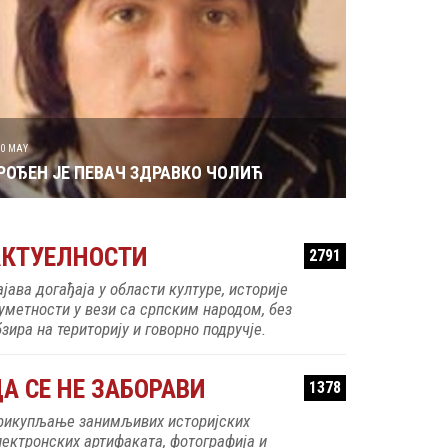
29 MAY
РОЂЕН ЈЕ 
30 MAY
РОЂЕН ЈЕ ПЕВАЧ ЗДРАВКО ЧОЛИЋ
АКТУЕЛНОСТИ
2791
ајава догађаја у области културе, историје
 уметности у вези са српским народом, без
зира на територију и говорно подручје.
А СЕ НЕ ЗАБОРАВИ
1378
рикупљање занимљивих историјских
лектронских артифаката, фотографија и