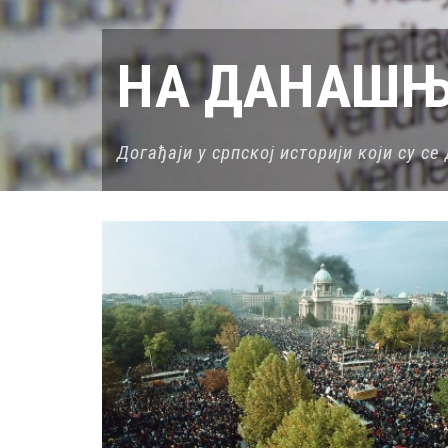
НА ДАНАШЊ
Догађаји у српској историји који су с