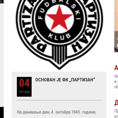
А ТАТИЋ
31 MAY
РОЂЕН ЈЕ ПИЈАНИСТА АЛЕКСАНДАР
МАЏАР
Н
04
ОСНОВАН ЈЕ ФК „ПАРТИЗАН“
и
об
OCT
2020
Д
П
На данашњи дан, 4. октобра 1945. године,
е