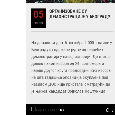
05
ОРГАНИЗОВАНЕ СУ
ДЕМОНСТРАЦИЈЕ У БЕОГРАДУ
29 MAY
РОЂЕН ЈЕ ГЛУМАЦ МИЛУТИН МИЋ
OCT
2020
На данашњи дан, 5. октобра 2.000. године у
Београду су одржане једне од највећих
демонстрација у нашој историји. До њих је
дошло након избора од 24. септембра и
најаве другог круга председничких избора,
на шта тадашња опозиција окупљена под
називом ДОС није пристала, сматрајући да
је њихов кандидат Војислав Коштуница
MK
0