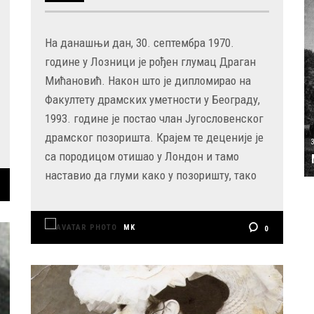
На данашњи дан, 30. септембра 1970.
године у Лозници је рођен глумац Драган
Мићановић. Након што је дипломирао на
Факултету драмских уметности у Београду,
1993. године је постао члан Југословенског
драмског позоришта. Крајем те деценије је
са породицом отишао у Лондон и тамо
наставио да глуми како у позоришту, тако
MK
0