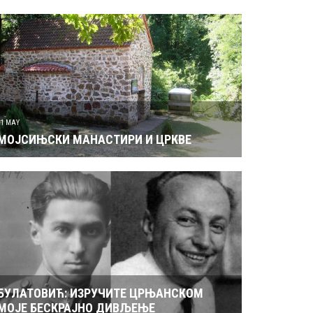
31 MAY
МОЈСИЊСКИ МАНАСТИРИ И ЦРКВЕ
БУЛАТОВИЋ: ИЗРУЧИТЕ ЦРЊАНСКОМ
МОЈЕ БЕСКРАЈНО ДИВЉЕЊЕ