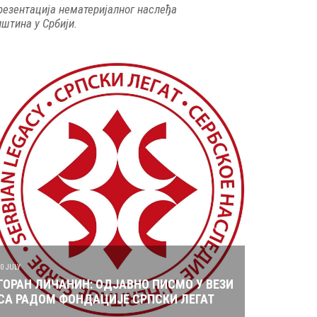
резентација нематеријалног наслеђа
пштина у Србији.
10 JULY
ГОРАН ЛИЧАНИН: ОДЈАВНО ПИСМО У ВЕЗИ
СА РАДОМ ФОНДАЦИЈЕ СРПСКИ ЛЕГАТ