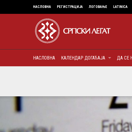
НАСЛОВНА
РЕГИСТРАЦИЈА
ЛОГОВАЊЕ
LATINICA
НАСЛОВНА
КАЛЕНДАР ДОГАЂАЈА
ДА СЕ 
8
МИТРОПОЛИТ КАРЛОВАЧК
ПАТРИЈАРХ СРПСКИ ГЕОР
(БРАНКОВИЋ), ПРВОЈЕРАР
AUGUST
ДОБРОТВОР