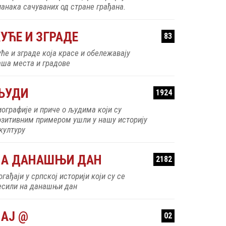
ланака сачуваних од стране грађана.
УЋЕ И ЗГРАДЕ
83
уће и зграде која красе и обележавају
аша места и градове
ЉУДИ
1924
иографије и приче о људима који су
озитивним примером ушли у нашу историју
 културу
НА ДАНАШЊИ ДАН
2182
гађаји у српској историји који су се
есили на данашњи дан
АЈ @
02