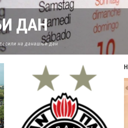
И ДАН
е десили на данашњи дан
Н