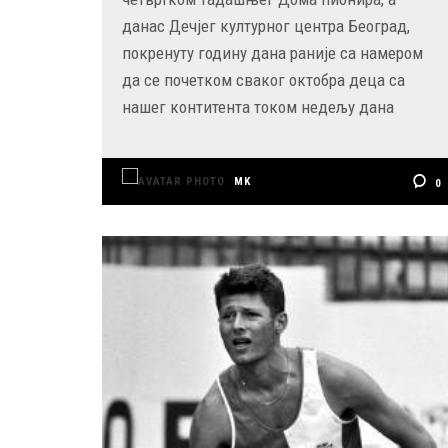
данас Дечјег културног центра Београд,
покренуту годину дана раније са намером
да се почетком сваког октобра деца са
нашег контитента током недељу дана
MK
0