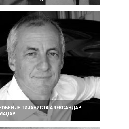
РОЂЕН ЈЕ ПИЈАНИСТА АЛЕКСАНДАР
МАЏАР