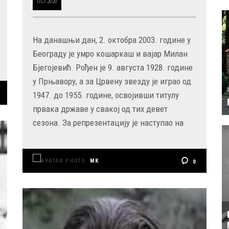
OCT
2020
На данашњи дан, 2. октобра 2003. године у
Београду је умро кошаркаш и вајар Милан
Бјегојевић. Рођен је 9. августа 1928. године
у Прњавору, а за Црвену звезду је играо од
1947. до 1955. године, освојивши титулу
првака државе у свакој од тих девет
сезона. За репрезентацију је наступао на
MK
0