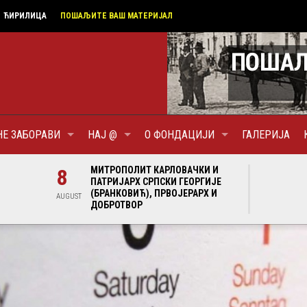
ЋИРИЛИЦА
ПОШАЉИТЕ ВАШ МАТЕРИЈАЛ
НЕ ЗАБОРАВИ
НАЈ @
О ФОНДАЦИЈИ
ГАЛЕРИЈА
И И
8
МИТРОПОЛИТ КАРЛОВАЧКИ И
8
МИ
ГИЈЕ
ПАТРИЈАРХ СРПСКИ ГЕОРГИЈЕ
ПА
Х И
(БРАНКОВИЋ), ПРВОЈЕРАРХ И
(Б
AUGUST
AUGUST
ДОБРОТВОР
ДО