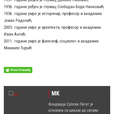
1956. године рођен је глумац Слободан Бода Нинковић;
1956. године умро је историчар, професор и академик
Јован Радонић;
2005. године умро је архитекта, професор и академик
Иван Антић;
2011. године умро је филозоф, социолог и академик
Михаило Ђурић.
MK
Фондација Српски Легат је
основана са циљем да својим