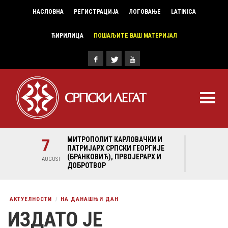
НАСЛОВНА
РЕГИСТРАЦИЈА
ЛОГОВАЊЕ
LATINICA
ЋИРИЛИЦА
ПОШАЉИТЕ ВАШ МАТЕРИЈАЛ
И И
7
МИТРОПОЛИТ КАРЛОВАЧКИ И
7
МИ
ГИЈЕ
ПАТРИЈАРХ СРПСКИ ГЕОРГИЈЕ
ПА
Х И
(БРАНКОВИЋ), ПРВОЈЕРАРХ И
(Б
AUGUST
AUGUST
ДОБРОТВОР
ДО
АКТУЕЛНОСТИ
НА ДАНАШЊИ ДАН
ИЗДАТО ЈЕ