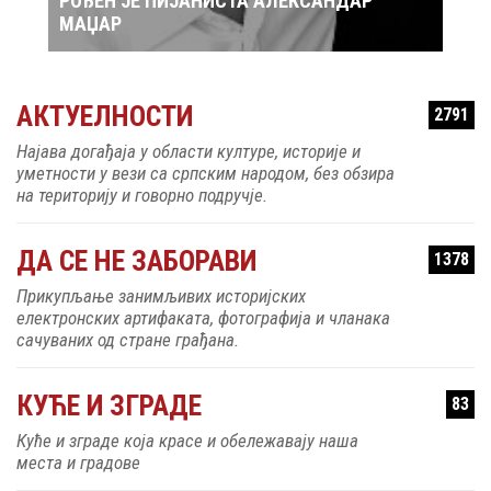
АНДАР
РОЂЕН ЈЕ ПЕВАЧ ЗДРАВКО ЧОЛИЋ
АКТУЕЛНОСТИ
2791
Најава догађаја у области културе, историје и
уметности у вези са српским народом, без обзира
на територију и говорно подручје.
ДА СЕ НЕ ЗАБОРАВИ
1378
Прикупљање занимљивих историјских
електронских артифаката, фотографија и чланака
сачуваних од стране грађана.
КУЋЕ И ЗГРАДЕ
83
Куће и зграде која красе и обележавају наша
места и градове