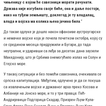
чињеницу с којом ће савезници морати рачунати.
Држава није изгубила своје биће, она и даље постоји,
иако на туђем земљишту, доклегод је ту владалац,
влада и војска ма колика њена јачина била
.“
До такве одлуке је дошло након офанзиве аустроугарске
и немачке војске која је почела почетком октобра, којој су
се средином месеца придружили и Бугари, до тада
неутрални, и ударивши са леђа за десетак дана заузели
Македонију, што је Србима онемогућило излаз на Солун и
Егејско море.
У таквој ситуацији и без помоћи савезника, очекивала се
српска капитулација. Међутим, одлучено је да се покуша
са извлачењем војске и државног врха преко Косова и
Албаније на Јонско море, и то у три правца: Пећ-
Андријевица-Подгорица-Скадар, Призрен-Љум-Кула-