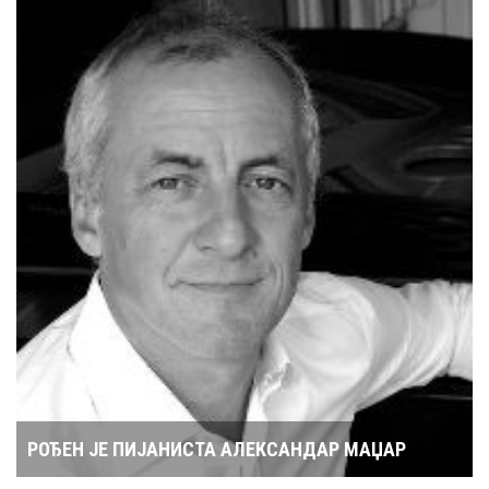
РОЂЕН ЈЕ ПИЈАНИСТА АЛЕКСАНДАР МАЏАР