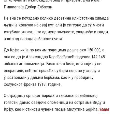
Спис-Флети-Пука-Скадар-Љеш и Призрен-Љум Кула-
Пишкопеја-Дебар-Елбасан.
Не зна се поуздано колико десетина или стотина хиљада
људи је кренуло на овај пут, али је сигурно да су многи
изгубили живот, што од исцрпљености, хладноће и глади,
а што од напада албанских чета.
До Крфа их је по неким подацима дошло око 150.000, а
зна се да је Александар Карађорђевић поделио 142.148
албанских споменица. Било како било, они који су се
опоравили, већ тог пролећа су били поново у строју и
учествовали у даљим борбама, као и у пробијању
Солунског фронта 1918. године.
О страдању српског народа и такозваној албанској
голготи, данас сведоче споменици на острвима Виду и
Крфу, као и стихови чувене песме Милутина Бојића
Плава