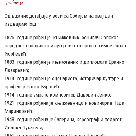
гробница
.
Од важних догађаја у вези са Србијом на овај дан
издвајамо још:
1826. године рођен је књижевник, оснивач Српског
народног позоришта и аутор текста српске химне Јован
Ђорђевић;
1883. године рођен је књижевник и дипломата Бранко
Лазаревић;
1914. године рођен је сценариста, историчар културе и
професор Ратко Ђуровић;
1914. године умро је композитор Даворин Јенко;
1921. године рођена је књижевница и новинарка Нада
Маринковић;
1948. године рођена је балерина, кореограф и педагог
Иванка Лукатели;
1951. године рођен је глумац Данило Лазовић;