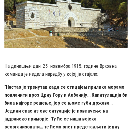
На данашњи дан, 25. новембра 1915. године Врховна
команда је издала наредбу у којој је стајало:
“
Настао је тренутак када се стицајем прилика морамо
повлачити кроз Црну Гору и Албанију… Капитулација би
била најгоре решење, јер се њоме губи држава…
Једини спас из ове ситуације је повлачење на
јадранско приморје. Ту ће се наша војска
реорганизовати… те ћемо опет представљати једну