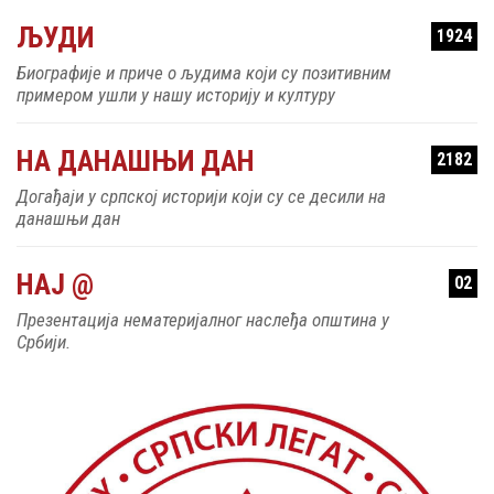
ЉУДИ
1924
Биографије и приче о људима који су позитивним
примером ушли у нашу историју и културу
НА ДАНАШЊИ ДАН
2182
Догађаји у српској историји који су се десили на
данашњи дан
НАЈ @
02
Презентација нематеријалног наслеђа општина у
Србији.