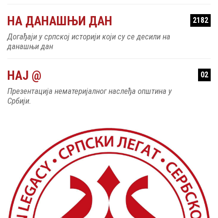
НА ДАНАШЊИ ДАН
2182
Догађаји у српској историји који су се десили на
данашњи дан
НАЈ @
02
Презентација нематеријалног наслеђа општина у
Србији.