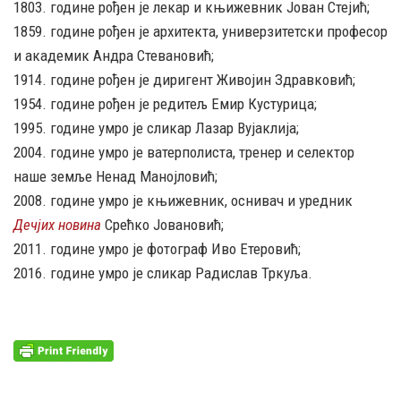
1803. године рођен је лекар и књижевник Јован Стејић;
1859. године рођен је архитекта, универзитетски професор
и академик Андра Стевановић;
1914. године рођен је диригент Живојин Здравковић;
1954. године рођен је редитељ Емир Кустурица;
1995. године умро је сликар Лазар Вујаклија;
2004. године умро је ватерполиста, тренер и селектор
наше земље Ненад Манојловић;
2008. године умро је књижевник, оснивач и уредник
Дечјих новина
Срећко Јовановић;
2011. године умро је фотограф Иво Етеровић;
2016. године умро је сликар Радислав Тркуља.