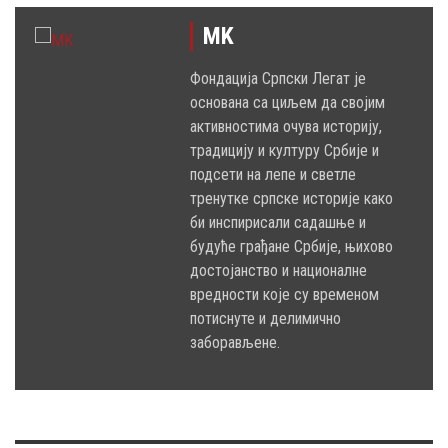
MK
Фондација Српски Легат је
основана са циљем да својим
активностима очува историју,
традицију и културу Србије и
подсети на лепе и светле
тренутке српске историје како
би инспирисали садашње и
будуће грађане Србије, њихово
достојанство и националне
вредности које су временом
потиснуте и делимично
заборављене.