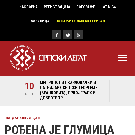
НАСЛОВНА
РЕГИСТРАЦИЈА
ЛОГОВАЊЕ
LATINICA
ЋИРИЛИЦА
ПОШАЉИТЕ ВАШ МАТЕРИЈАЛ
И И
10
МИТРОПОЛИТ КАРЛОВАЧКИ И
10
МИ
ГИЈЕ
ПАТРИЈАРХ СРПСКИ ГЕОРГИЈЕ
ПА
Х И
(БРАНКОВИЋ), ПРВОЈЕРАРХ И
(Б
AUGUST
AUGUST
ДОБРОТВОР
ДО
НА ДАНАШЊИ ДАН
РОЂЕНА ЈЕ ГЛУМИЦА