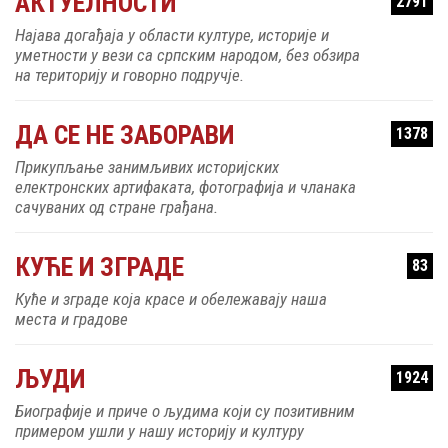
АКТУЕЛНОСТИ
2791
Најава догађаја у области културе, историје и
уметности у вези са српским народом, без обзира
на територију и говорно подручје.
ДА СЕ НЕ ЗАБОРАВИ
1378
Прикупљање занимљивих историјских
електронских артифаката, фотографија и чланака
сачуваних од стране грађана.
КУЋЕ И ЗГРАДЕ
83
Куће и зграде која красе и обележавају наша
места и градове
ЉУДИ
1924
Биографије и приче о људима који су позитивним
примером ушли у нашу историју и културу