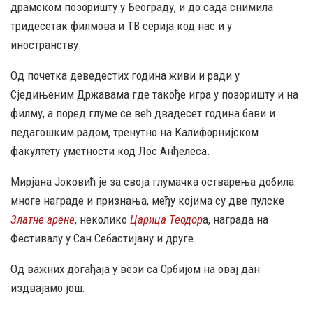
драмском позоришту у Београду, и до сада снимила
тридесетак филмова и ТВ серија код нас и у
иностранству.
Од почетка деведестих година живи и ради у
Сједињеним Државама где такође игра у позоришту и на
филму, а поред глуме се већ двадесет година бави и
педагошким радом, тренутно на Калифорнијском
факултету уметности код Лос Анђелеса.
Мирјана Јоковић је за своја глумачка остварења добила
многе награде и признања, међу којима су две пулске
Златне арене
, неколико
Царица Теодор
а, награда на
Фестивалу у Сан Себастијану и друге.
Од важних догађаја у вези са Србијом на овај дан
издвајамо још: