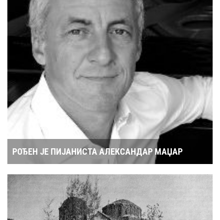
РОЂЕН ЈЕ ПИЈАНИСТА АЛЕКСАНДАР МАЏАР