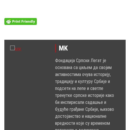
MK
Фондација Српски Легат је
основана са циљем да својим
активностима очува историју,
традицију и културу Србије и
подсети на лепе и светле
тренутке српске историје како
би инспирисали садашње и
будуће грађане Србије, њихово
достојанство и националне
вредности које су временом