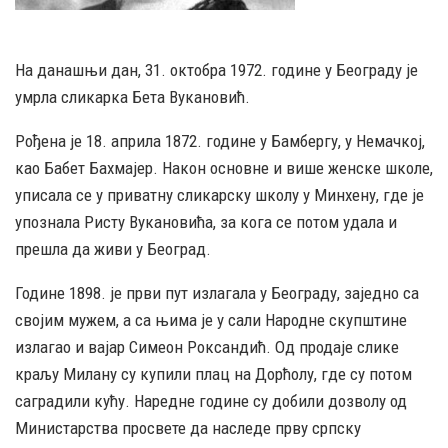
На данашњи дан, 31. октобра 1972. године у Београду је
умрла сликарка Бета Вукановић.
Рођена је 18. априла 1872. године у Бамбергу, у Немачкој,
као Бабет Бахмајер. Након основне и више женске школе,
уписала се у приватну сликарску школу у Минхену, где је
упознала Ристу Вукановића, за кога се потом удала и
прешла да живи у Београд.
Године 1898. је први пут излагала у Београду, заједно са
својим мужем, а са њима је у сали Народне скупштине
излагао и вајар Симеон Роксандић. Од продаје слике
краљу Милану су купили плац на Дорћолу, где су потом
саградили кућу. Наредне године су добили дозволу од
Министарства просвете да наследе прву српску