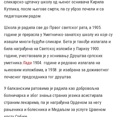
сликарско-цртачку школу од њеног оснивача Кирила
Кутлика, после његове смрти, па су убрзо почели и са
педагошким радом.
Школа је радила све до Првог светског рата, а 1905.
године је прерасла у Уметничко-занатску школу из које су
изашли многи будући сликари. Бета је такође излагала и
била награђена на Светској изложби у Паризу 1900.
године, учествовала је у оснивању Друштва српских
уметника
Лада
1904. године и редовно излагала на
њиховим изложбама, а 1958. је изабрана за доживотног
почасног председника тог друштва.
У балканским ратовима је радила као добровољна
болничарка и због знања страних језика асистирала
страним лекарима, па је награђена Орденом за негу
рањеника и болесника и Медаљом за услуге Црвеном
крсту Србије.