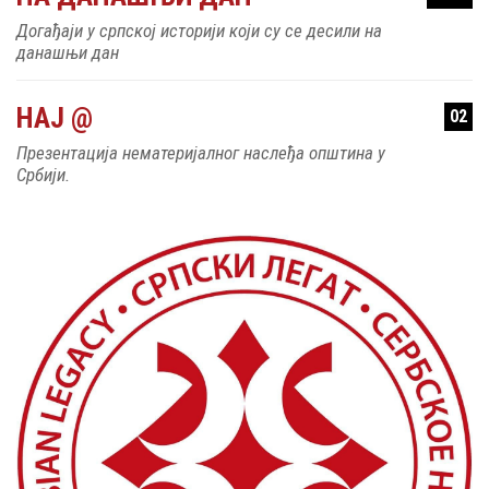
Догађаји у српској историји који су се десили на
данашњи дан
НАЈ @
02
Презентација нематеријалног наслеђа општина у
Србији.