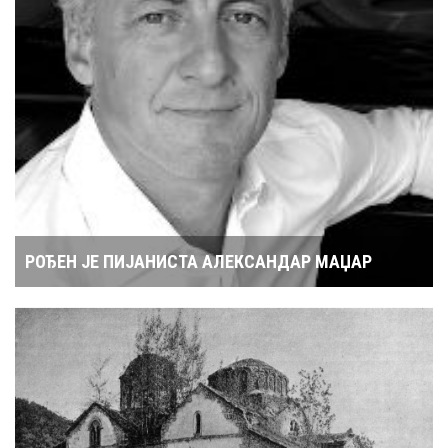
РОЂЕН ЈЕ ПИЈАНИСТА АЛЕКСАНДАР МАЏАР