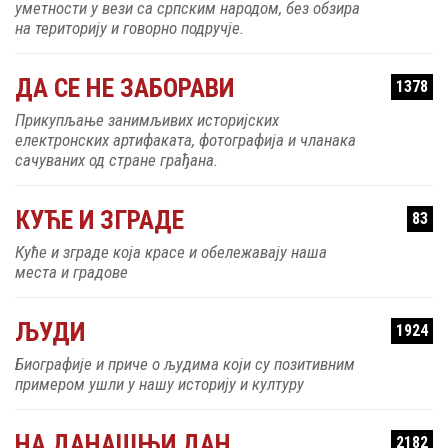
уметности у вези са српским народом, без обзира
на територију и говорно подручје.
ДА СЕ НЕ ЗАБОРАВИ
1378
Прикупљање занимљивих историјских
електронских артифаката, фотографија и чланака
сачуваних од стране грађана.
КУЋЕ И ЗГРАДЕ
83
Куће и зграде која красе и обележавају наша
места и градове
ЉУДИ
1924
Биографије и приче о људима који су позитивним
примером ушли у нашу историју и културу
НА ДАНАШЊИ ДАН
2182