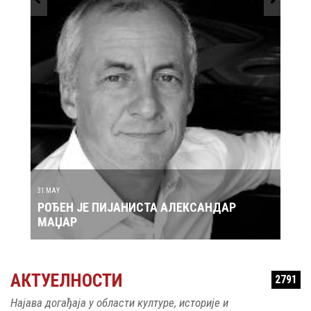
30 MAY
ТА АЛЕКСАНДАР
РОЂЕН ЈЕ ПЕВАЧ ЗДРАВКО ЧОЛ
АКТУЕЛНОСТИ
2791
Најава догађаја у области културе, историје и