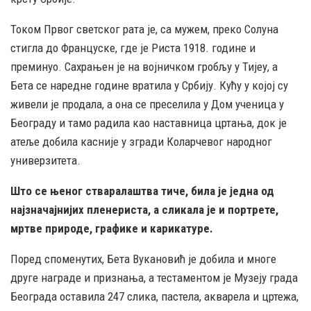
Током Првог светског рата је, са мужем, преко Солуна
стигла до Француске, где је Риста 1918. године и
преминуо. Сахрањен је на војничком гробљу у Тијеу, а
Бета се наредне године вратила у Србију. Кућу у којој су
живели је продала, а она се преселила у Дом ученица у
Београду и тамо радила као наставница цртања, док је
атеље добила касније у згради Коларчевог народног
универзитета.
Што се њеног стваралаштва тиче, била је једна од
најзначајнијих пленериста, а сликала је и портрете,
мртве природе, графике и карикатуре.
Поред споменутих, Бета Вукановић је добила и многе
друге награде и признања, а тестаментом је Музеју града
Београда оставила 247 слика, пастела, акварела и цртежа,