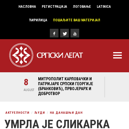
НАСЛОВНА
РЕГИСТРАЦИЈА
ЛОГОВАЊЕ
LATINICA
ЋИРИЛИЦА
ПОШАЉИТЕ ВАШ МАТЕРИЈАЛ
КИ И
8
МИТРОПОЛИТ КАРЛОВАЧКИ И
РГИЈЕ
ПАТРИЈАРХ СРПСКИ ГЕОРГИЈЕ
РХ И
(БРАНКОВИЋ), ПРВОЈЕРАРХ И
AUGUST
ДОБРОТВОР
АКТУЕЛНОСТИ
ЉУДИ
НА ДАНАШЊИ ДАН
УМРЛА ЈЕ СЛИКАРКА