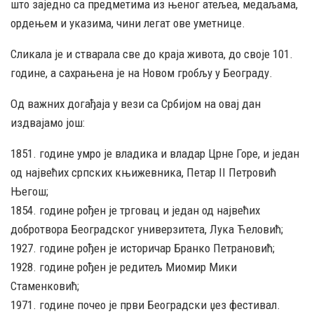
што заједно са предметима из њеног атељеа, медаљама,
ордењем и указима, чини легат ове уметнице.
Сликала је и стварала све до краја живота, до своје 101.
године, а сахрањена је на Новом гробљу у Београду.
Од важних догађаја у вези са Србијом на овај дан
издвајамо још:
1851. године умро је владика и владар Црне Горе, и један
од највећих српских књижевника, Петар II Петровић
Његош;
1854. године рођен је трговац и један од највећих
добротвора Београдског универзитета, Лука Ћеловић;
1927. године рођен је историчар Бранко Петрановић;
1928. године рођен је редитељ Миомир Мики
Стаменковић;
1971. године почео је први Београдски џез фестивал.