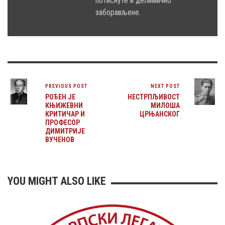
потиснуте и делимично
заборављене.
PREVIOUS POST
NEXT POST
РОЂЕН ЈЕ
НЕСТРПЉИВОСТ
КЊИЖЕВНИ
МИЛОША
КРИТИЧАР И
ЦРЊАНСКОГ
ПРОФЕСОР
ДИМИТРИЈЕ
ВУЧЕНОВ
YOU MIGHT ALSO LIKE