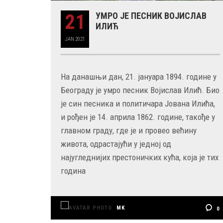
21
УМРО ЈЕ ПЕСНИК ВОЈИСЛАВ
ИЛИЋ
29 MAY
JAN
2021
РОЂЕН ЈЕ ГЛУМАЦ МИЛУТИН МИЋ
На данашњи дан, 21. јануара 1894. године у
Београду је умро песник Војислав Илић. Био
је син песника и политичара Јована Илића,
и рођен је 14. априла 1862. године, такође у
главном граду, где је и провео већину
живота, одрастајући у једној од
најугледнијих престоничких кућа, која је тих
година
MK
0