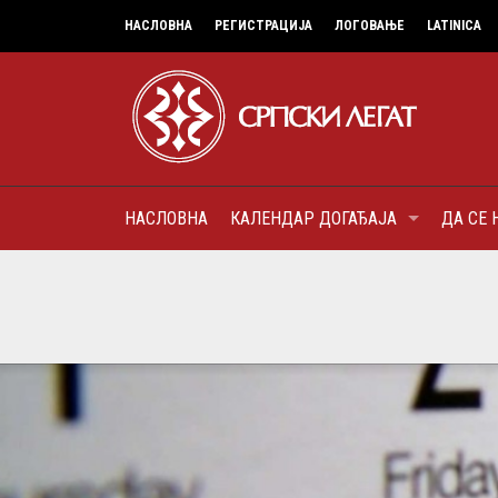
НАСЛОВНА
РЕГИСТРАЦИЈА
ЛОГОВАЊЕ
LATINICA
НАСЛОВНА
КАЛЕНДАР ДОГАЂАЈА
ДА СЕ 
7
МИТРОПОЛИТ КАРЛОВАЧК
ПАТРИЈАРХ СРПСКИ ГЕОР
(БРАНКОВИЋ), ПРВОЈЕРАР
AUGUST
ДОБРОТВОР