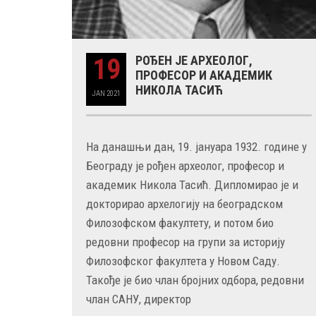
19
РОЂЕН ЈЕ АРХЕОЛОГ,
ПРОФЕСОР И АКАДЕМИК
НИКОЛА ТАСИЋ
JAN
2021
На данашњи дан, 19. јануара 1932. године у
Београду је рођен археолог, професор и
академик Никола Тасић. Дипломирао је и
докторирао архелогију на београдском
Филозофском факултету, и потом био
редовни професор на групи за историју
Филозофског факултета у Новом Саду.
Такође је био члан бројних одбора, редовни
члан САНУ, директор