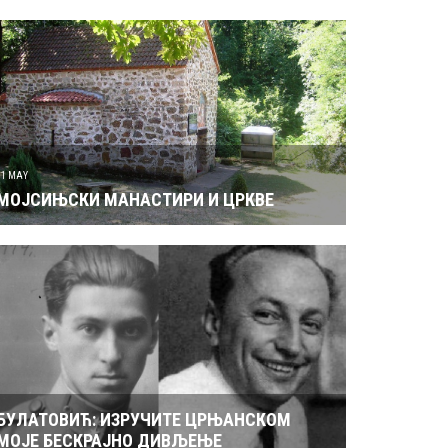
31 MAY
МОЈСИЊСКИ МАНАСТИРИ И ЦРКВЕ
БУЛАТОВИЋ: ИЗРУЧИТЕ ЦРЊАНСКОМ
МОЈЕ БЕСКРАЈНО ДИВЉЕЊЕ