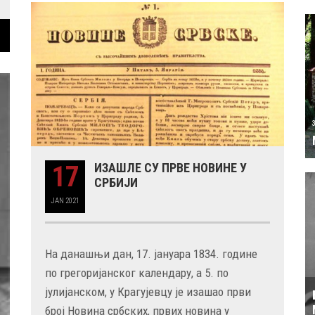
17
ИЗАШЛЕ СУ ПРВЕ НОВИНЕ У
СРБИЈИ
JAN
2021
На данашњи дан, 17. јануара 1834. године
по грегоријанског календару, а 5. по
јулијанском, у Крагујевцу је изашао први
број Новина србских, првих новина у