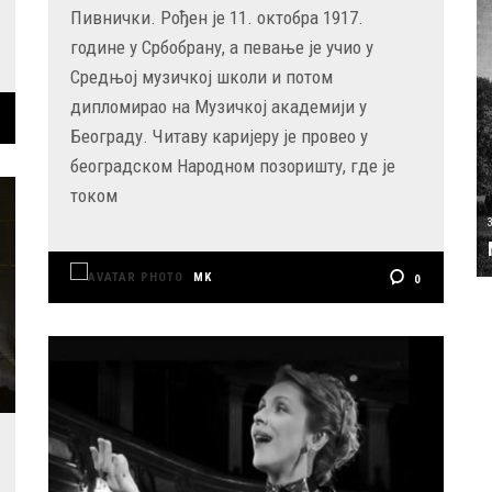
Пивнички. Рођен је 11. октобра 1917.
године у Србобрану, а певање је учио у
Средњој музичкој школи и потом
дипломирао на Музичкој академији у
Београду. Читаву каријеру је провео у
београдском Народном позоришту, где је
током
MK
0