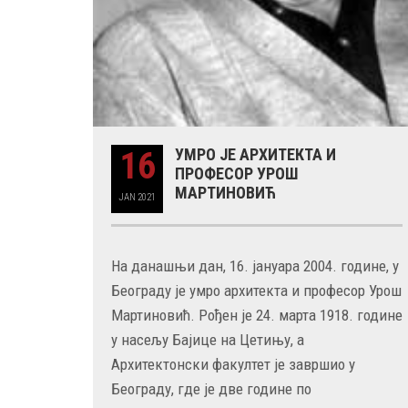
16
УМРО ЈЕ АРХИТЕКТА И
ПРОФЕСОР УРОШ
МАРТИНОВИЋ
JAN
2021
На данашњи дан, 16. јануара 2004. године, у
Београду је умро архитекта и професор Урош
Мартиновић. Рођен је 24. марта 1918. године
у насељу Бајице на Цетињу, а
Архитектонски факултет je завршио у
Београду, где је две године по