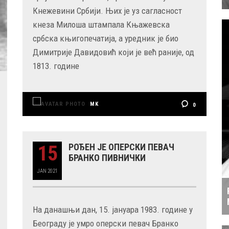
Кнежевини Србији. Њих је уз сагласност
кнеза Милоша штампала Књажевска
србска књигопечатија, а уредник је био
Димитрије Давидовић који је већ раније, од
1813. године
MK
0
15
РОЂЕН ЈЕ ОПЕРСКИ ПЕВАЧ
БРАНКО ПИВНИЧКИ
JAN
2021
На данашњи дан, 15. јануара 1983. године у
Београду је умро оперски певач Бранко