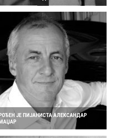
РОЂЕН ЈЕ ПИЈАНИСТА АЛЕКСАНДАР
МАЏАР