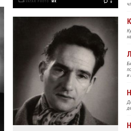
MK
0
ч
К
К
н
Б
п
и
До
д
Н