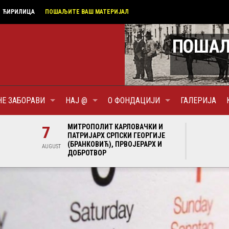
ЋИРИЛИЦА
ПОШАЉИТЕ ВАШ МАТЕРИЈАЛ
НЕ ЗАБОРАВИ
НАЈ @
О ФОНДАЦИЈИ
ГАЛЕРИЈА
И И
7
МИТРОПОЛИТ КАРЛОВАЧКИ И
7
МИ
ГИЈЕ
ПАТРИЈАРХ СРПСКИ ГЕОРГИЈЕ
ПА
Х И
(БРАНКОВИЋ), ПРВОЈЕРАРХ И
(Б
AUGUST
AUGUST
ДОБРОТВОР
ДО