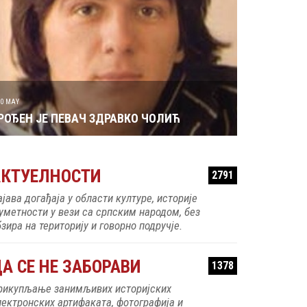
29 MAY
РОЂЕН ЈЕ 
30 MAY
РОЂЕН ЈЕ ПЕВАЧ ЗДРАВКО ЧОЛИЋ
АКТУЕЛНОСТИ
2791
ајава догађаја у области културе, историје
 уметности у вези са српским народом, без
зира на територију и говорно подручје.
А СЕ НЕ ЗАБОРАВИ
1378
рикупљање занимљивих историјских
лектронских артифаката, фотографија и