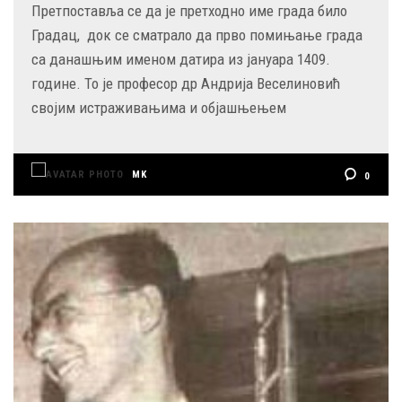
Претпоставља се да је претходно име града било
Градац, док се сматрало да прво помињање града
са данашњим именом датира из јануара 1409.
године. То је професор др Андрија Веселиновић
својим истраживањима и објашњењем
MK
0