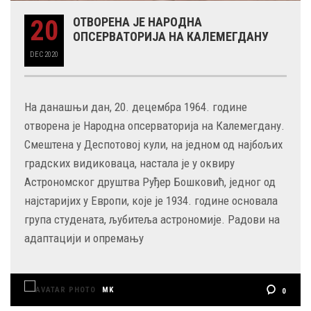
20
ОТВОРЕНА ЈЕ НАРОДНА
ОПСЕРВАТОРИЈА НА КАЛЕМЕГДАНУ
DEC
2020
На данашњи дан, 20. децембра 1964. године
отворена је Народна опсерваторија на Калемегдану.
Смештена у Деспотовој кули, на једном од најбољих
градских видиковаца, настала је у оквиру
Астрономског друштва Руђер Бошковић, једног од
најстаријих у Европи, које је 1934. године основала
група студената, љубитеља астрономије. Радови на
адаптацији и опремању
MK
0