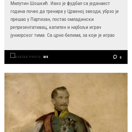
Милутин Шошкић. Иако је фудбал са једанаест
година почео да тренира у Црвеној звезди, убрзо је
прешао у Партизан, постао омладински
репрезентативац, капитен и најбољи играч
јуниорског тима. Са црно-белима, за које је играо
MK
0