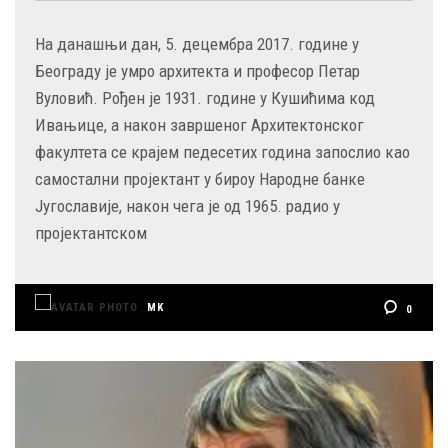
На данашњи дан, 5. децембра 2017. године у
Београду је умро архитекта и професор Петар
Вуловић. Рођен је 1931. године у Кушићима код
Ивањице, а након завршеног Архитектонског
факултета се крајем педесетих година запослио као
самостални пројектант у бироу Народне банке
Југославије, након чега је од 1965. радио у
пројектантском
MK
0