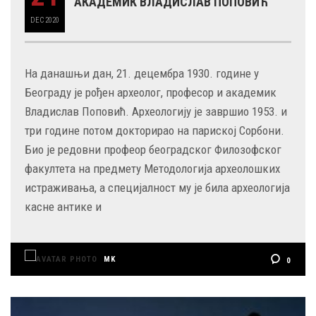
АКАДЕМИК ВЛАДИСЛАВ ПОПОВИЋ
DEC
2020
На данашњи дан, 21. децембра 1930. године у
Београду је рођен археолог, професор и академик
Владислав Поповић. Археологију је завршио 1953. и
три године потом докторирао на париској Сорбони.
Био је редовни профеор београдског Филозофског
факултета на предмету Методологија археолошких
истраживања, а специјалност му је била археологија
касне антике и
MK
0