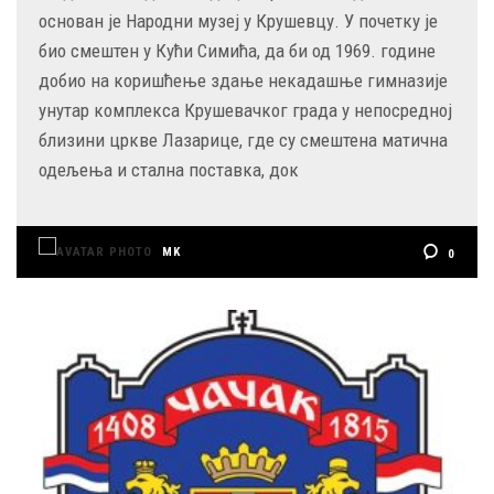
основан је Народни музеј у Крушевцу. У почетку је
био смештен у Кући Симића, да би од 1969. године
добио на коришћење здање некадашње гимназије
унутар комплекса Крушевачког града у непосредној
близини цркве Лазарице, где су смештена матична
одељења и стална поставка, док
MK
0