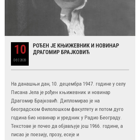
10
РОЂЕН ЈЕ КЊИЖЕВНИК И НОВИНАР
ДРАГОМИР БРАЈКОВИЋ
DEC
2020
На данашњи дан, 10. децембра 1947. године у селу
Писана Јела је рођен књижевник и новинар
Драгомир Брајковић. Дипломирао је на
београдском Филолошком факултету и потом дуго
година био новинар и уредник у Радио Београду.
Текстове је почео да објављује још 1966. године, а
писао је поезију, прозу, есеје и