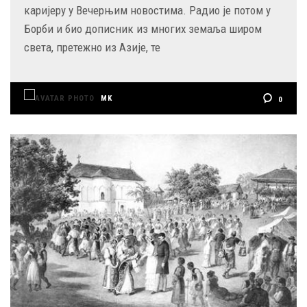
каријеру у Вечерњим новостима. Радио је потом у
Борби и био дописник из многих земаља широм
света, претежно из Азије, те
MK
0