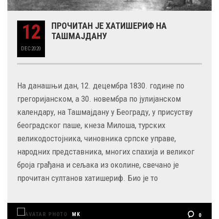
12
ПРОЧИТАН ЈЕ ХАТИШЕРИФ НА
ТАШМАЈДАНУ
DEC
2020
На данашњи дан, 12. децембра 1830. године по
грегоријанском, а 30. новембра по јулијанском
календару, на Ташмајдану у Београду, у присуству
београдског паше, кнеза Милоша, турских
великодостојника, чиновника српске управе,
народних представника, многих спахија и великог
броја грађана и сељака из околине, свечано је
прочитан султанов хатишериф. Био је то
MK
0