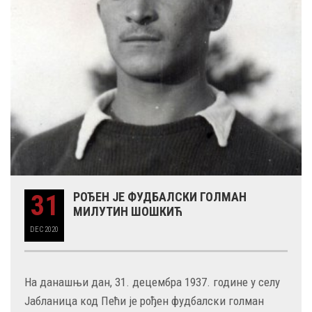
31
РОЂЕН ЈЕ ФУДБАЛСКИ ГОЛМАН
МИЛУТИН ШОШКИЋ
DEC
2020
На данашњи дан, 31. децембра 1937. године у селу
Јабланица код Пећи је рођен фудбалски голман