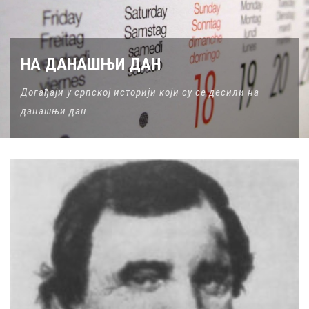
НА ДАНАШЊИ ДАН
Догађаји у српској историји који су се десили на
данашњи дан