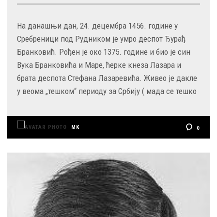
На данашњи дан, 24. децембра 1456. године у
Сребреници под Рудником је умро деспот Ђурађ
Бранковић. Рођен је око 1375. године и био је син
Вука Бранковића и Маре, ћерке кнеза Лазара и
брата деспота Стефана Лазаревића. Живео је дакле
у веома „тешком“ периоду за Србију ( мада се тешко
MK
0