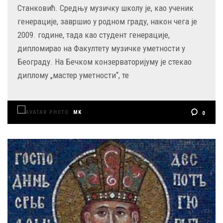
Станковић. Средњу музичку школу је, као ученик
генерације, завршио у родном граду, након чега је
2009. године, тада као студент генерације,
дипломирао на Факултету музичке уметности у
Београду. На Бечком конзерваторијуму је стекао
диплому „мастер уметности“, те
MK
0