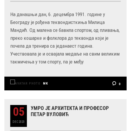
На данашњи дан, 6. децембра 1991. године у
Београду је рођена теквондисткиња Милица
Мандић. Од малена се бавила спортом, од пливања,
преко кошарке и фолклора до теквонда који је
почела да тренира са једанаест година.
Учествовала је и освајала медаље на свим великим
такмичења у том спорту, па је међу
MK
0
05
УМРО ЈЕ АРХИТЕКТА И ПРОФЕСОР
ПЕТАР ВУЛОВИЋ
DEC
2020