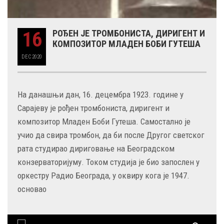
16
РОЂЕН ЈЕ ТРОМБОНИСТА, ДИРИГЕНТ И
КОМПОЗИТОР МЛАДЕН БОБИ ГУТЕША
DEC
2020
На данашњи дан, 16. децембра 1923. године у
Сарајеву је рођен тромбониста, диригент и
композитор Младен Боби Гутеша. Самостално је
учио да свира тромбон, да би после Другог светског
рата студирао дириговање на Београдском
конзерваторијуму. Током студија је био запослен у
оркестру Радио Београда, у оквиру кога је 1947.
основао