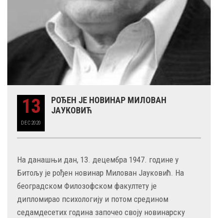
13
РОЂЕН ЈЕ НОВИНАР МИЛОВАН
ЈАУКОВИЋ
DEC
2020
На данашњи дан, 13. децембра 1947. године у
Битољу је рођен новинар Милован Јауковић. На
београдском Филозофском факултету је
дипломирао психологију и потом средином
седамдесетих година започео своју новинарску