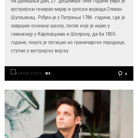
На данашњи дан, 27. децембра 1848.године умро је
аустријски генерал-мајор и српски војвода Стеван
Шупљикац. Рођен је у Петрињи 1786. године, где је
завршио основну школу, после које је ишао у
гимназију у Карловцима и Шопрону, да би 1805.
године, пошто је потицао из граничарске породице,
ступио у аустријску војску.
MK
0