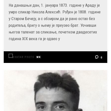
На данашњи дан, 1. јануара 1873. године у Араду је
умро сликар Никола Алексић. Рођен је 1808. године
у Старом Бечеју, а с обзиром да је рано остао без
родитеља, бригу о њему је преузео брат. Уочивши
његов таленат за сликање, почетком двадесетих
година XIX века га је одвео у
MK
0