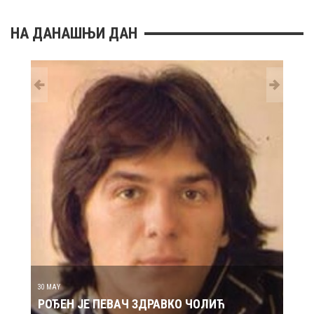
НА ДАНАШЊИ ДАН
29 MAY
РОЂ
30 MAY
РОЂЕН ЈЕ ПЕВАЧ ЗДРАВКО ЧОЛИЋ