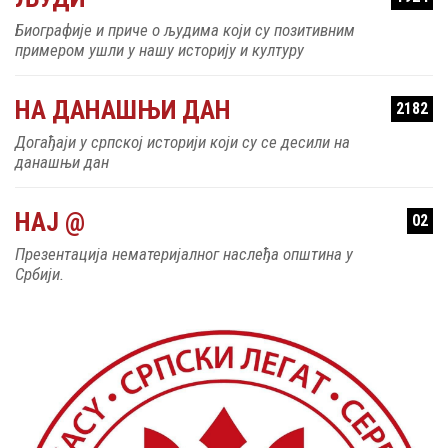
Биографије и приче о људима који су позитивним
примером ушли у нашу историју и културу
НА ДАНАШЊИ ДАН
2182
Догађаји у српској историји који су се десили на
данашњи дан
НАЈ @
02
Презентација нематеријалног наслеђа општина у
Србији.