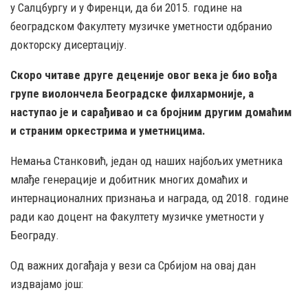
у Салцбургу и у Фиренци, да би 2015. године на
београдском Факултету музичке уметности одбранио
докторску дисертацију.
Скоро читаве друге деценије овог века је био вођа
групе виолончела Београдске филхармоније, а
наступао је и сарађивао и са бројним другим домаћим
и страним оркестрима и уметницима.
Немања Станковић, један од наших најбољих уметника
млађе генерације и добитник многих домаћих и
интернационалних признања и награда, од 2018. године
ради као доцент на Факултету музичке уметности у
Београду.
Од важних догађаја у вези са Србијом на овај дан
издвајамо још: