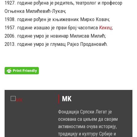
1927. године рођена је редитељ, театролог и професор
Огњенка Милићевић-Лукач;
1938. године рођен је књижевник Мирко Ковач;
1957. године изашао је први број часописа
Кекец
;
2006. године умро је новинар Милисав Милић;
2013. године умро је глумац Рајко Продановић.
MK
Фондација Српски Легат је
основана са циљем да својим
активностима очува историју,
традицију и културу Србије и