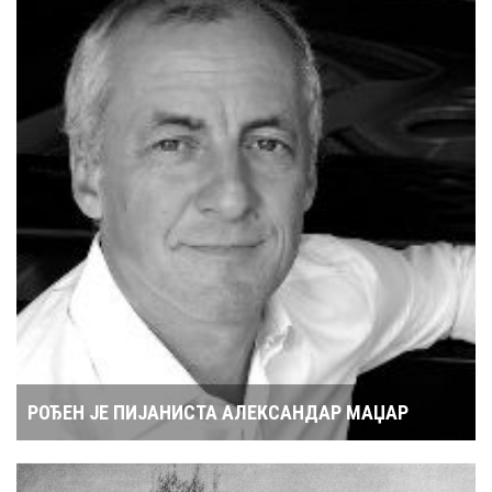
РОЂЕН ЈЕ ПИЈАНИСТА АЛЕКСАНДАР МАЏАР