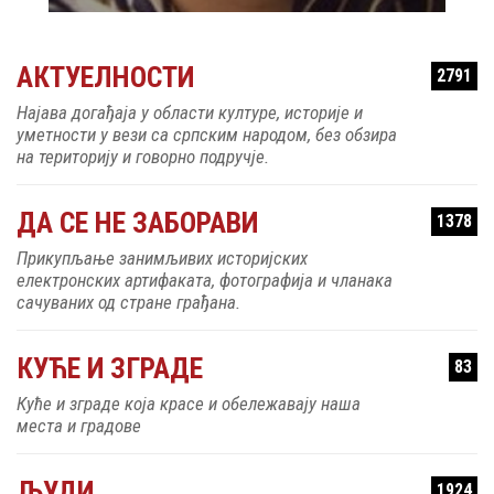
АКТУЕЛНОСТИ
2791
Најава догађаја у области културе, историје и
уметности у вези са српским народом, без обзира
на територију и говорно подручје.
ДА СЕ НЕ ЗАБОРАВИ
1378
Прикупљање занимљивих историјских
електронских артифаката, фотографија и чланака
сачуваних од стране грађана.
КУЋЕ И ЗГРАДЕ
83
Куће и зграде која красе и обележавају наша
места и градове
ЉУДИ
1924