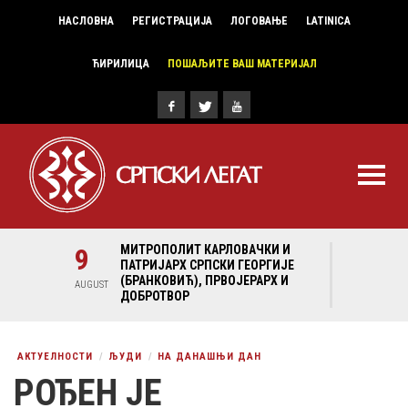
НАСЛОВНА
РЕГИСТРАЦИЈА
ЛОГОВАЊЕ
LATINICA
ЋИРИЛИЦА
ПОШАЉИТЕ ВАШ МАТЕРИЈАЛ
И И
9
МИТРОПОЛИТ КАРЛОВАЧКИ И
9
МИ
ГИЈЕ
ПАТРИЈАРХ СРПСКИ ГЕОРГИЈЕ
ПА
Х И
(БРАНКОВИЋ), ПРВОЈЕРАРХ И
(Б
AUGUST
AUGUST
ДОБРОТВОР
ДО
АКТУЕЛНОСТИ
ЉУДИ
НА ДАНАШЊИ ДАН
РОЂЕН ЈЕ