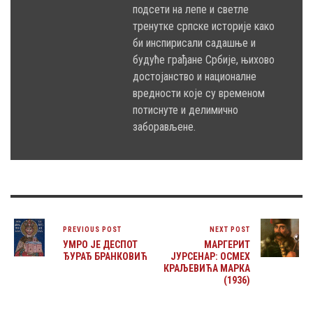
подсети на лепе и светле
тренутке српске историје како
би инспирисали садашње и
будуће грађане Србије, њихово
достојанство и националне
вредности које су временом
потиснуте и делимично
заборављене.
PREVIOUS POST
NEXT POST
УМРО ЈЕ ДЕСПОТ
МАРГЕРИТ
ЂУРАЂ БРАНКОВИЋ
ЈУРСЕНАР: ОСМЕХ
КРАЉЕВИЋА МАРКА
(1936)