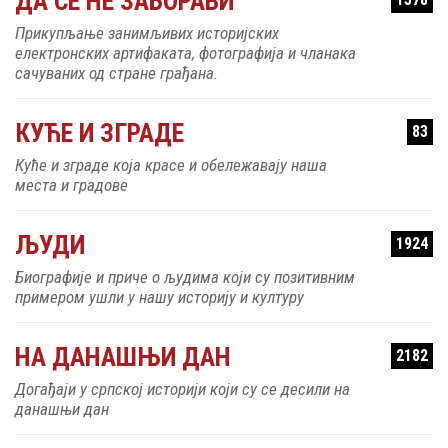
ДА СЕ НЕ ЗАБОРАВИ
Прикупљање занимљивих историјских
електронских артифаката, фотографија и чланака
сачуваних од стране грађана.
КУЋЕ И ЗГРАДЕ
83
Куће и зграде која красе и обележавају наша
места и градове
ЉУДИ
1924
Биографије и приче о људима који су позитивним
примером ушли у нашу историју и културу
НА ДАНАШЊИ ДАН
2182
Догађаји у српској историји који су се десили на
данашњи дан