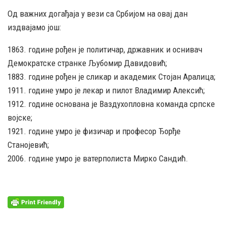
Од важних догађаја у вези са Србијом на овај дан
издвајамо још:
1863. године рођен је политичар, државник и оснивач
Демократске странке Љубомир Давидовић;
1883. године рођен је сликар и академик Стојан Аралица;
1911. године умро је лекар и пилот Владимир Алексић;
1912. године основана је Ваздухопловна команда српске
војске;
1921. године умро је физичар и професор Ђорђе
Станојевић;
2006. године умро је ватерполиста Мирко Сандић.