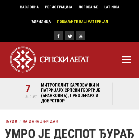
НАСЛОВНА
РЕГИСТРАЦИЈА
ЛОГОВАЊЕ
LATINICA
ЋИРИЛИЦА
ПОШАЉИТЕ ВАШ МАТЕРИЈАЛ
И И
7
МИТРОПОЛИТ КАРЛОВАЧКИ И
7
МИ
ГИЈЕ
ПАТРИЈАРХ СРПСКИ ГЕОРГИЈЕ
ПА
Х И
(БРАНКОВИЋ), ПРВОЈЕРАРХ И
(Б
AUGUST
AUGUST
ДОБРОТВОР
ДО
ЉУДИ
НА ДАНАШЊИ ДАН
УМРО ЈЕ ДЕСПОТ ЂУРАЂ