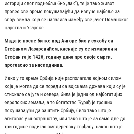
историји овог поднебља био „лак“), те је тако живот
провео све време покушавајући да извуче најбоље за
своју земљу која се налазила између све јачег Османског
царства и Угарске.
Мада је после битке код Ангоре био у сукобу са
Стефаном Лазаревићем, касније су се измирили и
Стефан га је 1426, годину дана пре своје смрти,
прогласио за наследника.
Иако у то време Србија није располагала војном силом
која је могла да се пореди са војскама држава који су је
стискале са југа и севера, била је једна од најбогатијих
европских земаља, а то богатство Ђурађ је трошио
покушавајући да заштити Србију, било тако што је
агитовао у иностранству, или тако што је за само две до
три године подигао смедеревску тврђаву, након што је