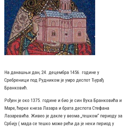
На данашњи дан, 24. децембра 1456. године у
Сребреници под Рудником је умро деспот Ђурађ
Бранковић.
Рођен је око 1375. године и био је син Вука Бранковића и
Маре, ћерке кнеза Лазара и брата деспота Стефана
Лазаревића. Живео је дакле у веома „тешком“ периоду за
Србију ( мада се тешко може рећи да је неки период у