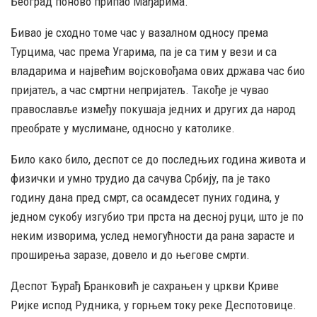
Београд поново припао Мађарима.
Бивао је сходно томе час у вазалном односу према
Турцима, час према Угарима, па је са тим у вези и са
владарима и највећим војсковођама ових држава час био
пријатељ, а час смртни непријатељ. Такође је чувао
православље између покушаја једних и других да народ
преобрате у муслимане, односно у католике.
Било како било, деспот се до последњих година живота и
физички и умно трудио да сачува Србију, па је тако
годину дана пред смрт, са осамдесет пуних година, у
једном сукобу изгубио три прста на десној руци, што је по
неким изворима, услед немогућности да рана зарасте и
проширења заразе, довело и до његове смрти.
Деспот Ђурађ Бранковић је сахрањен у цркви Криве
Ријке испод Рудника, у горњем току реке Деспотовице.