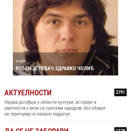
29 MAY
РОЂ
30 MAY
РОЂЕН ЈЕ ПЕВАЧ ЗДРАВКО ЧОЛИЋ
АКТУЕЛНОСТИ
2791
Најава догађаја у области културе, историје и
уметности у вези са српским народом, без обзира
на територију и говорно подручје.
1378