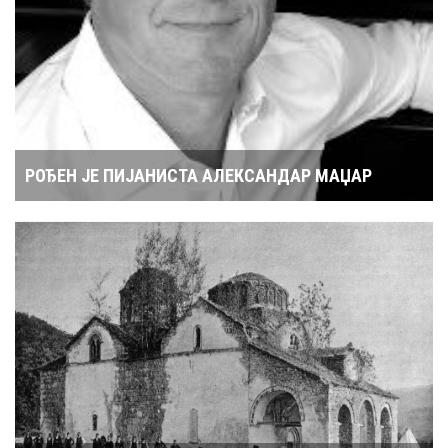
РОЂЕН ЈЕ ПИЈАНИСТА АЛЕКСАНДАР МАЏАР