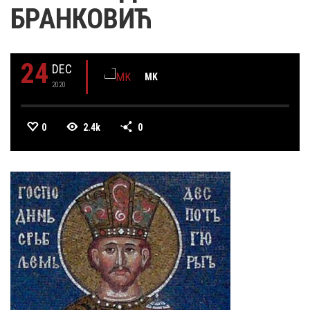
БРАНКОВИЋ
24
DEC
MK
2020
0
2.4k
0