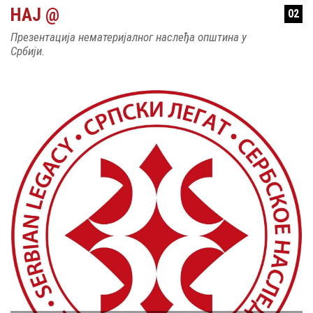
НАЈ @
02
Презентација нематеријалног наслеђа општина у
Србији.