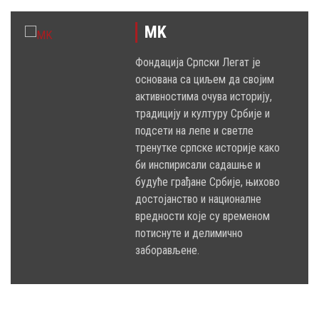
MK
Фондација Српски Легат је
основана са циљем да својим
активностима очува историју,
традицију и културу Србије и
подсети на лепе и светле
тренутке српске историје како
би инспирисали садашње и
будуће грађане Србије, њихово
достојанство и националне
вредности које су временом
потиснуте и делимично
заборављене.