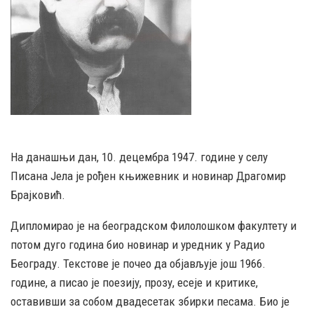
На данашњи дан, 10. децембра 1947. године у селу
Писана Јела је рођен књижевник и новинар Драгомир
Брајковић.
Дипломирао је на београдском Филолошком факултету и
потом дуго година био новинар и уредник у Радио
Београду. Текстове је почео да објављује још 1966.
године, а писао је поезију, прозу, есеје и критике,
оставивши за собом двадесетак збирки песама. Био је