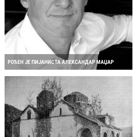
РОЂЕН ЈЕ ПИЈАНИСТА АЛЕКСАНДАР МАЏАР