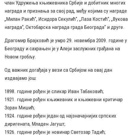
члан Удружења књижевника Србије и добитник многих
награда и признања за свој рад, међу којима су награде
„Милан Ракић“, Исидора Секулић“, „Лаза Костић“, „Вукова
награда“, Октобарска награда града Београда“ и друге.
Драгомир Брајковић је умро 29. новембра 2009. године у
Београду и сахрањен је у Алеји заслужних грађана на
Новом гробљу.
Од важних догађаја у вези са Србијом на овај дан
издвајамо још:
1898. године рођен је сликар Иван Табаковић;
1921. године рођен књижевник и књижевни критичар
Зоран Мишић;
1924. године рођен један од најзначајнијих српских
диригената, Младен Јагушт;
1926. године рођен је новинар Светозар Тадић;