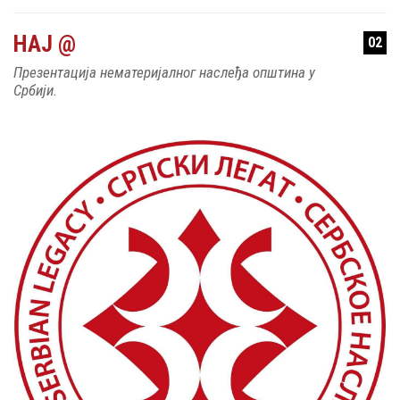
НАЈ @
02
Презентација нематеријалног наслеђа општина у
Србији.