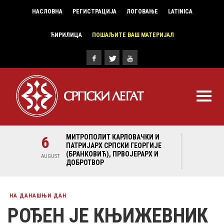
НАСЛОВНА
РЕГИСТРАЦИЈА
ЛОГОВАЊЕ
LATINICA
ЋИРИЛИЦА
ПОШАЉИТЕ ВАШ МАТЕРИЈАЛ
И И
6
МИТРОПОЛИТ КАРЛОВАЧКИ И
6
МИ
ГИЈЕ
ПАТРИЈАРХ СРПСКИ ГЕОРГИЈЕ
ПА
Х И
(БРАНКОВИЋ), ПРВОЈЕРАРХ И
(Б
AUGUST
AUGUST
ДОБРОТВОР
ДО
НА ДАНАШЊИ ДАН
РОЂЕН ЈЕ КЊИЖЕВНИК