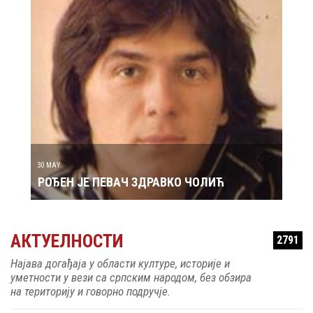
29 MAY
РОЂ
30 MAY
РОЂЕН ЈЕ ПЕВАЧ ЗДРАВКО ЧОЛИЋ
АКТУЕЛНОСТИ
2791
Најава догађаја у области културе, историје и
уметности у вези са српским народом, без обзира
на територију и говорно подручје.