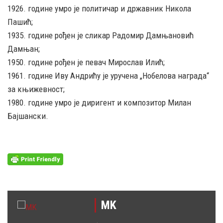
1926. године умро је политичар и државник Никола
Пашић;
1935. године рођен је сликар Радомир Дамњановић
Дамњан;
1950. године рођен је певач Мирослав Илић;
1961. године Иву Андрићу је уручена „Нобелова награда“
за књижевност;
1980. године умро је диригент и композитор Милан
Бајшански.
MK