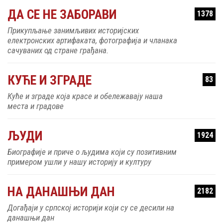
ДА СЕ НЕ ЗАБОРАВИ
1378
Прикупљање занимљивих историјских
електронских артифаката, фотографија и чланака
сачуваних од стране грађана.
КУЋЕ И ЗГРАДЕ
83
Куће и зграде која красе и обележавају наша
места и градове
ЉУДИ
1924
Биографије и приче о људима који су позитивним
примером ушли у нашу историју и културу
НА ДАНАШЊИ ДАН
2182
Догађаји у српској историји који су се десили на
данашњи дан