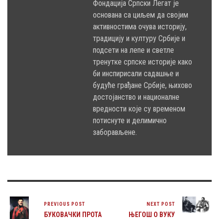
Фондација Српски Легат је
основана са циљем да својим
активностима очува историју,
традицију и културу Србије и
подсети на лепе и светле
тренутке српске историје како
би инспирисали садашње и
будуће грађане Србије, њихово
достојанство и националне
вредности које су временом
потиснуте и делимично
заборављене.
PREVIOUS POST
NEXT POST
БУКОВАЧКИ ПРОТА
ЊЕГОШ О ВУКУ