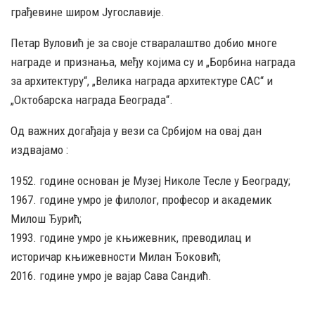
грађевине широм Југославије.
Петар Вуловић је за своје стваралаштво добио многе
награде и признања, међу којима су и „Борбина награда
за архитектуру“, „Велика награда архитектуре САС“ и
„Октобарска награда Београда“.
Од важних догађаја у вези са Србијом на овај дан
издвајамо :
1952. године основан је Музеј Николе Тесле у Београду;
1967. године умро је филолог, професор и академик
Милош Ђурић;
1993. године умро је књижевник, преводилац и
историчар књижевности Милан Ђоковић;
2016. године умро је вајар Сава Сандић.