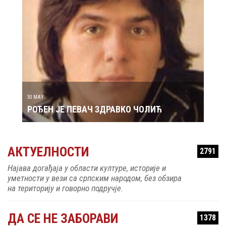
29 MAY
РОЂ
30 MAY
РОЂЕН ЈЕ ПЕВАЧ ЗДРАВКО ЧОЛИЋ
АКТУЕЛНОСТИ
2791
Најава догађаја у области културе, историје и
уметности у вези са српским народом, без обзира
на територију и говорно подручје.
ДА СЕ НЕ ЗАБОРАВИ
1378