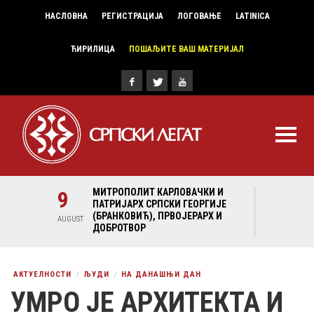
НАСЛОВНА
РЕГИСТРАЦИЈА
ЛОГОВАЊЕ
LATINICA
ЋИРИЛИЦА
ПОШАЉИТЕ ВАШ МАТЕРИЈАЛ
И И
9
МИТРОПОЛИТ КАРЛОВАЧКИ И
9
МИ
ГИЈЕ
ПАТРИЈАРХ СРПСКИ ГЕОРГИЈЕ
ПА
Х И
(БРАНКОВИЋ), ПРВОЈЕРАРХ И
(Б
AUGUST
AUGUST
ДОБРОТВОР
ДО
АКТУЕЛНОСТИ
ЉУДИ
НА ДАНАШЊИ ДАН
УМРО ЈЕ АРХИТЕКТА И