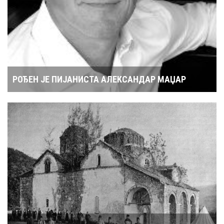
РОЂЕН ЈЕ ПИЈАНИСТА АЛЕКСАНДАР МАЏАР