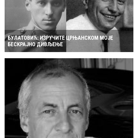
БУЛАТОВИЋ: ИЗРУЧИТЕ ЦРЊАНСКОМ МОЈЕ
БЕСКРАЈНО ДИВЉЕЊЕ