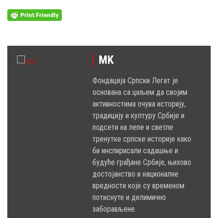
MK
Фондација Српски Легат је
основана са циљем да својим
активностима очува историју,
традицију и културу Србије и
подсети на лепе и светле
тренутке српске историје како
би инспирисали садашње и
будуће грађане Србије, њихово
достојанство и националне
вредности које су временом
потиснуте и делимично
заборављене.