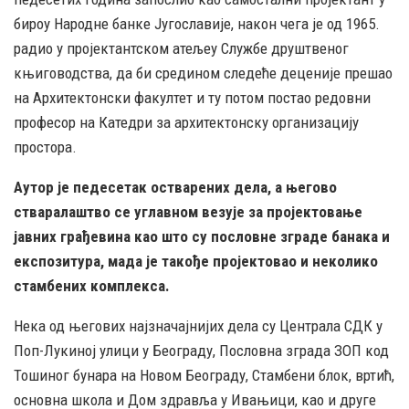
бироу Народне банке Југославије, након чега је од 1965.
радио у пројектантском атељеу Службе друштвеног
књиговодства, да би средином следеће деценије прешао
на Архитектонски факултет и ту потом постао редовни
професор на Катедри за архитектонску организацију
простора.
Аутор је педесетак остварених дела, а његово
стваралаштво се углавном везује за пројектовање
јавних грађевина као што су пословне зграде банака и
експозитура, мада је такође пројектовао и неколико
стамбених комплекса.
Нека од његових најзначајнијих дела су Централа СДК у
Поп-Лукиној улици у Београду, Пословна зграда ЗОП код
Тошиног бунара на Новом Београду, Стамбени блок, вртић,
основна школа и Дом здравља у Ивањици, као и друге