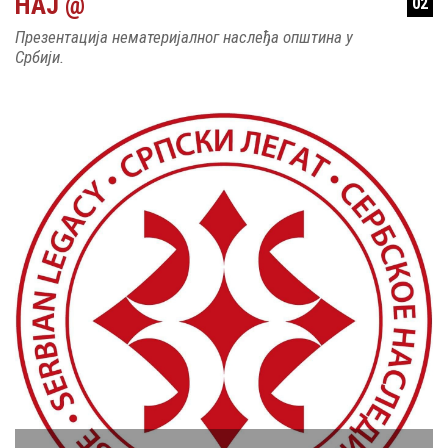
НАЈ @
02
Презентација нематеријалног наслеђа општина у
Србији.