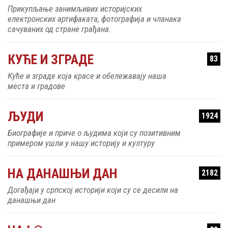
Прикупљање занимљивих историјских
електронских артифаката, фотографија и чланака
сачуваних од стране грађана.
КУЋЕ И ЗГРАДЕ
83
Куће и зграде која красе и обележавају наша
места и градове
ЉУДИ
1924
Биографије и приче о људима који су позитивним
примером ушли у нашу историју и културу
НА ДАНАШЊИ ДАН
2182
Догађаји у српској историји који су се десили на
данашњи дан