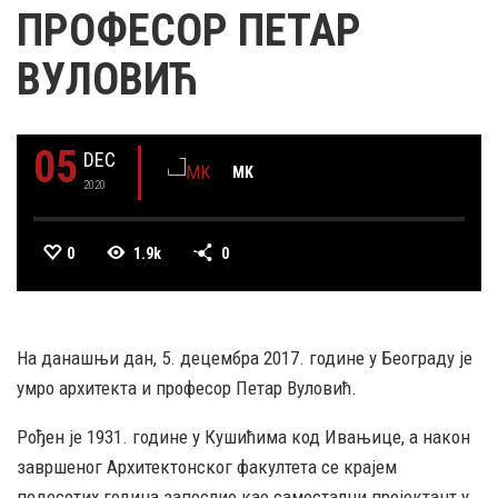
ПРОФЕСОР ПЕТАР
ВУЛОВИЋ
05
DEC
MK
2020
0
1.9k
0
На данашњи дан, 5. децембра 2017. године у Београду је
умро архитекта и професор Петар Вуловић.
Рођен је 1931. године у Кушићима код Ивањице, а након
завршеног Архитектонског факултета се крајем
педесетих година запослио као самостални пројектант у