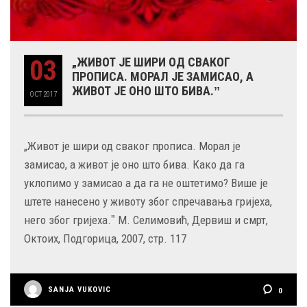
03
„ЖИВОТ ЈЕ ШИРИ ОД СВАКОГ
ПРОПИСА. МОРАЛ ЈЕ ЗАМИСАО, А
ЖИВОТ ЈЕ ОНО ШТО БИВА.ˮ
OCT
2017
„Живот је шири од сваког прописа. Морал је
замисао, а живот је оно што бива. Како да га
уклопимо у замисао а да га не оштетимо? Више је
штете нанесено у животу због спречавања гријеха,
него због гријеха.ˮ М. Селимовић, Дервиш и смрт,
Октоих, Подгорица, 2007, стр. 117
SANJA VUKOVIC
0