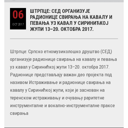
06
ШТРПЦЕ: СЕД ОРГАНИЗУЈЕ
РАДИОНИЦЕ СВИРАЊА НА КАВАЛУ И
ПЕВАЊА УЗ КАВАЛ У СИРИНИЋКОЈ
OCT
2017
ЖУПИ 13–20. ОКТОБРА 2017.
Штрпце: Српско етномузиколошко друштво (СЕД)
организује радионице свирања на кавалу и певања
уз кавал у Сиринићкој жупи 13–20. октобра 2017.
Радионице представљају важан део пројекта под
називом Истраживање и радионице свирања на
кавалу у Сиринићкој жупи, који је заснован на
теренском истраживању и очувању раритетне
инструменталне и вокално-инструменталне праксе
свирања