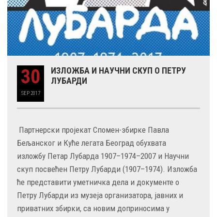
30
ИЗЛОЖБА И НАУЧНИ СКУП О ПЕТРУ
ЛУБАРДИ
SEP
2017
Партнерски пројекат Спомен-збирке Павла
Бељанског и Куће легата Београд обухвата
изложбу Петар Лубарда 1907–1974–2007 и Научни
скуп посвећен Петру Лубарди (1907–1974). Изложба
ће представити уметничка дела и документе о
Петру Лубарди из музеја организатора, јавних и
приватних збирки, са новим доприносима у