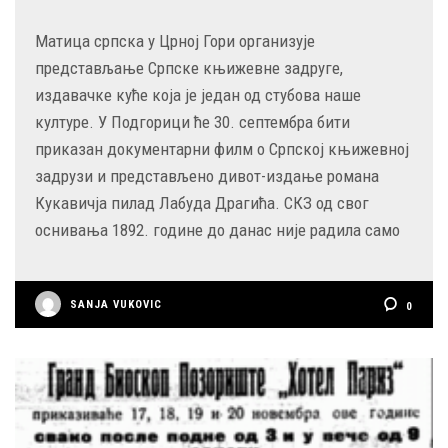
Матица српска у Црној Гори организује
представљање Српске књижевне задруге,
издавачке куће која је један од стубова наше
културе. У Подгорици ће 30. септембра бити
приказан документарни филм о Српској књижевној
задрузи и представљено дивот-издање романа
Кукавичја пилад Лабуда Драгића. СКЗ од свог
оснивања 1892. године до данас није радила само
SANJA VUKOVIC
0