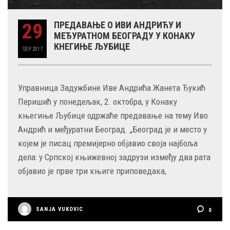
29
ПРЕДАВАЊЕ О ИВИ АНДРИЋУ И
МЕЂУРАТНОМ БЕОГРАДУ У КОНАКУ
КНЕГИЊЕ ЉУБИЦЕ
SEP
2017
Управница Задужбине Иве Андрића Жанета Ђукић
Перишић у понедељак, 2. октобра, у Конаку
књегиње Љубице одржаће предавање на тему Иво
Андрић и међуратни Београд. „Београд је и место у
којем је писац премијерно објавио своја најбоља
дела: у Српској књижевној задрузи између два рата
објавио је прве три књиге приповедака,
SANJA VUKOVIC
0