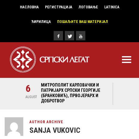
НАСЛОВНА
РЕГИСТРАЦИЈА
ЛОГОВАЊЕ
LATINICA
ЋИРИЛИЦА
ПОШАЉИТЕ ВАШ МАТЕРИЈАЛ
И И
6
МИТРОПОЛИТ КАРЛОВАЧКИ И
6
МИ
ГИЈЕ
ПАТРИЈАРХ СРПСКИ ГЕОРГИЈЕ
ПА
Х И
(БРАНКОВИЋ), ПРВОЈЕРАРХ И
(Б
AUGUST
AUGUST
ДОБРОТВОР
ДО
AUTHOR ARCHIVE
SANJA VUKOVIC