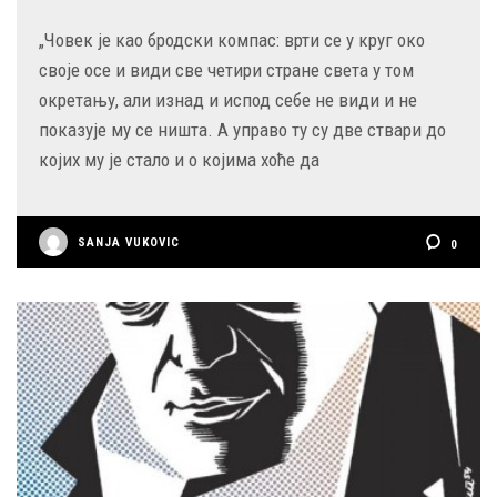
„Човек је као бродски компас: врти се у круг око
своје осе и види све четири стране света у том
окретању, али изнад и испод себе не види и не
показује му се ништа. А управо ту су две ствари до
којих му је стало и о којима хоће да
SANJA VUKOVIC
0