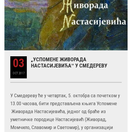
03
„УСПОМЕНЕ ЖИВОРАДА
НАСТАСИЈЕВИЋАˮ У СМЕДЕРЕВУ
OCT
2017
У Смедереву ће у четвртак, 5. октобра са почетком у
13.00 часова, бити представљена књига Успомене
Живорада Настасијевића, једног од браће из
уметничке породице Настасијевић (Живорад,
Момчило, Славомир и Светомир), у организацији