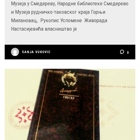
Музеја у Смедереву, Народне библиотеке Смедерево
и Музеја рудничко-таковског краја Горњи
Милановац,. Рукопис Успомене Живорада
Настасијевића власништво je
SANJA VUKOVIC
0