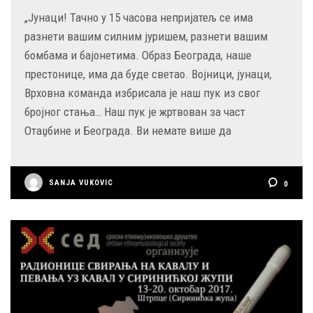
„Јунаци! Тачно у 15 часова непријатељ се има
разнети вашим силним јуришем, разнети вашим
бомбама и бајонетима. Образ Београда, наше
престонице, има да буде светао. Војници, јунаци,
Врховна команда избрисала је наш пук из свог
бројног стања… Наш пук је жртвован за част
Отаџбине и Београда. Ви немате више да
SANJA VUKOVIC
0