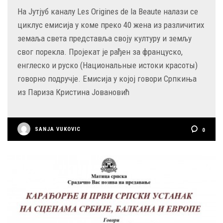
На Јутјуб каналу Les Origines de la Beaute налази се
циклус емисија у коме преко 40 жена из различитих
земаља света представља своју културу и земљу
свог порекла. Пројекат је рађен за француско,
енглеско и руско (Национальные истоки красоты)
говорно подручје. Емисија у којој говори Српкиња
из Париза Кристина Јовановић
SANJA VUKOVIC
0