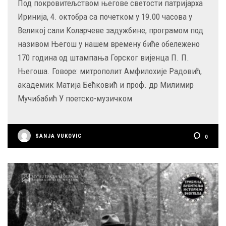
Под покровитељством његове светости патријарха
Иринија, 4. октобра са почетком у 19.00 часова у
Великој сали Коларчеве задужбине, програмом под
називом Његош у нашем времену биће обележено
170 година од штампања Горског вијенца П. П.
Његоша. Говоре: митрополит Амфилохије Радовић,
академик Матија Бећковић и проф. др Милимир
Мучибабић У поетско-музичком
SANJA VUKOVIC
0