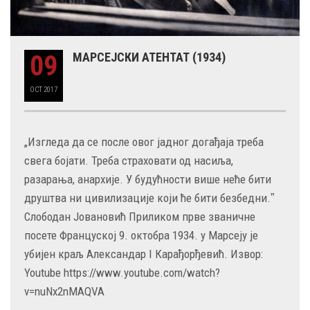
09
МАРСЕЈСКИ АТЕНТАТ (1934)
OCT
2017
„Изгледа да се после овог јадног догађаја треба
свега бојати. Треба страховати од насиља,
разарања, анархије. У будућности више неће бити
друштва ни цивилизације који ће бити безбедни.ˮ
Слободан Јовановић Приликом прве званичне
посете Француској 9. октобра 1934. у Марсеју је
убијен краљ Александар I Карађорђевић. Извор:
Youtube https://www.youtube.com/watch?
v=nuNx2nMAQVA