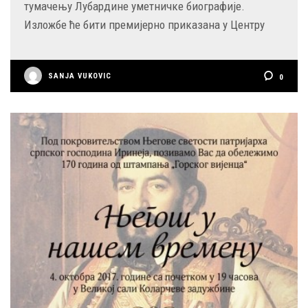
тумачењу Лубардине уметничке биографије.
Изложбе ће бити премијерно приказана у Центру
SANJA VUKOVIC
0