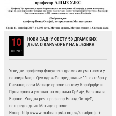
10
НОВИ САД: У СВЕТУ 50 ДРАМСКИХ
ДЕЛА О КАРАЂОРЂУ НА 6 ЈЕЗИКА
OCT
2017
Угледни професор Факултета драмских уметности у
пензији Алојз Ујес одржаће предавање 11. октобра у
Свечаној сали Матице српске на тему Карађорђе и
Први српски устанак на сценама Србије, Балкана и
Европе. Уводна реч: професор Ненад Остојић,
потпредседник Матице српске.
Извор: http://www.maticasrpska.org.rs/karadjordje-i-