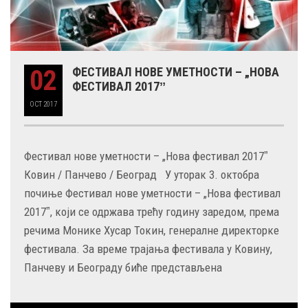
02
ФЕСТИВАЛ НОВЕ УМЕТНОСТИ – „НОВА
ФЕСТИВАЛ 2017ˮ
OCT
2017
Фестивал нове уметности – „Нова фестивал 2017ˮ
Ковин / Панчево / Београд У уторак 3. октобра
почиње Фестивал нове уметности – „Нова фестивал
2017ˮ, који се одржава трећу годину заредом, према
речима Монике Хусар Токин, генералне директорке
фестивала. За време трајања фестивала у Ковину,
Панчеву и Београду биће представљена