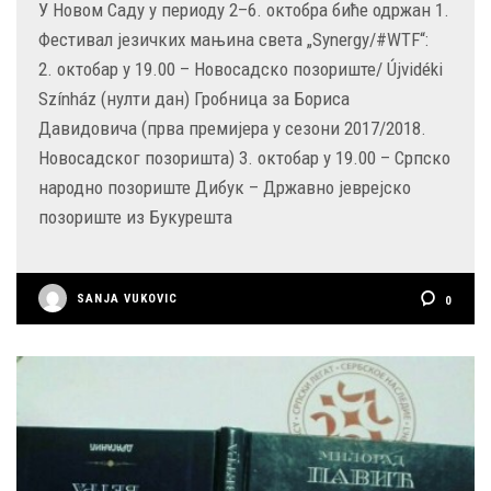
У Новом Саду у периоду 2–6. октобра биће одржан 1.
Фестивал језичких мањина света „Synergy/#WTF“:
2. октобар у 19.00 – Новосадско позориште/ Újvidéki
Színház (нулти дан) Гробница за Бориса
Давидовича (прва премијера у сезони 2017/2018.
Новосадског позоришта) 3. октобар у 19.00 – Српско
народно позориште Дибук – Државно јеврејско
позориште из Букурешта
SANJA VUKOVIC
0