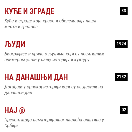
КУЋЕ И ЗГРАДЕ
83
Куће и зграде која красе и обележавају наша
места и градове
ЉУДИ
1924
Биографије и приче о људима који су позитивним
примером ушли у нашу историју и културу
НА ДАНАШЊИ ДАН
2182
Догађаји у српској историји који су се десили на
данашњи дан
НАЈ @
02
Презентација нематеријалног наслеђа општина у
Србији.