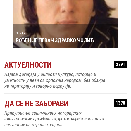
29 MAY
РОЂ
30 MAY
РОЂЕН ЈЕ ПЕВАЧ ЗДРАВКО ЧОЛИЋ
АКТУЕЛНОСТИ
2791
Најава догађаја у области културе, историје и
уметности у вези са српским народом, без обзира
на територију и говорно подручје.
ДА СЕ НЕ ЗАБОРАВИ
1378
Прикупљање занимљивих историјских
електронских артифаката, фотографија и чланака
сачуваних од стране грађана.