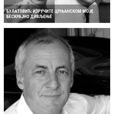
БУЛАТОВИЋ: ИЗРУЧИТЕ ЦРЊАНСКОМ МОЈЕ
БЕСКРАЈНО ДИВЉЕЊЕ