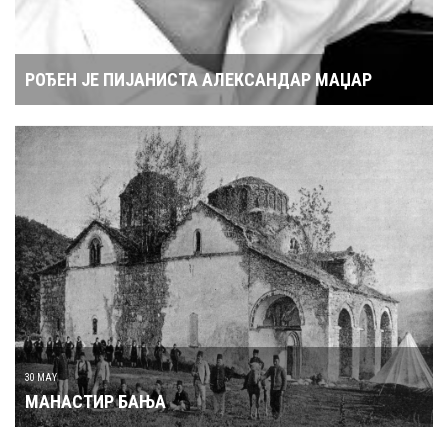
РОЂЕН ЈЕ ПИЈАНИСТА АЛЕКСАНДАР МАЏАР
30 MAY
МАНАСТИР БАЊА