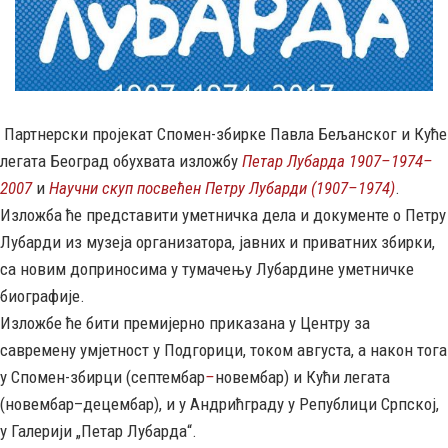
Партнерски пројекат Спомен-збирке Павла Бељанског и Куће
легата Београд обухвата изложбу
Петар Лубарда 1907–1974
–
2007
и
Научни скуп посвећен Петру Лубарди (1907–1974)
.
Изложба ће представити уметничка дела и документе о Петру
Лубарди из музеја организатора, јавних и приватних збирки,
са новим доприносима у тумачењу Лубардине уметничке
биографије.
Изложбе ће бити премијерно приказана у Центру за
савремену умјетност у Подгорици, током августа, а након тога
у Спомен-збирци (септембар
–
новембар) и Кући легата
(новембар–децембар), и у Андрићграду у Републици Српској,
у Галерији „Петар Лубарда“.