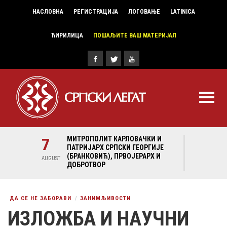
НАСЛОВНА
РЕГИСТРАЦИЈА
ЛОГОВАЊЕ
LATINICA
ЋИРИЛИЦА
ПОШАЉИТЕ ВАШ МАТЕРИЈАЛ
И И
7
МИТРОПОЛИТ КАРЛОВАЧКИ И
7
МИ
ГИЈЕ
ПАТРИЈАРХ СРПСКИ ГЕОРГИЈЕ
ПА
Х И
(БРАНКОВИЋ), ПРВОЈЕРАРХ И
(Б
AUGUST
AUGUST
ДОБРОТВОР
ДО
ДА СЕ НЕ ЗАБОРАВИ
ЗАНИМЉИВОСТИ
ИЗЛОЖБА И НАУЧНИ