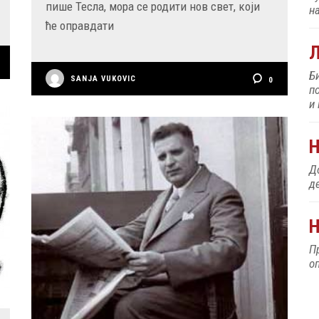
пише Тесла, мора се родити нов свет, који
н
ће оправдати
Б
SANJA VUKOVIC
0
п
и
До
д
Н
П
о