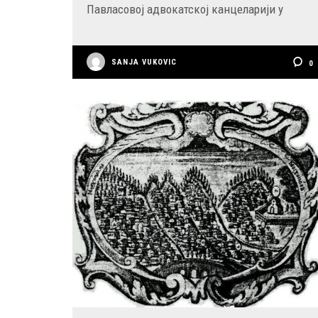
Павласовој адвокатској канцеларији у
SANJA VUKOVIC
0