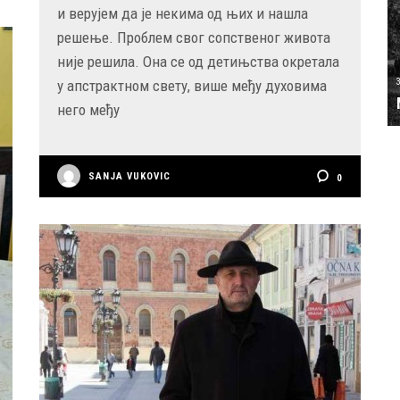
и верујем да је некима од њих и нашла
решење. Проблем свог сопственог живота
није решила. Она се од детињства окретала
у апстрактном свету, више међу духовима
него међу
SANJA VUKOVIC
0