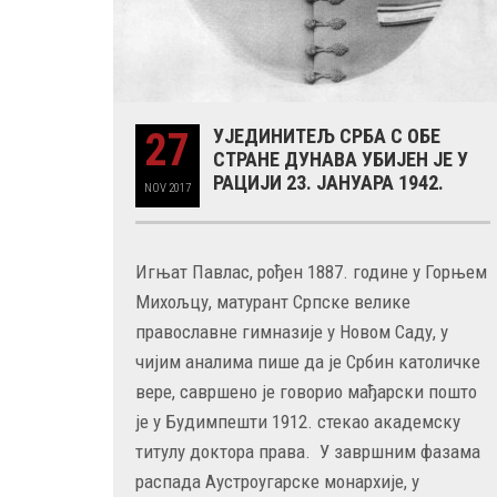
27
УЈЕДИНИТЕЉ СРБА С ОБЕ
СТРАНЕ ДУНАВА УБИЈЕН ЈЕ У
РАЦИЈИ 23. ЈАНУАРА 1942.
NOV
2017
Игњат Павлас, рођен 1887. године у Горњем
Михољцу, матурант Српске велике
православне гимназије у Новом Саду, у
чијим аналима пише да је Србин католичке
вере, савршено је говорио мађарски пошто
је у Будимпешти 1912. стекао академску
титулу доктора права. У завршним фазама
распада Аустроугарске монархије, у