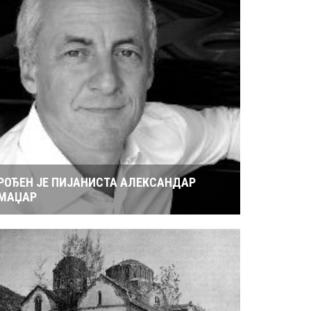
РОЂЕН ЈЕ ПИЈАНИСТА АЛЕКСАНДАР
МАЏАР