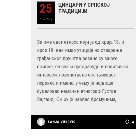
25
ЦИНЦАРИ У СРПСКОЈ
ТРАДИЦИЈИ
NOV
2017
За име овог етноса који је од краја 18. и
кроз 19. век имао утицаја на стварање
грађанског друштва везане су многе
енигме, па чак и предрасуде и политички
интереси, првенствено око њиховог
порекла и имена, у чему је највише
суделовао немачки етнограф Густав
Вајганд. Он их је назвао Аромунима,
SANJA VUKOVIC
0