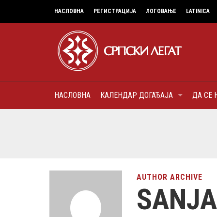
НАСЛОВНА
РЕГИСТРАЦИЈА
ЛОГОВАЊЕ
LATINICA
НАСЛОВНА
КАЛЕНДАР ДОГАЂАЈА
ДА СЕ 
7
МИТРОПОЛИТ КАРЛОВАЧК
ПАТРИЈАРХ СРПСКИ ГЕОР
(БРАНКОВИЋ), ПРВОЈЕРАР
AUGUST
ДОБРОТВОР
AUTHOR ARCHIVE
SANJA