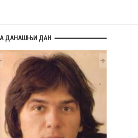
А ДАНАШЊИ ДАН
29 MAY
РОЂЕН ЈЕ 