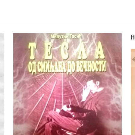
Н
А ТАТИЋ