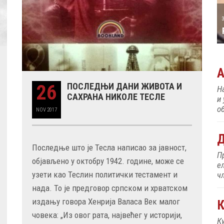
31 MAY
РОЂЕН ЈЕ ПИЈАНИСТА АЛЕКСАНДАР
МАЏАР
26
ПОСЛЕДЊИ ДАНИ ЖИВОТА И
Н
САХРАНА НИКОЛЕ ТЕСЛЕ
и
об
NOV
2017
Д
Последње што је Тесла написао за јавност,
П
објављено у октобру 1942. године, може се
е
узети као Теслин политички тестамент и
ч
нада. То је предговор српском и хрватском
издању говора Хенрија Валаса Век малог
К
човека: „Из овог рата, највећег у историји,
К