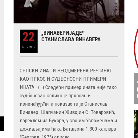
22
„ВИНАВЕРИЈАДЕˮ
СТАНИСЛАВА ВИНАВЕРА
NOV
2017
СРПСКИ ИНАТ И НЕОДМЕРЕНА РЕЧ ИНАТ
КАО ПРКОС И СУДБОНОСНИ ПРИМЕРИ
ИНАТА (…) Следећи пример ината није тако
судбоносан колико је пркосан и
изненађујући, а показао га је Станислав
Винавер. Шапчанин Живојин С. Товаровић,
пореклом из Букора, у својим Успоменама и
доживљајима ђака Батаљона 1.300 каплара
(Београд, 1975) описао