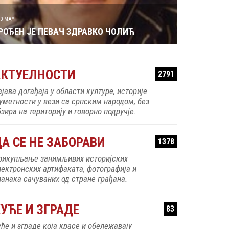
30 MAY
РОЂЕН ЈЕ ПЕВАЧ ЗДРАВКО ЧОЛИЋ
АКТУЕЛНОСТИ
2791
ајава догађаја у области културе, историје
 уметности у вези са српским народом, без
зира на територију и говорно подручје.
А СЕ НЕ ЗАБОРАВИ
1378
рикупљање занимљивих историјских
лектронских артифаката, фотографија и
ланака сачуваних од стране грађана.
УЋЕ И ЗГРАДЕ
83
уће и зграде која красе и обележавају