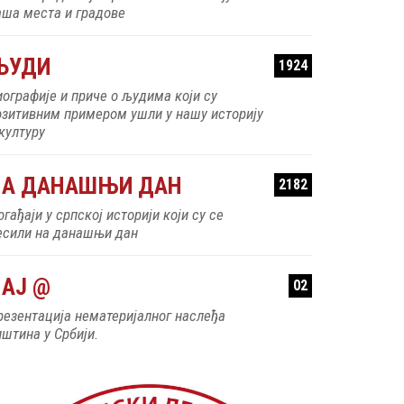
аша места и градове
ЉУДИ
1924
иографије и приче о људима који су
озитивним примером ушли у нашу историју
 културу
НА ДАНАШЊИ ДАН
2182
гађаји у српској историји који су се
есили на данашњи дан
АЈ @
02
резентација нематеријалног наслеђа
пштина у Србији.