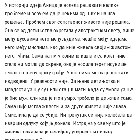
У историји идеја Аница је волела решавати велике
проблеме и верујем да је некима од њих и нашла
решење. Проблем свог сопственог живота није решила.
Она се од детињства окретала у апстрактном свету, више
међу духовима него међу људима, чешће међу идејама
него међу мислима, као да није живела својим животом
него туђим. Сама на путу којим је ишла и са којег није
хтела ни могла да скрене, она је носила терет исувише
тежак за њену крхку грађу. У сновима могла је опстати
издвојена. У реалности није. За њена детињства и
младости уз њу су били отац и мати, када су умрли уз њу
је био муж, али кад је и он умро, требало је да живи сама.
Сама није могла живети, а за друге живети није знала.
Смислила је да се убије. Ни тренутак се није колебала да
изврши одлуку коју је донела. Истрајна у свему што је
чинила, показала је невиђену упорност и силину
самоуништења.ˮ