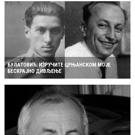
БУЛАТОВИЋ: ИЗРУЧИТЕ ЦРЊАНСКОМ МОЈЕ
БЕСКРАЈНО ДИВЉЕЊЕ