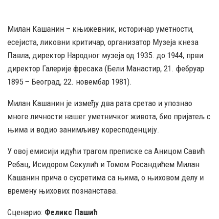
Милан Кашанин – књижевник, историчар уметности,
есејиста, ликовни критичар, организатор Музеја кнеза
Павла, директор Народног музеја од 1935. до 1944, први
директор Галерије фресака (Бели Манастир, 21. фебруар
1895 – Београд, 22. новембар 1981).
Милан Кашанин је између два рата сретао и упознао
многе личности нашег уметничког живота, био пријатељ с
њима и водио занимљиву коресподенцију.
У овој емисији идући трагом преписке са Аницом Савић
Ребац, Исидором Секулић и Томом Росандићем Милан
Кашанин прича о сусретима са њима, о њиховом делу и
времену њихових познанстава.
Сценарио:
Феликс Пашић