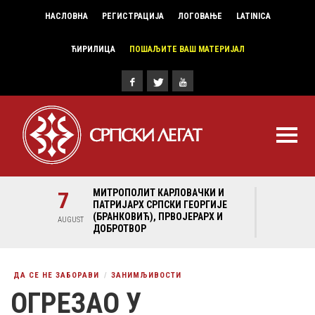
НАСЛОВНА
РЕГИСТРАЦИЈА
ЛОГОВАЊЕ
LATINICA
ЋИРИЛИЦА
ПОШАЉИТЕ ВАШ МАТЕРИЈАЛ
И И
7
МИТРОПОЛИТ КАРЛОВАЧКИ И
7
МИ
ГИЈЕ
ПАТРИЈАРХ СРПСКИ ГЕОРГИЈЕ
ПА
Х И
(БРАНКОВИЋ), ПРВОЈЕРАРХ И
(Б
AUGUST
AUGUST
ДОБРОТВОР
ДО
ДА СЕ НЕ ЗАБОРАВИ
ЗАНИМЉИВОСТИ
ОГРЕЗАО У