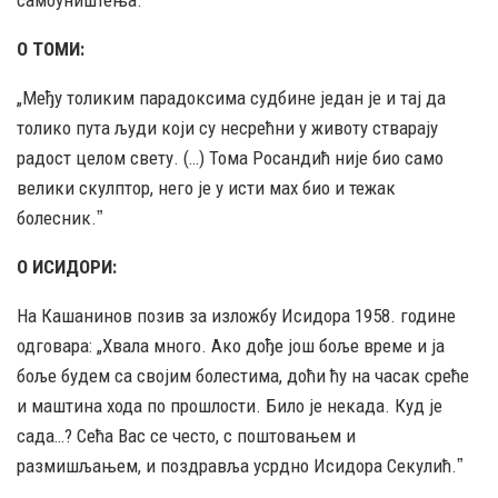
О ТОМИ:
„Међу толиким парадоксима судбине један је и тај да
толико пута људи који су несрећни у животу стварају
радост целом свету. (…) Тома Росандић није био само
велики скулптор, него је у исти мах био и тежак
болесник.ˮ
О ИСИДОРИ:
На Кашанинов позив за изложбу Исидора 1958. године
одговара: „Хвала много. Ако дође још боље време и ја
боље будем са својим болестима, доћи ћу на часак среће
и маштина хода по прошлости. Било је некада. Куд је
сада…? Сећа Вас се често, с поштовањем и
размишљањем, и поздравља усрдно Исидора Секулић.ˮ