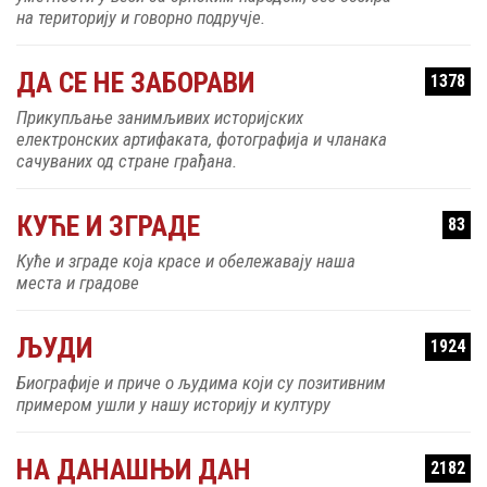
на територију и говорно подручје.
ДА СЕ НЕ ЗАБОРАВИ
1378
Прикупљање занимљивих историјских
електронских артифаката, фотографија и чланака
сачуваних од стране грађана.
КУЋЕ И ЗГРАДЕ
83
Куће и зграде која красе и обележавају наша
места и градове
ЉУДИ
1924
Биографије и приче о људима који су позитивним
примером ушли у нашу историју и културу
НА ДАНАШЊИ ДАН
2182