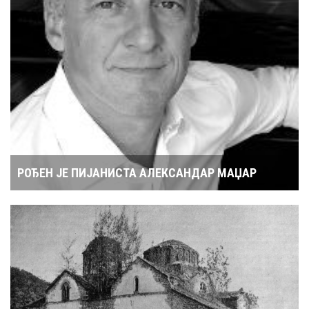
РОЂЕН ЈЕ ПИЈАНИСТА АЛЕКСАНДАР МАЏАР