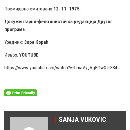
Премијерно емитовано
12.
11.
1975
.
Документарно-фељтонистичка редакција Другог
програма
Уредник:
Зора Кораћ
Извор:
YOUTUBE
https://www.youtube.com/watch?v=hmaVy_VgBOw&t=884s
SANJA VUKOVIC