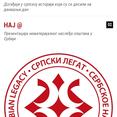
Догађаји у српској историји који су се десили на
данашњи дан
НАЈ @
02
Презентација нематеријалног наслеђа општина у
Србији.