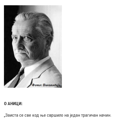
О АНИЦИ:
„Заиста се све код ње свршило на један трагичан начин.