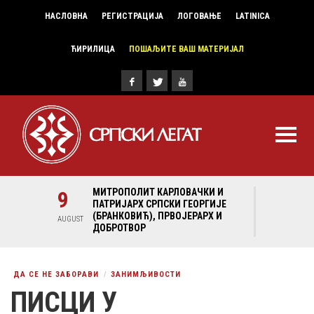
НАСЛОВНА
РЕГИСТРАЦИЈА
ЛОГОВАЊЕ
LATINICA
ЋИРИЛИЦА
ПОШАЉИТЕ ВАШ МАТЕРИЈАЛ
И И
9
МИТРОПОЛИТ КАРЛОВАЧКИ И
9
МИ
ГИЈЕ
ПАТРИЈАРХ СРПСКИ ГЕОРГИЈЕ
ПА
Х И
(БРАНКОВИЋ), ПРВОЈЕРАРХ И
(Б
AUGUST
AUGUST
ДОБРОТВОР
ДО
ДА СЕ НЕ ЗАБОРАВИ
ЗАНИМЉИВОСТИ
ПИСЦИ У