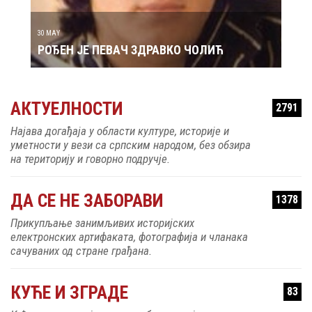
30 MAY
РОЂЕН ЈЕ ПЕВАЧ ЗДРАВКО ЧОЛИЋ
АКТУЕЛНОСТИ
2791
Најава догађаја у области културе, историје и
уметности у вези са српским народом, без обзира
на територију и говорно подручје.
ДА СЕ НЕ ЗАБОРАВИ
1378
Прикупљање занимљивих историјских
електронских артифаката, фотографија и чланака
сачуваних од стране грађана.
КУЋЕ И ЗГРАДЕ
83