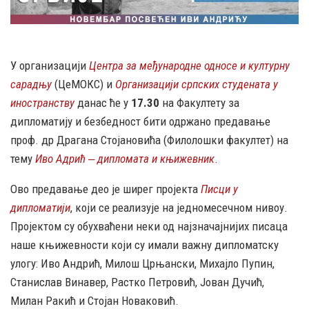
У организацији
Центра за међународне односе и културну
сарадњу
(ЦеМОКС) и
Организацији српских студената у
иностранству
данас ће у
17.30
на Факултету за
дипломатију и безбедност бити одржано предавање
проф. др Драгана Стојановића (Филолошки факултет) на
тему
Иво Адрић ‒ дипломата и књижевник
.
Ово предавање део је ширег пројекта
Писци у
дипломатији
, који се реализује на једномесечном нивоу.
Пројектом су обухваћени неки од најзначајнијих писаца
наше књижевности који су имали важну дипломатску
улогу: Иво Андрић, Милош Црњански, Михајло Пупин,
Станислав Винавер, Растко Петровић, Јован Дучић,
Милан Ракић и Стојан Новаковић.