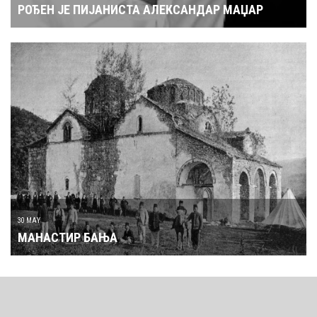
РОЂЕН ЈЕ ПИЈАНИСТА АЛЕКСАНДАР МАЏАР
30 MAY
МАНАСТИР БАЊА