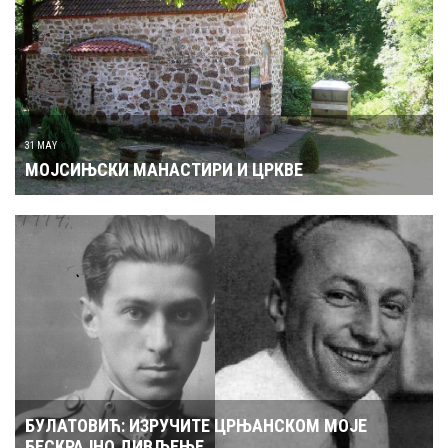
31 MAY
МОЈСИЊСКИ МАНАСТИРИ И ЦРКВЕ
БУЛАТОВИЋ: ИЗРУЧИТЕ ЦРЊАНСКОМ МОЈЕ
БЕСКРАЈНО ДИВЉЕЊЕ