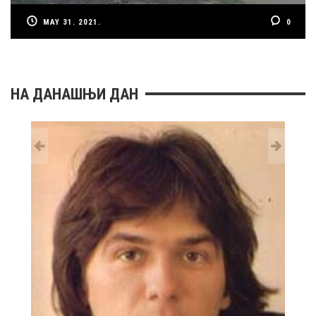
MAY 31. 2021.
0
НА ДАНАШЊИ ДАН
29 MAY
РОЂ