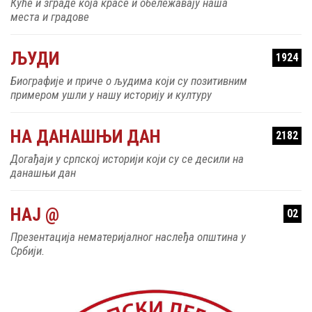
Куће и зграде која красе и обележавају наша
места и градове
ЉУДИ
1924
Биографије и приче о људима који су позитивним
примером ушли у нашу историју и културу
НА ДАНАШЊИ ДАН
2182
Догађаји у српској историји који су се десили на
данашњи дан
НАЈ @
02
Презентација нематеријалног наслеђа општина у
Србији.