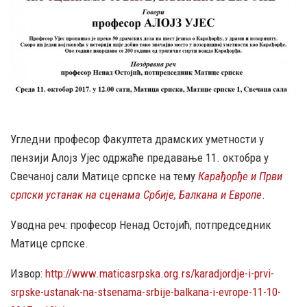
Угледни професор Факултета драмских уметности у
пензији Алојз Ујес одржаће предавање 11. октобра у
Свечаној сали Матице српске на тему
Карађорђе и Први
српски устанак на сценама Србије, Балкана и Европе
.
Уводна реч: професор Ненад Остојић, потпредседник
Матице српске.
Извор:
http://www.maticasrpska.org.rs/karadjordje-i-prvi-
srpske-ustanak-na-stsenama-srbije-balkana-i-evrope-11-10-