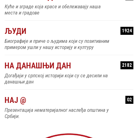
Куће и зграде која красе и обележавају наша
места и градове
ЉУДИ
1924
Биографије и приче о људима који су позитивним
примером ушли у нашу историју и културу
НА ДАНАШЊИ ДАН
2182
Догађаји у српској историји који су се десили на
данашњи дан
НАЈ @
02
Презентација нематеријалног наслеђа општина у
Србији.