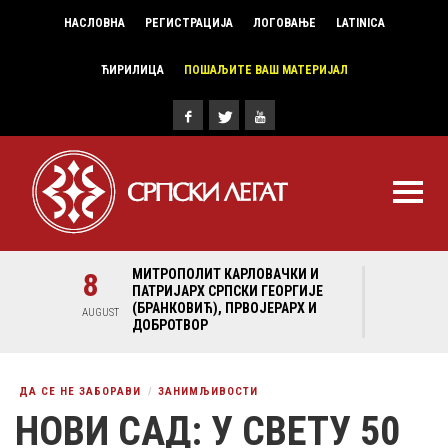
НАСЛОВНА
РЕГИСТРАЦИЈА
ЛОГОВАЊЕ
LATINICA
ЋИРИЛИЦА
ПОШАЉИТЕ ВАШ МАТЕРИЈАЛ
И И
8
МИТРОПОЛИТ КАРЛОВАЧКИ И
8
МИ
ГИЈЕ
ПАТРИЈАРХ СРПСКИ ГЕОРГИЈЕ
ПА
Х И
(БРАНКОВИЋ), ПРВОЈЕРАРХ И
(Б
AUGUST
AUGUST
ДОБРОТВОР
ДО
ДА СЕ НЕ ЗАБОРАВИ
ЗАНИМЉИВОСТИ
НОВИ САД: У СВЕТУ 50