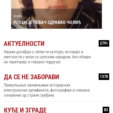
РОЂ
30 MAY
РОЂЕН ЈЕ ПЕВАЧ ЗДРАВКО ЧОЛИЋ
АКТУЕЛНОСТИ
2791
Најава догађаја у области културе, историје и
уметности у вези са српским народом, без обзира
на територију и говорно подручје.
ДА СЕ НЕ ЗАБОРАВИ
1378
Прикупљање занимљивих историјских
електронских артифаката, фотографија и чланака
сачуваних од стране грађана.
КУЋЕ И ЗГРАДЕ
83