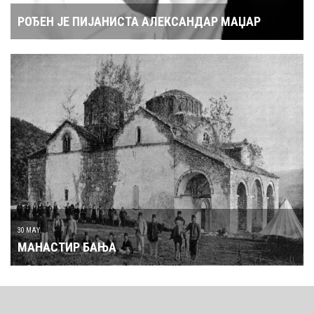
РОЂЕН ЈЕ ПИЈАНИСТА АЛЕКСАНДАР МАЏАР
30 MAY
МАНАСТИР БАЊА