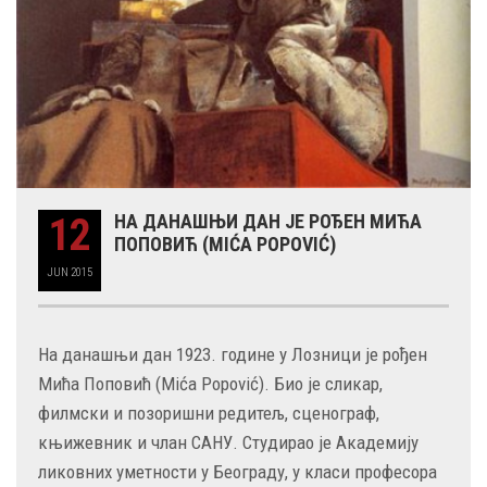
12
НА ДАНАШЊИ ДАН ЈЕ РОЂЕН МИЋА
ПОПОВИЋ (MIĆA POPOVIĆ)
JUN
2015
На данашњи дан 1923. године у Лозници је рођен
Мића Поповић (Mića Popović). Био је сликар,
филмски и позоришни редитељ, сценограф,
књижевник и члан САНУ. Студирао је Академију
ликовних уметности у Београду, у класи професора