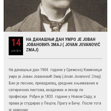
14
НА ДАНАШЊИ ДАН УМРО ЈЕ ЈОВАН
ЈОВАНОВИЋ ЗМАЈ ( JOVAN JOVANOVIĆ
ZMAJ)
JUN
2015
На данашњи дан 1904. године у Сремској Каменици
умро је Јован Јовановић Змај (Jovan Jovanović Zmaj).
Био је песник, преводилац, уредник књижевних и
сатиричних листова, академик и лекар по
професији. Рођен је 1833. године у Новом Саду, а
права је студирао у Пешти, Прагу и Бечу. После тога
је завршио