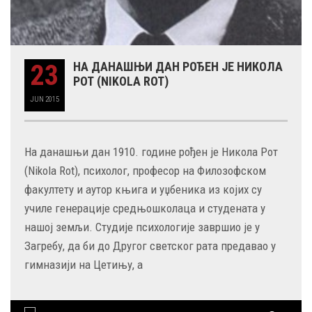
23
НА ДАНАШЊИ ДАН РОЂЕН ЈЕ НИКОЛА
РОТ (NIKOLA ROT)
JUN
2015
На данашњи дан 1910. године рођен је Никола Рот
(Nikola Rot), психолог, професор на Филозофском
факултету и аутор књига и уџбеника из којих су
училе генерације средњошколаца и студената у
нашој земљи. Студије психологије завршио је у
Загребу, да би до Другог светског рата предавао у
гимназији на Цетињу, а