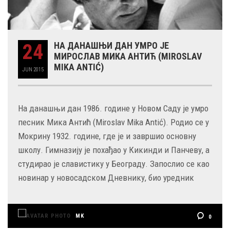
24
НА ДАНАШЊИ ДАН УМРО ЈЕ
МИРОСЛАВ МИКА АНТИЋ (MIROSLAV
MIKA ANTIĆ)
JUN
2015
На данашњи дан 1986. године у Новом Саду је умро
песник Мика Антић (Miroslav Mika Antić). Родио се у
Мокрину 1932. године, где је и завршио основну
школу. Гимназију је похађао у Кикинди и Панчеву, а
студирао је славистику у Београду. Запослио се као
новинар у новосадском Дневнику, био уредник
MK
0