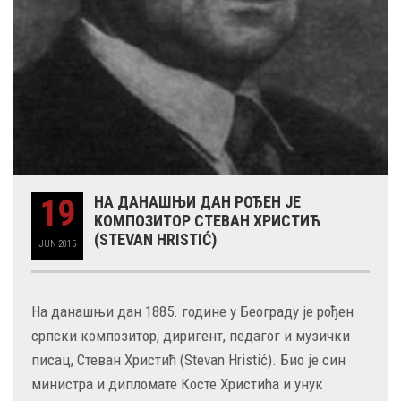
19
НА ДАНАШЊИ ДАН РОЂЕН ЈЕ
КОМПОЗИТОР СТЕВАН ХРИСТИЋ
(STEVAN HRISTIĆ)
JUN
2015
На данашњи дан 1885. године у Београду је рођен
српски композитор, диригент, педагог и музички
писац, Стеван Христић (Stevan Hristić). Био је син
министра и дипломате Косте Христића и унук