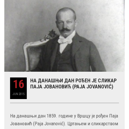
16
НА ДАНАШЊИ ДАН РОЂЕН ЈЕ СЛИКАР
ПАЈА ЈОВАНОВИЋ (PAJA JOVANOVIĆ)
JUN
2015
На данашњи дан 1859. године у Вршцу је рођен Паја
Јовановић (Paja Jovanović). Цртањем и сликарством