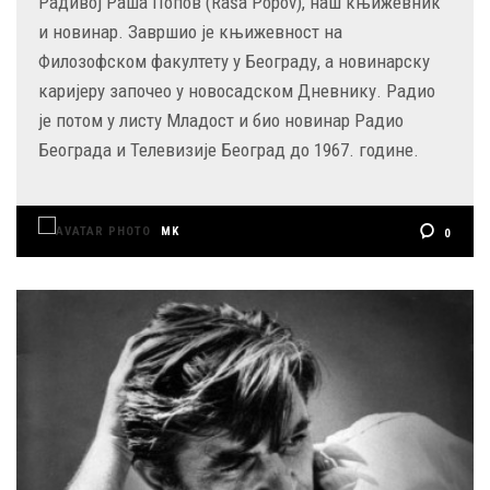
Радивој Раша Попов (Raša Popov), наш књижевник
и новинар. Завршио је књижевност на
Филозофском факултету у Београду, а новинарску
каријеру започео у новосадском Дневнику. Радио
је потом у листу Младост и био новинар Радио
Београда и Телевизије Београд до 1967. године.
MK
0