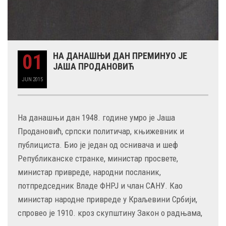
01
НА ДАНАШЊИ ДАН ПРЕМИНУО ЈЕ
ЈАША ПРОДАНОВИЋ
JUN
2015
На данашњи дан 1948. године умро је Јаша
Продановић, српски политичар, књижевник и
публициста. Био је један од оснивача и шеф
Републиканске странке, министар просвете,
министар привреде, народни посланик,
потпредседник Владе ФНРЈ и члан САНУ. Као
министар народне привреде у Краљевини Србији,
спровео је 1910. кроз скупштину Закон о радњама,