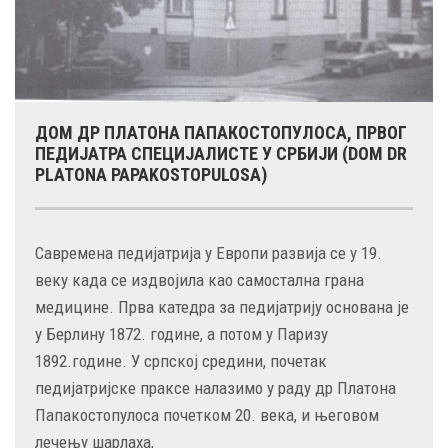
ДОМ ДР ПЛАТОНА ПАПАКОСТОПУЛОСА, ПРВОГ
ПЕДИЈАТРА СПЕЦИЈАЛИСТЕ У СРБИЈИ (DOM DR
PLATONA PAPAKOSTOPULOSA)
Савремена педијатрија у Европи развија се у 19.
веку када се издвојила као самостална грана
медицине. Прва катедра за педијатрију основана је
у Берлину 1872. године, а потом у Паризу
1892.године. У српској средини, почетак
педијатријске праксе налазимо у раду др Платона
Папакостопулоса почетком 20. века, и његовом
лечењу шарлаха,