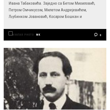
Ивана Табаковића. Заједно са Бетом Михиловић,
Петром Омчикусом, Милетом Андрејевићем,
Љубинком Јовановић, Косаром Бошкан и
MK
0