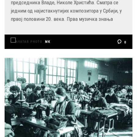
председника Владе, Николе Христића. Сматра се
једним од најистакнутијих композитора у Србији, у
првој половини 20. века. Прва музичка знања
MK
0