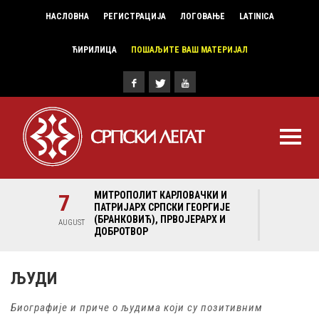
НАСЛОВНА
РЕГИСТРАЦИЈА
ЛОГОВАЊЕ
LATINICA
ЋИРИЛИЦА
ПОШАЉИТЕ ВАШ МАТЕРИЈАЛ
И И
7
МИТРОПОЛИТ КАРЛОВАЧКИ И
7
МИ
ГИЈЕ
ПАТРИЈАРХ СРПСКИ ГЕОРГИЈЕ
ПА
Х И
(БРАНКОВИЋ), ПРВОЈЕРАРХ И
(Б
AUGUST
AUGUST
ДОБРОТВОР
ДО
ЉУДИ
Биографије и приче о људима који су позитивним