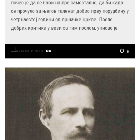
почео је да се бави најпре самостално, да би када
се прочуло за његов таленат добио прву поруџбину у
четрнаестој години од вршачке цркве. После
добрих критика у вези са тим послом, уписао је
MK
0