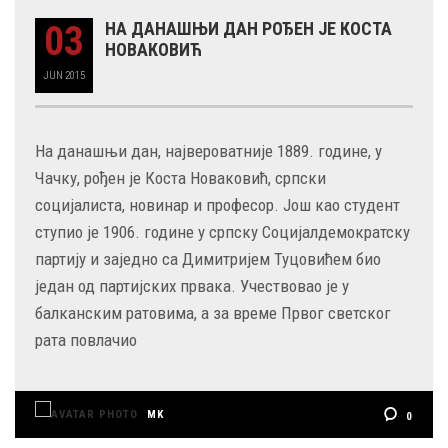
03
НА ДАНАШЊИ ДАН РОЂЕН ЈЕ КОСТА
НОВАКОВИЋ
JUN
2015
На данашњи дан, највероватније 1889. године, у
Чачку, рођен je Коста Новаковић, српски
социјалиста, новинар и професор. Још као студент
ступио је 1906. године у српску Социјалдемократску
партију и заједно са Димитријем Туцовићем био
један од партијских првака. Учествовао је у
балканским ратовима, а за време Првог светског
рата повлачио
MK
0