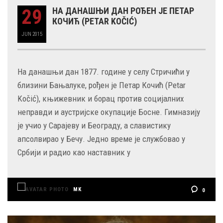
29
НА ДАНАШЊИ ДАН РОЂЕН ЈЕ ПЕТАР
КОЧИЋ (PETAR KOČIĆ)
JUN
2015
На данашњи дан 1877. године у селу Стричићи у
близини Бањалуке, рођен је Петар Кочић (Petar
Kočić), књижевник и борац против социјалних
неправди и аустријске окупације Босне. Гимназију
је учио у Сарајеву и Београду, а славистику
апсолвирао у Бечу. Једно време је службовао у
Србији и радио као наставник у
MK
0