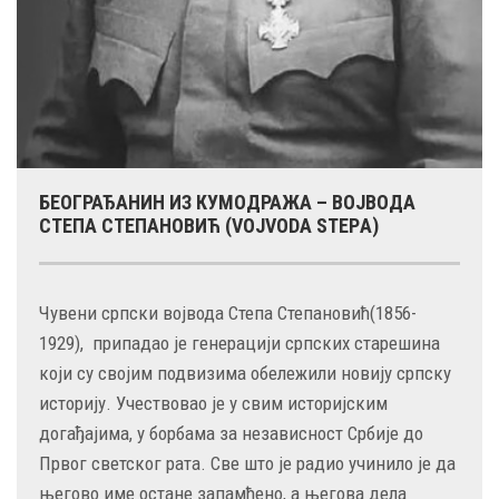
БЕОГРАЂАНИН ИЗ КУМОДРАЖА – ВОЈВОДА
СТЕПА СТЕПАНОВИЋ (VOJVODА STEPА)
Чувени српски војвода Степа Степановић(1856-
1929), припадао је генерацији српских старешина
који су својим подвизима обележили новију српску
историју. Учествовао је у свим историјским
догађајима, у борбама за независност Србије до
Првог светског рата. Све што је радио учинило је да
његово име остане запамћено, а његова дела