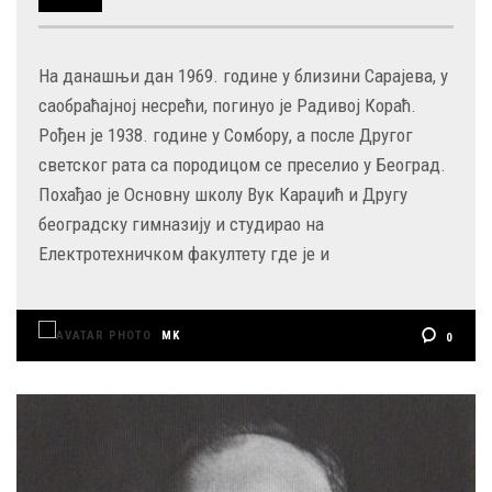
На данашњи дан 1969. године у близини Сарајева, у
саобраћајној несрећи, погинуо је Радивој Кораћ.
Рођен је 1938. године у Сомбору, а после Другог
светског рата са породицом се преселио у Београд.
Похађао је Oсновну школу Вук Караџић и Другу
београдску гимназију и студирао на
Електротехничком факултету где је и
MK
0