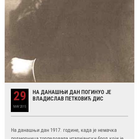
29
НА ДАНАШЊИ ДАН ПОГИНУО ЈЕ
ВЛАДИСЛАВ ПЕТКОВИЋ ДИС
MAY
2015
На данашњи дан 1917. године, када је немачка
подморница торпедовала италијански брод који је