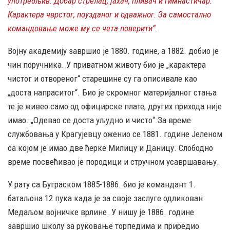
употребљив. Добар стрелац, јахач, пливач и гимнастичар.
Карактера чврстог, поузданог и одважног. За самостално
командовање може му се чета поверити“.
Војну академију завршио је 1880. године, а 1882. добио је
чин поручника. У приватном животу био је „карактера
чистог и отвореног“ старешине су га описивале као
„доста напраситог“. Био је скромног материјалног стања
те је живео само од официрске плате, других прихода није
имао. „Одевао се доста уљудно и чисто“.За време
службовања у Крагујевцу оженио се 1881. године Јеленом
са којом је имао две ћерке Милицу и Даницу. Слободно
време посвећивао је породици и стручном усавршавању.
У рату са Буграском 1885-1886. био је командант 1.
батаљона 12 пука када је за своје заслуге одликован
Медаљом војничке врлине. У нишу је 1886. године
завршио школу за руковање торпедима и приредио