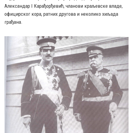
Александар I Карађорђевић, чланови краљевске владе,
официрског кора, ратних другова и неколико хиљада
грађана.