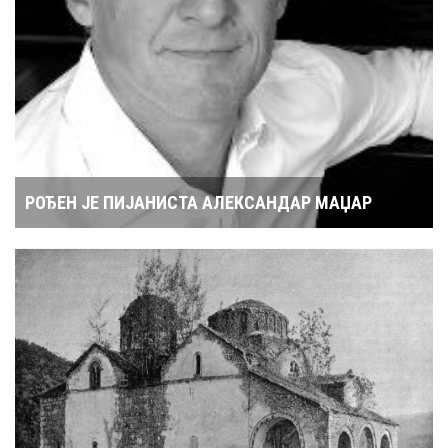
РОЂЕН ЈЕ ПИЈАНИСТА АЛЕКСАНДАР МАЏАР