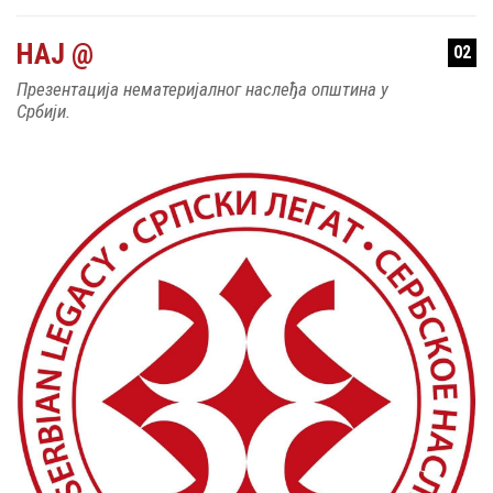
НАЈ @
02
Презентација нематеријалног наслеђа општина у
Србији.