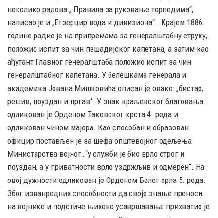
неколико радова „ Правила за руковање торпедима“,
написао је и „Егзерцир вода и дивизиона“. Крајем 1886.
године радио је на припремама за генералштабну струку,
положио испит за чин пешадијског капетана, а затим као
ађутант Главног генералштаба положио испит за чин
генералштабног капетана. У белешкама генерала и
академика Јована Мишковића описан је овако: „бистар,
решив, поуздан и пргав“. У знак краљевског благовања
одликован је Орденом Таковског крста 4. реда и
одликован чином мајора. Као способан и образован
официр постављен је за шефа општевојног одељења
Министарства војног…“у служби је био врло строг и
поуздан, а у приватности врло уздржљив и одмерен“. На
овој дужности одликован је Орденом Белог орла 5. реда.
Због изванредних способности да своје знање преноси
на војнике и подстиче њихово усавршавање прихватио је