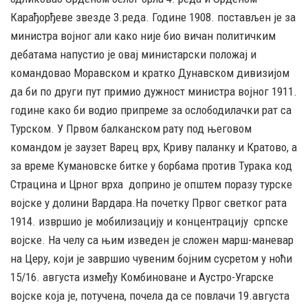
Карађорђеве звезде 3.реда. Године 1908. постављен је за
министра војног али како није био вичан политичким
дебатама напустио је овај министарски положај и
командовао Моравском и кратко Дунавском дивизијом
да би по други пут примио дужност министра војног 1911.
године како би водио припреме за ослободилачки рат са
Турском. У Првом балканском рату под његовом
командом је заузет Варец врх, Криву паланку и Кратово, а
за време Кумановске битке у борбама против Турака код
Страцина и Црног врха доприно је општем поразу турске
војске у долини Вардара.На почетку Првог светког рата
1914. извршио је мобилизацију и концентрацију српске
војске. На челу са њим изведен је сложен марш-маневар
на Церу, који је завршио чувеним бојним сусретом у ноћи
15/16. августа између Комбиноване и Аустро-Угарске
војске која је, потучена, почела да се повлачи 19.августа