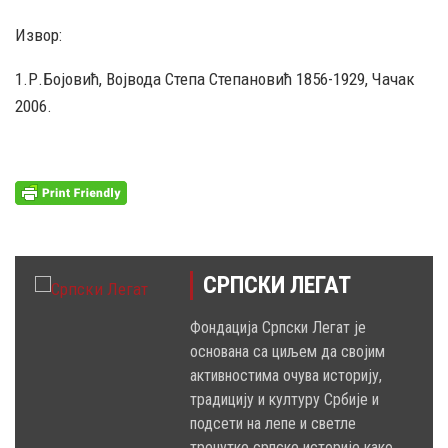
Извор:
1.Р.Бојовић, Војвода Степа Степановић 1856-1929, Чачак
2006.
СРПСКИ ЛЕГАТ
Фондација Српски Легат је
основана са циљем да својим
активностима очува историју,
традицију и културу Србије и
подсети на лепе и светле
тренутке српске историје како