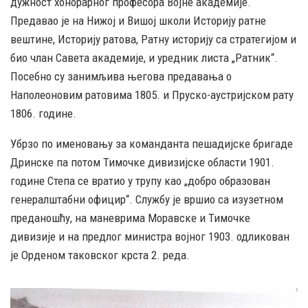
дужност хонорарног професора Војне академије.
Предавао је на Нижој и Вишој школи Историју ратне
вештине, Историју ратова, Ратну историју са стратегијом и
био члан Савета академије, и уредник листа „Ратник“.
Посебно су занимљива његова предавања о
Наполеоновим ратовима 1805. и Пруско-аустријском рату
1806. године.
Убрзо по именовању за команданта пешадијске бригаде
Дринске па потом Тимочке дивизијске области 1901.
године Степа се вратио у трупу као „добро образован
генералштабни официр“. Службу је вршио са изузетном
преданошћу, на маневрима Моравске и Тимочке
дивизије и на предлог министра војног 1903. одликован
је Орденом таковског крста 2. реда.