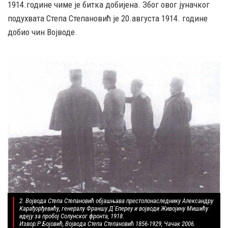
1914.године чиме је битка добијена. Због овог јуначког
подухвата Степа Степановић је 20.августа 1914. године
добио чин Војводе.
2. Војвода Степа Степановић објашњава престолонаследнику Александру
Карађорђевићу, генералу Франшу Д`Епереу и војводи Живојину Мишићу
идеју за пробој Солунског фронта, 1918.
Извор:Р.Бојовић, Војвода Степа Степановић 1856-1929, Чачак 2006.