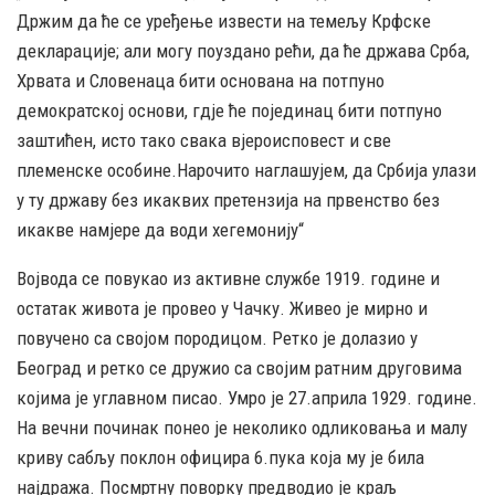
Држим да ће се уређење извести на темељу Крфске
декларације; али могу поуздано рећи, да ће држава Срба,
Хрвата и Словенаца бити основана на потпуно
демократској основи, гдје ће појединац бити потпуно
заштићен, исто тако свака вјероисповест и све
племенске особине.Нарочито наглашујем, да Србија улази
у ту државу без икаквих претензија на првенство без
икакве намјере да води хегемонију“
Војвода се повукао из активне службе 1919. године и
остатак живота је провео у Чачку. Живео је мирно и
повучено са својом породицом. Ретко је долазио у
Београд и ретко се дружио са својим ратним друговима
којима је углавном писао. Умро је 27.априла 1929. године.
На вечни починак понео је неколико одликовања и малу
криву сабљу поклон официра 6.пука која му је била
најдража. Посмртну поворку предводио је краљ