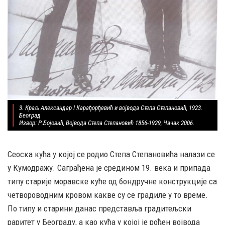
3. Краљ Александар I Карађорђевић и војвода Степа Степановић, 1923.
Београд
Извор: Р.Бојовић, Војвода Степа Степановић 1856-1929, Чачак 2006.
Сеоска кућа у којој се родио Степа Степановића налази се
у Кумодражу. Саграђена је средином 19. века и припада
типу старије моравске куће од бондручне конструкције са
четвороводним кровом какве су се градиле у то време.
По типу и старини данас представља градитељски
раритет у Београду, а као кућа у којој је рођен војвода