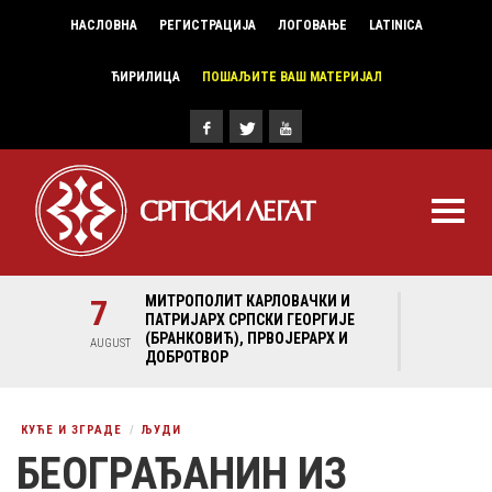
НАСЛОВНА
РЕГИСТРАЦИЈА
ЛОГОВАЊЕ
LATINICA
ЋИРИЛИЦА
ПОШАЉИТЕ ВАШ МАТЕРИЈАЛ
И И
7
МИТРОПОЛИТ КАРЛОВАЧКИ И
ГИЈЕ
ПАТРИЈАРХ СРПСКИ ГЕОРГИЈЕ
Х И
(БРАНКОВИЋ), ПРВОЈЕРАРХ И
AUGUST
ДОБРОТВОР
КУЋЕ И ЗГРАДЕ
ЉУДИ
БЕОГРАЂАНИН ИЗ