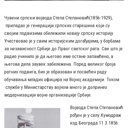
Чувени српски војвода Степа Степановић(1856-1929),
припадао је генерацији српских старешина који су
својим подвизима обележили новију српску историју.
Учествовао је у свим историјским догађајима, у борбама
за независност Србије до Првог светског рата. Све што је
радио учинило је да његово име остане запамћено, а
његова дела заувек забележена. Поред великог броја
ратних подвига, био је образован и посвећен раду
обучавања младих официра на Војној академији. Током
службе у Министарству војном много је допринео
модернизацији војне организације Србије.
Војвода Степа Степановић
рођен је у селу Кумодраж
код Београда 11.3.1856.