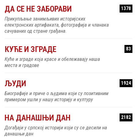
ДА СЕ НЕ ЗАБОРАВИ
1378
Прикупљање занимљивих историјских
електронских артифаката, фотографија и чланака
сачуваних од стране грађана.
КУЋЕ И ЗГРАДЕ
83
Куће и зграде која красе и обележавају наша
места и градове
ЉУДИ
1924
Биографије и приче о људима који су позитивним
примером ушли у нашу историју и културу
НА ДАНАШЊИ ДАН
2182
Догађаји у српској историји који су се десили на
данашњи дан