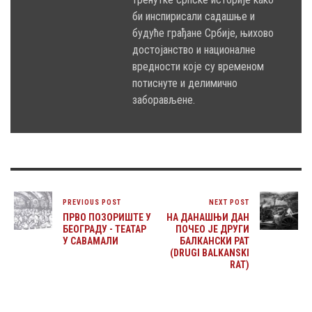
би инспирисали садашње и
будуће грађане Србије, њихово
достојанство и националне
вредности које су временом
потиснуте и делимично
заборављене.
PREVIOUS POST
NEXT POST
ПРВО ПОЗОРИШТЕ У
НА ДАНАШЊИ ДАН
БЕОГРАДУ - ТЕАТАР
ПОЧЕО ЈЕ ДРУГИ
У САВАМАЛИ
БАЛКАНСКИ РАТ
(DRUGI BALKANSKI
RAT)