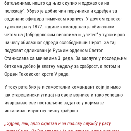
батаљонима, нешто од њих скупио и одржао се на
положају“. Убрзо је добио чин поручника и одређен за
ордонанс официра тимочком корпусу. У другом српско-
турском рату 1877. године командовао је обилазном
четом на Добродолским висовима и „улетео“ у турски ров
на челу обилазног одреда ослободивши Пирот. За тај
подухват одликован је Руским орденом Светог
Станислава са мачевима 3. реда. За заслуге у последњим
биткама добио је златну медаљу за храброст, а потом и
Орден Таковског крста V реда.
У току рата био је и самостални командант који је имао
јак старешински утицај на своје војнике и тако успешно
извршавао све постављене задатке у којима је
исказивао изузетну личну храброст.
„ Здрав, лак, врло окретан и за пољску службу у рату