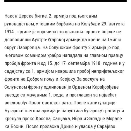
Након Церске битке, 2. армија под његовим
руководством, у тешким борбама на Колубари 29. августа
1914. године је спречила опкољавање српске војске не
дозволивши Аустро-Угарској армији да крене на Љиг и
округ Лазаревца. На Солунском фронту 2.армија је под
његовом командом храбро нападала на главном правцу
пробоја фронта и од 15. до 17. септембра 1918. године и у
садејству са 1. армијом извршила пробој непријатељског
фронта на Добром пољу и Козјаку.За заслуге на
Солунском фронту одликован је Орденом Карађорђеве
звезде са мачевима 1. реда, и проглашен за највећег
војсковођу Првог светског рата. После капитулације
Бугарске његова армија је напустила бугарску границу и
кренула преко Косова, Санџака, Ибра и Западне Мораве
ка Босни. После преласка Дрине и уласка у Сарајево