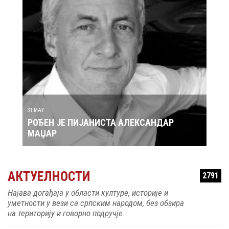
29 MAY
РОЂ
30 MAY
РОЂЕН ЈЕ ПЕВАЧ ЗДРАВКО ЧОЛИЋ
АКТУЕЛНОСТИ
2791
Најава догађаја у области културе, историје и
уметности у вези са српским народом, без обзира
на територију и говорно подручје.