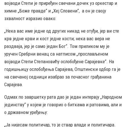
војводи Степи је приређен свечани дочек уз оркестар и
химне „Боже правде“ и „Хеј Словени“, а он је своју
зхвалност изразио овако:
„Нека вас име једне од других никад не отуђи, јер ви сте
крв једне крви и кост једне кости; нека вас вера не
раздваја, јер је само један Бог“. Том приликом му је
уручен Сребрни венац са натписом „прослављеном
војводи Степи Степановићу ослобођене Сарајевке“. На
годишњицу ослобођења Сарајева, Општински одбор га је
на свечаној седници изабрао за почасног грађанина
Сарајева.
Одмах по завршетку рата дао је један интервју „Народном
јединству“ у којем је говорио о биткама и ратовима, али и
о државном уређењу:
„Ја нијесам политичар, то је ствар владе и политичара.