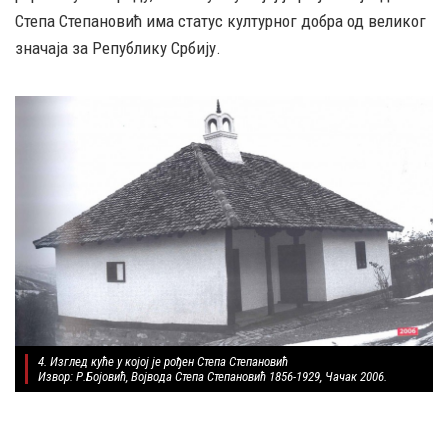
Степа Степановић има статус културног добра од великог
значаја за Републику Србију.
4. Изглед куће у којој је рођен Степа Степановић
Извор: Р.Бојовић, Војвода Степа Степановић 1856-1929, Чачак 2006.