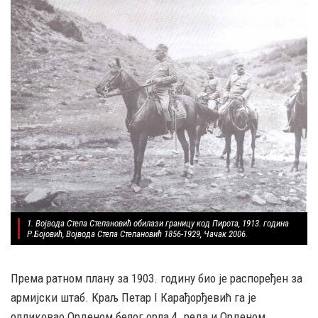
1. Војвода Степа Степановић обилази границу код Пирота, 1913. година
Р.Бојовић, Војвода Степа Степановић 1856-1929, Чачак 2006.
Према ратном плану за 1903. годину био је распоређен за
армијски штаб. Краљ Петар I Карађорђевић га је
одликовао Орденом белог орла 4. реда и Орденом