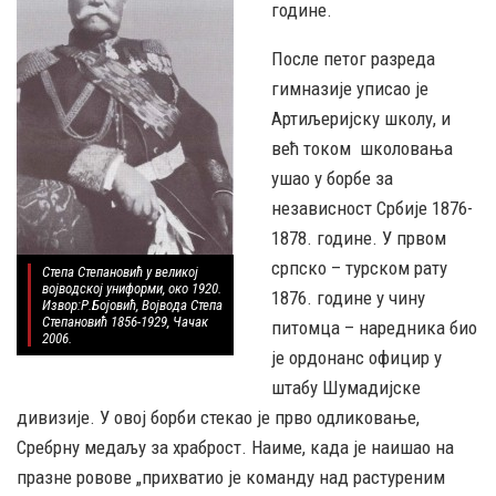
године.
После петог разреда
гимназије уписао је
Артиљеријску школу, и
већ током школовања
ушао у борбе за
независност Србије 1876-
1878. године. У првом
српско – турском рату
Степа Степановић у великој
војводској униформи, око 1920.
1876. године у чину
Извор:Р.Бојовић, Војвода Степа
Степановић 1856-1929, Чачак
питомца – наредника био
2006.
је ордонанс официр у
штабу Шумадијске
дивизије. У овој борби стекао је прво одликовање,
Сребрну медаљу за храброст. Наиме, када је наишао на
празне ровове „прихватио је команду над растуреним