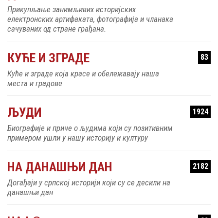
Прикупљање занимљивих историјских
електронских артифаката, фотографија и чланака
сачуваних од стране грађана.
КУЋЕ И ЗГРАДЕ
83
Куће и зграде која красе и обележавају наша
места и градове
ЉУДИ
1924
Биографије и приче о људима који су позитивним
примером ушли у нашу историју и културу
НА ДАНАШЊИ ДАН
2182
Догађаји у српској историји који су се десили на
данашњи дан