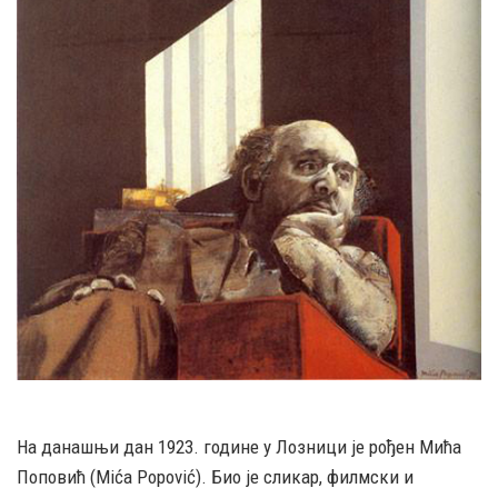
На данашњи дан 1923. године у Лозници је рођен Мића
Поповић (Mića Popović). Био је сликар, филмски и