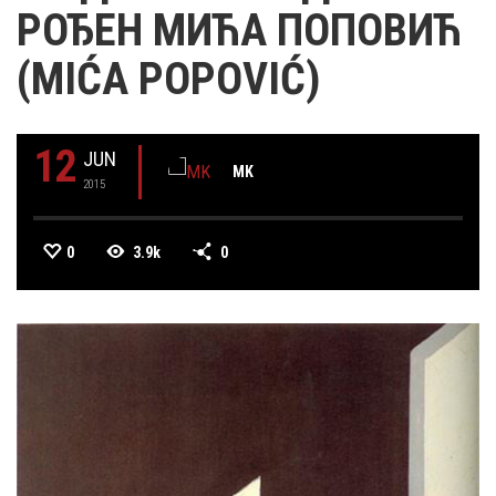
РОЂЕН МИЋА ПОПОВИЋ
(MIĆA POPOVIĆ)
12
JUN
MK
2015
0
3.9k
0