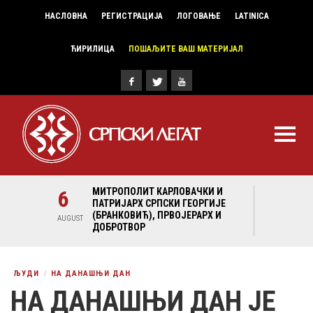
НАСЛОВНА
РЕГИСТРАЦИЈА
ЛОГОВАЊЕ
LATINICA
ЋИРИЛИЦА
ПОШАЉИТЕ ВАШ МАТЕРИЈАЛ
И И
6
МИТРОПОЛИТ КАРЛОВАЧКИ И
6
МИ
ГИЈЕ
ПАТРИЈАРХ СРПСКИ ГЕОРГИЈЕ
ПА
Х И
(БРАНКОВИЋ), ПРВОЈЕРАРХ И
(Б
AUGUST
AUGUST
ДОБРОТВОР
ДО
ЉУДИ
НА ДАНАШЊИ ДАН
НА ДАНАШЊИ ДАН ЈЕ