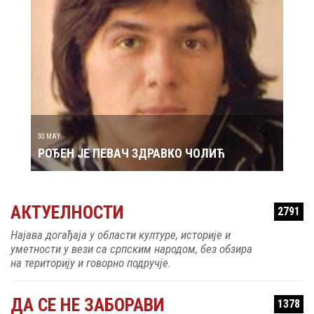
29 MAY
РОЂ
30 MAY
РОЂЕН ЈЕ ПЕВАЧ ЗДРАВКО ЧОЛИЋ
АКТУЕЛНОСТИ
2791
Најава догађаја у области културе, историје и
уметности у вези са српским народом, без обзира
на територију и говорно подручје.
ДА СЕ НЕ ЗАБОРАВИ
1378