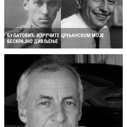
БУЛАТОВИЋ: ИЗРУЧИТЕ ЦРЊАНСКОМ МОЈЕ
БЕСКРАЈНО ДИВЉЕЊЕ