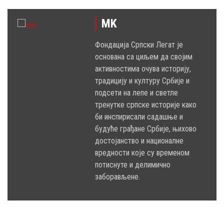
MK
Фондација Српски Легат је
основана са циљем да својим
активностима очува историју,
традицију и културу Србије и
подсети на лепе и светле
тренутке српске историје како
би инспирисали садашње и
будуће грађане Србије, њихово
достојанство и националне
вредности које су временом
потиснуте и делимично
заборављене.