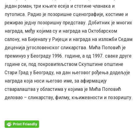
један роман, три књиге есеја и стотине чланака и
путописа. Радио је позоришне сценографије, костиме и
режирао једну позоришну представу. Добитник је многих
награда, међу којима су и награда на Октобарском
салону, на Бијеналу у Ријеци и награда на изложби Седам
деценија југословенског сликарства. Мића Поповић је
преминуо у Београду 1996. године, а од 1997. сваке друге
године се, под покровитељством Скупштине општине
Стари Град у Београду, на дан његовог рођења додељује
награда која носи његово име, за афирмацију
стваралаштва у областима у којима је Мића Поповић
деловао – сликарству, филму, књижевности и позоришту.