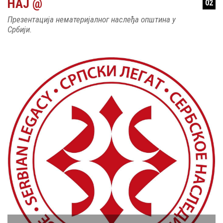
НАЈ @
02
Презентација нематеријалног наслеђа општина у
Србији.