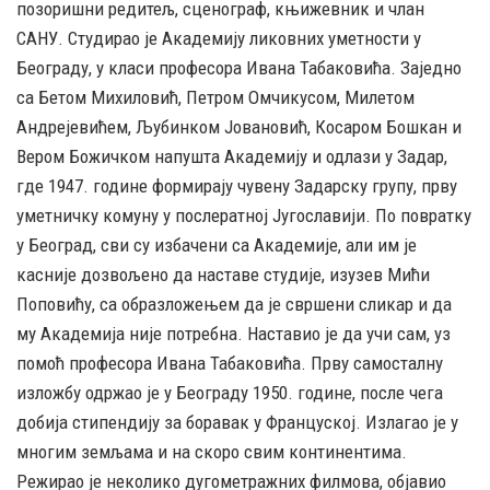
позоришни редитељ, сценограф, књижевник и члан
САНУ. Студирао је Академију ликовних уметности у
Београду, у класи професора Ивана Табаковића. Заједно
са Бетом Михиловић, Петром Омчикусом, Милетом
Андрејевићем, Љубинком Јовановић, Косаром Бошкан и
Вером Божичком напушта Академију и одлази у Задар,
где 1947. године формирају чувену Задарску групу, прву
уметничку комуну у послератној Југославији. По повратку
у Београд, сви су избачени са Академије, али им је
касније дозвољено да наставе студије, изузев Мићи
Поповићу, са образложењем да је свршени сликар и да
му Академија није потребна. Наставио је да учи сам, уз
помоћ професора Ивана Табаковића. Прву самосталну
изложбу одржао је у Београду 1950. године, после чега
добија стипендију за боравак у Француској. Излагао је у
многим земљама и на скоро свим континентима.
Режирао је неколико дугометражних филмова, објавио