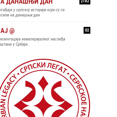
НА ДАНАШЊИ ДАН
2182
гађаји у српској историји који су се
есили на данашњи дан
АЈ @
02
резентација нематеријалног наслеђа
пштина у Србији.