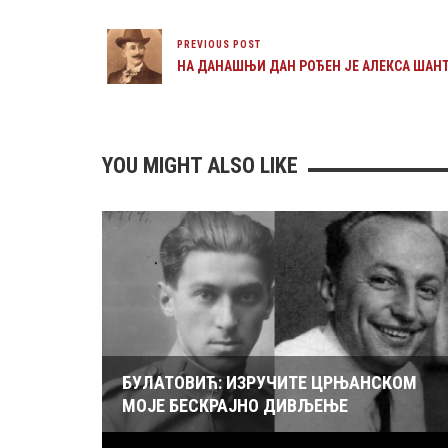
PREVIOUS POST
НА ДАНАШЊИ ДАН РОЂЕН ЈЕ АЛЕКСА ШАН
YOU MIGHT ALSO LIKE
БУЛАТОВИЋ: ИЗРУЧИТЕ ЦРЊАНСКОМ
МОЈЕ БЕСКРАЈНО ДИВЉЕЊЕ