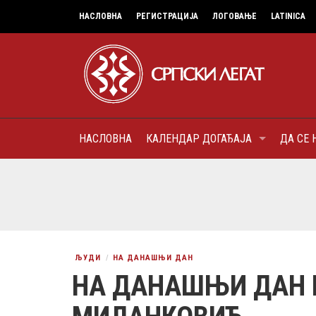
НАСЛОВНА
РЕГИСТРАЦИЈА
ЛОГОВАЊЕ
LATINICA
НАСЛОВНА
КАЛЕНДАР ДОГАЂАЈА
ДА СЕ 
9
МИТРОПОЛИТ КАРЛОВАЧК
ПАТРИЈАРХ СРПСКИ ГЕОР
(БРАНКОВИЋ), ПРВОЈЕРАР
AUGUST
ДОБРОТВОР
ЉУДИ
НА ДАНАШЊИ ДАН
НА ДАНАШЊИ ДАН 