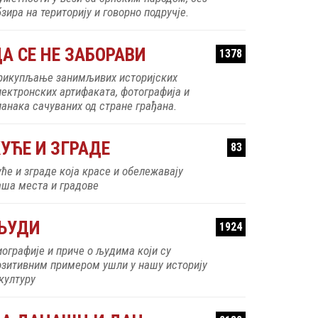
зира на територију и говорно подручје.
А СЕ НЕ ЗАБОРАВИ
1378
рикупљање занимљивих историјских
лектронских артифаката, фотографија и
ланака сачуваних од стране грађана.
УЋЕ И ЗГРАДЕ
83
уће и зграде која красе и обележавају
аша места и градове
ЉУДИ
1924
иографије и приче о људима који су
озитивним примером ушли у нашу историју
 културу