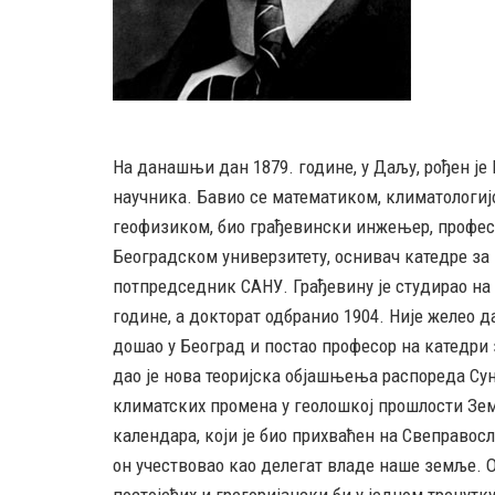
На данашњи дан 1879. године, у Даљу, рођен je
научника. Бавио се математиком, климатологијо
геофизиком, био грађевински инжењер, профес
Београдском универзитету, оснивач катедре за
потпредседник САНУ. Грађевину је студирао на 
године, а докторат одбранио 1904. Није желео д
дошао у Београд и постао професор на катедри
дао је нова теоријска објашњења распореда Су
климатских промена у геолошкој прошлости Зем
календара, који је био прихваћен на Свеправосл
он учествовао као делегат владе наше земље. О
постојећих и грегоријански би у једном тренутк