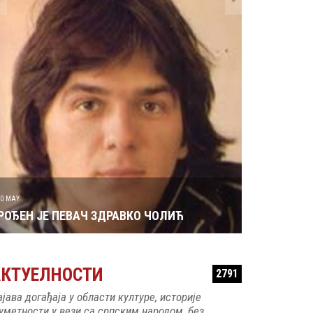
29 MAY
РОЂЕН ЈЕ 
30 MAY
РОЂЕН ЈЕ ПЕВАЧ ЗДРАВКО ЧОЛИЋ
АКТУЕЛНОСТИ
2791
ајава догађаја у области културе, историје
 уметности у вези са српским народом, без