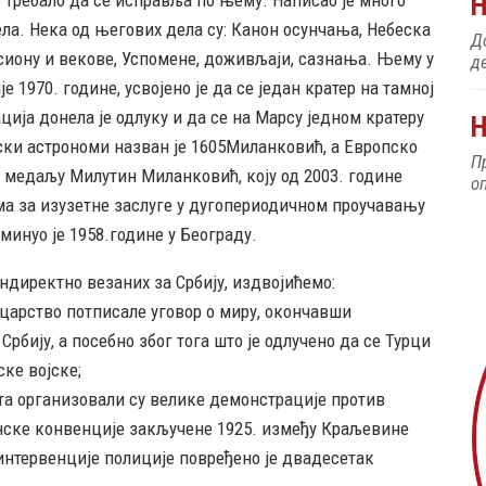
ела. Нека од његових дела су: Канон осунчања, Небеска
До
асиону и векове, Успомене, доживљаји, сазнања. Њему у
д
 1970. године, усвојено је да се један кратер на тамној
ија донела је одлуку и да се на Марсу једном кратеру
Н
ски астрономи назван је 1605Миланковић, а Европско
П
е медаљу Милутин Миланковић, коју од 2003. године
о
ма за изузетне заслуге у дугопериодичном проучавању
инуо је 1958.године у Београду.
индиректно везаних за Србију, издвојићемо:
о царство потписале уговор о миру, окончавши
рбију, а посебно због тога што је одлучено да се Турци
ке војске;
ета организовали су велике демонстрације против
нске конвенције закључене 1925. између Краљевине
интервенције полиције повређено је двадесетак