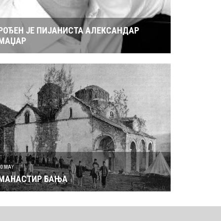
РОЂЕН ЈЕ ПИЈАНИСТА АЛЕКСАНДАР
МАЏАР
30 MAY
МАНАСТИР БАЊА