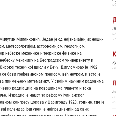
об
Д
П
е
ч
 Милутин Миланковић. Један је од најзначајнијих наших
м, метеорологијом, астрономијом, геологијом,
К
ор небеске механике и теоријске физике на
 небеску механику на Београдском универзитету и
К
Високој техничкој школи у Бечу. Дипломирао је 1902.
н
а се бави грађевинском праксом, већ науком, и зато је
 за примењену математику. У својим научним радовима
нчевих радијација на површинама планета и тока
Б
ље. Израдио је нацрт за реформу јулијанског
п
и
авном конгресу цркава у Цариграду 1923. године, где је
вај календар још увек је најпрецизнији од свих
у требало да се исправља по њему. Написао је много