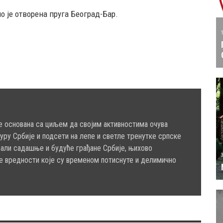
о је отворена пруга Београд-Бар.
е основана са циљем да својим активностима очува
туру Србије и подсети на лепе и светле тренутке српске
сали садашње и будуће грађане Србије, њихово
е вредности које су временом потиснуте и делимично