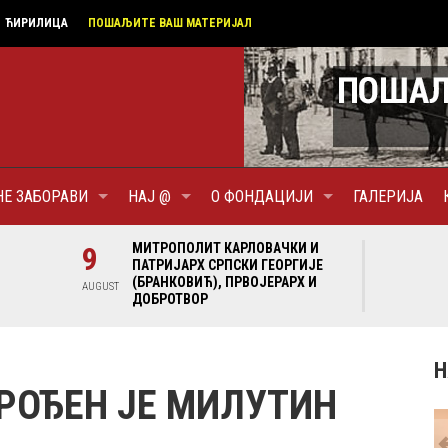
ЋИРИЛИЦА
ПОШАЉИТЕ ВАШ МАТЕРИЈАЛ
НЕ ЗАБОРАВИ
НАЈ @
О ФОНДАЦИЈИ
ГАЛЕРИЈА
И И
9
МИТРОПОЛИТ КАРЛОВАЧКИ И
9
МИ
ГИЈЕ
ПАТРИЈАРХ СРПСКИ ГЕОРГИЈЕ
ПА
Х И
(БРАНКОВИЋ), ПРВОЈЕРАРХ И
(Б
AUGUST
AUGUST
ДОБРОТВОР
ДО
Н
РОЂЕН ЈЕ МИЛУТИН