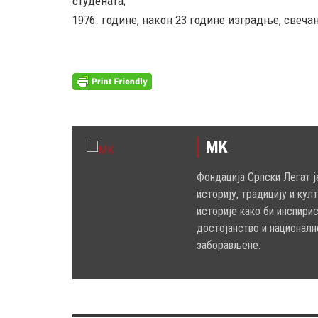
студената;
1976. године, након 23 године изградње, свечан
MK
Фондација Српски Легат ј
историју, традицију и кул
историје како би инспири
достојанство и националн
заборављене.