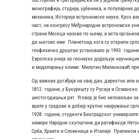
монографија, студија, уџбеника, и популарних д
механика, Историја астрономске науке, Кроз в
част, на конгресу Међународне астрономске уније
страни Месеца назове по њему, а иста организац
да његово име. Планетоид кога су открили срп
геофизичко друштво установило је 1993. годин
Европска унија за геонауке додељује научници
и моделирању климе. Милутин Миланковић прем
Од важних догађаја на овај дан, директно или 
1812. године, у Букурешту су Русија и Османск
шестогодишњи рат. Уговор је био неповољан за С
врате у градове и добију крупно наоружање српс
1928. године, студенти Београдског универзит
намере Народне скупштине да ратификује Нету
Срба, Хрвата и Словенаца и Италије. Приликом 