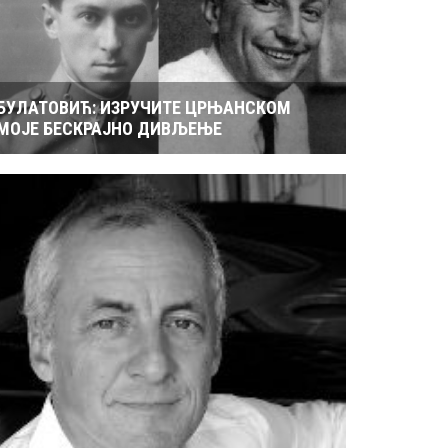
БУЛАТОВИЋ: ИЗРУЧИТЕ ЦРЊАНСКОМ
МОЈЕ БЕСКРАЈНО ДИВЉЕЊЕ