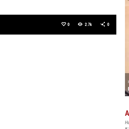
0
2.7k
0
А ТАТИЋ
31 MAY
РОЂЕН ЈЕ ПИЈАНИСТА АЛЕКСАНДАР
МАЏАР
Н
и