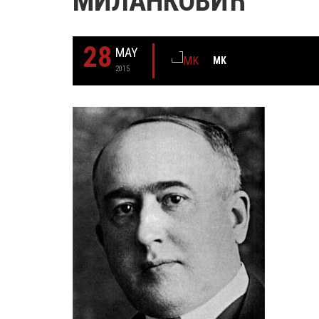
МИЛАНКОВИЋ
28
MAY
MK
2015
29 MAY
РОЂЕН ЈЕ ГЛУМАЦ МИЛУТИН МИЋ