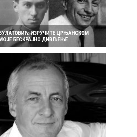
БУЛАТОВИЋ: ИЗРУЧИТЕ ЦРЊАНСКОМ
МОЈЕ БЕСКРАЈНО ДИВЉЕЊЕ