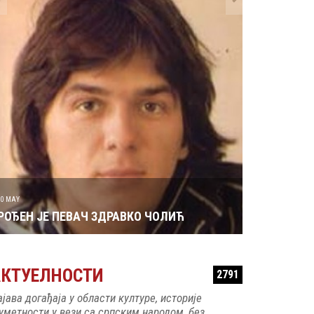
29 MAY
РОЂЕН ЈЕ 
30 MAY
РОЂЕН ЈЕ ПЕВАЧ ЗДРАВКО ЧОЛИЋ
АКТУЕЛНОСТИ
2791
ајава догађаја у области културе, историје
 уметности у вези са српским народом, без