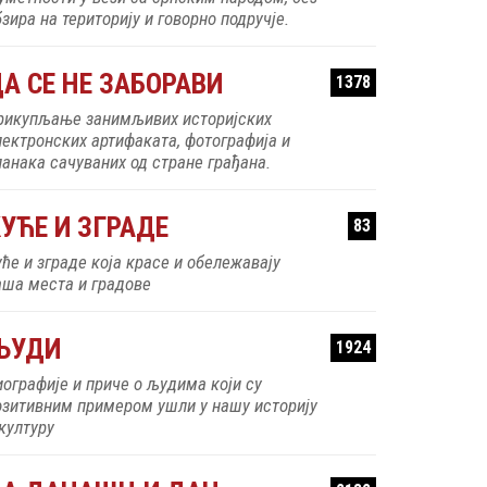
зира на територију и говорно подручје.
А СЕ НЕ ЗАБОРАВИ
1378
рикупљање занимљивих историјских
лектронских артифаката, фотографија и
ланака сачуваних од стране грађана.
УЋЕ И ЗГРАДЕ
83
уће и зграде која красе и обележавају
аша места и градове
ЉУДИ
1924
иографије и приче о људима који су
озитивним примером ушли у нашу историју
 културу