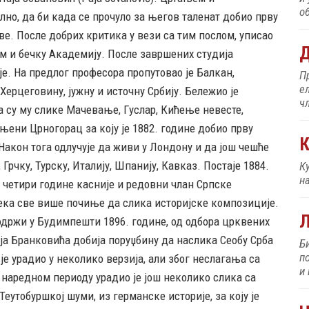
об
лно, да би када се прочуло за његов таленат добио прву
ве. После добрих критика у вези са тим послом, уписао
Д
м и бечку Академију. После завршених студија
је. На предлог професора пропутовао је Балкан,
П
е
 Херцеговину, јужну и источну Србију. Бележио је
ч
а су му слике Мачевање, Гуслар, Кићење невесте,
њени Црногорац за коју је 1882. године добио прву
К
Након тога одлучује да живи у Лондону и да још чешће
 Грчку, Турску, Италију, Шпанију, Кавказ. Постаје 1884.
К
н
 четири године касније и редовни члан Српске
ека све више почиње да слика историјске композиције.
 одржи у Будимпешти 1896. године, од одбора црквених
ја Бранковића добија поруџбину да наслика Сеобу Срба
Б
п
 је урадио у неколико верзија, али због неслагања са
и
 наредном периоду урадио је још неколико слика са
Теутобуршкој шуми, из германске историје, за коју је