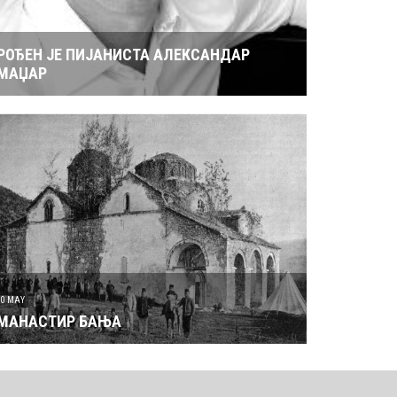
РОЂЕН ЈЕ ПИЈАНИСТА АЛЕКСАНДАР
МАЏАР
30 MAY
МАНАСТИР БАЊА