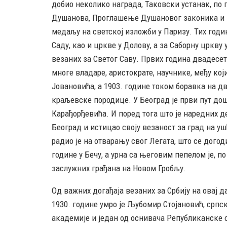
добио неколико награда, Таковски устанак, по
Душанова, Проглашење Душановог законика и К
медаљу на светској изложби у Паризу. Тих год
Саду, као и цркве у Долову, а за Саборну цркв
везаних за Светог Саву. Првих година двадесет
многе владаре, аристократе, научнике, међу ко
Јовановића, а 1903. године током боравка на д
краљевске породице. У Београд је први пут дош
Карађорђевића. И поред тога што је наредних де
Београд и истицао своју везаност за град на уш
радио је на отварању свог Легата, што се догоди
године у Бечу, а урна са његовим пепелом је, п
заслужних грађана на Новом Гробљу.
Од важних догађаја везаних за Србију на овај д
1930. године умро је Љубомир Стојановић, српс
академије и један од оснивача Републиканске 