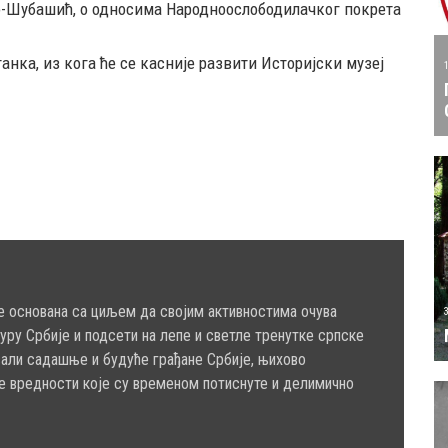
то-Шубашић, о односима Народноослободилачког покрета
танка, из кога ће се касније развити Историјски музеј
е основана са циљем да својим активностима очува
туру Србије и подсети на лепе и светле тренутке српске
сали садашње и будуће грађане Србије, њихово
е вредности које су временом потиснуте и делимично