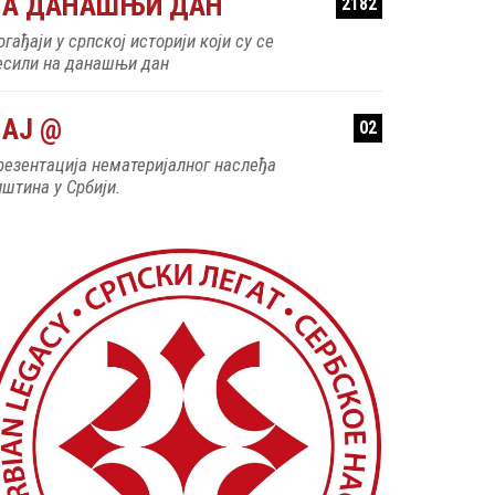
НА ДАНАШЊИ ДАН
2182
гађаји у српској историји који су се
есили на данашњи дан
АЈ @
02
резентација нематеријалног наслеђа
пштина у Србији.