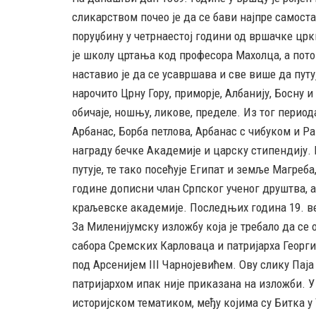
сликарством почео је да се бави најпре самоста
поруџбину у четрнаестој години од вршачке црк
је школу цртања код професора Махолца, а пото
наставио је да се усавршава и све више да путу
нарочито Црну Гору, приморје, Албанију, Босну и
обичаје, ношњу, ликове, пределе. Из тог период
Арбанас, Борба петлова, Арбанас с чибуком и Ра
награду бечке Академије и царску стипендију. 
путује, те тако посећује Египат и земље Магреба,
године дописни члан Српског ученог друштва, а
краљевске академије. Последњих година 19. в
За Миленијумску изложбу која је требало да се
сабора Сремских Карловаца и патријарха Георги
под Арсенијем III Чарнојевићем. Ову слику Паја
патријархом ипак није приказана на изложби. У
историјском тематиком, међу којима су Битка у 