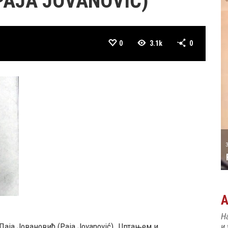
PAJA JOVANOVIĆ)
0
3.1k
0
А ТАТИЋ
31 MAY
РОЂЕН ЈЕ ПИЈАНИСТА АЛЕКСАНДАР
МАЏАР
Н
Паја Јовановић (Paja Jovanović). Цртањем и
и