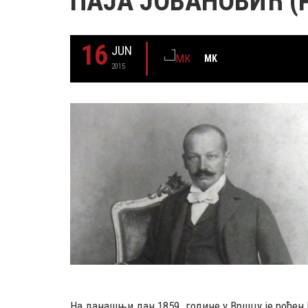
ПАЈА ЈОВАНОВИЋ (
16
JUN
MK
2015
29 MAY
РОЂЕН ЈЕ ГЛУМАЦ МИЛУТИН МИЋ
На данашњи дан 1859. године у Вршцу је рођен 