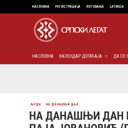
НАСЛОВНА
РЕГИСТРАЦИЈА
ЛОГОВАЊЕ
LATINICA
НАСЛОВНА
КАЛЕНДАР ДОГАЂАЈА
ДА СЕ 
7
МИТРОПОЛИТ КАРЛОВАЧК
ПАТРИЈАРХ СРПСКИ ГЕОР
(БРАНКОВИЋ), ПРВОЈЕРАР
AUGUST
ДОБРОТВОР
ЉУДИ
НА ДАНАШЊИ ДАН
НА ДАНАШЊИ ДАН 