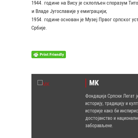
1944. године на Вису је склопљен споразум Ти
и Владе Југославије у емиграцији;
1954. године основан је Музеј Првог српског ус
Србије.
MK
Фондација Српски Легат ј
историју, традицију и кул
историје како би инспири
достојанство и националн
заборављене.