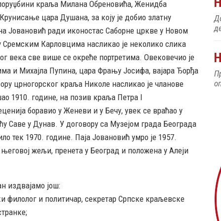
 поруџбини краља Милана Обреновића, Женидба
рунисање цара Душана, за коју је добио златну
До
д
ина Јовановић ради иконостас Саборне цркве у Новом
у у Сремским Карловцима насликао је неколико слика
Н
ог века све више се окреће портретима. Овековечио је
јима и Михајла Пупина, цара Фрању Јосифа, вајара Ђорђа
П
о
вору црногорског краља Николе насликао је чланове
ао 1910. године, на позив краља Петра I
ценија боравио у Женеви и у Бечу, увек се враћао у
ћу Саве у Дунав. У договору са Музејом града Београда
ло тек 1970. године. Паја Јовановић умро је 1957.
о његовој жељи, пренета у Београд и положена у Алеји
ан издвајамо још:
ки филолог и политичар, секретар Српске краљевске
странке;