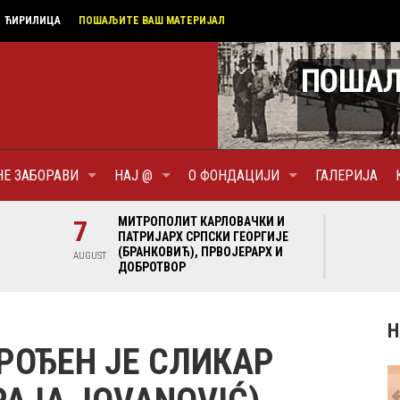
ЋИРИЛИЦА
ПОШАЉИТЕ ВАШ МАТЕРИЈАЛ
НЕ ЗАБОРАВИ
НАЈ @
О ФОНДАЦИЈИ
ГАЛЕРИЈА
И И
7
МИТРОПОЛИТ КАРЛОВАЧКИ И
7
МИ
ГИЈЕ
ПАТРИЈАРХ СРПСКИ ГЕОРГИЈЕ
ПА
Х И
(БРАНКОВИЋ), ПРВОЈЕРАРХ И
(Б
AUGUST
AUGUST
ДОБРОТВОР
ДО
Н
РОЂЕН ЈЕ СЛИКАР