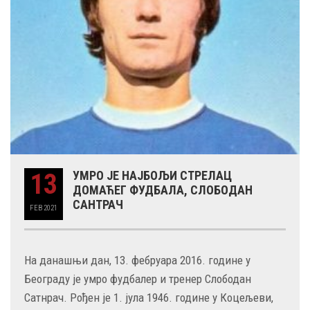
13
УМРО ЈЕ НАЈБОЉИ СТРЕЛАЦ
ДОМАЋЕГ ФУДБАЛА, СЛОБОДАН
САНТРАЧ
FEB
2021
На данашњи дан, 13. фебруара 2016. године у
Београду је умро фудбалер и тренер Слободан
Сатнрач. Рођен је 1. јула 1946. године у Коцељеви,