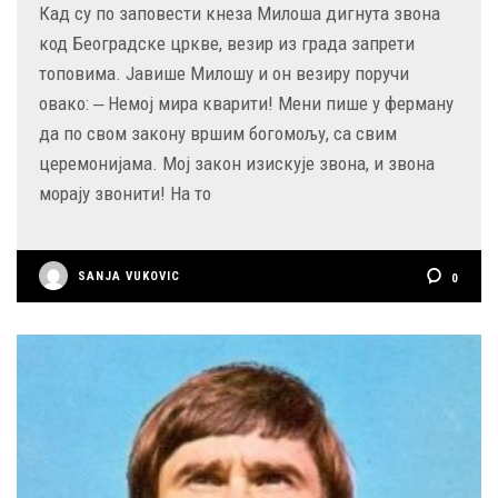
Кад су по заповести кнеза Милоша дигнута звона
код Београдске цркве, везир из града запрети
топовима. Јавише Милошу и он везиру поручи
овако: ‒ Немој мира кварити! Мени пише у ферману
да по свом закону вршим богомољу, са свим
церемонијама. Мој закон изискује звона, и звона
морају звонити! На то
SANJA VUKOVIC
0