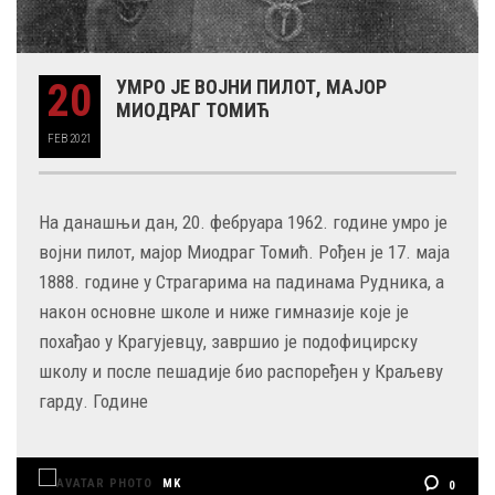
20
УМРО ЈЕ ВОЈНИ ПИЛОТ, МАЈОР
МИОДРАГ ТОМИЋ
FEB
2021
На данашњи дан, 20. фебруара 1962. године умро је
војни пилот, мајор Миодраг Томић. Рођен је 17. маја
1888. године у Страгарима на падинама Рудника, а
након основне школе и ниже гимназије које је
похађао у Крагујевцу, завршио је подофицирску
школу и после пешадије био распоређен у Краљеву
гарду. Године
MK
0