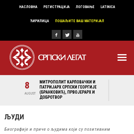
НАСЛОВНА
РЕГИСТРАЦИЈА
ЛОГОВАЊЕ
LATINICA
ЋИРИЛИЦА
ПОШАЉИТЕ ВАШ МАТЕРИЈАЛ
И И
8
МИТРОПОЛИТ КАРЛОВАЧКИ И
8
МИ
ГИЈЕ
ПАТРИЈАРХ СРПСКИ ГЕОРГИЈЕ
ПА
Х И
(БРАНКОВИЋ), ПРВОЈЕРАРХ И
(Б
AUGUST
AUGUST
ДОБРОТВОР
ДО
ЉУДИ
Биографије и приче о људима који су позитивним