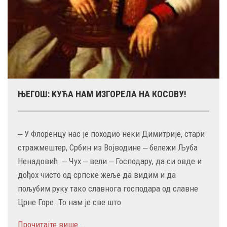
ЊЕГОШ: КУЋА НАМ ИЗГОРЕЛА НА КОСОВУ!
‒ У Флоренцу нас је походио неки Димитрије, стари
стражмештер, Србин из Војводине ‒ бележи Љуба
Ненадовић. ‒ Чух ‒ вели ‒ Господару, да си овде и
дођох чисто од српске жеље да видим и да
пољубим руку тако славнога господара од славне
Црне Горе. То нам је све што
Прочитајте више...