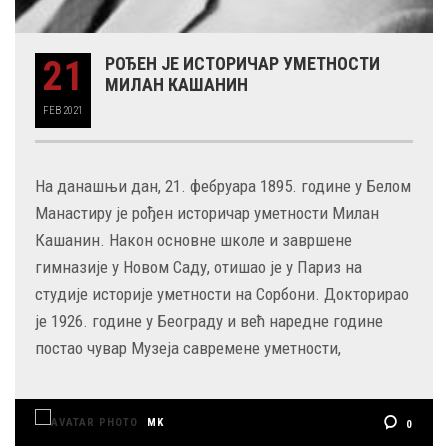
21
РОЂЕН ЈЕ ИСТОРИЧАР УМЕТНОСТИ
МИЛАН КАШАНИН
FEB
2021
На данашњи дан, 21. фебруара 1895. године у Белом
Манастиру је рођен историчар уметности Милан
Кашанин. Након основне школе и завршене
гимназије у Новом Саду, отишао је у Париз на
студије историје уметности на Сорбони. Докторирао
је 1926. године у Београду и већ наредне године
постао чувар Музеја савремене уметности,
MK
0