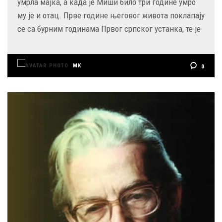
умрла мајка, а када је Миши било три године умро
му је и отац. Прве године његовог живота поклапају
се са бурним годинама Првог српског устанка, те је
MK
0