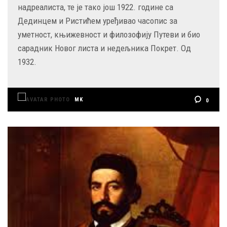
надреалиста, те је тако још 1922. године са
Дединцем и Ристићем уређивао часопис за
уметност, књижевност и филозофију Путеви и био
сарадник Новог листа и недељника Покрет. Од
1932.
MK
0