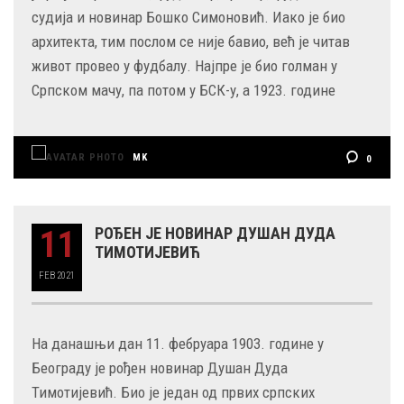
судија и новинар Бошко Симоновић. Иако је био
архитекта, тим послом се није бавио, већ је читав
живот провео у фудбалу. Најпре је био голман у
Српском мачу, па потом у БСК-у, а 1923. године
MK
0
11
РОЂЕН ЈЕ НОВИНАР ДУШАН ДУДА
ТИМОТИЈЕВИЋ
FEB
2021
На данашњи дан 11. фебруара 1903. године у
Београду је рођен новинар Душан Дуда
Тимотијевић. Био је један од првих српских