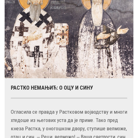
РАСТКО НЕМАЊИЋ: О ОЦУ И СИНУ
Огласила се правда у Растковом војводству и многи
хтедоше из његових уста да је приме. Тако пред
кнеза Растка, у оногошком двору, ступише велможе,
отац и син. ‒ Реци, велможо! ‒ Ваша светлости, син