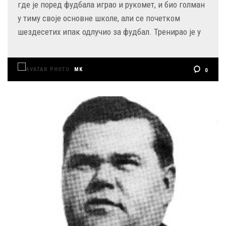
где је поред фудбала играо и рукомет, и био голман
у тиму своје основне школе, али се почетком
шездесетих ипак одлучио за фудбал. Тренирао је у
MK
0