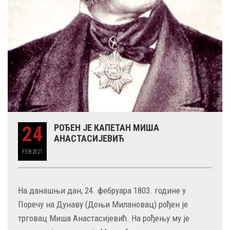
24
РОЂЕН ЈЕ КАПЕТАН МИША
АНАСТАСИЈЕВИЋ
FEB
2021
На данашњи дан, 24. фебруара 1803. године у
Поречу на Дунаву (Доњи Милановац) рођен је
трговац Миша Анастасијевић. На рођењу му је