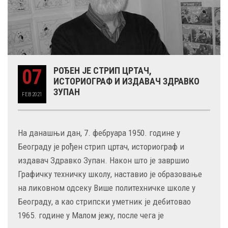
07
РОЂЕН ЈЕ СТРИП ЦРТАЧ,
ИСТОРИОГРАФ И ИЗДАВАЧ ЗДРАВКО
ЗУПАН
FEB
2021
На данашњи дан, 7. фебруара 1950. године у
Београду је рођен стрип цртач, историограф и
издавач Здравко Зупан. Након што је завршио
Графичку техничку школу, наставио је образовање
на ликовном одсеку Више политехничке школе у
Београду, а као стрипски уметник је дебитовао
1965. године у Малом јежу, после чега је