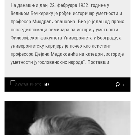
На данашњи дан, 22. фебруара 1932. године у
Великом Бечкереку је рођен историчар уметности и
професор Миодраг Јовановић. Био је један од првих
последипломаца семинара за историју уметности
Филозофског факултета Универзитета у Београду, а
универзитетску каријеру је почео као асистент
професора Дејана Медаковића на катедри „историје
уметности југословенских народа“. Поставши
MK
0