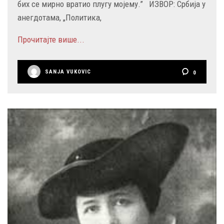
бих се мирно вратио плугу мојему.” ИЗВОР: Србија у
анегдотама, „Политика,
Прочитајте више...
SANJA VUKOVIC
0