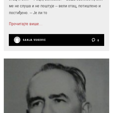
ме не слуша и не поштује ‒ вели отац, потиштено и
постиђено. ‒ Је ли то
Прочитајте више...
SANJA VUKOVIC
0