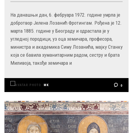
На данашњи дан, 6. фебруара 1972. године умрла је
добротвор Јелена Лозанић Фротингам. Рођена је 12.
марта 1885. године у Београду и одрастала је у
угледној породици, уз оца хемичара, професора,
министра и академика Симу Лозанића, мајку Станку
која се бавила хуманитарним радом, сестру и брата
Миливоја, такође хемичара и
MK
0