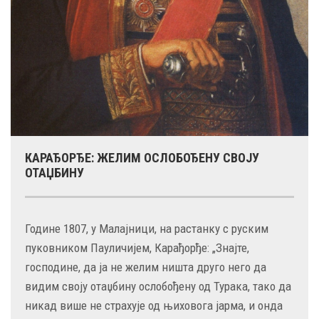
КАРАЂОРЂЕ: ЖЕЛИМ ОСЛОБОЂЕНУ СВОЈУ
ОТАЏБИНУ
Године 1807, у Малајници, на растанку с руским
пуковником Пауличијем, Карађорђе: „Знајте,
господине, да ја не желим ништа друго него да
видим своју отаџбину ослобођену од Турака, тако да
никад више не страхује од њиховога јарма, и онда