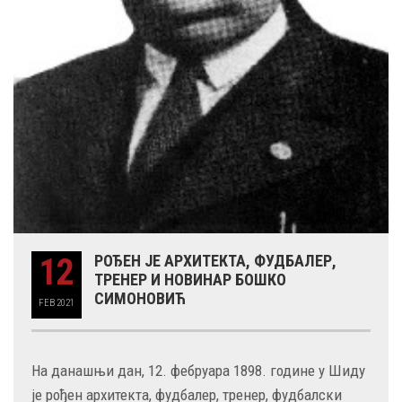
12
РОЂЕН ЈЕ АРХИТЕКТА, ФУДБАЛЕР,
ТРЕНЕР И НОВИНАР БОШКО
СИМОНОВИЋ
FEB
2021
На данашњи дан, 12. фебруара 1898. године у Шиду
је рођен архитекта, фудбалер, тренер, фудбалски