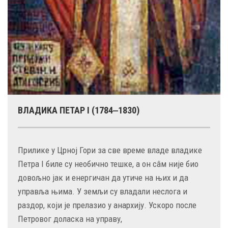
ВЛАДИКА ПЕТАР I (1784‒1830)
Прилике у Црној Гори за све време владе владике
Петра I биле су необично тешке, а он сâм није био
довољно јак и енергичан да утиче на њих и да
управља њима. У земљи су владали неслога и
раздор, који је прелазио у анархију. Ускоро после
Петровог доласка на управу,