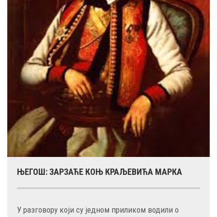
ЊЕГОШ: ЗАРЗАЋЕ КОЊ КРАЉЕВИЋА МАРКА
У разговору који су једном приликом водили о