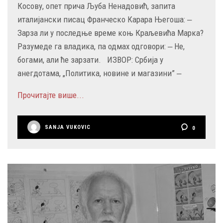
Косову, опет прича Љуба Ненадовић, запита
италијански писац Франческо Карара Његоша: ‒
Зарза ли у последње време коњ Краљевића Марка?
Разумеде га владика, па одмах одговори: ‒ Не,
богами, али ће зарзати. ИЗВОР: Србија у
анегдотама, „Политика, новине и магазини” ‒
Прочитајте више...
SANJA VUKOVIC
0