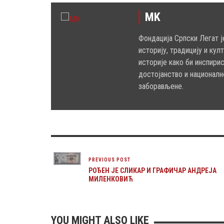
MK
Фондација Српски Легат ј
историју, традицију и кул
историје како би инспири
достојанство и националн
заборављене.
PREVIOUS POST
РОЂЕН ЈЕ СЛИКАР И ГРАФИЧАР АНДРЕЈА
МИЛЕНКОВИЋ
YOU MIGHT ALSO LIKE