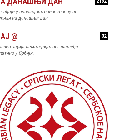
НА ДАНАШЊИ ДАН
2182
гађаји у српској историји који су се
есили на данашњи дан
АЈ @
02
резентација нематеријалног наслеђа
пштина у Србији.