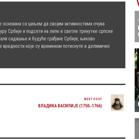
е основана са циљем да својим активностима очува
туру Србије и подсети на лепе и светле тренутке српске
сали садашње и будуће грађане Србије, њихово
е вредности које су временом потиснуте и делимично
NEXT POST
ВЛАДИКА ВАСИЛИЈЕ (1750‒1766)