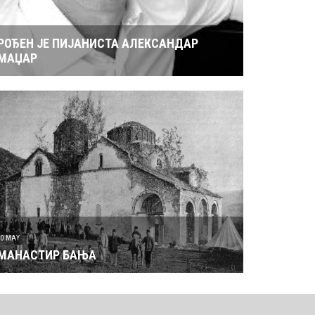
РОЂЕН ЈЕ ПИЈАНИСТА АЛЕКСАНДАР
МАЏАР
30 MAY
МАНАСТИР БАЊА