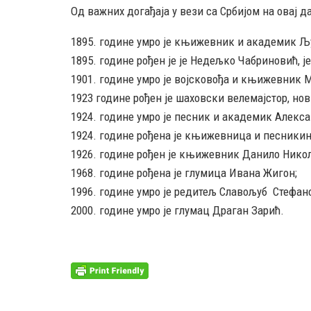
Од важних догађаја у вези са Србијом на овај д
1895. године умро је књижевник и академик Љ
1895. године рођен је је Недељко Чабриновић, ј
1901. године умро је војсковођа и књижевник
1923 године рођен је шаховски велемајстор, но
1924. године умро је песник и академик Алекс
1924. године рођена је књижевница и песники
1926. године рођен је књижевник Данило Никол
1968. године рођена је глумица Ивана Жигон;
1996. године умро је редитељ Славољуб Стефан
2000. године умро је глумац Драган Зарић.