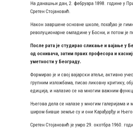
На данашњи дан, 2. фебруара 1898. године у При
Сретен Стојановић.
Након завршене основне школе, похађао је гимн
револуционарне омладине у Босни, и потом је по
После рата је студирао сликање и вајање у Бе
од оснивача, затим првих професора и касни
уметности у Београду.
Формирао је и свој вајарски атеље, активно уч
групним изложбама, писао ликовну критику, об
едиција, и налазио се на многим важним функци
Његова дела се налазе у многим галеријама и м
широм бивше земље су и они Карађорђу и Њего
Сретен Стојановић је умро 29. окотбра 1960. год