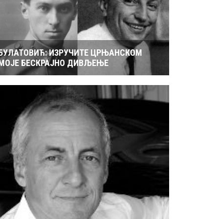
БУЛАТОВИЋ: ИЗРУЧИТЕ ЦРЊАНСКОМ
МОЈЕ БЕСКРАЈНО ДИВЉЕЊЕ