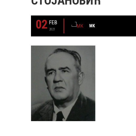
СТОЈАНОВИЋ
02
FEB
MK
2021
29 MAY
РОЂЕН ЈЕ ГЛУМАЦ МИЛУТИН МИЋ