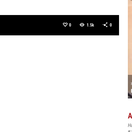
0
1.5k
0
А ТАТИЋ
31 MAY
РОЂЕН ЈЕ ПИЈАНИСТА АЛЕКСАНДАР
МАЏАР
Н
и