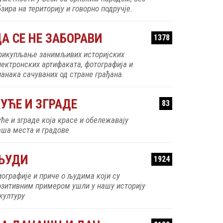
зира на територију и говорно подручје.
А СЕ НЕ ЗАБОРАВИ
1378
рикупљање занимљивих историјских
лектронских артифаката, фотографија и
ланака сачуваних од стране грађана.
УЋЕ И ЗГРАДЕ
83
уће и зграде која красе и обележавају
аша места и градове
ЉУДИ
1924
иографије и приче о људима који су
озитивним примером ушли у нашу историју
 културу