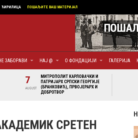
ЋИРИЛИЦА
ПОШАЉИТЕ ВАШ МАТЕРИЈАЛ
НЕ ЗАБОРАВИ
НАЈ @
О ФОНДАЦИЈИ
ГАЛЕРИЈА
И И
7
МИТРОПОЛИТ КАРЛОВАЧКИ И
7
МИ
ГИЈЕ
ПАТРИЈАРХ СРПСКИ ГЕОРГИЈЕ
ПА
Х И
(БРАНКОВИЋ), ПРВОЈЕРАРХ И
(Б
AUGUST
AUGUST
ДОБРОТВОР
ДО
Н
 АКАДЕМИК СРЕТЕН