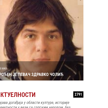
29 MAY
РОЂЕН ЈЕ 
30 MAY
РОЂЕН ЈЕ ПЕВАЧ ЗДРАВКО ЧОЛИЋ
АКТУЕЛНОСТИ
2791
ајава догађаја у области културе, историје
 уметности у вези са српским народом, без