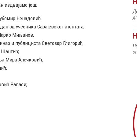
ан издвајамо још:
До
д
убомир Ненадовић;
едан од учесника Сарајевског атентата;
Н
 Марко Миљанов;
винар и публициста Светозар Глигорић;
П
а Шантић;
о
ња Мира Алечковић;
ић;
овић Раваси;