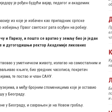
једору је рођен будући вајар, педагог и академик
об
Д
азију из које је избачен као припадник српске
 избијању Првог светског рата осуђен на робију.
П
е
ч
чу и Паризу, и пошто се вратио у земљу био је један
је и дугогодишњи ректор Академије ликовних
К
К
ествовао у уметничком животу, излагао на самосталним и
н
јављивао књиге, био уредник часописа, покретач
јама, те постао и члан САНУ.
узејима, а међу бројним споменицима које је оставио
Б
п
шу у Београду.
и
ине у Београду, и сахрањен је на Новом гробљу.