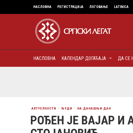
НАСЛОВНА
РЕГИСТРАЦИЈА
ЛОГОВАЊЕ
LATINICA
НАСЛОВНА
КАЛЕНДАР ДОГАЂАЈА
ДА СЕ 
7
МИТРОПОЛИТ КАРЛОВАЧК
ПАТРИЈАРХ СРПСКИ ГЕОР
(БРАНКОВИЋ), ПРВОЈЕРАР
AUGUST
ДОБРОТВОР
АКТУЕЛНОСТИ
ЉУДИ
НА ДАНАШЊИ ДАН
РОЂЕН ЈЕ ВАЈАР И