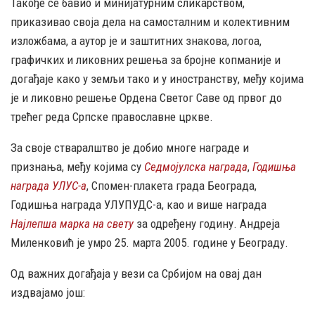
Такође се бавио и минијатурним сликарством,
приказивао своја дела на самосталним и колективним
изложбама, а аутор је и заштитних знакова, логоа,
графичких и ликовних решења за бројне копманије и
догађаје како у земљи тако и у иностранству, међу којима
је и ликовно решење Ордена Светог Саве од првог до
трећег реда Српске православне цркве.
За своје стваралштво је добио многе награде и
признања, међу којима су
Седмојулска награда
,
Годишња
награда УЛУС-а
, Спомен-плакета града Београда,
Годишња награда УЛУПУДС-а, као и више награда
Најлепша марка на свету
за одређену годину. Андреја
Миленковић је умро 25. марта 2005. године у Београду.
Од важних догађаја у вези са Србијом на овај дан
издвајамо још: