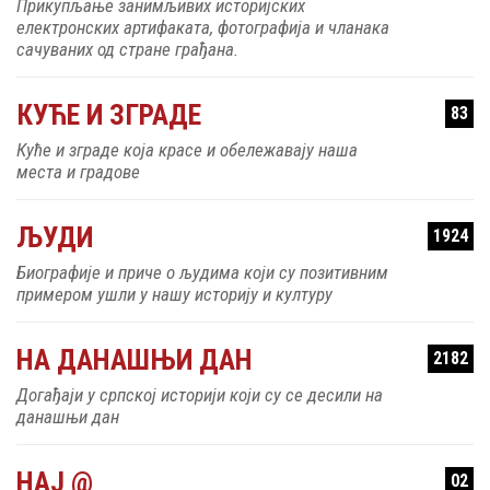
Прикупљање занимљивих историјских
електронских артифаката, фотографија и чланака
сачуваних од стране грађана.
КУЋЕ И ЗГРАДЕ
83
Куће и зграде која красе и обележавају наша
места и градове
ЉУДИ
1924
Биографије и приче о људима који су позитивним
примером ушли у нашу историју и културу
НА ДАНАШЊИ ДАН
2182
Догађаји у српској историји који су се десили на
данашњи дан
НАЈ @
02