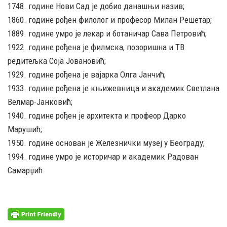
1748. године Нови Сад је добио данашњи назив;
1860. године рођен филолог и професор Милан Решетар;
1889. године умро је лекар и ботаничар Сава Петровић;
1922. године рођена је филмска, позоришна и ТВ
редитељка Соја Јовановић;
1929. године рођена је вајарка Олга Јанчић;
1933. године рођена је књижевница и академик Светлана
Велмар-Јанковић;
1940. године рођен је архитекта и профеор Дарко
Марушић;
1950. године основан је Железнички музеј у Београду;
1994. године умро је историчар и академик Радован
Самарџић.