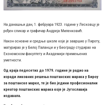
На данашњи дан, 1. фебруара 1923. године у Лесковцу је
рођен сликар и графичар Андреја Миленковић.
Након основне и средње школе које је завршио у Пироту,
матурирао је у Белој Паланци и у Београду студирао на
Економском факултету и Академији примењених
уметности.
Од краја педесетих до 1979. године је радио на
изради ликовних решења поштанских марака у Бироу
за поштанске марке, те је био једини професионални
креатор поштанских марака које је Југославија
издавала.