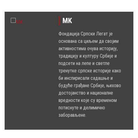
MK
Фондација Српски Легат је
основана са циљем да својим
активностима очува историју,
традицију и културу Србије и
подсети на лепе и светле
тренутке српске историје како
би инспирисали садашње и
будуће грађане Србије, њихово
достојанство и националне
вредности које су временом
потиснуте и делимично
заборављене.