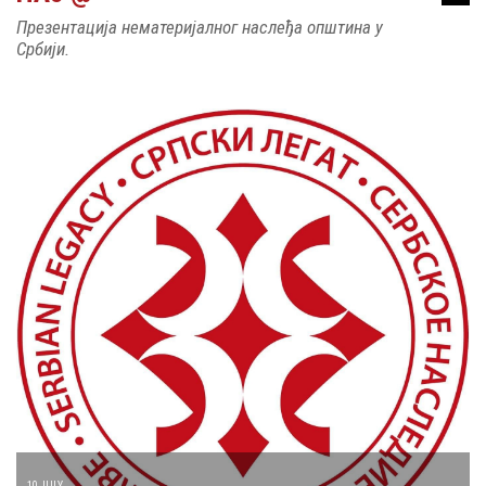
Презентација нематеријалног наслеђа општина у
Србији.
10 JULY