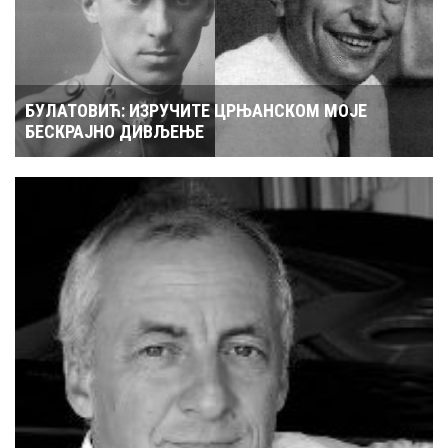
БУЛАТОВИЋ: ИЗРУЧИТЕ ЦРЊАНСКОМ МОЈЕ
БЕСКРАЈНО ДИВЉЕЊЕ