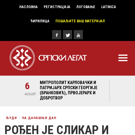
НАСЛОВНА
РЕГИСТРАЦИЈА
ЛОГОВАЊЕ
LATINICA
ЋИРИЛИЦА
ПОШАЉИТЕ ВАШ МАТЕРИЈАЛ
И И
6
МИТРОПОЛИТ КАРЛОВАЧКИ И
6
МИ
ГИЈЕ
ПАТРИЈАРХ СРПСКИ ГЕОРГИЈЕ
ПА
Х И
(БРАНКОВИЋ), ПРВОЈЕРАРХ И
(Б
AUGUST
AUGUST
ДОБРОТВОР
ДО
ЉУДИ
НА ДАНАШЊИ ДАН
РОЂЕН ЈЕ СЛИКАР И