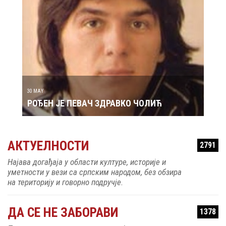
29 MAY
РОЂ
30 MAY
РОЂЕН ЈЕ ПЕВАЧ ЗДРАВКО ЧОЛИЋ
АКТУЕЛНОСТИ
2791
Најава догађаја у области културе, историје и
уметности у вези са српским народом, без обзира
на територију и говорно подручје.
ДА СЕ НЕ ЗАБОРАВИ
1378