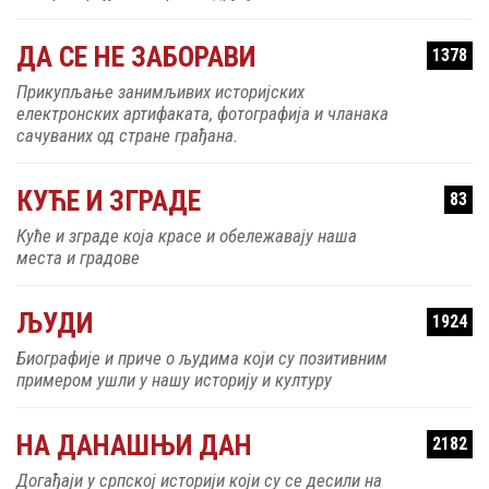
ДА СЕ НЕ ЗАБОРАВИ
1378
Прикупљање занимљивих историјских
електронских артифаката, фотографија и чланака
сачуваних од стране грађана.
КУЋЕ И ЗГРАДЕ
83
Куће и зграде која красе и обележавају наша
места и градове
ЉУДИ
1924
Биографије и приче о људима који су позитивним
примером ушли у нашу историју и културу
НА ДАНАШЊИ ДАН
2182
Догађаји у српској историји који су се десили на