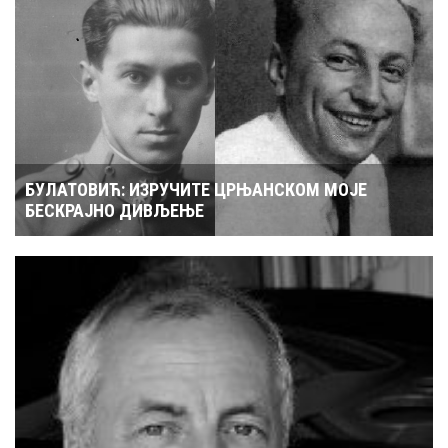
БУЛАТОВИЋ: ИЗРУЧИТЕ ЦРЊАНСКОМ МОЈЕ
БЕСКРАЈНО ДИВЉЕЊЕ