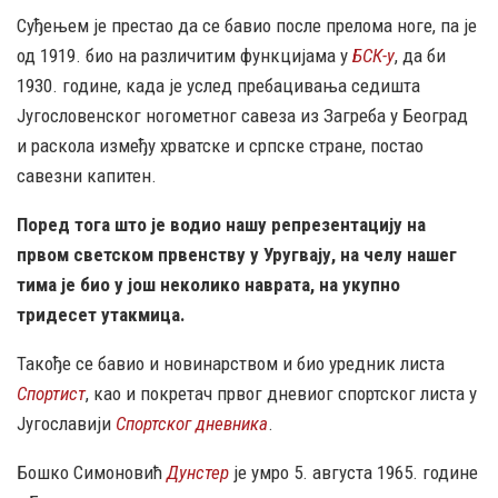
Суђењем је престао да се бавио после прелома ноге, па је
од 1919. био на различитим функцијама у
БСК-у
, да би
1930. године, када је услед пребацивања седишта
Југословенског ногометног савеза из Загреба у Београд
и раскола између хрватске и српске стране, постао
савезни капитен.
Поред тога што је водио нашу репрезентацију на
првом светском првенству у Уругвају, на челу нашег
тима је био у још неколико наврата, на укупно
тридесет утакмица.
Такође се бавио и новинарством и био уредник листа
Спортист
, као и покретач првог дневиог спортског листа у
Југославији
Спортског дневника
.
Бошко Симоновић
Дунстер
је умро 5. августа 1965. године