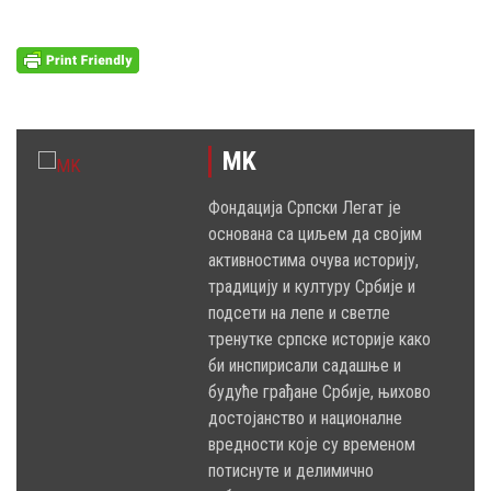
MK
Фондација Српски Легат је
основана са циљем да својим
активностима очува историју,
традицију и културу Србије и
подсети на лепе и светле
тренутке српске историје како
би инспирисали садашње и
будуће грађане Србије, њихово
достојанство и националне
вредности које су временом
потиснуте и делимично