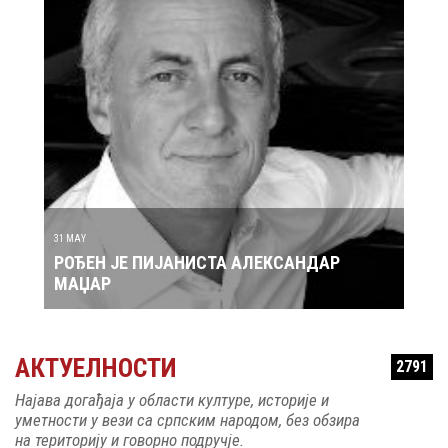
Y
30 MAY
ЕН ЈЕ ПИЈАНИСТА АЛЕКСАНДАР
РОЂЕН ЈЕ ПЕВ
ЏАР
АКТУЕЛНОСТИ
2791
Најава догађаја у области културе, историје и
уметности у вези са српским народом, без обзира
на територију и говорно подручје.