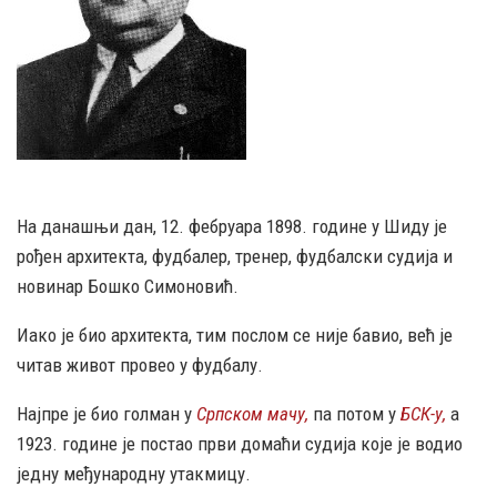
На данашњи дан, 12. фебруара 1898. године у Шиду је
рођен архитекта, фудбалер, тренер, фудбалски судија и
новинар Бошко Симоновић.
Иако је био архитекта, тим послом се није бавио, већ је
читав живот провео у фудбалу.
Најпре је био голман у
Српском мачу,
па потом у
БСК-у,
а
1923. године је постао први домаћи судија које је водио
једну међународну утакмицу.