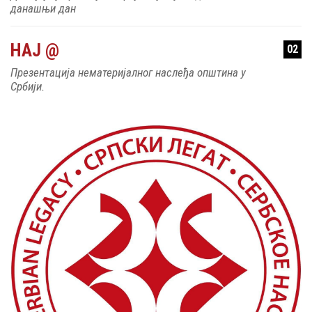
данашњи дан
НАЈ @
02
Презентација нематеријалног наслеђа општина у
Србији.