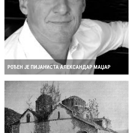
РОЂЕН ЈЕ ПИЈАНИСТА АЛЕКСАНДАР МАЏАР