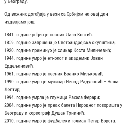
у Београду.
Од важних догађаја у вези са Србијом на овај дан
издвајамо још:
1841. године рођен је песник Лаза Костић;
1859. године завршена је Светоандрејска скупштина;
1920. године преминуо је сликар Коста Миличевић;
1944. године умро је етнолог и академик Јован
Ердељановић;
1961. године умро је песник Бранко Миљковић;
1990. године умро је музичар Ненад Радуловић – Неша
Лептир;
1994. године умрла је глумица Рахела Ферари;
2004. године умро је првак балета Народног позоришта у
Београду и кореограф Душан Трнинић;
2010. године умро је фудбалски голман Петар Борота.