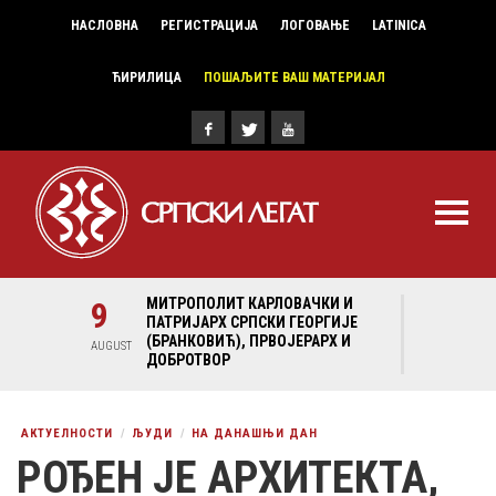
НАСЛОВНА
РЕГИСТРАЦИЈА
ЛОГОВАЊЕ
LATINICA
ЋИРИЛИЦА
ПОШАЉИТЕ ВАШ МАТЕРИЈАЛ
И И
9
МИТРОПОЛИТ КАРЛОВАЧКИ И
9
МИ
ГИЈЕ
ПАТРИЈАРХ СРПСКИ ГЕОРГИЈЕ
ПА
Х И
(БРАНКОВИЋ), ПРВОЈЕРАРХ И
(Б
AUGUST
AUGUST
ДОБРОТВОР
ДО
АКТУЕЛНОСТИ
ЉУДИ
НА ДАНАШЊИ ДАН
РОЂЕН ЈЕ АРХИТЕКТА,