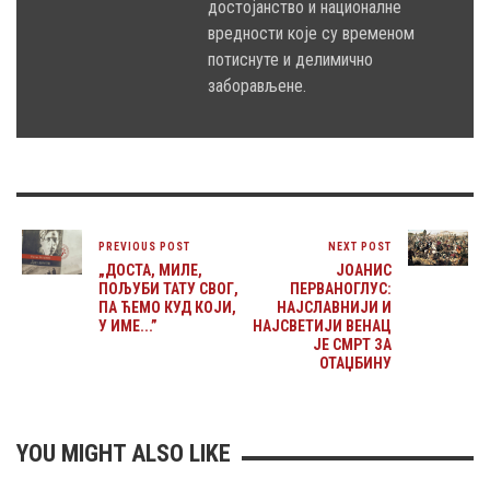
достојанство и националне
вредности које су временом
потиснуте и делимично
заборављене.
PREVIOUS POST
NEXT POST
„ДОСТА, МИЛЕ,
ЈОАНИС
ПОЉУБИ ТАТУ СВОГ,
ПЕРВАНОГЛУС:
ПА ЋЕМО КУД КОЈИ,
НАЈСЛАВНИЈИ И
У ИМЕ...”
НАЈСВЕТИЈИ ВЕНАЦ
ЈЕ СМРТ ЗА
ОТАЏБИНУ
YOU MIGHT ALSO LIKE