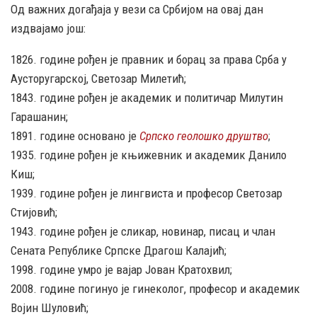
Од важних догађаја у вези са Србијом на овај дан
издвајамо још:
1826. године рођен је правник и борац за права Срба у
Аусторугарској, Светозар Милетић;
1843. године рођен је академик и политичар Милутин
Гарашанин;
1891. године основано је
Српско геолошко друштво
;
1935. године рођен је књижевник и академик Данило
Киш;
1939. године рођен је лингвиста и професор Светозар
Стијовић;
1943. године рођен је сликар, новинар, писац и члан
Сената Републике Српске Драгош Калајић;
1998. године умро је вајар Јован Кратохвил;
2008. године погинуо је гинеколог, професор и академик
Војин Шуловић;