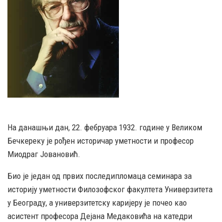
На данашњи дан, 22. фебруара 1932. године у Великом
Бечкереку је рођен историчар уметности и професор
Миодраг Јовановић.
Био је један од првих последипломаца семинара за
историју уметности Филозофског факултета Универзитета
у Београду, а универзитетску каријеру је почео као
асистент професора Дејана Медаковића на катедри