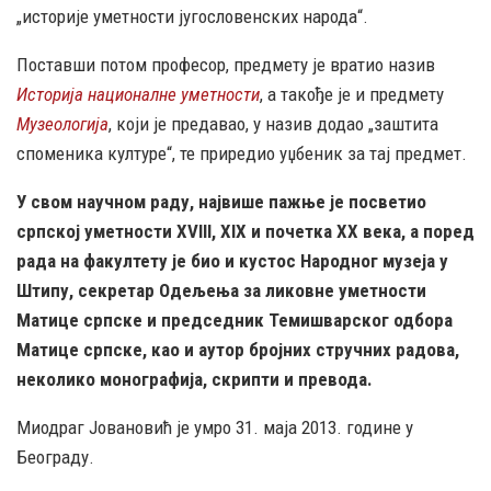
„историје уметности југословенских народа“.
Поставши потом професор, предмету је вратио назив
Историја националне уметности
, а такође је и предмету
Музеологија
, који је предавао, у назив додао „заштита
споменика културе“, те приредио уџбеник за тај предмет.
У свом научном раду, највише пажње је посветио
српској уметности XVIII, XIX и почетка XX века, а поред
рада на факултету је био и кустос Народног музеја у
Штипу, секретар Одељења за ликовне уметности
Матице српске и председник Темишварског одбора
Матице српске, као и аутор бројних стручних радова,
неколико монографија, скрипти и превода.
Миодраг Јовановић је умро 31. маја 2013. године у
Београду.