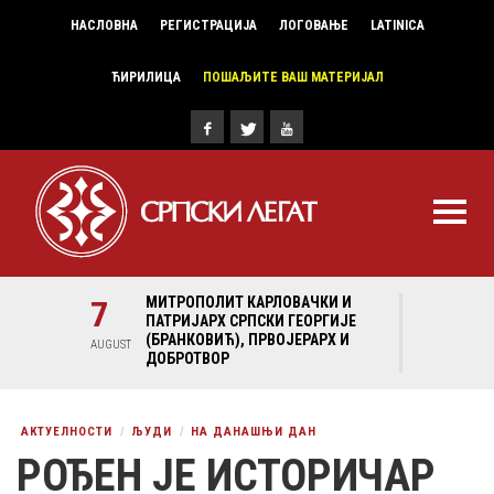
НАСЛОВНА
РЕГИСТРАЦИЈА
ЛОГОВАЊЕ
LATINICA
ЋИРИЛИЦА
ПОШАЉИТЕ ВАШ МАТЕРИЈАЛ
И И
7
МИТРОПОЛИТ КАРЛОВАЧКИ И
7
МИ
ГИЈЕ
ПАТРИЈАРХ СРПСКИ ГЕОРГИЈЕ
ПА
Х И
(БРАНКОВИЋ), ПРВОЈЕРАРХ И
(Б
AUGUST
AUGUST
ДОБРОТВОР
ДО
АКТУЕЛНОСТИ
ЉУДИ
НА ДАНАШЊИ ДАН
РОЂЕН ЈЕ ИСТОРИЧАР