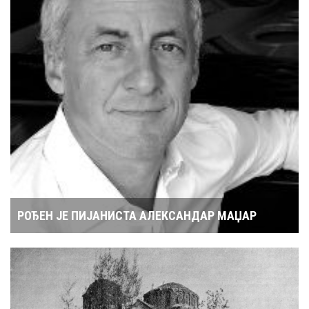
РОЂЕН ЈЕ ПИЈАНИСТА АЛЕКСАНДАР МАЏАР