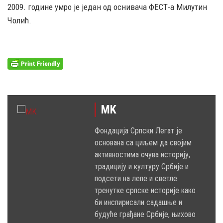
2009. године умро је један од оснивача ФЕСТ-а Милутин
Чолић.
MK
Фондација Српски Легат је
основана са циљем да својим
активностима очува историју,
традицију и културу Србије и
подсети на лепе и светле
тренутке српске историје како
би инспирисали садашње и
будуће грађане Србије, њихово