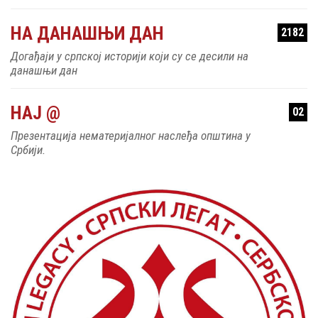
НА ДАНАШЊИ ДАН
2182
Догађаји у српској историји који су се десили на
данашњи дан
НАЈ @
02
Презентација нематеријалног наслеђа општина у
Србији.