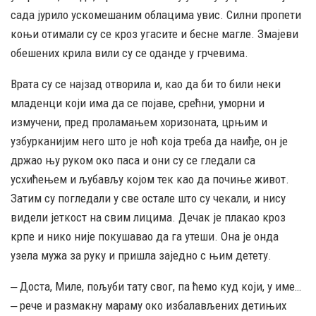
сада јурило ускомешаним облацима увис. Силни пропети
коњи отимали су се кроз угасите и бесне магле. Змајеви
обешених крила вили су се оданде у грчевима.
Врата су се најзад отворила и, као да би то били неки
младенци који има да се појаве, срећни, уморни и
измучени, пред проламањем хоризоната, црњим и
узбурканијим него што је ноћ која треба да наиђе, он је
држао њу руком око паса и они су се гледали са
усхићењем и љубављу којом тек као да почиње живот.
Затим су погледали у све остале што су чекали, и нису
видели јеткост на свим лицима. Дечак је плакао кроз
крпе и нико није покушавао да га утеши. Она је онда
узела мужа за руку и пришла заједно с њим детету.
‒ Доста, Миле, пољуби тату свог, па ћемо куд који, у име…
‒ рече и размакну мараму око избалављених детињих