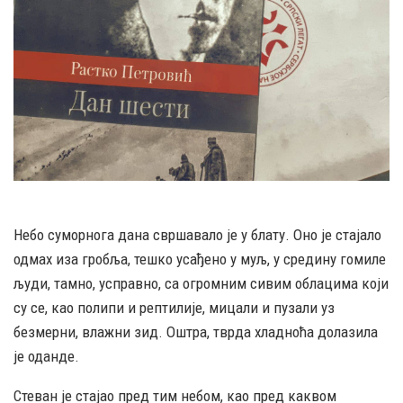
Небо суморнога дана свршавало је у блату. Оно је стајало
одмах иза гробља, тешко усађено у муљ, у средину гомиле
људи, тамно, усправно, са огромним сивим облацима који
су се, као полипи и рептилије, мицали и пузали уз
безмерни, влажни зид. Оштра, тврда хладноћа долазила
је оданде.
Стеван је стајао пред тим небом, као пред каквом