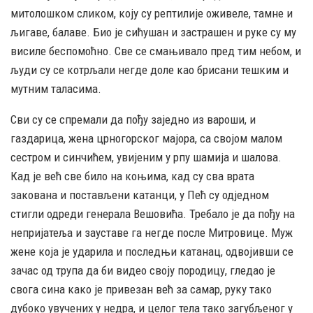
митолошком сликом, коју су рептилије оживеле, тамне и
љигаве, балаве. Био је сићушан и застрашен и руке су му
висиле беспомоћно. Све се смањивало пред тим небом, и
људи су се котрљали негде доле као брисани тешким и
мутним таласима.
Сви су се спремали да пођу заједно из вароши, и
газдарица, жена црногорског мајора, са својом малом
сестром и синчићем, увијеним у рпу шамија и шалова.
Кад је већ све било на коњима, кад су сва врата
закована и постављени катанци, у Пећ су одједном
стигли одреди генерала Вешовића. Требало је да пођу на
непријатеља и зауставе га негде после Митровице. Муж
жене која је ударила и последњи катанац, одвојивши се
зачас од трупа да би видео своју породицу, гледао је
свога сина како је привезан већ за самар, руку тако
дубоко увучених у недра, и целог тела тако загубљеног у