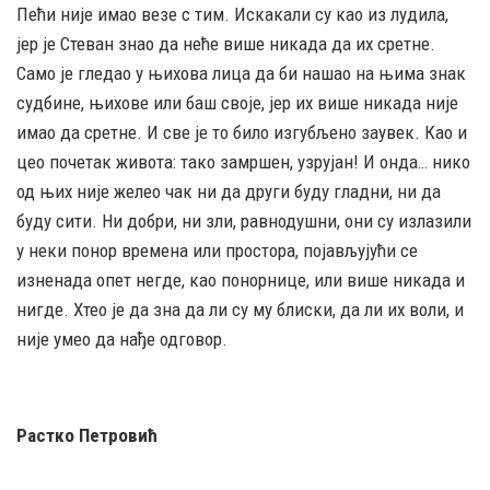
Пећи није имао везе с тим. Искакали су као из лудила,
јер је Стеван знао да неће више никада да их сретне.
Само је гледао у њихова лица да би нашао на њима знак
судбине, њихове или баш своје, јер их више никада није
имао да сретне. И све је то било изгубљено заувек. Као и
цео почетак живота: тако замршен, узрујан! И онда… нико
од њих није желео чак ни да други буду гладни, ни да
буду сити. Ни добри, ни зли, равнодушни, они су излазили
у неки понор времена или простора, појављујући се
изненада опет негде, као понорнице, или више никада и
нигде. Хтео је да зна да ли су му блиски, да ли их воли, и
није умео да нађе одговор.
Растко Петровић