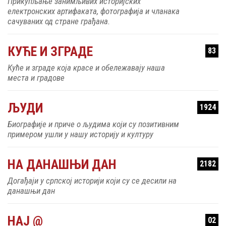
Прикупљање занимљивих историјских
електронских артифаката, фотографија и чланака
сачуваних од стране грађана.
КУЋЕ И ЗГРАДЕ
83
Куће и зграде која красе и обележавају наша
места и градове
ЉУДИ
1924
Биографије и приче о људима који су позитивним
примером ушли у нашу историју и културу
НА ДАНАШЊИ ДАН
2182
Догађаји у српској историји који су се десили на
данашњи дан
НАЈ @
02