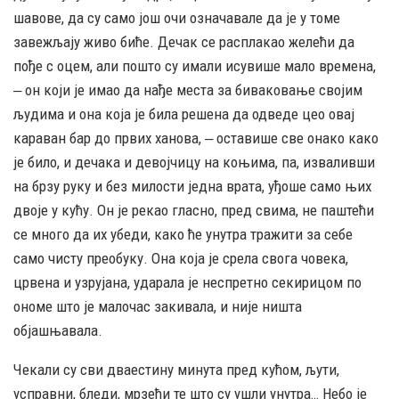
шавове, да су само још очи означавале да је у томе
завежљају живо биће. Дечак се расплакао желећи да
пође с оцем, али пошто су имали исувише мало времена,
‒ он који је имао да нађе места за биваковање својим
људима и она која је била решена да одведе цео овај
караван бар до првих ханова, ‒ оставише све онако како
је било, и дечака и девојчицу на коњима, па, изваливши
на брзу руку и без милости једна врата, уђоше само њих
двоје у кућу. Он је рекао гласно, пред свима, не паштећи
се много да их убеди, како ће унутра тражити за себе
само чисту преобуку. Она која је срела свога човека,
црвена и узрујана, ударала је неспретно секирицом по
ономе што је малочас закивала, и није ништа
објашњавала.
Чекали су сви дваестину минута пред кућом, љути,
усправни, бледи, мрзећи те што су ушли унутра… Небо је