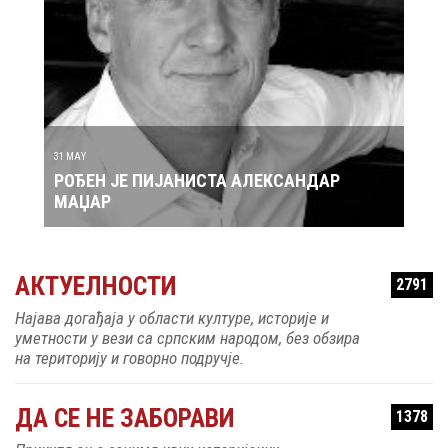
АТИЋ
31 MAY
30 MAY
РОЂЕН ЈЕ ПИЈАНИСТА АЛЕКСАНДАР
РОЂ
МАЏАР
АКТУЕЛНОСТИ
2791
Најава догађаја у области културе, историје и
уметности у вези са српским народом, без обзира
на територију и говорно подручје.
ДА СЕ НЕ ЗАБОРАВИ
1378