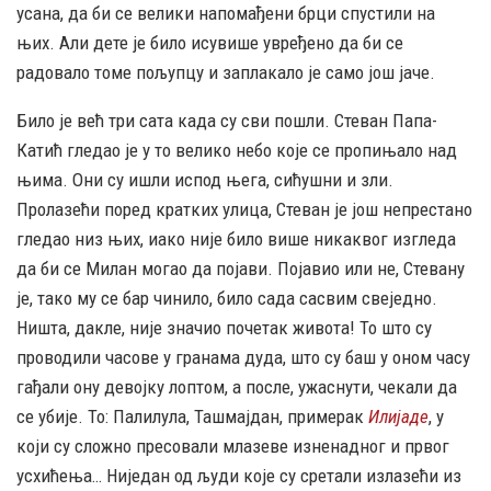
усана, да би се велики напомађени брци спустили на
њих. Али дете је било исувише увређено да би се
радовало томе пољупцу и заплакало је само још јаче.
Било је већ три сата када су сви пошли. Стеван Папа-
Катић гледао је у то велико небо које се пропињало над
њима. Они су ишли испод њега, сићушни и зли.
Пролазећи поред кратких улица, Стеван је још непрестано
гледао низ њих, иако није било више никаквог изгледа
да би се Милан могао да појави. Појавио или не, Стевану
је, тако му се бар чинило, било сада сасвим свеједно.
Ништа, дакле, није значио почетак живота! То што су
проводили часове у гранама дуда, што су баш у оном часу
гађали ону девојку лоптом, а после, ужаснути, чекали да
се убије. То: Палилула, Ташмајдан, примерак
Илијаде
, у
који су сложно пресовали млазеве изненадног и првог
усхићења… Ниједан од људи које су сретали излазећи из