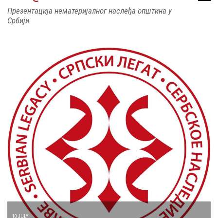
Презентација нематеријалног наслеђа општина у
Србији.
10 JULY