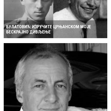
БУЛАТОВИЋ: ИЗРУЧИТЕ ЦРЊАНСКОМ МОЈЕ
БЕСКРАЈНО ДИВЉЕЊЕ