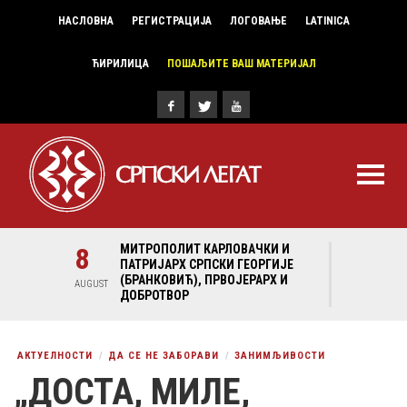
НАСЛОВНА
РЕГИСТРАЦИЈА
ЛОГОВАЊЕ
LATINICA
ЋИРИЛИЦА
ПОШАЉИТЕ ВАШ МАТЕРИЈАЛ
И И
8
МИТРОПОЛИТ КАРЛОВАЧКИ И
8
МИ
ГИЈЕ
ПАТРИЈАРХ СРПСКИ ГЕОРГИЈЕ
ПА
Х И
(БРАНКОВИЋ), ПРВОЈЕРАРХ И
(Б
AUGUST
AUGUST
ДОБРОТВОР
ДО
АКТУЕЛНОСТИ
ДА СЕ НЕ ЗАБОРАВИ
ЗАНИМЉИВОСТИ
„ДОСТА, МИЛЕ,