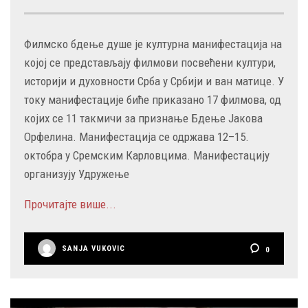
Филмско бдење душе је културна манифестација на
којој се представљају филмови посвећени култури,
историји и духовности Срба у Србији и ван матице. У
току манифестације биће приказано 17 филмова, од
којих се 11 такмичи за признање Бдење Јакова
Орфелина. Манифестација се одржава 12–15.
октобра у Сремским Карловцима. Манифестацију
организују Удружење
Прочитајте више...
SANJA VUKOVIC
0