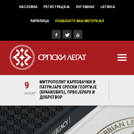
НАСЛОВНА
РЕГИСТРАЦИЈА
ЛОГОВАЊЕ
LATINICA
ЋИРИЛИЦА
ПОШАЉИТЕ ВАШ МАТЕРИЈАЛ
И И
9
МИТРОПОЛИТ КАРЛОВАЧКИ И
9
МИ
ГИЈЕ
ПАТРИЈАРХ СРПСКИ ГЕОРГИЈЕ
ПА
Х И
(БРАНКОВИЋ), ПРВОЈЕРАРХ И
(Б
AUGUST
AUGUST
ДОБРОТВОР
ДО