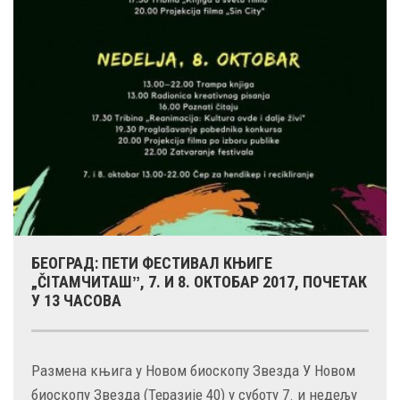
БЕОГРАД: ПЕТИ ФЕСТИВАЛ КЊИГЕ
„ČITAMЧИТАШˮ, 7. И 8. ОКТОБАР 2017, ПОЧЕТАК
У 13 ЧАСОВА
Размена књига у Новом биоскопу Звезда У Новом
биоскопу Звезда (Теразије 40) у суботу 7. и недељу