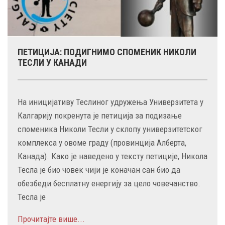
ПЕТИЦИЈА: ПОДИГНИМО СПОМЕНИК НИКОЛИ
ТЕСЛИ У КАНАДИ
На иницијативу Теслиног удружења Универзитета у
Калгарију покренута је петиција за подизање
споменика Николи Тесли у склопу универзитетског
комплекса у овоме граду (провинција Алберта,
Канада). Како је наведено у тексту петиције, Никола
Тесла је био човек чији је коначан сан био да
обезбеди бесплатну енергију за цело човечанство.
Тесла је
Прочитајте више...