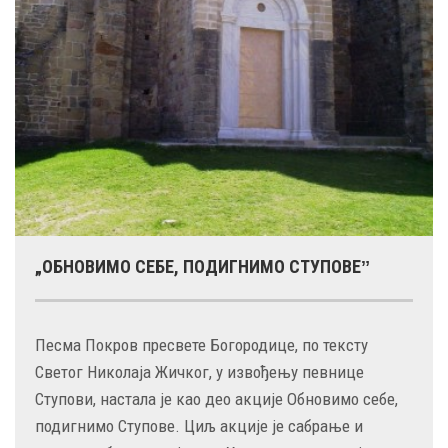
„ОБНОВИМО СЕБЕ, ПОДИГНИМО СТУПОВЕˮ
Песма Покров пресвете Богородице, по тексту
Светог Николаја Жичког, у извођењу певнице
Ступови, настала је као део акције Обновимо себе,
подигнимо Ступове. Циљ акције је сабрање и