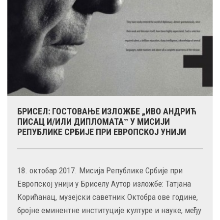
БРИСЕЛ: ГОСТОВАЊЕ ИЗЛОЖБЕ „ИВО АНДРИЋ
ПИСАЦ И/ИЛИ ДИПЛОМАТАˮ У МИСИЈИ
РЕПУБЛИКЕ СРБИЈЕ ПРИ ЕВРОПСКОЈ УНИЈИ
18. октобар 2017. Мисија Републике Србије при
Европској унији у Бриселу Аутор изложбе: Татјана
Корићанац, музејски саветник Октобра ове године,
бројне еминентне институције културе и науке, међу