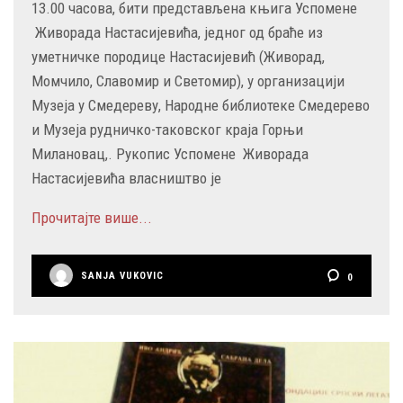
13.00 часова, бити представљена књига Успомене
Живорада Настасијевића, једног од браће из
уметничке породице Настасијевић (Живорад,
Момчило, Славомир и Светомир), у организацији
Музеја у Смедереву, Народне библиотеке Смедерево
и Музеја рудничко-таковског краја Горњи
Милановац,. Рукопис Успомене Живорада
Настасијевића власништво je
Прочитајте више...
SANJA VUKOVIC
0