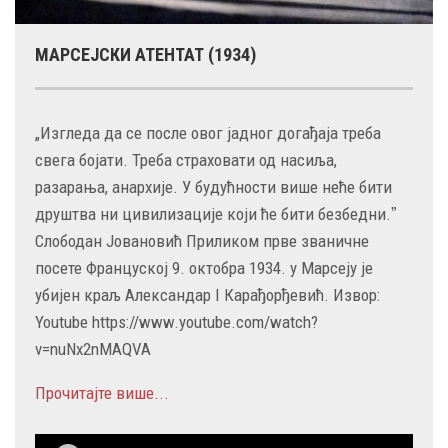
МАРСЕЈСКИ АТЕНТАТ (1934)
„Изгледа да се после овог јадног догађаја треба
свега бојати. Треба страховати од насиља,
разарања, анархије. У будућности више неће бити
друштва ни цивилизације који ће бити безбедни.ˮ
Слободан Јовановић Приликом прве званичне
посете Француској 9. октобра 1934. у Марсеју је
убијен краљ Александар I Карађорђевић. Извор:
Youtube https://www.youtube.com/watch?
v=nuNx2nMAQVA
Прочитајте више...