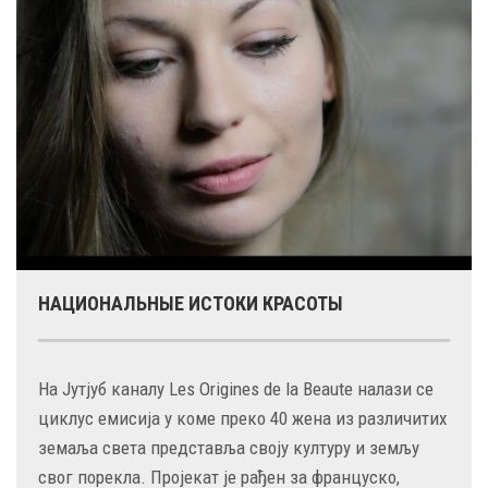
НАЦИОНАЛЬНЫЕ ИСТОКИ КРАСОТЫ
На Јутјуб каналу Les Origines de la Beaute налази се
циклус емисија у коме преко 40 жена из различитих
земаља света представља своју културу и земљу
свог порекла. Пројекат је рађен за француско,