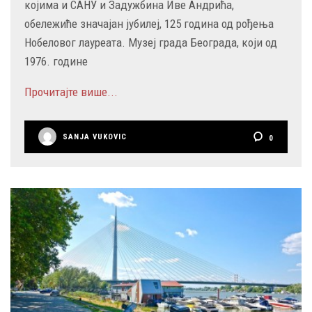
којима и САНУ и Задужбина Иве Андрића,
обележиће значајан јубилеј, 125 година од рођења
Нобеловог лауреата. Музеј града Београда, који од
1976. године
Прочитајте више...
SANJA VUKOVIC
0