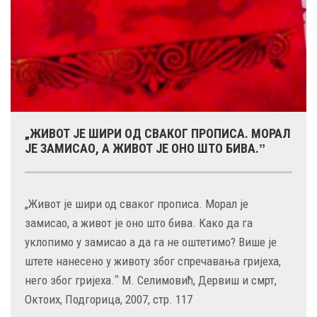
„ЖИВОТ ЈЕ ШИРИ ОД СВАКОГ ПРОПИСА. МОРАЛ
ЈЕ ЗАМИСАО, А ЖИВОТ ЈЕ ОНО ШТО БИВА.ˮ
„Живот је шири од сваког прописа. Морал је
замисао, а живот је оно што бива. Како да га
уклопимо у замисао а да га не оштетимо? Више је
штете нанесено у животу због спречавања гријеха,
него због гријеха.ˮ М. Селимовић, Дервиш и смрт,
Октоих, Подгорица, 2007, стр. 117