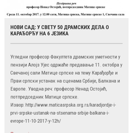
НОВИ САД: У СВЕТУ 50 ДРАМСКИХ ДЕЛА О
КАРАЂОРЂУ НА 6 ЈЕЗИКА
Угледни професор Факултета драмских уметности у
пензији Алојз Ујес одржаће предавање 11. октобра у
Свечаној сали Матице српске на тему Карађорђе и
Први српски устанак на сценама Србије, Балкана и
Европе. Уводна реч: професор Ненад Остојић,
потпредседник Матице српске.
Извор: http://www.maticasrpska.org.rs/karadjordje-i-
prvi-srpske-ustanak-na-stsenama-srbije-balkana-i-
evrope-11-10-2017-y-12h/