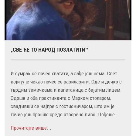
„СВЕ ЋЕ ТО НАРОД ПОЗЛАТИТИˮ
И сумрак се почео хватати, а лађе још нема. Свет
који ју је чекао почео се разилазити. Оде и дечко с
тврдим земичкама и капетаница с бајатим лицем.
Одоше и оба практиканта с Марком столаром,
свадивши се најпре с гостионичаром, што им је
точио још прошле среде отворено пиво. Пођоше
Прочитајте више...