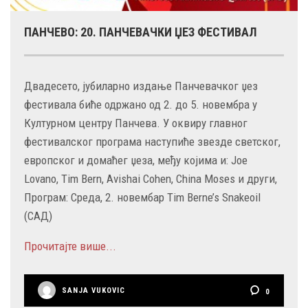
ПАНЧЕВО: 20. ПАНЧЕВАЧКИ ЏЕЗ ФЕСТИВАЛ
Двадесето, јубиларно издање Панчевачког џез
фестивала биће одржано од 2. до 5. новембра у
Културном центру Панчева. У оквиру главног
фестивалског програма наступиће звезде светског,
европског и домаћег џеза, међу којима и: Joe
Lovano, Tim Bern, Avishai Cohen, China Moses и други,
Програм: Среда, 2. новембар Tim Berne’s Snakeoil
(САД)
Прочитајте више...
SANJA VUKOVIC
0