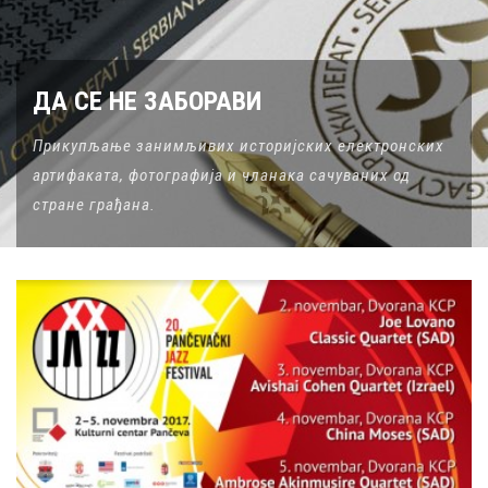
ДА СЕ НЕ ЗАБОРАВИ
Прикупљање занимљивих историјских електронских
артифаката, фотографија и чланака сачуваних од
стране грађана.