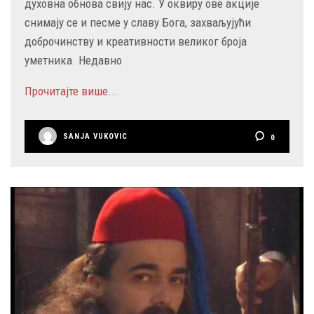
духовна обнова свију нас. У оквиру ове акције
снимају се и песме у славу Бога, захваљујући
доброчинству и креативности великог броја
уметника. Недавно
Прочитајте више...
SANJA VUKOVIC
0