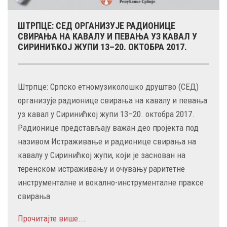
ШТРПЦЕ: СЕД ОРГАНИЗУЈЕ РАДИОНИЦЕ
СВИРАЊА НА КАВАЛУ И ПЕВАЊА УЗ КАВАЛ У
СИРИНИЋКОЈ ЖУПИ 13–20. ОКТОБРА 2017.
Штрпце: Српско етномузиколошко друштво (СЕД)
организује радионице свирања на кавалу и певања
уз кавал у Сиринићкој жупи 13–20. октобра 2017.
Радионице представљају важан део пројекта под
називом Истраживање и радионице свирања на
кавалу у Сиринићкој жупи, који је заснован на
теренском истраживању и очувању раритетне
инструменталне и вокално-инструменталне праксе
свирања
Прочитајте више...