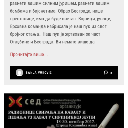
разнети вашим силним јуришем, разнети вашим
бомбама и бајонетима. Образ Београда, наше
престонице, има да буде светао. Војници, јунаци,
Врховна команда избрисала је наш пук из свог
бројног стања… Наш пук је жртвован за част
Отаџбине и Београда. Ви немате више да
Прочитајте више...
SANJA VUKOVIC
0