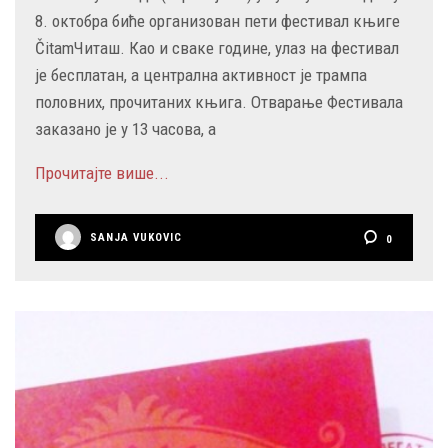
8. октобра биће организован пети фестивал књиге
ČitamЧиташ. Као и сваке године, улаз на фестивал
је бесплатан, а централна активност је трампа
половних, прочитаних књига. Отварање Фестивала
заказано је у 13 часова, а
Прочитајте више...
SANJA VUKOVIC
0