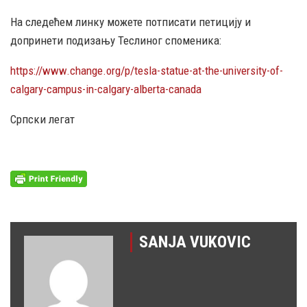
На следећем линку можете потписати петицију и
допринети подизању Теслиног споменика:
https://www.change.org/p/tesla-statue-at-the-university-of-
calgary-campus-in-calgary-alberta-canada
Српски легат
SANJA VUKOVIC