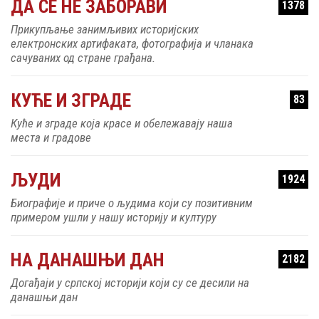
ДА СЕ НЕ ЗАБОРАВИ
1378
Прикупљање занимљивих историјских
електронских артифаката, фотографија и чланака
сачуваних од стране грађана.
КУЋЕ И ЗГРАДЕ
83
Куће и зграде која красе и обележавају наша
места и градове
ЉУДИ
1924
Биографије и приче о људима који су позитивним
примером ушли у нашу историју и културу
НА ДАНАШЊИ ДАН
2182
Догађаји у српској историји који су се десили на
данашњи дан