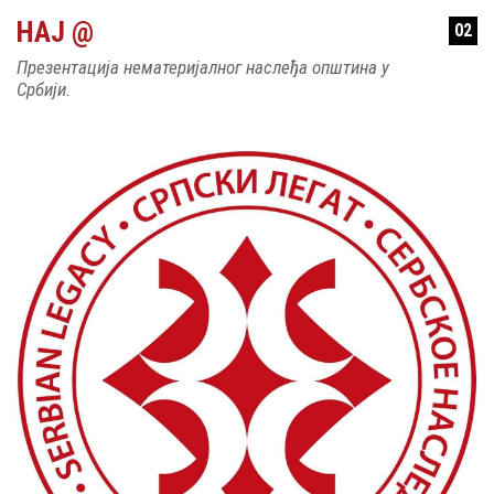
НАЈ @
02
Презентација нематеријалног наслеђа општина у
Србији.