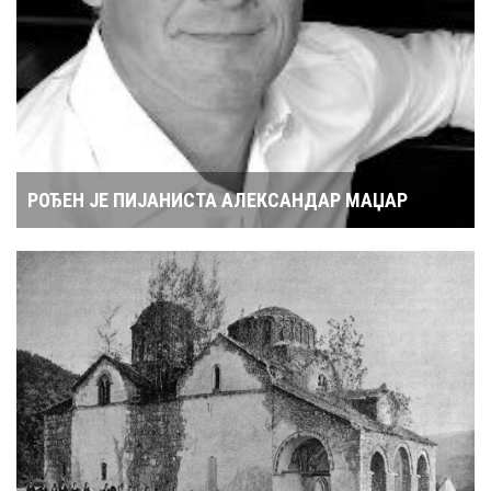
РОЂЕН ЈЕ ПИЈАНИСТА АЛЕКСАНДАР МАЏАР