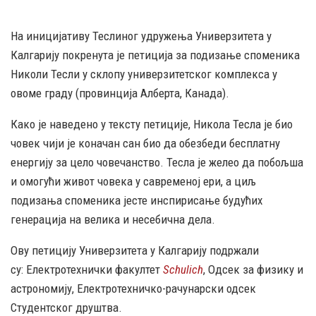
На иницијативу Теслиног удружења Универзитета у
Калгарију покренута је петиција за подизање споменика
Николи Тесли у склопу универзитетског комплекса у
овоме граду (провинција Алберта, Канада).
Како је наведено у тексту петиције, Никола Тесла је био
човек чији је коначан сан био да обезбеди бесплатну
енергију за цело човечанство. Тесла је желео да побољша
и омогући живот човека у савременој ери, а циљ
подизања споменика јесте инспирисање будућих
генерација на велика и несебична дела.
Ову петицију Универзитета у Калгарију подржали
су: Електротехнички факултет
Schulich
, Одсек за физику и
астрономију, Електротехничко-рачунарски одсек
Студентског друштва.