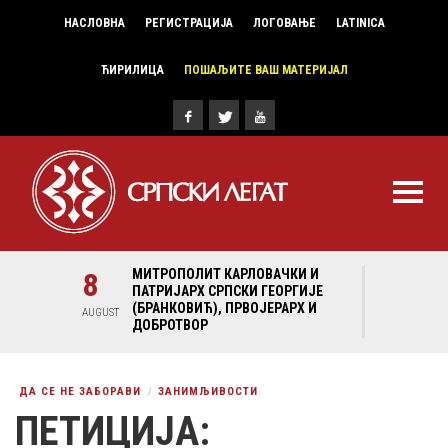
НАСЛОВНА
РЕГИСТРАЦИЈА
ЛОГОВАЊЕ
LATINICA
ЋИРИЛИЦА
ПОШАЉИТЕ ВАШ МАТЕРИЈАЛ
И И
8
МИТРОПОЛИТ КАРЛОВАЧКИ И
8
МИ
ГИЈЕ
ПАТРИЈАРХ СРПСКИ ГЕОРГИЈЕ
ПА
Х И
(БРАНКОВИЋ), ПРВОЈЕРАРХ И
(Б
AUGUST
AUGUST
ДОБРОТВОР
ДО
ДА СЕ НЕ ЗАБОРАВИ
ЗАНИМЉИВОСТИ
ПЕТИЦИЈА: