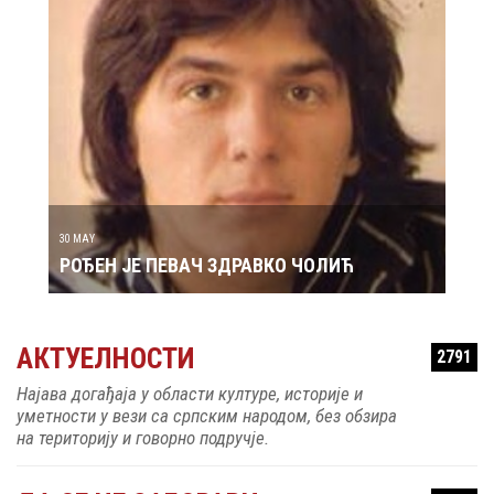
29 MAY
РОЂ
30 MAY
РОЂЕН ЈЕ ПЕВАЧ ЗДРАВКО ЧОЛИЋ
АКТУЕЛНОСТИ
2791
Најава догађаја у области културе, историје и
уметности у вези са српским народом, без обзира
на територију и говорно подручје.