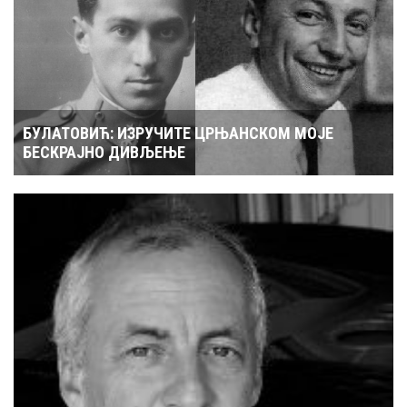
БУЛАТОВИЋ: ИЗРУЧИТЕ ЦРЊАНСКОМ МОЈЕ
БЕСКРАЈНО ДИВЉЕЊЕ