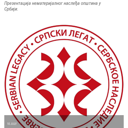
Презентација нематеријалног наслеђа општина у
Србији.
10 JULY