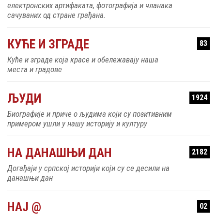
електронских артифаката, фотографија и чланака
сачуваних од стране грађана.
КУЋЕ И ЗГРАДЕ
83
Куће и зграде која красе и обележавају наша
места и градове
ЉУДИ
1924
Биографије и приче о људима који су позитивним
примером ушли у нашу историју и културу
НА ДАНАШЊИ ДАН
2182
Догађаји у српској историји који су се десили на
данашњи дан
НАЈ @
02