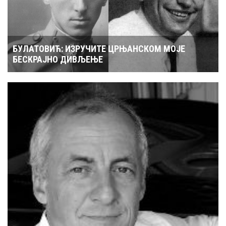
БУЛАТОВИЋ: ИЗРУЧИТЕ ЦРЊАНСКОМ МОЈЕ
БЕСКРАЈНО ДИВЉЕЊЕ