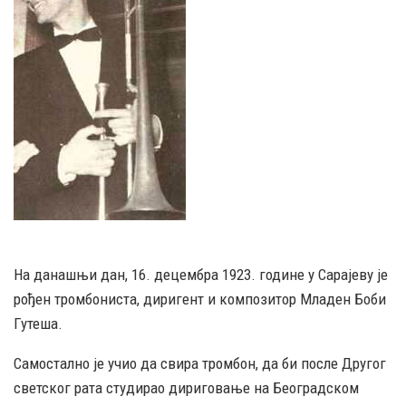
На данашњи дан, 16. децембра 1923. године у Сарајеву је
рођен тромбониста, диригент и композитор Младен Боби
Гутеша.
Самостално је учио да свира тромбон, да би после Другог
светског рата студирао дириговање на Београдском