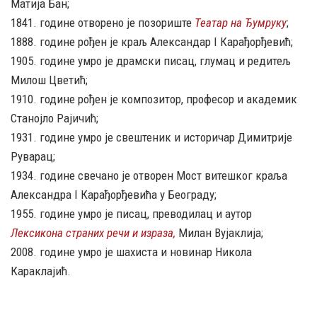
Матија Бан;
1841. године отворено је позориште
Театар на Ђумруку
;
1888. године рођен је краљ Александар I Карађорђевић;
1905. године умро је драмски писац, глумац и редитељ
Милош Цветић;
1910. године рођен је композитор, професор и академик
Станојло Рајичић;
1931. године умро је свештеник и историчар Димитрије
Руварац;
1934. године свечано је отворен Мост витешког краља
Александра I Карађорђевића у Београду;
1955. године умро је писац, преводилац и аутор
Лексикона страних речи и израза,
Милан Вујаклија;
2008. године умро је шахиста и новинар Никола
Караклајић.