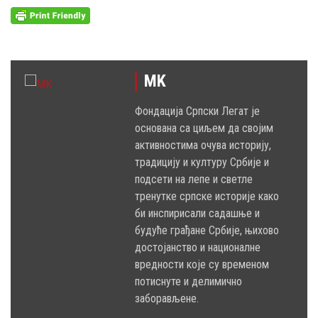
MK
Фондација Српски Легат је
основана са циљем да својим
активностима очува историју,
традицију и културу Србије и
подсети на лепе и светле
тренутке српске историје како
би инспирисали садашње и
будуће грађане Србије, њихово
достојанство и националне
вредности које су временом
потиснуте и делимично
заборављене.