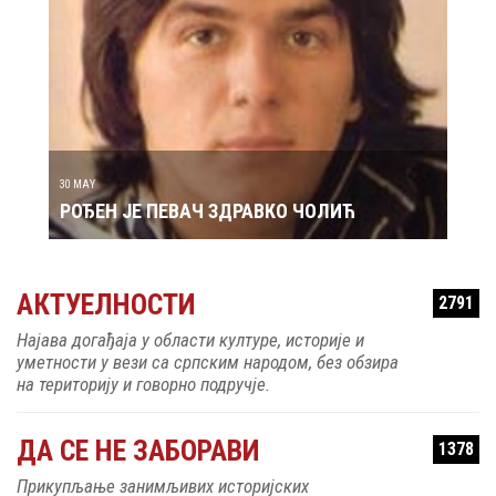
29 MAY
РОЂ
30 MAY
РОЂЕН ЈЕ ПЕВАЧ ЗДРАВКО ЧОЛИЋ
АКТУЕЛНОСТИ
2791
Најава догађаја у области културе, историје и
уметности у вези са српским народом, без обзира
на територију и говорно подручје.
ДА СЕ НЕ ЗАБОРАВИ
1378
Прикупљање занимљивих историјских