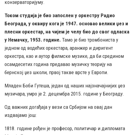
конзерваторијуму.
Током студија је био запослен у оркестру Радио
Београда, у оквиру кога је 1947. основао велики џез и
плесни оркестар, на чијем је челу био до свог одласка
у Немачку, 1953. године.
Тамо је био тромбониста у
једном од водећих оркестара, аранжер и диригент
оркестра, као и аутор филмске музике, да би средином
осамдесетих година предавао музичку теорију на
бернској џез школи, првој такве врсте у Европи.
Младен Боби Гутеша, један од наших најзначајнијих џез
музичара, умро је 2. децембра 2015. године у Београду.
Од важних догађаја у вези са Србијом на овај дан
издвајамо још:
1818. године рођен је професор, политичар и дипломата