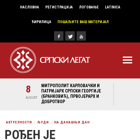
НАСЛОВНА
РЕГИСТРАЦИЈА
ЛОГОВАЊЕ
LATINICA
ЋИРИЛИЦА
ПОШАЉИТЕ ВАШ МАТЕРИЈАЛ
И И
8
МИТРОПОЛИТ КАРЛОВАЧКИ И
8
МИ
ГИЈЕ
ПАТРИЈАРХ СРПСКИ ГЕОРГИЈЕ
ПА
Х И
(БРАНКОВИЋ), ПРВОЈЕРАРХ И
(Б
AUGUST
AUGUST
ДОБРОТВОР
ДО
АКТУЕЛНОСТИ
ЉУДИ
НА ДАНАШЊИ ДАН
РОЂЕН ЈЕ