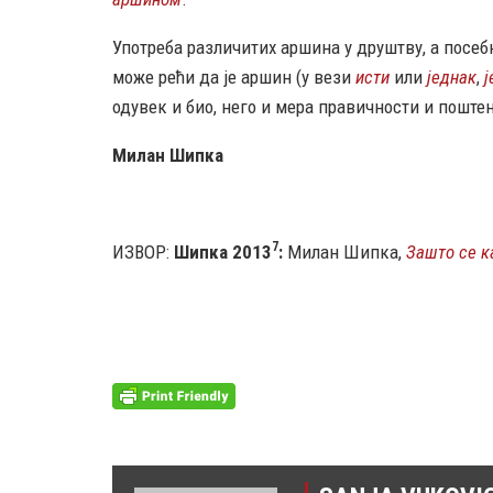
Употреба различитих аршина у друштву, а посеб
може рећи да је аршин (у вези
исти
или
једнак
,
ј
одувек и био, него и мера правичности и поште
Милан Шипка
7
ИЗВОР:
Шипка 2013
:
Милан Шипка,
Зашто се 