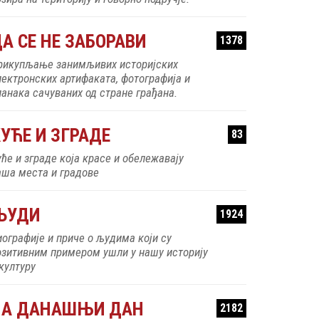
рикупљање занимљивих историјских
лектронских артифаката, фотографија и
ланака сачуваних од стране грађана.
УЋЕ И ЗГРАДЕ
83
уће и зграде која красе и обележавају
аша места и градове
ЉУДИ
1924
иографије и приче о људима који су
озитивним примером ушли у нашу историју
 културу
НА ДАНАШЊИ ДАН
2182
гађаји у српској историји који су се
есили на данашњи дан