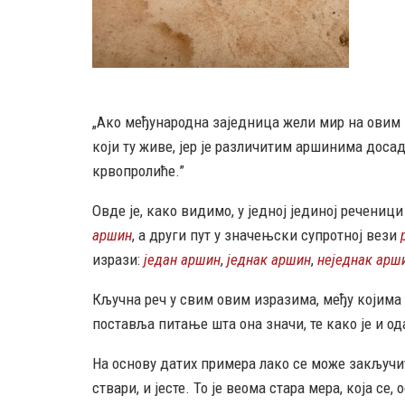
„Ако међународна заједница жели мир на овим 
који ту живе, јер је различитим аршинима доса
крвопролиће.”
Овде је, како видимо, у једној јединој речениц
аршин
, а други пут у значењски супротној вези
изрази:
један аршин
,
једнак аршин
,
неједнак арш
Кључна реч у свим овим изразима, међу којима
поставља питање шта она значи, те како је и од
На основу датих примера лако се може закључити
ствари, и јесте. То је веома стара мера, која се