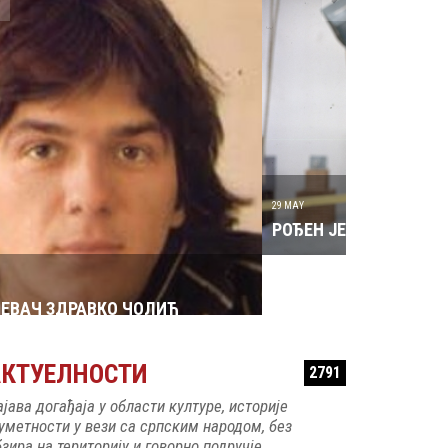
29 MAY
РОЂЕН ЈЕ ГЛУМАЦ МИЛУТИН МИЋА ТАТИЋ
31 MAY
РОЂЕН ЈЕ 
АКТУЕЛНОСТИ
2791
МАЏАР
ајава догађаја у области културе, историје
 уметности у вези са српским народом, без
зира на територију и говорно подручје.
А СЕ НЕ ЗАБОРАВИ
1378