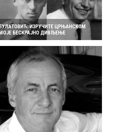
БУЛАТОВИЋ: ИЗРУЧИТЕ ЦРЊАНСКОМ
МОЈЕ БЕСКРАЈНО ДИВЉЕЊЕ
РОЂЕН ЈЕ ПИЈАНИСТА АЛЕКСАНДАР