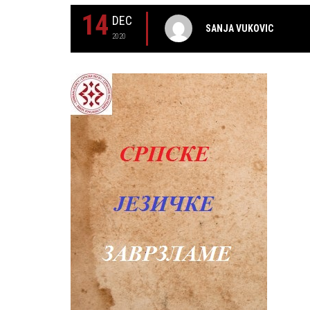
14
DEC
SANJA VUKOVIC
2020
УТИН МИЋА ТАТИЋ
31 MAY
РОЂЕН ЈЕ ПИЈАНИСТА АЛЕКСАНД
МАЏАР