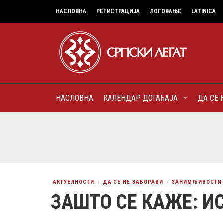
НАСЛОВНА
РЕГИСТРАЦИЈА
ЛОГОВАЊЕ
LATINICA
НАСЛОВНА
КАЛЕНДАР ДОГАЂАЈА
ДА СЕ 
6
МИТРОПОЛИТ КАРЛОВАЧК
ПАТРИЈАРХ СРПСКИ ГЕОР
(БРАНКОВИЋ), ПРВОЈЕРАР
AUGUST
ДОБРОТВОР
АКТУЕЛНОСТИ
ДА СЕ НЕ ЗАБОРАВИ
ЗАНИМЉИВОСТИ
ЗАШТО СЕ КАЖЕ: И