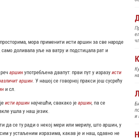
П
е
ч
К
просторима, мора применити исти аршин за све народе
К
д само доливала уље на ватру и подстицала рат и
н
и реч
аршин
употребљена двапут: први пут у изразу
исти
различит аршин
. У нашој се говорној пракси још сусрећу
Б
ин
и сл.
п
и
 је
исти аршин
најчешћи, свакако је
аршин
, па се
акле ушла у наш језик.
 да се ту ради о некој мери или мерилу, што аршин, у
До
д
, осим у устаљеним изразима, какав је и наш, одавно не