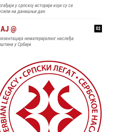
АЈ @
02
резентација нематеријалног наслеђа
пштина у Србији.
10 JULY