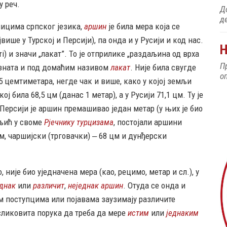
у реч.
Н
ицима српског језика,
аршин
је била мера која се
П
ше у Турској и Персији), па онда и у Русији и код нас.
о
ri) и значи „лакат”. То је отприлике „раздаљина од врха
позната и под домаћим називом
лакат
. Није била свугде
5 цемтиметара, негде чак и више, како у којој земљи
ој била 68,5 цм (данас 1 метар), а у Русији 71,1 цм. Ту је
У Персији је аршин премашивао један метар (у њих је био
аљић у своме
Рјечнику турцизама
, постојали аршини
цм, чаршијски (трговачки) ‒ 68 цм и дунђерски
ије био уједначена мера (као, рецимо, метар и сл.), у
еднак
или
различит
,
неједнак
аршин
. Отуда се онда и
м поступцима или појавама заузимају различите
 сликовита порука да треба да мере
истим
или
једнаким