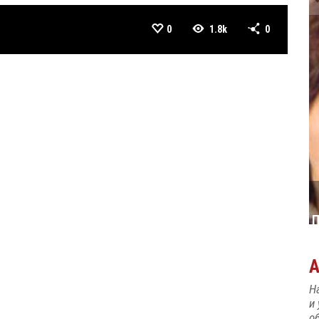
0
1.8k
0
30 MAY
АР
РОЂЕН ЈЕ ПЕВАЧ ЗДРАВКО ЧОЛИЋ
Н
и
об
Д