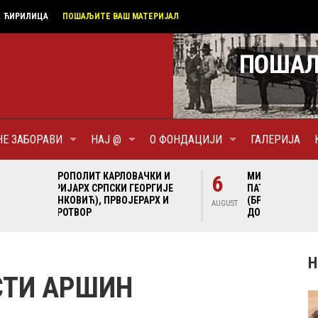
ЋИРИЛИЦА
ПОШАЉИТЕ ВАШ МАТЕРИЈАЛ
НЕ ЗАБОРАВИ
НАЈ @
О ФОНДАЦИЈИ
ГАЛЕРИЈА
И И
6
МИТРОПОЛИТ КАРЛОВАЧКИ И
6
МИ
ГИЈЕ
ПАТРИЈАРХ СРПСКИ ГЕОРГИЈЕ
ПА
Х И
(БРАНКОВИЋ), ПРВОЈЕРАРХ И
(Б
AUGUST
AUGUST
ДОБРОТВОР
ДО
Н
СТИ АРШИН