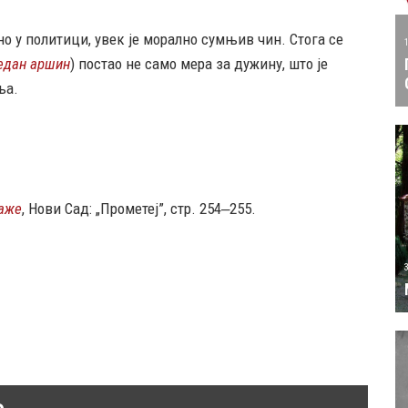
но у политици, увек је морално сумњив чин. Стога се
едан аршин
) постао не само мера за дужину, што је
ња.
каже
, Нови Сад: „Прометеј”, стр. 254‒255.