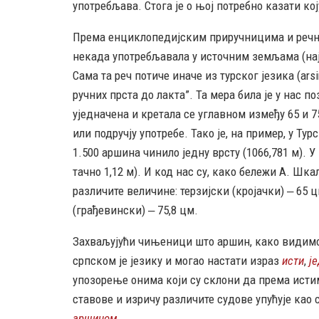
употребљава. Стога је о њој потребно казати кој
Према енциклопедијским приручницима и речн
некада употребљавала у источним земљама (најви
Сама та реч потиче иначе из турског језика (arsi
ручних прста до лакта”. Та мера била је у нас 
уједначена и кретала се углавном између 65 и 7
или подручју употребе. Тако је, на пример, у Турск
1.500 аршина чинило једну врсту (1066,781 м). 
тачно 1,12 м). И код нас су, како бележи А. Шк
различите величине: терзијски (кројачки) ‒ 65 
(грађевински) ‒ 75,8 цм.
Захваљујући чињеници што аршин, како видимо, н
српском је језику и могао настати израз
исти
,
ј
упозорење онима који су склони да према исти
ставове и изричу различите судове упућује као
аршином
.