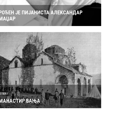
МАЏАР
30 MAY
МАНАСТИР БАЊА