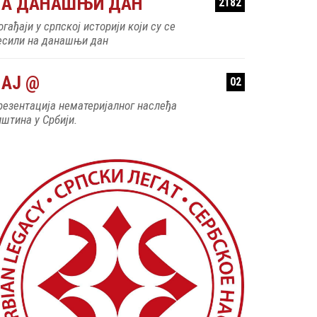
НА ДАНАШЊИ ДАН
2182
гађаји у српској историји који су се
есили на данашњи дан
АЈ @
02
резентација нематеријалног наслеђа
пштина у Србији.