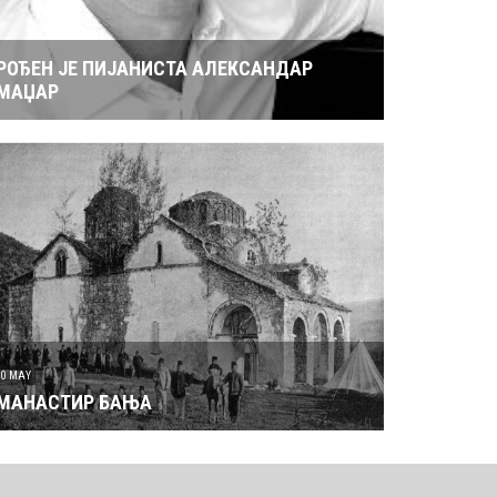
РОЂЕН ЈЕ ПИЈАНИСТА АЛЕКСАНДАР
МАЏАР
30 MAY
МАНАСТИР БАЊА