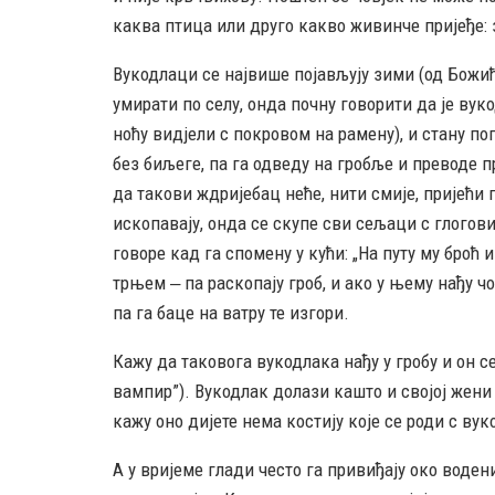
каква птица или друго какво живинче пријеђе: 
Вукодлаци се највише појављују зими (од Божи
умирати по селу, онда почну говорити да је вуко
ноћу видјели с покровом на рамену), и стану п
без биљеге, па га одведу на гробље и преводе пр
да такови ждријебац неће, нити смије, пријећи 
ископавају, онда се скупе сви сељаци с глоговиј
говоре кад га спомену у кући: „На путу му броћ
трњем ‒ па раскопају гроб, и ако у њему нађу чо
па га баце на ватру те изгори.
Кажу да таковога вукодлака нађу у гробу и он с
вампир”). Вукодлак долази кашто и својој жени (
кажу оно дијете нема костију које се роди с ву
А у вријеме глади често га привиђају око воден