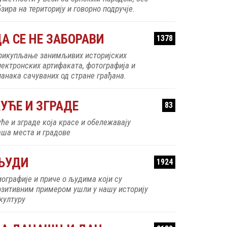
зира на територију и говорно подручје.
А СЕ НЕ ЗАБОРАВИ
1378
рикупљање занимљивих историјских
лектронских артифаката, фотографија и
ланака сачуваних од стране грађана.
УЋЕ И ЗГРАДЕ
83
уће и зграде која красе и обележавају
аша места и градове
ЉУДИ
1924
иографије и приче о људима који су
озитивним примером ушли у нашу историју
 културу