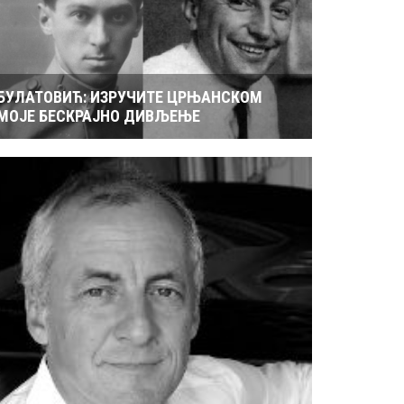
БУЛАТОВИЋ: ИЗРУЧИТЕ ЦРЊАНСКОМ
МОЈЕ БЕСКРАЈНО ДИВЉЕЊЕ