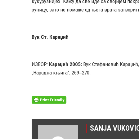
кукурузнијех. Кажу да све иде са својијем пок
рупицу, зато не помаже од њега врата затворити
Вук Ст. Караџић
ИЗВОР:
Караџић 2005:
Вук Стефановић Караџић
„Народна књига”, 269‒270.
SANJA VUKOVI