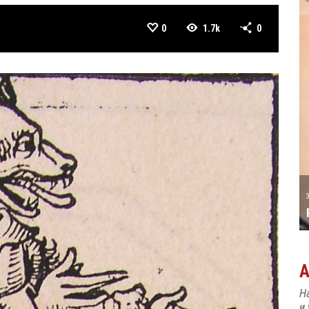
0
1.7k
0
А ТАТИЋ
31 MAY
РОЂЕН ЈЕ ПИЈАНИСТА АЛЕКСАНДАР
МАЏАР
Н
и