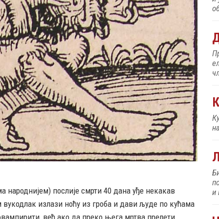
об
Д
П
е
ч
К
К
н
Б
п
ма народнијем) послије смрти 40 дана уђе некакав
и
 вукодлак излази ноћу из гроба и дави људе по кућама
овампирити, већ ако да преко њега мртва прелети