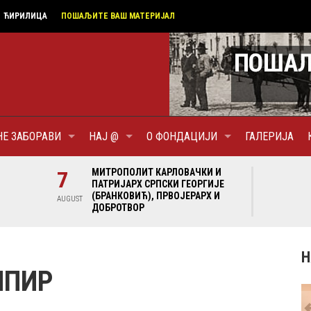
ЋИРИЛИЦА
ПОШАЉИТЕ ВАШ МАТЕРИЈАЛ
НЕ ЗАБОРАВИ
НАЈ @
О ФОНДАЦИЈИ
ГАЛЕРИЈА
И И
7
МИТРОПОЛИТ КАРЛОВАЧКИ И
7
МИ
ГИЈЕ
ПАТРИЈАРХ СРПСКИ ГЕОРГИЈЕ
ПА
Х И
(БРАНКОВИЋ), ПРВОЈЕРАРХ И
(Б
AUGUST
AUGUST
ДОБРОТВОР
ДО
Н
МПИР