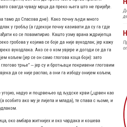
зато свагда чувају мрца да преко њега што не пријеђе.
До
д
ћа тамо до Спасова дне). Како почну људи много
длак у гробљу (а гдјекоји почну казивати да су га гдје
Н
огађати ко се повампирио. Кашто узму врана ждријепца
еко гробова у којима се боје да није вукодлак; јер кажу
П
о
преко вукодлака. Ако се о ком увјере и догоди се да га
ем кољем (јер се он само глогова коца боји): зато
 и глогово трње” ‒ јер су и бротњаци покривени глоговим
вјека да се није распао, а они га избоду онијем кољем,
е угојио, надуо и поцрвењео од људске крви („црвен као
а особито ако му је лијепа и млада), те спава с њоме, и
кодлаком.
ица, око амбара житнијех и око чардака и кошева