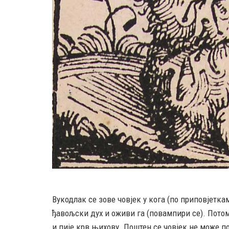
Вукодлак се зове човјек у кога (по приповјетка
ђавољски дух и оживи га (повампири се). Потом
и пије крв њихову. Поштен се човјек не може п