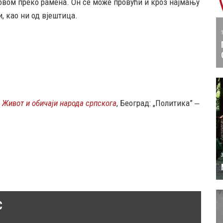
ровом преко рамена. Он се може провући и кроз најмању
, као ни од вјештица.
,
Живот и обичаји народа српскога
, Београд: „Политика” ‒
C