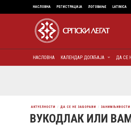
НАСЛОВНА
РЕГИСТРАЦИЈА
ЛОГОВАЊЕ
LATINICA
НАСЛОВНА
КАЛЕНДАР ДОГАЂАЈА
ДА СЕ 
7
МИТРОПОЛИТ КАРЛОВАЧК
ПАТРИЈАРХ СРПСКИ ГЕОР
(БРАНКОВИЋ), ПРВОЈЕРАР
AUGUST
ДОБРОТВОР
АКТУЕЛНОСТИ
ДА СЕ НЕ ЗАБОРАВИ
ЗАНИМЉИВОСТИ
ВУКОДЛАК ИЛИ ВА