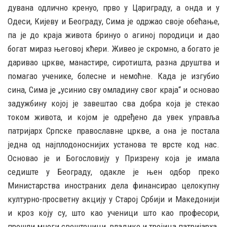
дувана одлично кренуо, прво у Цариграду, а онда и у
Одеси, Кијеву и Београду, Сима је одржао своје обећање,
па је до краја живота бринуо о агиној породици и дао
богат мираз његовој кћери. Живео је скромно, а богато је
даривао цркве, манастире, сиротишта, разна друштва и
помагао ученике, болесне и немоћне. Када је изгубио
сина, Сима је „усинио сву омладину свог краја“ и основао
задужбину којој је завештао сва добра која је стекао
током живота, и којом је одређено да увек управља
патријарх Српске православне цркве, а она је постала
једна од најплодоноснијих установа те врсте код нас.
Основао је и Богословију у Призрену која је имала
седиште у Београду, одакле је њен одбор преко
Министарства иностраних дела финансирао целокупну
културно-просветну акцију у Старој Србији и Македонији
и кроз коју су, што као ученици што као професори,
прошли многи свештеници, владике и тројица патријарха.