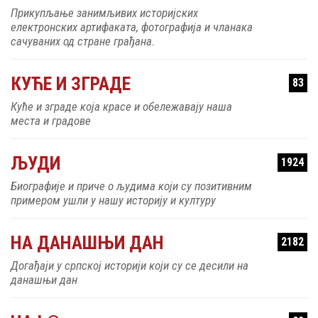
Прикупљање занимљивих историјских
електронских артифаката, фотографија и чланака
сачуваних од стране грађана.
КУЋЕ И ЗГРАДЕ
83
Куће и зграде која красе и обележавају наша
места и градове
ЉУДИ
1924
Биографије и приче о људима који су позитивним
примером ушли у нашу историју и културу
НА ДАНАШЊИ ДАН
2182
Догађаји у српској историји који су се десили на
данашњи дан
02