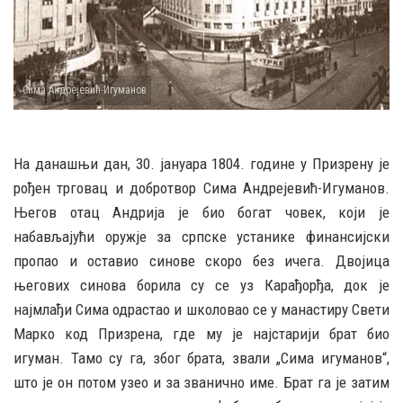
Сима Андрејевић-Игуманов
На данашњи дан, 30. јануара 1804. године у Призрену је
рођен трговац и добротвор Сима Андрејевић-Игуманов.
Његов отац Андрија је био богат човек, који је
набављајући оружје за српске устанике финансијски
пропао и оставио синове скоро без ичега. Двојица
његових синова борила су се уз Карађорђа, док је
најмлађи Сима одрастао и школовао се у манастиру Свети
Марко код Призрена, где му је најстарији брат био
игуман. Тамо су га, због брата, звали „Сима игуманов“,
што је он потом узео и за званично име. Брат га је затим