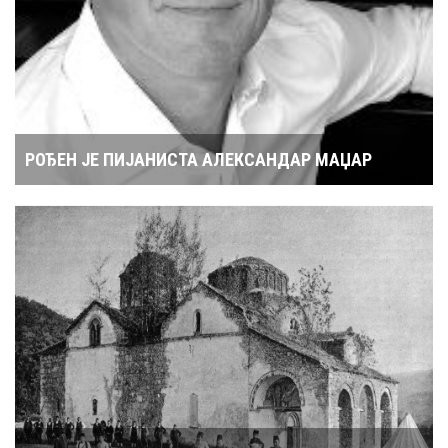
РОЂЕН ЈЕ ПИЈАНИСТА АЛЕКСАНДАР МАЏАР