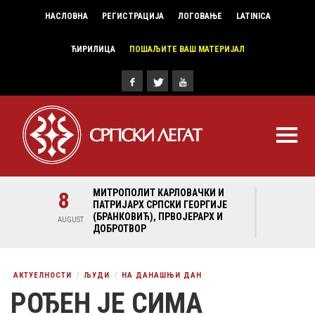
НАСЛОВНА
РЕГИСТРАЦИЈА
ЛОГОВАЊЕ
LATINICA
ЋИРИЛИЦА
ПОШАЉИТЕ ВАШ МАТЕРИЈАЛ
И И
8
МИТРОПОЛИТ КАРЛОВАЧКИ И
8
МИ
ГИЈЕ
ПАТРИЈАРХ СРПСКИ ГЕОРГИЈЕ
ПА
Х И
(БРАНКОВИЋ), ПРВОЈЕРАРХ И
(Б
AUGUST
AUGUST
ДОБРОТВОР
ДО
АКТУЕЛНОСТИ
ЉУДИ
НА ДАНАШЊИ ДАН
РОЂЕН ЈЕ СИМА