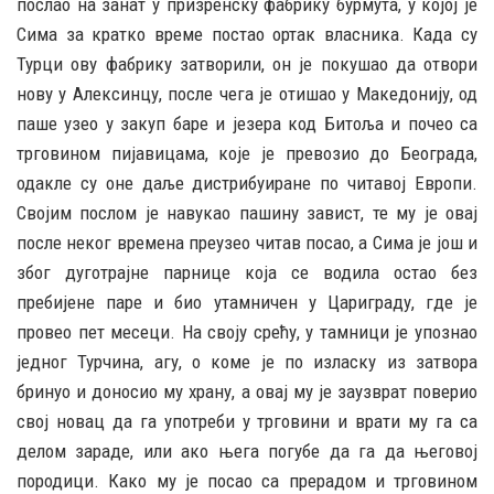
послао на занат у призренску фабрику бурмута, у којој је
Сима за кратко време постао ортак власника. Када су
Турци ову фабрику затворили, он је покушао да отвори
нову у Алексинцу, после чега је отишао у Македонију, од
паше узео у закуп баре и језера код Битоља и почео са
трговином пијавицама, које је превозио до Београда,
одакле су оне даље дистрибуиране по читавој Европи.
Својим послом је навукао пашину завист, те му је овај
после неког времена преузео читав посао, а Сима је још и
због дуготрајне парнице која се водила остао без
пребијене паре и био утамничен у Цариграду, где је
провео пет месеци. На своју срећу, у тамници је упознао
једног Турчина, агу, о коме је по изласку из затвора
бринуо и доносио му храну, а овај му је заузврат поверио
свој новац да га употреби у трговини и врати му га са
делом зараде, или ако њега погубе да га да његовој
породици. Како му је посао са прерадом и трговином