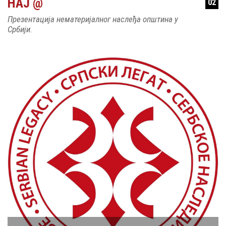
НАЈ @
Презентација нематеријалног наслеђа општина у
Србији.