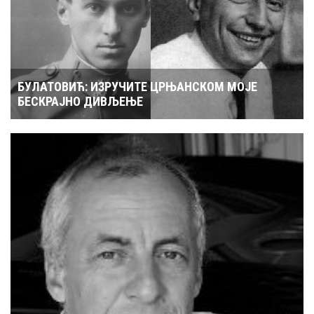
БУЛАТОВИЋ: ИЗРУЧИТЕ ЦРЊАНСКОМ МОЈЕ
БЕСКРАЈНО ДИВЉЕЊЕ