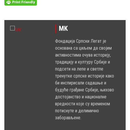
MK
Фондација Српски Легат је
основана са циљем да својим
активностима очува историју,
традицију и културу Србије и
подсети на лепе и светле
тренутке српске историје како
би инспирисали садашње и
будуће грађане Србије, њихово
достојанство и националне
вредности које су временом
потиснуте и делимично
заборављене.