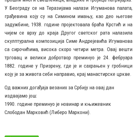
У Београду се на Теразијама налази Игуманова палата,
грађевина коју су на Симином имању, као део његове
задужбине, 1938. године пројектовала браћа Крстић и на
чијем се врху до краја Другог светског рата налазила
скулптурална композиција Симе Андрејевића Игуманова
са сирочићима, висока скоро четири метра. Овај вешти
трговац и велики добротвор преминуо је 24. фебруара
1882. године у Призрену, где је и сахрањен у гробници
коју је за живота себи направио, крај манастирске цркве.
Од важних догађаја везаних за Србију на овај дан
издвајамо још:
1990. године преминуо је новинар и књижевник
Слободан Марковић (Либеро Маркони).