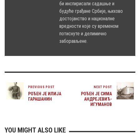
би инспирисали садашње и
будуће грађане Србије, њихово
достојанство и националне
вредности које су временом
потиснуте и делимично
заборављене.
PREVIOUS POST
NEXT POST
РОЂЕН ЈЕ ИЛИЈА
РОЂЕН ЈЕ СИМА
ГАРАШАНИН
АНДРЕЈЕВИЋ-
ИГУМАНОВ
YOU MIGHT ALSO LIKE