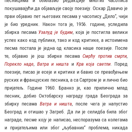
песницима и обилазио редакције многих часописа
покушавајући да објављује своју поезију. Оскар Давичо је
први објавио пет његових песама у часопису „Дело“, чији
је био уредник. Након тога је, 1956. године, уследила
збирка песама
Узалуд је будим
, која је постигла велики
успех како код публике, тако и код критике, а истоимена
песма постала је једна од класика наше поезије. После
те, објавио је још збирке песама
Смрћу против смрти
,
Порекло наде
,
Ватра и ништа
и
Крв која светли
. Поред
поезије, писао је есеје и критике и бавио се превођењем
руских и француских песника, а са Сартром је и лично био
пријатељ. Године 1960. Бранко је, као прилично млад
песник, добио Октобарску награду града Београда за
збирку песама
Ватра и ништа
, после чега је напустио
Београд и отишао у Загреб. Да ли је селидба била због
награде, песме коју је написао, неспоразума са колегама
и пријатељима или због „љубавних“ проблема, никада