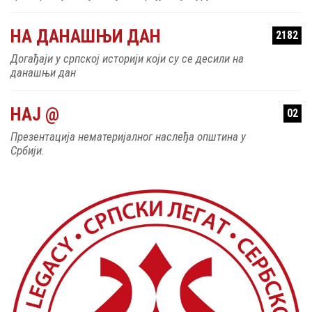
НА ДАНАШЊИ ДАН
2182
Догађаји у српској историји који су се десили на
данашњи дан
НАЈ @
02
Презентација нематеријалног наслеђа општина у
Србији.