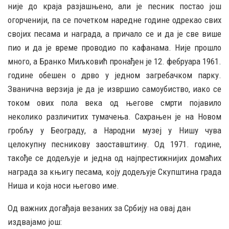
није до краја разјашњено, али је песник постао још
огорченији, па се почетком наредне године одрекао свих
својих песама и награда, а причало се и да је све више
пио и да је време проводио по кафанама. Није прошло
много, а Бранко Миљковић пронађен је 12. фебруара 1961.
године обешен о дрво у једном загребачком парку.
Званична верзија је да је извршио самоубиство, иако се
током ових пола века од његове смрти појавило
неколико различитих тумачења. Сахрањен је на Новом
гробљу у Београду, а Народни музеј у Нишу чува
целокупну песникову заоставштину. Од 1971. године,
такође се додељује и једна од најпрестижнијих домаћих
награда за књигу песама, коју додељује Скупштина града
Ниша и која носи његово име.
Од важних догађаја везаних за Србију на овај дан
издвајамо још: