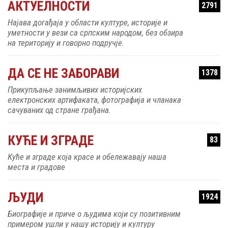
АКТУЕЛНОСТИ
2791
Најава догађаја у области културе, историје и
уметности у вези са српским народом, без обзира
на територију и говорно подручје.
ДА СЕ НЕ ЗАБОРАВИ
1378
Прикупљање занимљивих историјских
електронских артифаката, фотографија и чланака
сачуваних од стране грађана.
КУЋЕ И ЗГРАДЕ
83
Куће и зграде која красе и обележавају наша
места и градове
ЉУДИ
1924
Биографије и приче о људима који су позитивним
примером ушли у нашу историју и културу