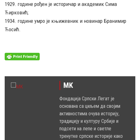
1929. године рођен је историчар и академик Сима
Ћирковић;
1934. године умро је књижевник и новинар Бранимир
Ћосић.
MK
Фондација Српски Легат је
основана са циљем да својим
активностима очува историју,
традицију и културу Србије и
подсети на лепе и светле
тренутке српске историје како