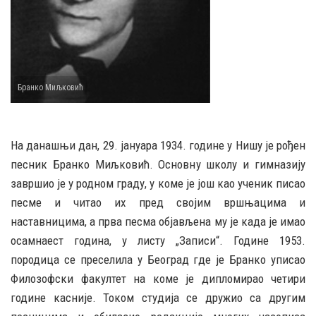
Бранко Миљковић
На данашњи дан, 29. јануара 1934. године у Нишу је рођен
песник Бранко Миљковић. Основну школу и гимназију
завршио је у родном граду, у коме је још као ученик писао
песме и читао их пред својим вршњацима и
наставницима, а прва песма објављена му је када је имао
осамнаест година, у листу „Записи“. Године 1953.
породица се преселила у Београд где је Бранко уписао
Филозофски факултет на коме је дипломирао четири
године касније. Током студија се дружио са другим