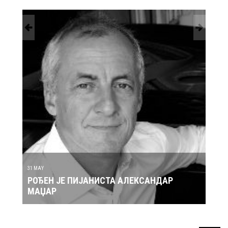
30 MAY
КСАНДАР
РОЂЕН ЈЕ ПЕВАЧ ЗДРАВКО ЧОЛИЋ