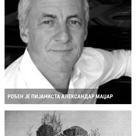
РОЂЕН ЈЕ ПИЈАНИСТА АЛЕКСАНДАР МАЏАР