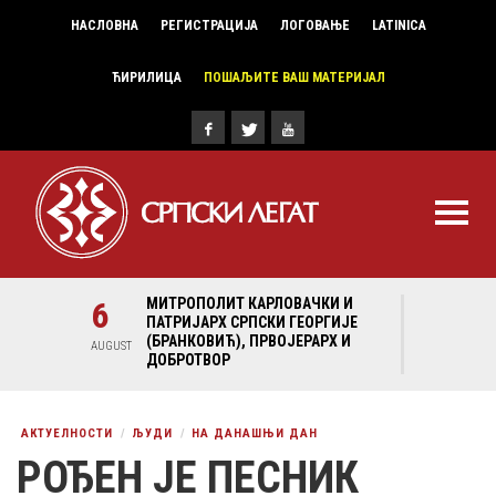
НАСЛОВНА
РЕГИСТРАЦИЈА
ЛОГОВАЊЕ
LATINICA
ЋИРИЛИЦА
ПОШАЉИТЕ ВАШ МАТЕРИЈАЛ
И И
6
МИТРОПОЛИТ КАРЛОВАЧКИ И
6
МИ
ГИЈЕ
ПАТРИЈАРХ СРПСКИ ГЕОРГИЈЕ
ПА
Х И
(БРАНКОВИЋ), ПРВОЈЕРАРХ И
(Б
AUGUST
AUGUST
ДОБРОТВОР
ДО
АКТУЕЛНОСТИ
ЉУДИ
НА ДАНАШЊИ ДАН
РОЂЕН ЈЕ ПЕСНИК