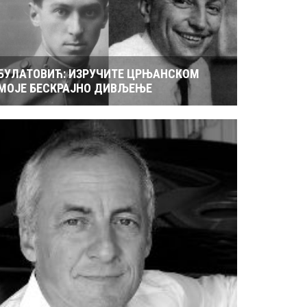
БУЛАТОВИЋ: ИЗРУЧИТЕ ЦРЊАНСКОМ
МОЈЕ БЕСКРАЈНО ДИВЉЕЊЕ