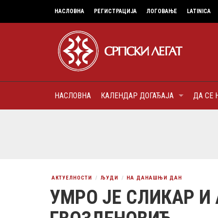
НАСЛОВНА
РЕГИСТРАЦИЈА
ЛОГОВАЊЕ
LATINICA
НАСЛОВНА
КАЛЕНДАР ДОГАЂАЈА
ДА СЕ 
7
МИТРОПОЛИТ КАРЛОВАЧК
ПАТРИЈАРХ СРПСКИ ГЕОР
(БРАНКОВИЋ), ПРВОЈЕРАР
AUGUST
ДОБРОТВОР
АКТУЕЛНОСТИ
ЉУДИ
НА ДАНАШЊИ ДАН
УМРО ЈЕ СЛИКАР И