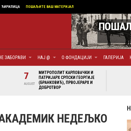
ЋИРИЛИЦА
ПОШАЉИТЕ ВАШ МАТЕРИЈАЛ
НЕ ЗАБОРАВИ
НАЈ @
О ФОНДАЦИЈИ
ГАЛЕРИЈА
И И
7
МИТРОПОЛИТ КАРЛОВАЧКИ И
7
МИ
ГИЈЕ
ПАТРИЈАРХ СРПСКИ ГЕОРГИЈЕ
ПА
Х И
(БРАНКОВИЋ), ПРВОЈЕРАРХ И
(Б
AUGUST
AUGUST
ДОБРОТВОР
ДО
Н
 АКАДЕМИК НЕДЕЉКО