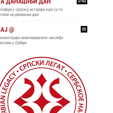
НА ДАНАШЊИ ДАН
2182
гађаји у српској историји који су се
есили на данашњи дан
АЈ @
02
резентација нематеријалног наслеђа
пштина у Србији.