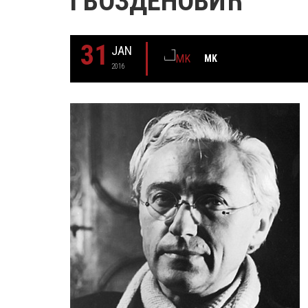
ГВОЗДЕНОВИЋ
31
JAN
MK
2016
29 MAY
РОЂЕН ЈЕ ГЛУМАЦ МИЛУТИН МИЋ