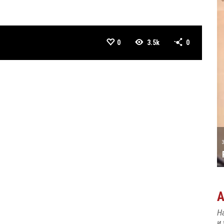
0
3.5k
0
А ТАТИЋ
31 MAY
РОЂЕН ЈЕ ПИЈАНИСТА АЛЕКСАНДАР
МАЏАР
Н
и