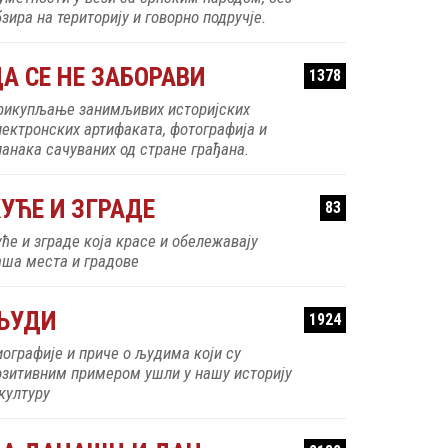
зира на територију и говорно подручје.
А СЕ НЕ ЗАБОРАВИ
1378
рикупљање занимљивих историјских
лектронских артифаката, фотографија и
ланака сачуваних од стране грађана.
УЋЕ И ЗГРАДЕ
83
уће и зграде која красе и обележавају
аша места и градове
ЉУДИ
1924
иографије и приче о људима који су
озитивним примером ушли у нашу историју
 културу