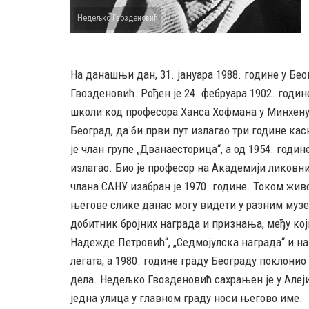
Недељко Гвозденовић
На данашњи дан, 31. јануара 1988. године у Бе
Гвозденовић. Рођен је 24. фебруара 1902. годин
школи код професора Ханса Хофмана у Минхену. 
Београд, да би први пут излагао три године кас
је члан групе „Дванаесторица“, а од 1954. годин
излагао. Био је професор на Академији ликовних
члана САНУ изабран је 1970. године. Током жив
његове слике данас могу видети у разним музеј
добитник бројних награда и признања, међу кој
Надежде Петровић“, „Седмојулска награда“ и на
легата, а 1980. године граду Београду поклонио
дела. Недељко Гвозденовић сахрањен је у Алеји
једна улица у главном граду носи његово име.