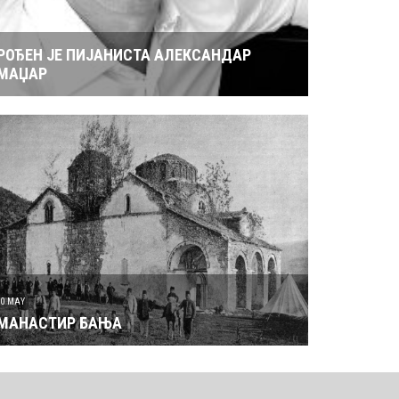
РОЂЕН ЈЕ ПИЈАНИСТА АЛЕКСАНДАР
МАЏАР
30 MAY
МАНАСТИР БАЊА