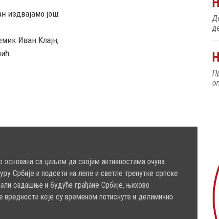
ан издвајамо још:
До
д
емик Иван Клајн;
нић.
Н
П
о
е основана са циљем да својим активностима очува
туру Србије и подсети на лепе и светле тренутке српске
сали садашње и будуће грађане Србије, њихово
е вредности које су временом потиснуте и делимично