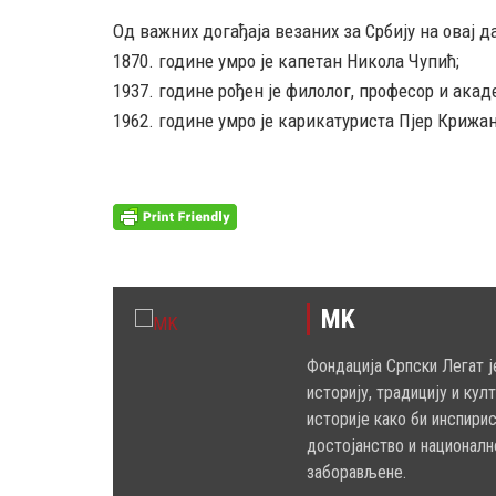
Од важних догађаја везаних за Србију на овај д
1870. године умро је капетан Никола Чупић;
1937. године рођен је филолог, професор и акад
1962. године умро је карикатуриста Пјер Крижа
MK
Фондација Српски Легат ј
историју, традицију и кул
историје како би инспири
достојанство и националн
заборављене.