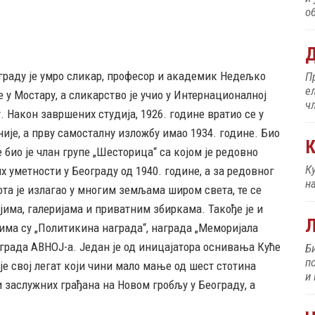
об
Д
ограду је умро сликар, професор и академик Недељко
П
е
е у Мостару, а сликарство је учио у Интернационалној
ч
Након завршених студија, 1926. године вратио се у
није, а прву самосталну изложбу имао 1934. године. Био
К
е био је члан групе „Шесторица“ са којом је редовно
К
 уметности у Београду од 1940. године, а за редовног
н
ота је излагао у многим земљама широм света, те се
има, галеријама и приватним збиркама. Такође је и
има су „Политикина награда“, награда „Меморијала
града АВНОЈ-а. Један је од иницајатора оснивања Куће
Б
п
 је свој легат који чини мало мање од шест стотина
и
 заслужних грађана на Новом гробљу у Београду, а