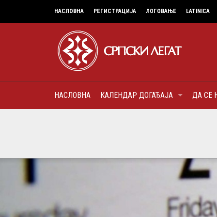
НАСЛОВНА
РЕГИСТРАЦИЈА
ЛОГОВАЊЕ
LATINICA
НАСЛОВНА
КАЛЕНДАР ДОГАЂАЈА
ДА СЕ 
6
МИТРОПОЛИТ КАРЛОВАЧКИ И
ПАТРИЈАРХ СРПСКИ ГЕОРГИЈЕ
(БРАНКОВИЋ), ПРВОЈЕРАРХ И
AUGUST
ДОБРОТВОР