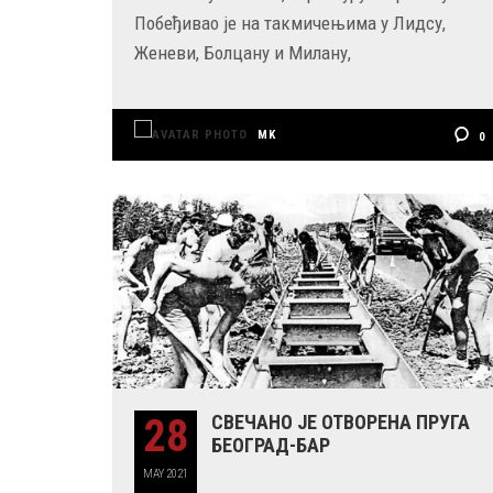
Побеђивао је на такмичењима у Лидсу,
Женеви, Болцану и Милану,
MK
0
28
СВЕЧАНО ЈЕ ОТВОРЕНА ПРУГА
БЕОГРАД-БАР
MAY
2021