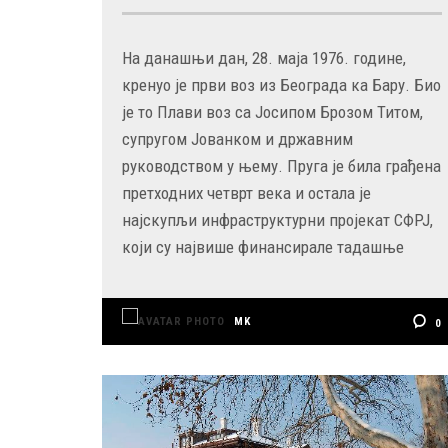
На данашњи дан, 28. маја 1976. године,
кренуо је први воз из Београда ка Бару. Био
је то Плави воз са Јосипом Брозом Титом,
супругом Јованком и државним
руководством у њему. Пруга је била грађена
претходних четврт века и остала је
најскупљи инфраструктурни пројекат СФРЈ,
који су највише финансирале тадашње
MK
0