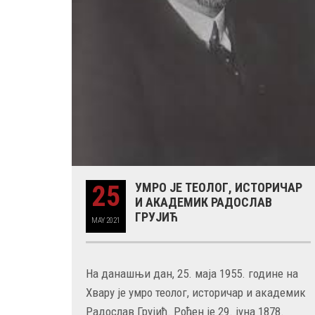
25
УМРО ЈЕ ТЕОЛОГ, ИСТОРИЧАР
И АКАДЕМИК РАДОСЛАВ
ГРУЈИЋ
MAY
2021
На данашњи дан, 25. маја 1955. године на
Хвару је умро теолог, историчар и академик
Радослав Грујић. Рођен је 29. јуна 1878.