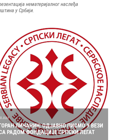
резентација нематеријалног наслеђа
пштина у Србији.
10 JULY
ГОРАН ЛИЧАНИН: ОДЈАВНО ПИСМО У ВЕЗИ
СА РАДОМ ФОНДАЦИЈЕ СРПСКИ ЛЕГАТ