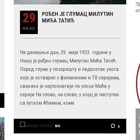
П
о
29
РОЂЕН ЈЕ ГЛУМАЦ МИЛУТИН
МИЋА ТАТИЋ
MAY
2021
На данашњи дан, 29. маја 1923. године у
Нишу је рођен глумац Милутин Мића Татић.
Поред глуме у позоришту и педесетак улога
које је остварио у филмовима и ТВ серијама,
свакако је најпознатији по улози Миће у
серији На слово, на слово, у којој је наступао
са лутком Аћимом, коме
MK
0