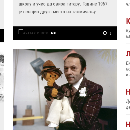
ч
школу и учио да свира гитару. Године 1967.
је освојио друго место на такмичењу
К
К
н
MK
0
Б
п
и
До
д
Н