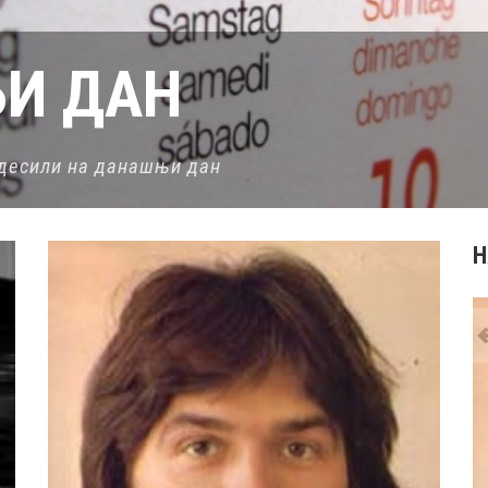
И ДАН
е десили на данашњи дан
Н