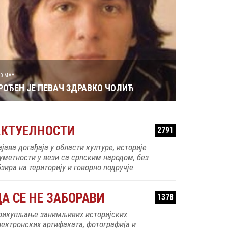
29 MAY
РОЂЕН ЈЕ ГЛУМ
 ЈЕ ПЕВАЧ ЗДРАВКО ЧОЛИЋ
АКТУЕЛНОСТИ
2791
ајава догађаја у области културе, историје
 уметности у вези са српским народом, без
зира на територију и говорно подручје.
А СЕ НЕ ЗАБОРАВИ
1378
рикупљање занимљивих историјских
лектронских артифаката, фотографија и