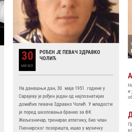
ИЋ
31 MAY
30 MAY
РОЂЕН ЈЕ ПИЈАНИСТА АЛЕКСАНДАР
РОЂЕН
30
РОЂЕН ЈЕ ПЕВАЧ ЗДРАВКО
МАЏАР
ЧОЛИЋ
MAY
2021
Н
На данашњи дан, 30. маја 1951. године у
и
об
Сарајеву је рођен један од најпознатијих
домаћих певача Здравко Чолић. У младости
Д
је поред школовања бранио за ФК
Жељезничар, тренирао атлетику, био члан
П
е
Пионирског позоришта, ишао у музичку