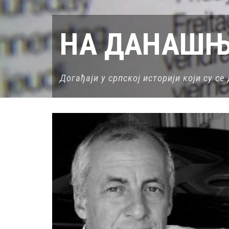
НА ДАНАШЊ
Догађаји у српској историји који су с