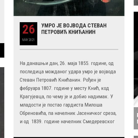
26
УМРО ЈЕ ВОЈВОДА СТЕВАН
ПЕТРОВИЋ КНИЋАНИН
MAY
2021
На данашњи дан, 26. маја 1855. године, од
последица можданог удара умро је војвода
Стеван Петровић Книћанин. Рођен је
фебруара 1807. године у месту Кнић, код
Крагујевца, по чему је и добио надимак. У
младости је постао гардиста Милоша
Обреновића, па начелник Jасеничког среза,
и од 1839. године начелник Смедеревског