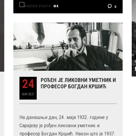
MK
0
24
РОЂЕН ЈЕ ЛИКОВНИ УМЕТНИК И
ПРОФЕСОР БОГДАН КРШИЋ
MAY
2021
На данашњи дан, 24. маја 1932. године у
Сарајеву је рођен ликовни уметник и
професор Богдан Кршић. Након што је 1957.