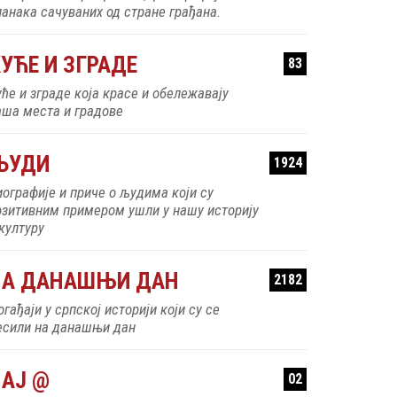
ланака сачуваних од стране грађана.
УЋЕ И ЗГРАДЕ
83
уће и зграде која красе и обележавају
аша места и градове
ЉУДИ
1924
иографије и приче о људима који су
озитивним примером ушли у нашу историју
 културу
НА ДАНАШЊИ ДАН
2182
гађаји у српској историји који су се
есили на данашњи дан
АЈ @
02