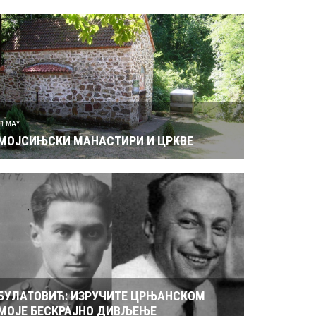
31 MAY
МОЈСИЊСКИ МАНАСТИРИ И ЦРКВЕ
БУЛАТОВИЋ: ИЗРУЧИТЕ ЦРЊАНСКОМ
МОЈЕ БЕСКРАЈНО ДИВЉЕЊЕ