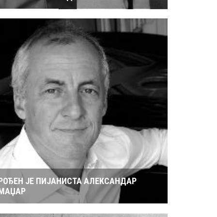
РОЂЕН ЈЕ ПИЈАНИСТА АЛЕКСАНДАР
МАЏАР