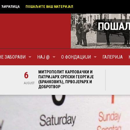
ЋИРИЛИЦА
ПОШАЉИТЕ ВАШ МАТЕРИЈАЛ
НЕ ЗАБОРАВИ
НАЈ @
О ФОНДАЦИЈИ
ГАЛЕРИЈА
6
МИТРОПОЛИТ КАРЛОВАЧКИ И
6
МИТРОПОЛ
ПАТРИЈАРХ СРПСКИ ГЕОРГИЈЕ
ПАТРИЈАР
(БРАНКОВИЋ), ПРВОЈЕРАРХ И
(БРАНКОВИ
AUGUST
AUGUST
ДОБРОТВОР
ДОБРОТВ