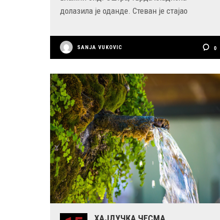
долазила је оданде. Стеван је стајао
SANJA VUKOVIC
0
ХАЈДУЧКА ЧЕСМА