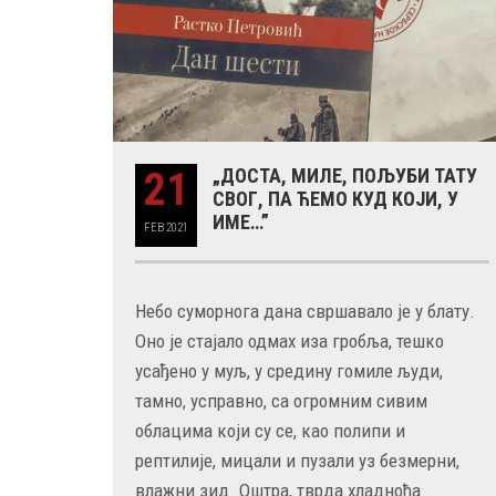
21
„ДОСТА, МИЛЕ, ПОЉУБИ ТАТУ
СВОГ, ПА ЋЕМО КУД КОЈИ, У
ИМЕ…”
FEB
2021
Небо суморнога дана свршавало је у блату.
Оно је стајало одмах иза гробља, тешко
усађено у муљ, у средину гомиле људи,
тамно, усправно, са огромним сивим
облацима који су се, као полипи и
рептилије, мицали и пузали уз безмерни,
влажни зид. Оштра, тврда хладноћа