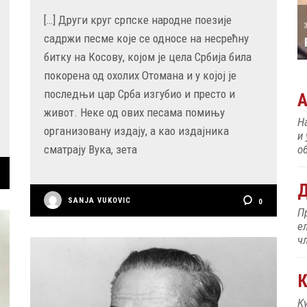
[…] Други круг српске народне поезије
31 MAY
РОЂЕН ЈЕ ПИЈАНИСТА АЛЕКСАНДАР
садржи песме које се односе на несрећну
МАЏАР
битку на Косову, којом је цела Србија била
покорена од охолих Отомана и у којој је
последњи цар Срба изгубио и престо и
живот. Неке од ових песама помињу
Н
организовану издају, а као издајника
и
об
сматрају Вука, зета
Д
SANJA VUKOVIC
0
П
е
ч
К
К