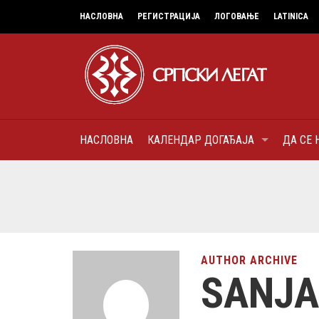
НАСЛОВНА
РЕГИСТРАЦИЈА
ЛОГОВАЊЕ
LATINICA
НАСЛОВНА
КАЛЕНДАР ДОГАЂАЈА
ДА СЕ 
7
МИТРОПОЛИТ КАРЛОВАЧК
ПАТРИЈАРХ СРПСКИ ГЕОР
(БРАНКОВИЋ), ПРВОЈЕРАР
AUGUST
ДОБРОТВОР
AUTHOR ARCHIVE
SANJA