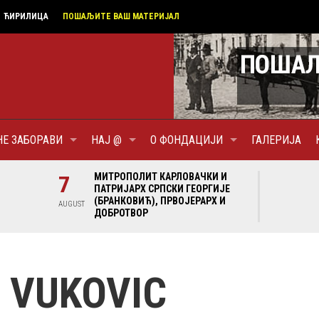
ЋИРИЛИЦА
ПОШАЉИТЕ ВАШ МАТЕРИЈАЛ
НЕ ЗАБОРАВИ
НАЈ @
О ФОНДАЦИЈИ
ГАЛЕРИЈА
И И
7
МИТРОПОЛИТ КАРЛОВАЧКИ И
7
МИ
ГИЈЕ
ПАТРИЈАРХ СРПСКИ ГЕОРГИЈЕ
ПА
Х И
(БРАНКОВИЋ), ПРВОЈЕРАРХ И
(Б
AUGUST
AUGUST
ДОБРОТВОР
ДО
 VUKOVIC