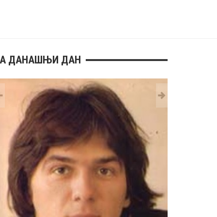
А ДАНАШЊИ ДАН
29 MAY
РОЂЕН ЈЕ 