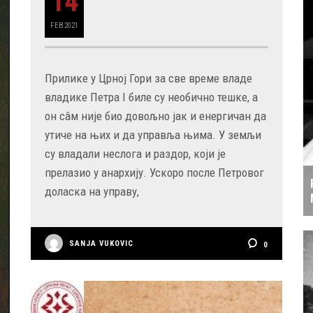
14
FEB
2021
Прилике у Црној Гори за све време владе
владике Петра I биле су необично тешке, а
он сâм није био довољно јак и енергичан да
утиче на њих и да управља њима. У земљи
су владали неслога и раздор, који је
прелазио у анархију. Ускоро после Петровог
доласка на управу,
SANJA VUKOVIC
0