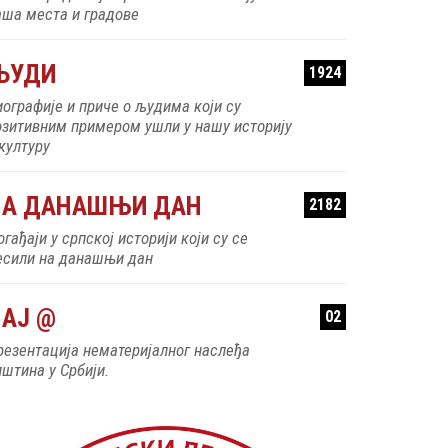
аша места и градове
ЉУДИ
1924
иографије и приче о људима који су
озитивним примером ушли у нашу историју
 културу
НА ДАНАШЊИ ДАН
2182
гађаји у српској историји који су се
есили на данашњи дан
АЈ @
02
резентација нематеријалног наслеђа
пштина у Србији.