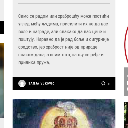
Само се радом или храброшћу може постићи
углед међу људима, присилити их не да вас
воле и награде, али свакако да вас цене и
поштују. Наравно да је рад боље и сигурније
средство, јер храброст није од природе
сваком дана, а осим тога, за њу се ређе и
прилика пружа,
SANJA VUKOVIC
0