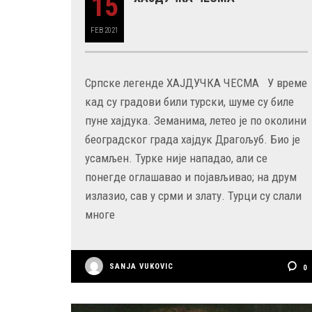
15
FEB
2021
Српске легенде ХАЈДУЧКА ЧЕСМА У време
кад су градови били турски, шуме су биле
пуне хајдука. Земанима, летео је по околини
београдског града хајдук Драгољуб. Био је
усамљен. Турке није нападао, али се
понегде оглашавао и појављивао; на друм
излазио, сав у срми и злату. Турци су слали
многе
SANJA VUKOVIC
0