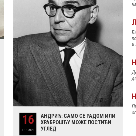
н
Б
п
и
До
д
Н
П
о
16
АНДРИЋ: САМО СЕ РАДОМ ИЛИ
ХРАБРОШЋУ МОЖЕ ПОСТИЋИ
УГЛЕД
FEB
2021