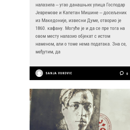
налазила ‒ угао данашњих улица Господар
Јевремове и Капетан Мишине ‒ досељеник
из Македоније, извесни Думе, отворио је
1860. кафану. Могуће је и да се пре тога на
овом месту налазио објекат с истом
наменом, али о томе нема података. Зна се,
међутим, да
SANJA VUKOVIC
0