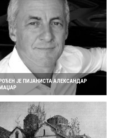
РОЂЕН ЈЕ ПИЈАНИСТА АЛЕКСАНДАР
МАЏАР