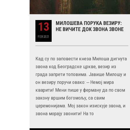
13
МИЛОШЕВА ПОРУКА ВЕЗИРУ:
НЕ ВИЧИТЕ ДОК ЗВОНА ЗВОНЕ
FEB
2021
Кад су по заповести кнеза Милоша дигнута
звона код Београдске цркве, везир из
града запрети топовима. Јавише Милошу и
он везиру поручи овако: ‒ Немој мира
кварити! Мени пише у ферману да по свом
закону вршим богомољу, са свим
церемонијама. Мој закон изискује звона, и
звона морају звонити! На то