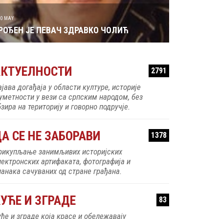
30 MAY
РОЂЕН ЈЕ ПЕВАЧ ЗДРАВКО ЧОЛИЋ
АКТУЕЛНОСТИ
2791
ајава догађаја у области културе, историје
 уметности у вези са српским народом, без
зира на територију и говорно подручје.
А СЕ НЕ ЗАБОРАВИ
1378
рикупљање занимљивих историјских
лектронских артифаката, фотографија и
ланака сачуваних од стране грађана.
УЋЕ И ЗГРАДЕ
83
уће и зграде која красе и обележавају