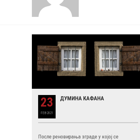
23
ДУМИНА КАФАНА
FEB
2021
29 MAY
РОЂЕН ЈЕ ГЛУМАЦ МИЛУТИН МИЋ
После реновирања зграде у којој се