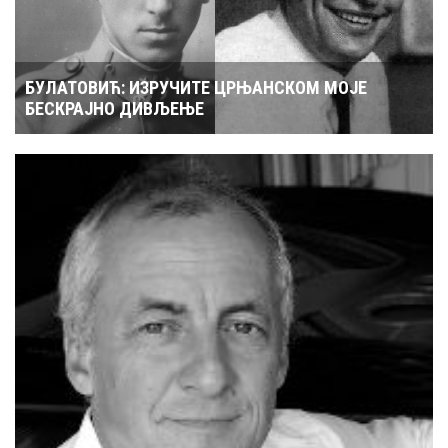
БУЛАТОВИЋ: ИЗРУЧИТЕ ЦРЊАНСКОМ МОЈЕ
БЕСКРАЈНО ДИВЉЕЊЕ