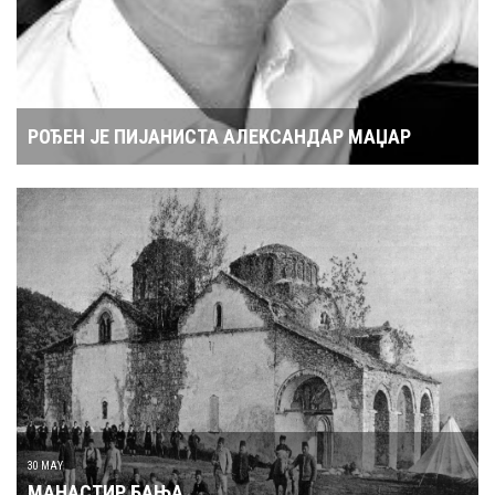
РОЂЕН ЈЕ ПИЈАНИСТА АЛЕКСАНДАР МАЏАР
30 MAY
МАНАСТИР БАЊА