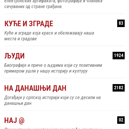
електронских артифаката, фотографија и чланака
сачуваних од стране грађана.
КУЋЕ И ЗГРАДЕ
83
Куће и зграде која красе и обележавају наша
места и градове
ЉУДИ
1924
Биографије и приче о људима који су позитивним
примером ушли у нашу историју и културу
НА ДАНАШЊИ ДАН
2182
Догађаји у српској историји који су се десили на
данашњи дан
НАЈ @
02