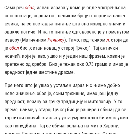
Сама реч
обол
, изван израза у коме је овде употребљена,
непозната је, вероватно, великом броју говорника нашег
језика, па се поставља питање шта она изворно значи и
одакле потиче. И на то питање одговорено је у поменутом
извору (Матичином
Речнику
). Тамо, под тачком
л
, стоји да
је
обол
био „ситан новац у старој Грчкој”. Тај антички
новчић, који је, ево, ушао и у један наш фразем, кован је
претежно од сребра. Био је тежак око 0,73 грама и имао је
вредност једне шестине драхме.
Пре него што је ушао у устаљен израз и с њиме добио
ново значење, обол је, осим тржишне, имао још једну
вредност, везану за грчку традицију и митологију. У то
време, наиме, у старој Грчкој био је раширен обичај да се
тај ситни новчић ставља у уста умрлих како би им служио
као попудбина. Тај се обичај ослања на мит о Харону,
демону Подземља, који преко реке Ахеронта, Стикса