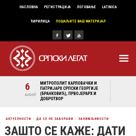
НАСЛОВНА
РЕГИСТРАЦИЈА
ЛОГОВАЊЕ
LATINICA
ЋИРИЛИЦА
ПОШАЉИТЕ ВАШ МАТЕРИЈАЛ
И И
6
МИТРОПОЛИТ КАРЛОВАЧКИ И
6
МИ
ГИЈЕ
ПАТРИЈАРХ СРПСКИ ГЕОРГИЈЕ
ПА
Х И
(БРАНКОВИЋ), ПРВОЈЕРАРХ И
(Б
AUGUST
AUGUST
ДОБРОТВОР
ДО
АКТУЕЛНОСТИ
ДА СЕ НЕ ЗАБОРАВИ
ЗАНИМЉИВОСТИ
ЗАШТО СЕ КАЖЕ: ДАТИ