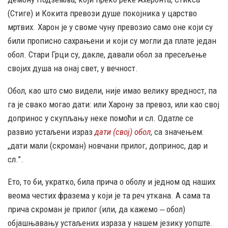
(Стиге) и Кокита превози душе покојника у царство
мртвих. Харон је у своме чуну превозио само оне који су
били прописно сахрањени и који су могли да плате један
обол. Стари Грци су, дакле, давали обол за пресељење
својих душа на онај свет, у вечност.
Обол, као што смо видели, није имао велику вредност, па
га је свако могао дати: или Харону за превоз, или као свој
допринос у скупљању неке помоћи и сл. Одатле се
развио устаљени израз
дати (свој) обол
, са значењем:
„дати мали (скроман) новчани прилог, допринос, дар и
сл.”.
Ето, то би, укратко, била прича о оболу и једном од наших
веома честих фразема у који је та реч уткана. А сама та
прича скроман је прилог (или, да кажемо ‒ обол)
објашњавању устаљених израза у нашем језику уопште.