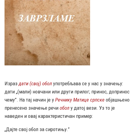
Израз
дати (свој) обол
употребљава се у нас у значењу:
дати „(мали) новчани или други прилог; принос, допринос
чему”. На тај начин је у
Речнику Матице српске
објашњено
пренесено значење речи
обол
у датој вези. Уз то је
наведен и овај карактеристичан пример:
„Дајте свој обол за сиротињу.”