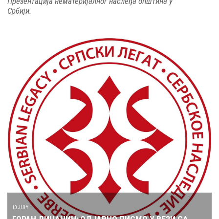
Презентација нематеријалног наслеђа општина у
Србији.
10 JULY