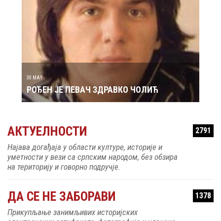
29 MAY
РОЂ
30 MAY
РОЂЕН ЈЕ ПЕВАЧ ЗДРАВКО ЧОЛИЋ
АКТУЕЛНОСТИ
2791
Најава догађаја у области културе, историје и
уметности у вези са српским народом, без обзира
на територију и говорно подручје.
ДА СЕ НЕ ЗАБОРАВИ
1378
Прикупљање занимљивих историјских