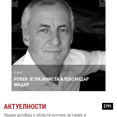
30 MAY
ИЈАНИСТА АЛЕКСАНДАР
РОЂЕН ЈЕ ПЕВАЧ ЗДРА
АКТУЕЛНОСТИ
2791
Најава догађаја у области културе, историје и