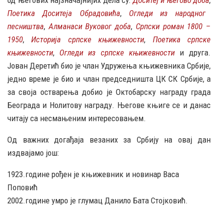
Поетика Доситеја Обрадовића
,
Огледи из народног
песништва
,
Алманаси Вуковог
доба
,
Српски роман 1800 –
1950
,
Историја српске књижевности
,
Поетика српске
књижевности
,
Огледи из српске књижевности
и друга.
Јован Деретић био је члан Удружења књижевника Србије,
једно време је био и члан председништа ЦК СК Србије, а
за своја остварења добио је Октобарску награду града
Београда и Нолитову награду. Његове књиге се и данас
читају са несмањеним интересовањем.
Од важних догађаја везаних за Србију на овај дан
издвајамо још:
1923.године рођен је књижевник и новинар Васа
Поповић
2002.године умро је глумац Данило Бата Стојковић.