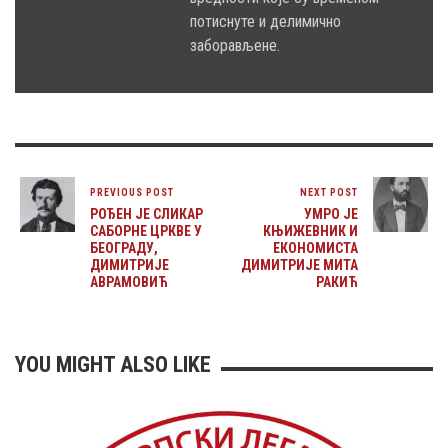
потиснуте и делимично
заборављене.
PREVIOUS POST
NEXT POST
РОЂЕН ЈЕ СЛИКАР
УМРО ЈЕ
САБОРНЕ ЦРКВЕ У
КЊИЖЕВНИК И
БЕОГРАДУ,
ЕКОНОМИСТА
ДИМИТРИЈЕ
ДИМИТРИЈЕ МИТА
АВРАМОВИЋ
РАКИЋ
YOU MIGHT ALSO LIKE