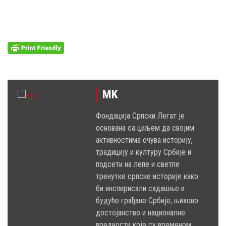
MK
Фондација Српски Легат је
основана са циљем да својим
активностима очува историју,
традицију и културу Србије и
подсети на лепе и светле
тренутке српске историје како
би инспирисали садашње и
будуће грађане Србије, њихово
достојанство и националне
вредности које су временом