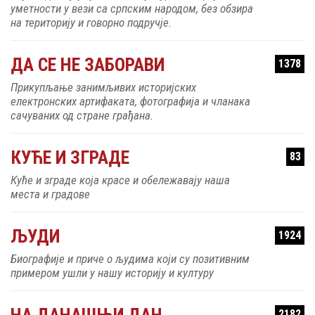
уметности у вези са српским народом, без обзира
на територију и говорно подручје.
ДА СЕ НЕ ЗАБОРАВИ
1378
Прикупљање занимљивих историјских
електронских артифаката, фотографија и чланака
сачуваних од стране грађана.
КУЋЕ И ЗГРАДЕ
83
Куће и зграде која красе и обележавају наша
места и градове
ЉУДИ
1924
Биографије и приче о људима који су позитивним
примером ушли у нашу историју и културу
НА ДАНАШЊИ ДАН
2182