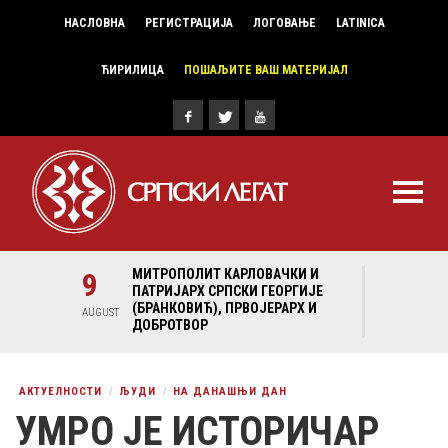
НАСЛОВНА
РЕГИСТРАЦИЈА
ЛОГОВАЊЕ
LATINICA
ЋИРИЛИЦА
ПОШАЉИТЕ ВАШ МАТЕРИЈАЛ
И И
9
МИТРОПОЛИТ КАРЛОВАЧКИ И
9
МИ
ГИЈЕ
ПАТРИЈАРХ СРПСКИ ГЕОРГИЈЕ
ПА
Х И
(БРАНКОВИЋ), ПРВОЈЕРАРХ И
(Б
AUGUST
AUGUST
ДОБРОТВОР
ДО
АКТУЕЛНОСТИ
ЉУДИ
НА ДАНАШЊИ ДАН
УМРО ЈЕ ИСТОРИЧАР