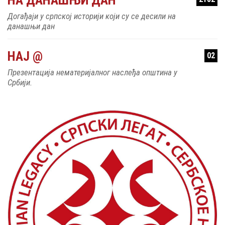
Догађаји у српској историји који су се десили на
данашњи дан
НАЈ @
02
Презентација нематеријалног наслеђа општина у
Србији.