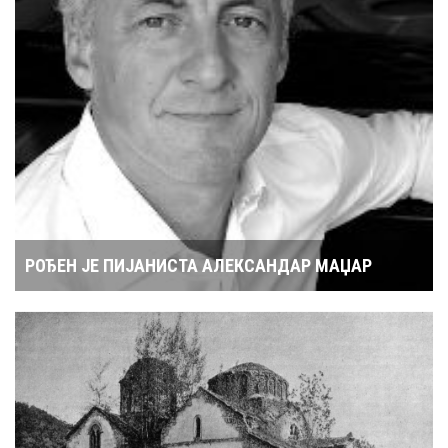
РОЂЕН ЈЕ ПИЈАНИСТА АЛЕКСАНДАР МАЏАР