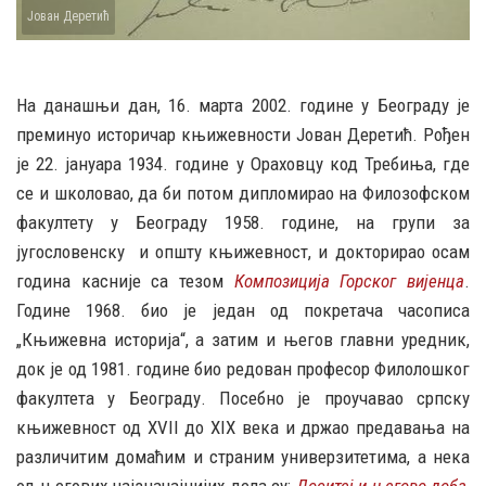
Јован Деретић
На данашњи дан, 16. марта 2002. године у Београду је
преминуо историчар књижевности Јован Деретић. Рођен
је 22. јануара 1934. године у Ораховцу код Требиња, где
се и школовао, да би потом дипломирао на Филозофском
факултету у Београду 1958. године, на групи за
југословенску и општу књижевност, и докторирао осам
година касније са тезом
Композиција Горског вијенца
.
Године 1968. био је један од покретача часописа
„Књижевна историја“, а затим и његов главни уредник,
док је од 1981. године био редован професор Филолошког
факултета у Београду. Посебно је проучавао српску
књижевност од XVII до XIX века и држао предавања на
различитим домаћим и страним универзитетима, а нека
од његових најзначајнијих дела су:
Доситеј и његово доба
,