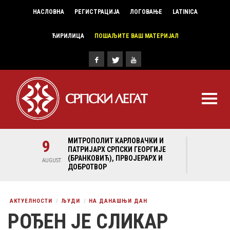
НАСЛОВНА
РЕГИСТРАЦИЈА
ЛОГОВАЊЕ
LATINICA
ЋИРИЛИЦА
ПОШАЉИТЕ ВАШ МАТЕРИЈАЛ
И И
9
МИТРОПОЛИТ КАРЛОВАЧКИ И
9
МИ
ГИЈЕ
ПАТРИЈАРХ СРПСКИ ГЕОРГИЈЕ
ПА
Х И
(БРАНКОВИЋ), ПРВОЈЕРАРХ И
(Б
AUGUST
AUGUST
ДОБРОТВОР
ДО
АКТУЕЛНОСТИ
ЉУДИ
НА ДАНАШЊИ ДАН
РОЂЕН ЈЕ СЛИКАР