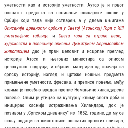
уметности као и историје уметности. Аутор је и првог
познатог предлога за оснивање сликарске школе у
Србији који тада није остварен, а у двема књигама
Описаније древности србски у Светој (Атонској) Гори с
XIII
литографних таблица
и
Света гора са стране вере,
художества и повеснице описана Димитрием Аврамовићем
живописцем
дао је први целовит и исцрпан преглед
историје Атоса и његових манастира са описом
целокупног подручја, и објавио материјал од значаја за
српску историју, изглед и цртеже ношњи, предмета
примењене уметности, фресака, и преписе повеља, међу
којима је посебно вредан препис Немањине хиландарске
повеље. Овим је утицао на културну климу свога доба и
иницирао каснија истраживања Хиландара, док је
позивом у „Српском дневнику“ из 1852. године, да му се
шаљу подаци за животописе познатих српских сликара,