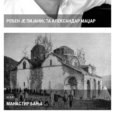
РОЂЕН ЈЕ ПИЈАНИСТА АЛЕКСАНДАР МАЏАР
30 MAY
МАНАСТИР БАЊА