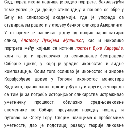
Сад, поред икона највише је радио портрете. Захваљујући
томе успео је да добије стипендију и поново се обре у
Бечу на сликарској академији, где је упоредо са
студирањем радио и у атељеу бечког сликара Амерлинга.
У то време је насликао једну од својих најпознатијих
слика,
Апотеозу Лукијана Мушицког
, као и неколико
портрета међу којима се истиче
портрет Вука Караџића
,
који га је и препоручио за осликавање београдске
Саборне цркве, у којој је урадио иконостас и зидне
композиције. Осим тога осликао је иконостас и зидове
Карађорђеве цркве у Тополи, иконостас манастира
Врдника, православне цркве у Футогу и других, а упоредо
са тим је за потребе историјског сликарства истраживао
уметничку прошлост, обилазио средњовековне
споменике по Србији, проучавао народну ношњу, и
путовао на Свету Гору. Својим чланцима о проблемима
уметности, дао је подстицај развоју теорије ликовне