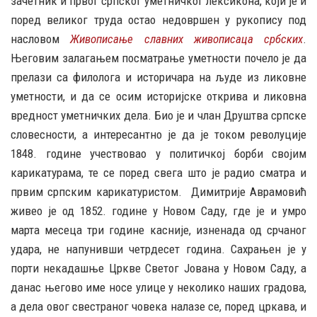
зачетник и првог српског уметничког лексикона, који је и
поред великог труда остао недовршен у рукопису под
насловом
Живописање славних живописаца србских
.
Његовим залагањем посматрање уметности почело је да
прелази са филолога и историчара на људе из ликовне
уметности, и да се осим историјске открива и ликовна
вредност уметничких дела. Био је и члан Друштва српске
словесности, а интересантно је да је током револуције
1848. године учествовао у политичкој борби својим
карикатурама, те се поред свега што је радио сматра и
првим српским карикатуристом. Димитрије Аврамовић
живео је од 1852. године у Новом Саду, где је и умро
марта месеца три године касније, изненада од срчаног
удара, не напунивши четрдесет година. Сахрањен је у
порти некадашње Цркве Светог Јована у Новом Саду, а
данас његово име носе улице у неколико наших градова,
а дела овог свестраног човека налазе се, поред цркава, и