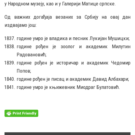
у Народном музеју, као и у Галерији Матице српске.
Од важних догађаја везаних за Србију на овај дан
издвајамо још:
године умро је владика и песник Лукијан Мушицки;
године рођен је зоолог и академик Милутин
Радовановић;
године рођен је историчар и академик Чедомир
Попов;
године рођен је писац и академик Давид Албахари;
године умро је књижевник Миодраг Булатовић.