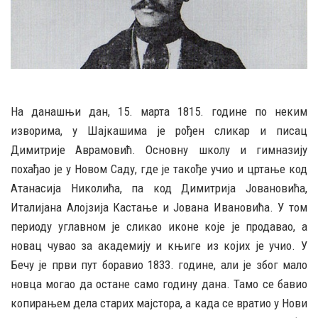
На данашњи дан, 15. марта 1815. године по неким
изворима, у Шајкашима је рођен сликар и писац
Димитрије Аврамовић. Основну школу и гимназију
похађао је у Новом Саду, где је такође учио и цртање код
Атанасија Николића, па код Димитрија Јовановића,
Италијана Алојзија Кастање и Јована Ивановића. У том
периоду углавном је сликао иконе које је продавао, а
новац чувао за академију и књиге из којих је учио. У
Бечу је први пут боравио 1833. године, али је због мало
новца могао да остане само годину дана. Тамо се бавио
копирањем дела старих мајстора, а када се вратио у Нови