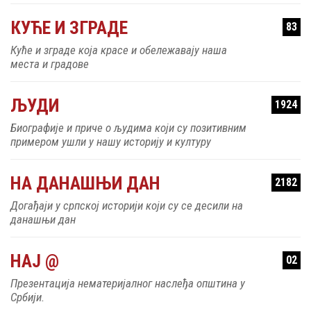
КУЋЕ И ЗГРАДЕ
83
Куће и зграде која красе и обележавају наша
места и градове
ЉУДИ
1924
Биографије и приче о људима који су позитивним
примером ушли у нашу историју и културу
НА ДАНАШЊИ ДАН
2182
Догађаји у српској историји који су се десили на
данашњи дан
НАЈ @
02
Презентација нематеријалног наслеђа општина у
Србији.