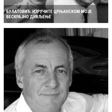
БУЛАТОВИЋ: ИЗРУЧИТЕ ЦРЊАНСКОМ МОЈЕ
БЕСКРАЈНО ДИВЉЕЊЕ