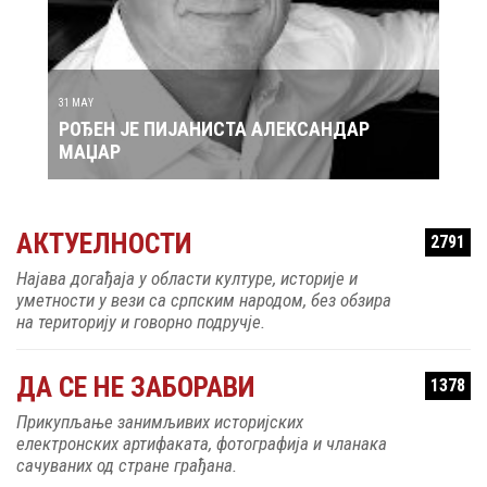
АТИЋ
31 MAY
30 MAY
РОЂЕН ЈЕ ПИЈАНИСТА АЛЕКСАНДАР
РОЂ
МАЏАР
АКТУЕЛНОСТИ
2791
Најава догађаја у области културе, историје и
уметности у вези са српским народом, без обзира
на територију и говорно подручје.
ДА СЕ НЕ ЗАБОРАВИ
1378
Прикупљање занимљивих историјских
електронских артифаката, фотографија и чланака
сачуваних од стране грађана.