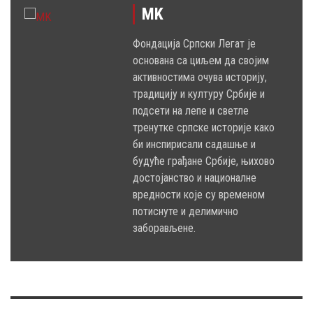
MK
Фондација Српски Легат је
основана са циљем да својим
активностима очува историју,
традицију и културу Србије и
подсети на лепе и светле
тренутке српске историје како
би инспирисали садашње и
будуће грађане Србије, њихово
достојанство и националне
вредности које су временом
потиснуте и делимично
заборављене.